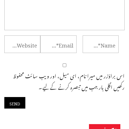
اس براؤزر میں میرا نام، ای میل، اور ویب سائٹ محفوظ
رکھیں اگلی بار جب میں تبصرہ کرنے کےلیے۔