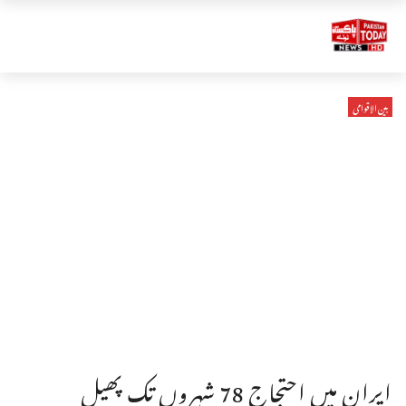
بین الاقوامی
ایران میں احتجاج 78 شہروں تک پھیل