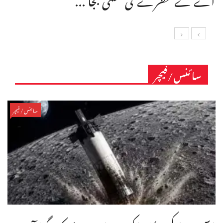
سائنس/فیچر
سائنس/فیچر