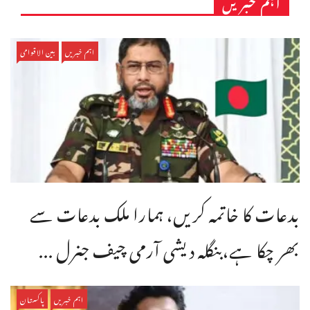
اہم خبریں
اہم خبریں
بین الاقوامی
بدعات کا خاتمہ کریں، ہمارا ملک بدعات سے
بھر چکا ہے،بنگله دیشی آرمی چیف جنرل ...
اہم خبریں
پاکستان