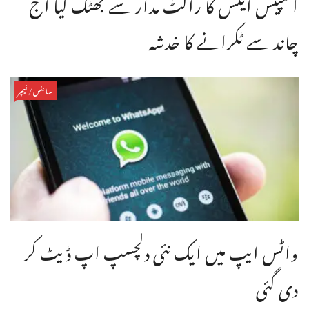
اسپیس ایکس کا راکٹ مدار سے بھٹک گیا آج
چاند سے ٹکرانے کا خدشہ
سائنس/فیچر
واٹس ایپ میں ایک نئی دلچسپ اپ ڈیٹ کر
دی گئی