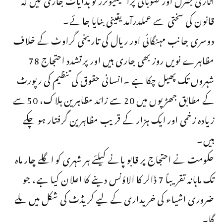
قانون کی سختی سے عملدرآمد یقینی بنایا جائے۔
دوسری جانب مہنگائی اور ریال کی تاریخی گراوٹ کے خلاف
مظاہرے نویں روز بھی جاری ہیں اور پرتشدد احتجاج 78
شہروں تک پھیل چکا ہے ۔انسانی حقوق کی تنظیم کی رپورٹ
کے مطابق جھڑپوں میں 20 سے زائد مظاہرین ہلاک، 50 سے
زیادہ زخمی اور ایک ہزار کے قریب مظاہرین گرفتار ہو چکے
ہیں۔
حکومت نے احتجاج پر قابو پانے کیلئے ہر شہری کو اگلے چار ماہ
تک ماہانہ تقریباً 7 ڈالر کا الاؤنس دینے کا اعلان کیا ہے، جو
ضروری اشیاء کی خریداری کے لیے کریڈٹ کی شکل میں ملے
گا۔