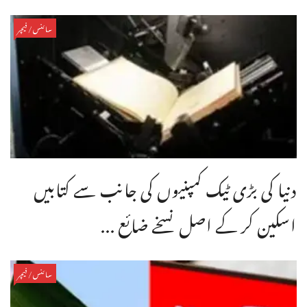
سائنس/فیچر
دنیا کی بڑی ٹیک کمپنیوں کی جانب سے کتابیں
اسکین کر کے اصل نسخے ضائع ...
سائنس/فیچر