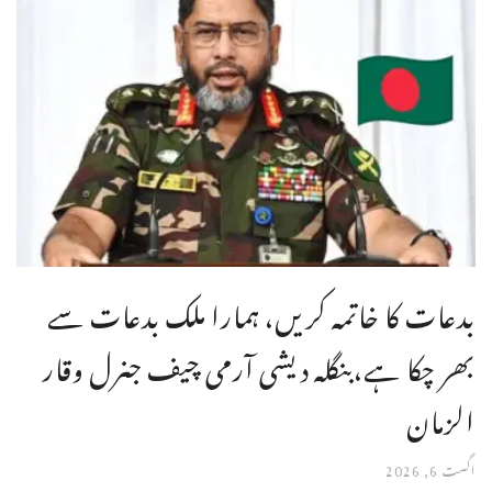
بدعات کا خاتمہ کریں، ہمارا ملک بدعات سے
بھر چکا ہے،بنگله دیشی آرمی چیف جنرل وقار
الزمان
اگست 6, 2026