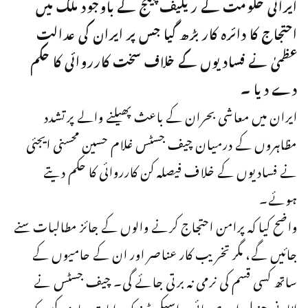
ایرانی حکومت کے ریلیف پیکج کے باوجود ملک میں
احتجاج کا دائرہ کار بڑھ گیا جس پر ایران کی عدالت
عظمیٰ نے فسادیوں کے خلاف سخت کارروائی کا حکم
دے دیا ۔
ایران میں معاشی بحران کے باعث پھیلنے والے پرتشدد
مظاہروں کے درمیان چیف جسٹس غلام حسین محسنی ایجئی
نے فسادیوں کے خلاف فیصلہ کن کارروائی کا حکم دیتے
ہوئے۔
واضح کیا کہ پرامن احتجاج کرنے والوں کے جائز مطالبات سنے
جائیں گے، مگر تخریب کار عناصر اور ان کے حامیوں کے
ساتھ کسی قسم کی نرمی نہ برتی جائے گی۔ چیف جسٹس نے
اٹارنی جنرل اور صوبائی پراسیکیوٹرز کو ہدایات جاری کیں کہ