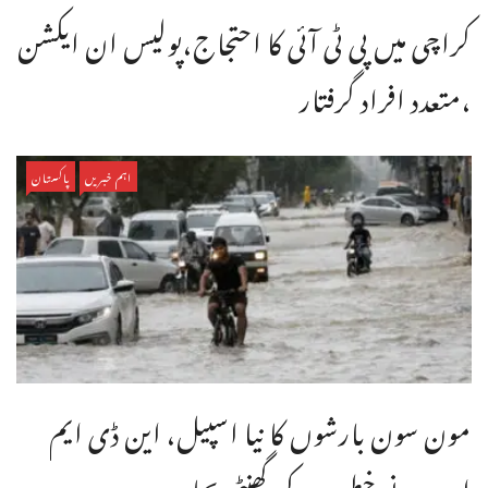
کراچی میں پی ٹی آئی کا احتجاج،پولیس ان ایکشن
،متعدد افراد گرفتار
اہم خبریں
پاکستان
مون سون بارشوں کا نیا اسپیل، این ڈی ایم
اے نے خطرے کی گھنٹی بجا ...