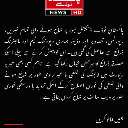
پاکستان ٹوڈے ڈیجیٹل نیوز پر شائع ہونے والی تمام خبریں،
رپورٹس، تصاویر اور وڈیوز ہماری رپورٹنگ ٹیم اور مانیٹرنگ
ذرائع سے حاصل کی گئی ہیں۔ ان کو پبلش کرنے سے پہلے اسکے
مصدقہ ذرائع کا ہرممکن خیال رکھا گیا ہے، تاہم کسی بھی خبر یا
رپورٹ میں ٹائپنگ کی غلطی یا غیرارادی طور پر شائع ہونے
والی غلطی کی فوری اصلاح کرکے اسکی تردید یا درستگی فوری
طور پر ویب سائٹ پر شائع کردی جاتی ہے۔
ہمیں فالو کریں