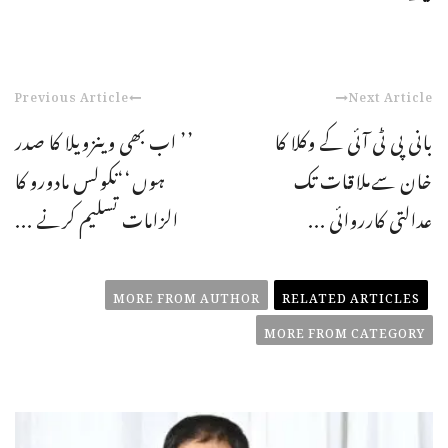
Previous Article
Next Article
بانی پی ٹی آئی کے وکلا کا
’’ اب بھی وینزویلا کا صدر
خان سےملاقات تک
ہوں‘‘نکولس مادورو کا
عدالتی کارروائی ...
الزامات تسلیم کرنے ...
MORE FROM AUTHOR
RELATED ARTICLES
MORE FROM CATEGORY