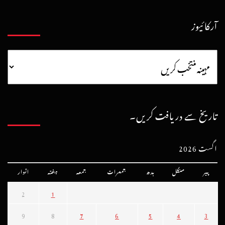
آرکائیوز
تاریخ سے دریافت کریں۔
اگست 2026
پیر
منگل
بدھ
جمعرات
جمعہ
ہفتہ
اتوار
2
1
9
8
7
6
5
4
3