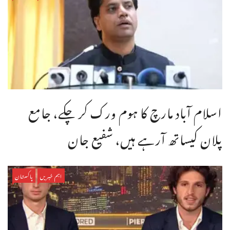
اسلام آباد مارچ کا ہوم ورک کر چکے، جامع
پلان کیساتھ آرہے ہیں، شفیع جان
اہم خبریں
پاکستان