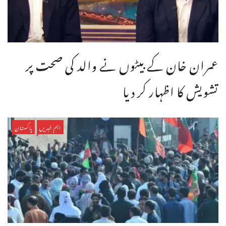
عمران خان کے بیٹوں نے والد کی صحت پر
تشویش کا اظہار کر دیا
اہم خبریں
پاکستان