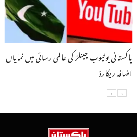
پاکستانی یوٹیوب چینلز کی عالمی رسائی میں نمایاں
اضافہ ریکارڈ