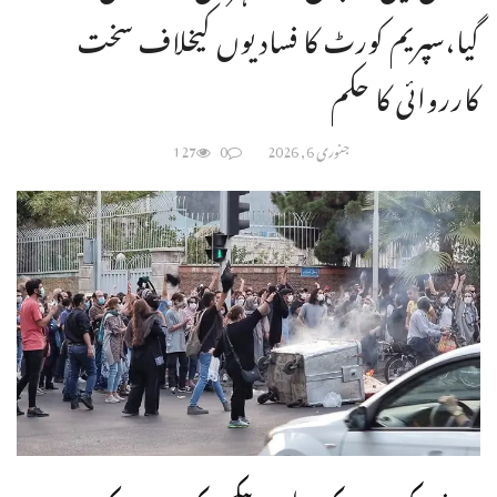
گیا،سپریم کورٹ کا فسادیوں کیخلاف سخت
کارروائی کا حکم
جنوری 6, 2026
0
127