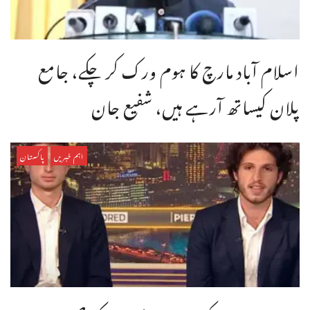
اسلام آباد مارچ کا ہوم ورک کر چکے، جامع
پلان کیساتھ آرہے ہیں، شفیع جان
اہم خبریں
پاکستان