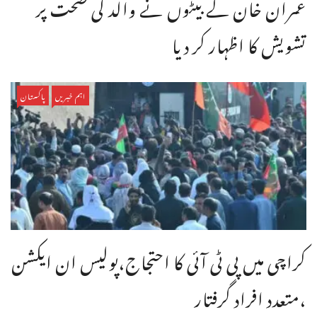
عمران خان کے بیٹوں نے والد کی صحت پر
تشویش کا اظہار کر دیا
اہم خبریں
پاکستان
کراچی میں پی ٹی آئی کا احتجاج،پولیس ان ایکشن
،متعدد افراد گرفتار