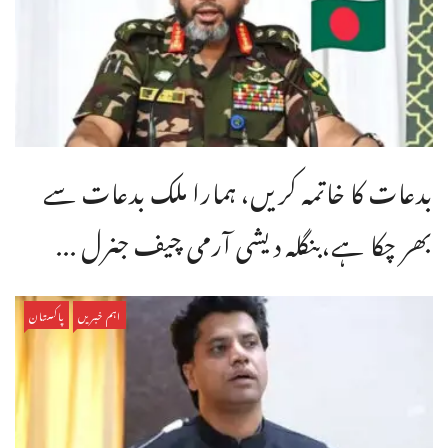
بدعات کا خاتمہ کریں، ہمارا ملک بدعات سے
بھر چکا ہے،بنگله دیشی آرمی چیف جنرل ...
اہم خبریں
پاکستان