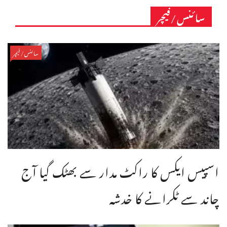
سائنس/فیچر
سائنس/فیچر
اسپیس ایکس کا راکٹ مدار سے بھٹک گیا آج
چاند سے ٹکرانے کا خدشہ