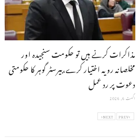
مذاکرات کرنے ہیں تو حکومت سنجیدہ اور
مخلصانہ رویہ اختیار کرے،بیرسٹر گوہر کا حکومتی
دعوت پر رد عمل
اگست 6, 2026
NEXT
PREV