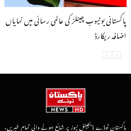
پاکستانی یوٹیوب چینلز کی عالمی رسائی میں نمایاں
اضافہ ریکارڈ
پاکستان ٹوڈے ڈیجیٹل نیوز پر شائع ہونے والی تمام خبریں،