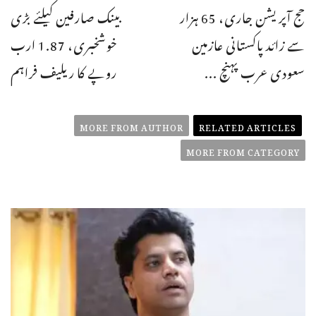
حج آپریشن جاری، 65 ہزار
بینک صارفین کیلئے بڑی
سے زائد پاکستانی عازمین
خوشخبری، 1.87 ارب
سعودی عرب پہنچ ...
روپے کا ریلیف فراہم
MORE FROM AUTHOR
RELATED ARTICLES
MORE FROM CATEGORY