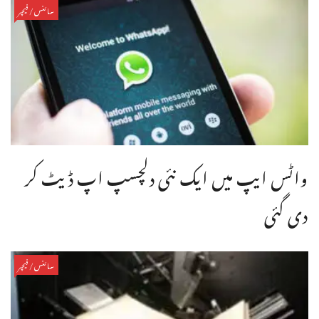
سائنس/فیچر
واٹس ایپ میں ایک نئی دلچسپ اپ ڈیٹ کر
دی گئی
سائنس/فیچر