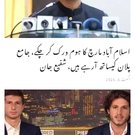
اسلام آباد مارچ کا ہوم ورک کر چکے، جامع
پلان کیساتھ آرہے ہیں، شفیع جان
اگست 6, 2026