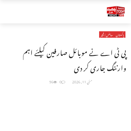
پاکستان
سائنس/فیچر
پی ٹی اے نے موبائل صارفین کیلئے اہم
وارننگ جاری کر دی
مئی 11, 2026
0
56