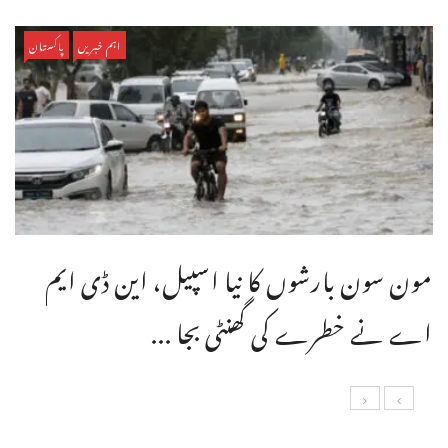
اہم خبریں
پاکستان
مون سون بارشوں کا نیا اسپیل، این ڈی ایم
اے نے خطرے کی گھنٹی بجا ...