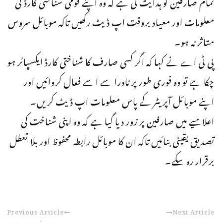
تمام صارفین کو ہدایت کی ہے کہ وہ اپنے قومی شناختی کارڈ کی
معلومات اور معیاد بروقت اپ ڈیٹ رکھیں تاکہ موبائل سروس
متاثر نہ ہو۔
پی ٹی اے نے کہا کہ اگر کسی صارف کا شناختی کارڈ ایکسپائر ہو
چکا ہے تو وہ فوری طور پر نادرا سے اسے فعال کروائیں اور
اپنے موبائل آپریٹر کے پاس معلومات اپ ڈیٹ کریں۔
اعلامیے میں صارفین پر زور دیا گیا ہے کہ وہ اپنی شناخت کی
تصدیق یقینی بنائیں تاکہ ان کا موبائل رابطہ محفوظ اور بلا تعطل
برقرار رہ سکے۔
Previous Article
Next Article