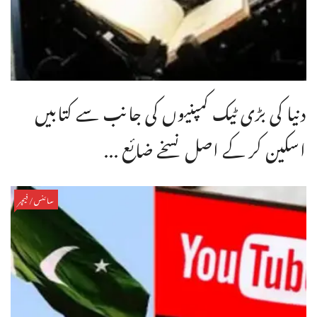
دنیا کی بڑی ٹیک کمپنیوں کی جانب سے کتابیں
اسکین کر کے اصل نسخے ضائع ...
سائنس/فیچر