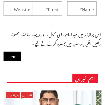
اس براؤزر میں میرا نام، ای میل، اور ویب سائٹ محفوظ
رکھیں اگلی بار جب میں تبصرہ کرنے کےلیے۔
اہم خبریں
اہم خبریں
بین الاقوامی