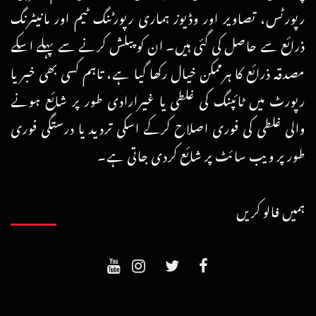
رپورٹس، تصاویر اور وڈیوز ہماری رپورٹنگ ٹیم اور مانیٹرنگ
ذرائع سے حاصل کی گئی ہیں۔ ان کو پبلش کرنے سے پہلے اسکے
مصدقہ ذرائع کا ہرممکن خیال رکھا گیا ہے، تاہم کسی بھی خبر یا
رپورٹ میں ٹائپنگ کی غلطی یا غیرارادی طور پر شائع ہونے
والی غلطی کی فوری اصلاح کرکے اسکی تردید یا درستگی فوری
طور پر ویب سائٹ پر شائع کردی جاتی ہے۔
ہمیں فالو کریں