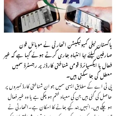
پاکستان ٹیلی کمیونیکیشن اتھارٹی نے موبائل فون
صارفین کیلئے نیا انتباہ جاری کرتے ہوئے کہا ہے کہ غیر
فعال یا ایکسپائرڈ قومی شناختی کارڈز پر رجسٹرڈ سمیں
معطل کی جا سکتی ہیں۔
پی ٹی اے کے مطابق ایسی سمیں جو ان شناختی کارڈ نمبروں پر
حاصل کی گئی ہیں جن کی معیاد ختم ہو چکی ہے یا وہ غیر فعال
ہو چکے ہیں، انہیں بند کیے جانے کا امکان ہے۔اتھارٹی نے