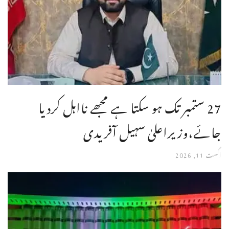
27 ستمبر تک ہو سکتا ہے مجھے نااہل کردیا
جائے،وزیراعلیٰ سہیل آفریدی
اگست 11, 2026