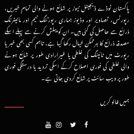
پاکستان ٹوڈے ڈیجیٹل نیوز پر شائع ہونے والی تمام خبریں،
رپورٹس، تصاویر اور وڈیوز ہماری رپورٹنگ ٹیم اور مانیٹرنگ
ذرائع سے حاصل کی گئی ہیں۔ ان کو پبلش کرنے سے پہلے اسکے
مصدقہ ذرائع کا ہرممکن خیال رکھا گیا ہے، تاہم کسی بھی خبر یا
رپورٹ میں ٹائپنگ کی غلطی یا غیرارادی طور پر شائع ہونے
والی غلطی کی فوری اصلاح کرکے اسکی تردید یا درستگی فوری
طور پر ویب سائٹ پر شائع کردی جاتی ہے۔
ہمیں فالو کریں