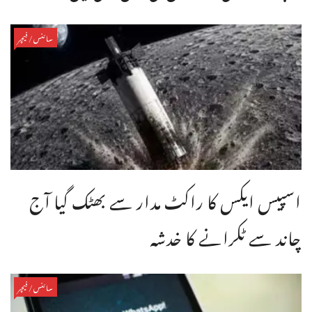
سائنس/فیچر
اسپیس ایکس کا راکٹ مدار سے بھٹک گیا آج
چاند سے ٹکرانے کا خدشہ
سائنس/فیچر