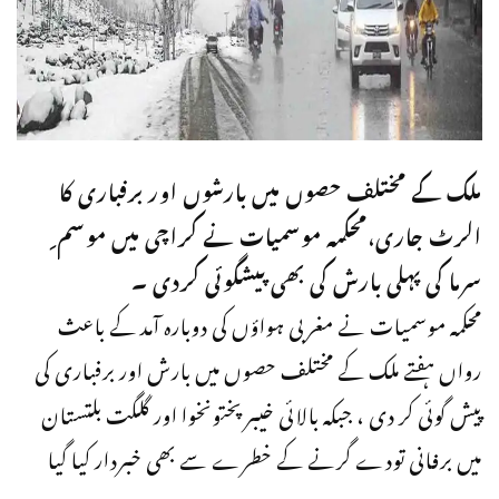
ملک کے مختلف حصوں میں بارشوں اور برفباری کا
الرٹ جاری،محکمہ موسمیات نے کراچی میں موسم ِ
سرما کی پہلی بارش کی بھی پیشگوئی کردی ۔
محکمہ موسمیات نے مغربی ہواؤں کی دوبارہ آمد کے باعث
رواں ہفتے ملک کے مختلف حصوں میں بارش اور برفباری کی
پیش گوئی کر دی ، جبکہ بالائی خیبرپختونخوا اور گلگت بلتستان
میں برفانی تودے گرنے کے خطرے سے بھی خبردار کیا گیا