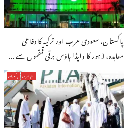
پاکستان، سعودی عرب اور ترکیہ کا دفاعی
معاہدہ، لاہور کا واپڈا ہاؤس برقی قمقموں سے ...
اہم خبریں
پاکستان