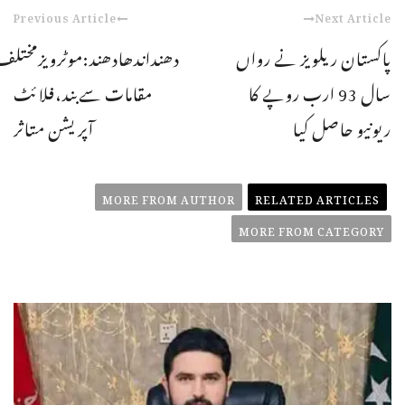
Previous Article
Next Article
پاکستان ریلویز نے رواں
دھنداندھادھند:موٹرویزمختلف
سال 93 ارب روپے کا
مقامات سےبند،فلائٹ
ریونیو حاصل کیا
آپریشن متاثر
MORE FROM AUTHOR
RELATED ARTICLES
MORE FROM CATEGORY