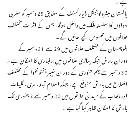
ہے۔
پاکستان میٹرولوجیکل ڈپارٹمنٹ کے مطابق 29 دسمبر کو مغربی
ہواؤں کا سلسلہ ملک میں داخل ہوگا، جس کے اثرات مختلف
علاقوں میں محسوس کیے جائیں گے۔
بلوچستان کے مختلف علاقوں میں 29 سے 31 دسمبر کے
دوران بارش جبکہ پہاڑی علاقوں میں برفباری کا امکان ہے۔
30 دسمبر سے یکم جنوری کے دوران خیبرپختونخوا کے مختلف
اضلاع میں بارش متوقع ہے، جبکہ اسلام آباد، مری، گلیات
اور پنجاب کے میدانی علاقوں میں 30 دسمبر سے 2 جنوری تک
بارش کا امکان ظاہر کیا گیا ہے۔