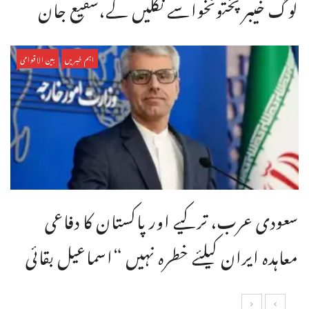
لوگ خیبر پختونخواسے نکلیں گے،شفیع جان
اہم خبریں
بین الاقوامی
سعودی عرب، ترکیے اور پاکستان کا دفاعی
معاہدہ ایران کیلئے خطرہ نہیں “اسماعیل بقائی