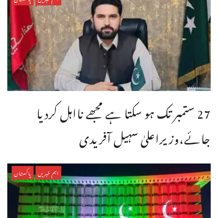
27 ستمبر تک ہو سکتا ہے مجھے نااہل کردیا
جائے،وزیراعلیٰ سہیل آفریدی
اہم خبریں
پاکستان