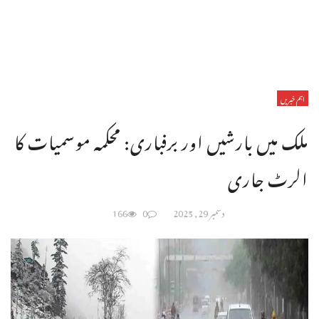
اہم خبریں
ملک میں بارشیں اور برفباری: محکمہ موسمیات کا
الرٹ جاری
دسمبر 29, 2025
0
166