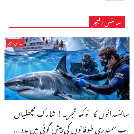
سائنس/فیچر
سائنس/فیچر
سائنسدانوں کا انوکھا تجربہ ! شارک مچھلیاں
اب سمندری طوفانوں کی پیش گوئی میں مدد ...