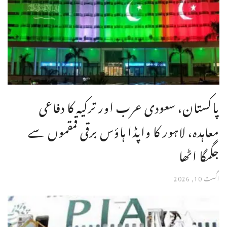
پاکستان، سعودی عرب اور ترکیہ کا دفاعی
معاہدہ، لاہور کا واپڈا ہاؤس برقی قمقموں سے
جگمگا اٹھا
اگست 10, 2026