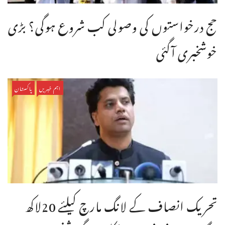
حج درخواستوں کی وصولی کب شروع ہوگی؟ بڑی
خوشخبری آگئی
اہم خبریں
پاکستان
تحریک انصاف کے لانگ مارچ کیلئے 20لاکھ