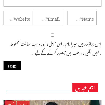
اس براؤزر میں میرا نام، ای میل، اور ویب سائٹ محفوظ
رکھیں اگلی بار جب میں تبصرہ کرنے کےلیے۔
اہم خبریں
اہم خبریں
پاکستان