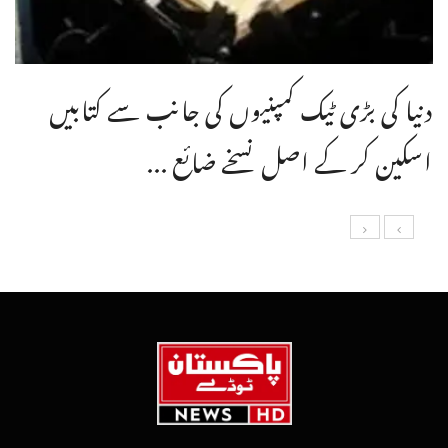
دنیا کی بڑی ٹیک کمپنیوں کی جانب سے کتابیں
اسکین کر کے اصل نسخے ضائع ...