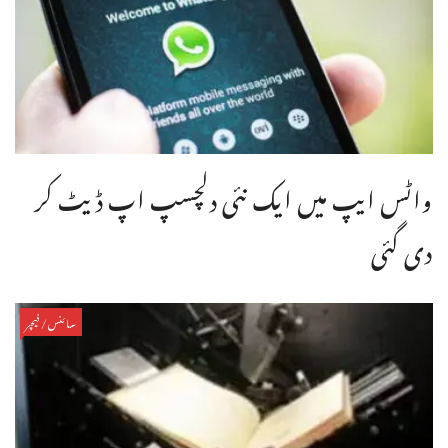
واٹس ایپ میں ایک نئی دلچسپ اپ ڈیٹ کر
دی گئی
سائنس/فیچر