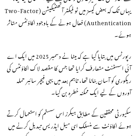
یہاں تک کہ بعض کیسز میں ٹو فیکٹر آتھنٹیکیشن (Two-Factor
Authentication) فعال ہونے کے باوجود اکاؤنٹس متاثر
ہوئے۔
رپورٹس میں بتایا گیا ہے کہ میٹا نے دسمبر 2025 میں ایک اے
آئی اسسٹنٹ متعارف کرایا تھا جس کا مقصد لاک اکاؤنٹس کی
ریکوری کو آسان بنانا تھا، تاہم بعد میں یہی فیچر سائبر حملہ
آوروں کے لیے ایک ممکنہ خطرہ بن گیا۔
سکیورٹی محققین کے مطابق ہیکرز اس سسٹم کو استعمال کرتے
ہوئے اکاؤنٹ سے منسلک ای میل ایڈریس تبدیل کرنے میں