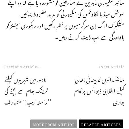
سائبر سکیورٹی ماہرین نے صارفین کو مشورہ دیا ہے کہ وہ اپنے
سوشل میڈیا اکاؤنٹس کی سکیورٹی کو مزید مضبوط بنائیں،
مشکوک لاگ اِن سرگرمیوں پر نظر رکھیں اور ریکوری آپشنز کو
باقاعدگی سے اپ ڈیٹ کرتے رہیں۔
Previous Article
Next Article
سائنسدانوں کا بینائی بحالی
لاہورمیں شہریوں کیلئے
کیلئے انقلابی ڈیوائس پر کام
ٹریفک جام سے بچنے کی
جاری
’’راستہ ایپ‘‘ متعارف
MORE FROM AUTHOR
RELATED ARTICLES