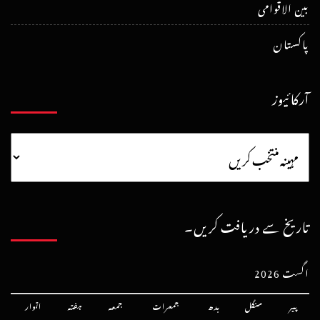
بین الاقوامی
پاکستان
آرکائیوز
تاریخ سے دریافت کریں۔
اگست 2026
پیر
منگل
بدھ
جمعرات
جمعہ
ہفتہ
اتوار