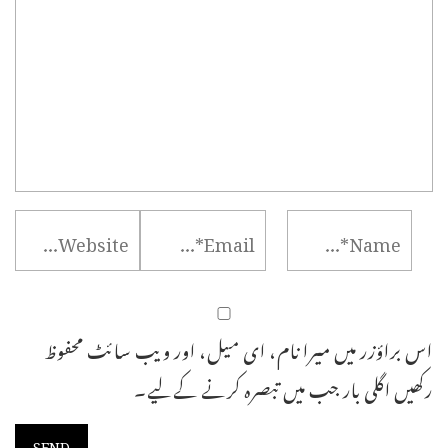
اس براؤزر میں میرا نام، ای میل، اور ویب سائٹ محفوظ
رکھیں اگلی بار جب میں تبصرہ کرنے کےلیے۔