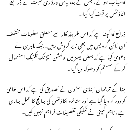
کامیاب ہوئے، جس کے بعد پاس ورڈ ری سیٹ کے ذریعے
اکاؤنٹس پر قبضہ کیا گیا۔
ذرائع کا کہنا ہے کہ اس طریقہ کار سے متعلق معلومات مختلف
آن لائن گروپس میں بھی زیر گردش رہیں، جبکہ ماہرین نے
دعویٰ کیا ہے کہ بعض کیسز میں لوکیشن میچنگ تکنیک استعمال
کر کے سسٹم کو دھوکہ دیا گیا۔
میٹا کے ترجمان اینڈی اسٹون نے تصدیق کی ہے کہ اس خامی
کو دور کر دیا گیا ہے اور متاثرہ اکاؤنٹس کی جانچ کا عمل جاری
ہے، تاہم کمپنی نے تکنیکی تفصیلات فراہم نہیں کیں۔