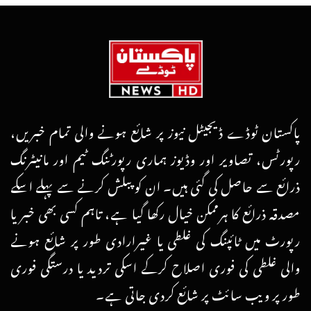
پاکستان ٹوڈے ڈیجیٹل نیوز پر شائع ہونے والی تمام خبریں،
رپورٹس، تصاویر اور وڈیوز ہماری رپورٹنگ ٹیم اور مانیٹرنگ
ذرائع سے حاصل کی گئی ہیں۔ ان کو پبلش کرنے سے پہلے اسکے
مصدقہ ذرائع کا ہرممکن خیال رکھا گیا ہے، تاہم کسی بھی خبر یا
رپورٹ میں ٹائپنگ کی غلطی یا غیرارادی طور پر شائع ہونے
والی غلطی کی فوری اصلاح کرکے اسکی تردید یا درستگی فوری
طور پر ویب سائٹ پر شائع کردی جاتی ہے۔