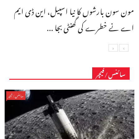
مون سون بارشوں کا نیا اسپیل، این ڈی ایم
اے نے خطرے کی گھنٹی بجا ...
سائنس/فیچر
سائنس/فیچر