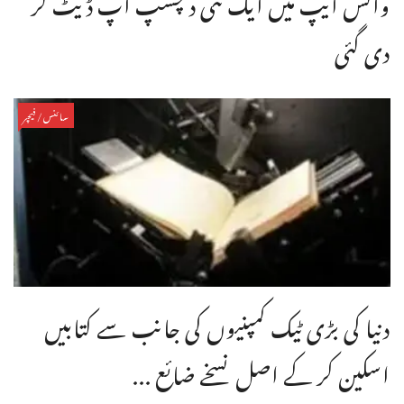
واٹس ایپ میں ایک نئی دلچسپ اپ ڈیٹ کر
دی گئی
سائنس/فیچر
دنیا کی بڑی ٹیک کمپنیوں کی جانب سے کتابیں
اسکین کر کے اصل نسخے ضائع ...