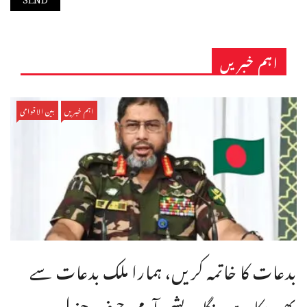
اہم خبریں
اہم خبریں
بین الاقوامی
بدعات کا خاتمہ کریں، ہمارا ملک بدعات سے
بھر چکا ہے،بنگله دیشی آرمی چیف جنرل ...