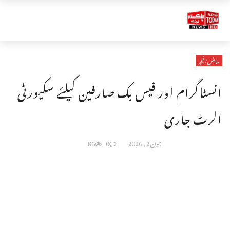
سائنس/فیچر
انسٹاگرام اور فیس بک صارفین کیلئے سکیورٹی
الرٹ جاری
جون 2, 2026
0
86