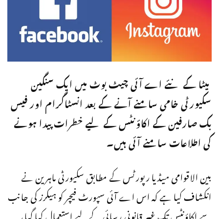
میٹا کے نئے اے آئی چیٹ بوٹ میں ایک سنگین
سکیورٹی خامی سامنے آنے کے بعد انسٹاگرام اور فیس
بک صارفین کے اکاؤنٹس کے لیے خطرات پیدا ہونے
کی اطلاعات سامنے آئی ہیں۔
بین الاقوامی میڈیا رپورٹس کے مطابق سکیورٹی ماہرین نے
انکشاف کیا ہے کہ اس اے آئی سپورٹ فیچر کو ہیکرز کی جانب
سے اکاؤنٹس تک غیر قانونی رسائی کے لیے استعمال کیا گیا،