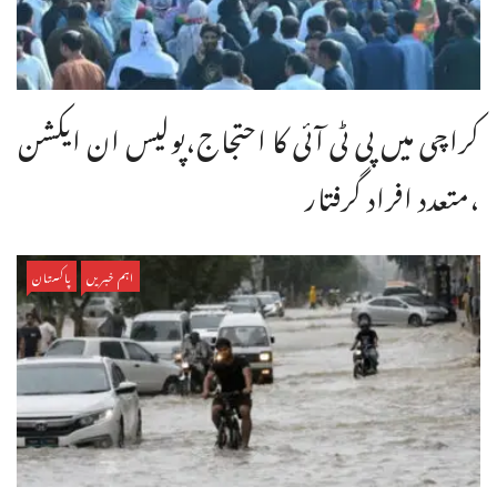
کراچی میں پی ٹی آئی کا احتجاج،پولیس ان ایکشن
،متعدد افراد گرفتار
اہم خبریں
پاکستان