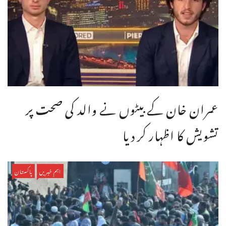
عمران خان کے بیٹوں نے والد کی صحت پر
تشویش کا اظہار کر دیا
اہم خبریں
پاکستان