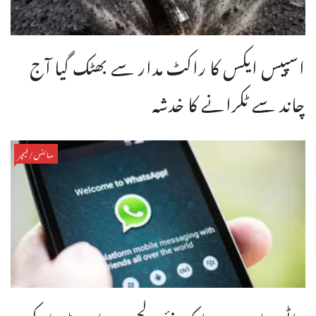
اسپیس ایکس کا راکٹ مدار سے بھٹک گیا آج
چاند سے ٹکرانے کا خدشہ
سائنس/فیچر