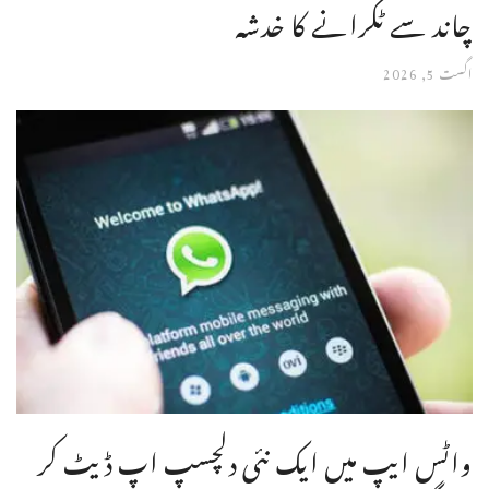
چاند سے ٹکرانے کا خدشہ
اگست 5, 2026
واٹس ایپ میں ایک نئی دلچسپ اپ ڈیٹ کر