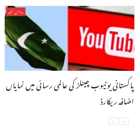
سائنس/فیچر
پاکستانی یوٹیوب چینلز کی عالمی رسائی میں نمایاں
اضافہ ریکارڈ