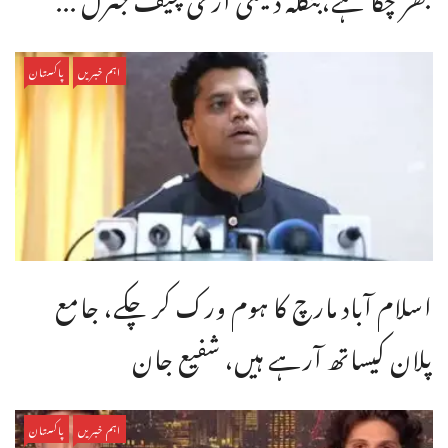
اہم خبریں
پاکستان
اسلام آباد مارچ کا ہوم ورک کر چکے، جامع
پلان کیساتھ آرہے ہیں، شفیع جان
اہم خبریں
پاکستان