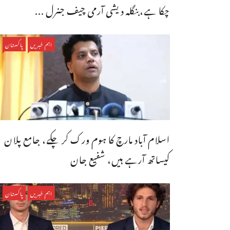
چکا ہے،بنگله دیشی آرمی چیف جنرل ...
اہم خبریں
پاکستان
اسلام آباد مارچ کا ہوم ورک کر چکے، جامع پلان
کیساتھ آرہے ہیں، شفیع جان
اہم خبریں
پاکستان