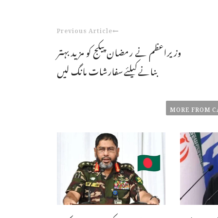
Previous Article
وزیراعظم نے رمضان پیکج کو مزید بہتر
بنانےکیلئےسفارشات مانگ لیں
MORE FROM C