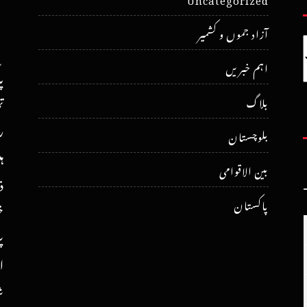
آزاد جموں و کشمیر
اہم خبریں
پ
ت
بلاگ
ر
بلوچستان
ہ
بین الاقوامی
ذ
پاکستان
خ
پ
ا
ش