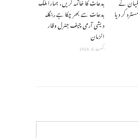
شکیان نے
بدعات کا خاتمہ کریں، ہمارا ملک
سترد کر دیا
بدعات سے بھر چکا ہے،بنگله
دیشی آرمی چیف جنرل وقار
الزمان
اگست 6, 2026