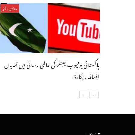
سائنس/فیچر
پاکستانی یوٹیوب چینلز کی عالمی رسائی میں نمایاں
اضافہ ریکارڈ