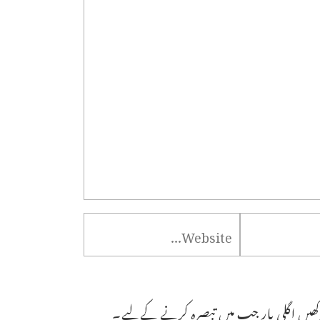
ھیں اگلی بار جب میں تبصرہ کرنے کےلیے۔