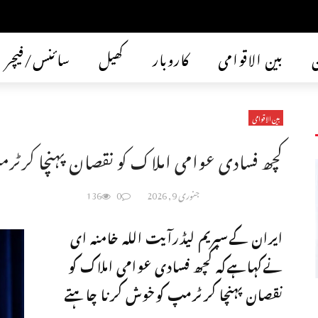
ن
بین الاقوامی
کاروبار
کھیل
سائنس/فیچر
بین الاقوامی
کچھ فسادی عوامی املاک کو نقصان پہنچا کرٹر
جنوری 9, 2026
0
136
ایران کےسپریم لیڈرآیت اللہ خامنہ ای
نےکہاہےکہ کچھ فسادی عوامی املاک کو
نقصان پہنچا کرٹرمپ کوخوش کرنا چاہتے