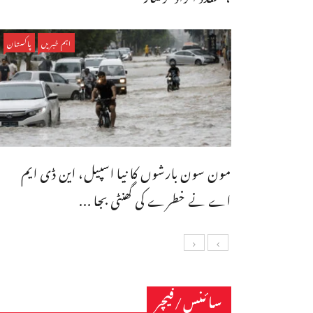
اہم خبریں
پاکستان
مون سون بارشوں کا نیا اسپیل، این ڈی ایم
اے نے خطرے کی گھنٹی بجا ...
سائنس/فیچر