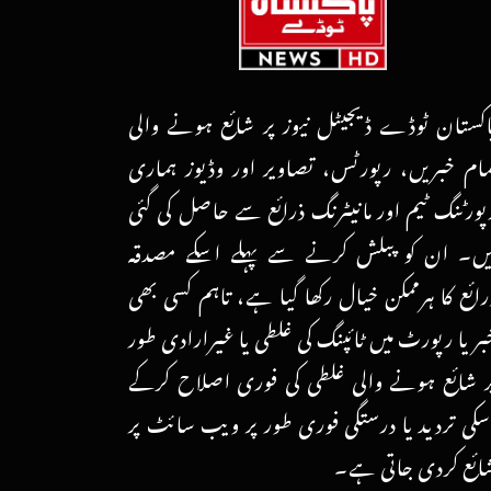
اکستان ٹوڈے ڈیجیٹل نیوز پر شائع ہونے والی
مام خبریں، رپورٹس، تصاویر اور وڈیوز ہماری
پورٹنگ ٹیم اور مانیٹرنگ ذرائع سے حاصل کی گئی
یں۔ ان کو پبلش کرنے سے پہلے اسکے مصدقہ
رائع کا ہرممکن خیال رکھا گیا ہے، تاہم کسی بھی
بر یا رپورٹ میں ٹائپنگ کی غلطی یا غیرارادی طور
ر شائع ہونے والی غلطی کی فوری اصلاح کرکے
سکی تردید یا درستگی فوری طور پر ویب سائٹ پر
ائع کردی جاتی ہے۔