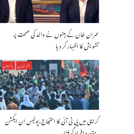
عمران خان کے بیٹوں نے والد کی صحت پر
تشویش کا اظہار کر دیا
اہم خبریں
پاکستان
کراچی میں پی ٹی آئی کا احتجاج،پولیس ان ایکشن
،متعدد افراد گرفتار