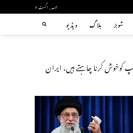
جمعہ, اگست 7
شوبز
بلاگ
ویڈیو
مپ کوخوش کرنا چاہتے ہیں، ایران