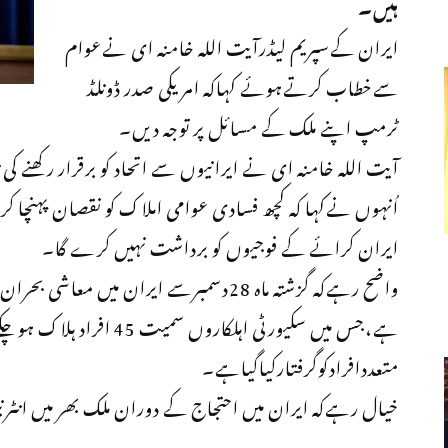
ہیں۔
ایران کےسپریم لیڈرآیت اللہ خامنہ ای نےعوام
سےخطاب کرتےہوئے کہاکہ امریکی صدر ڈونلڈ
ٹرمپ اپنے ملک کے مسائل پر توجہ دیں۔
آیت اللہ خامنہ ای نے ایرانیوں سے اتحاد کو برقرار رکھنے کی
اُنہوں نےکہا کہ کچھ فسادی عوامی املاک کو نقصان پہنچا ک
ایران کرائے کے فوجیوں کو برداشت نہیں کرے گا۔
واضح رہےکہ گزشتہ ماہ 28دسمبرسے ایران میں
ہے،جس میں سکیورٹی اہلکاروں
متعددافرادکوگرفتارکیاگیاہے۔
خیال رہےکہ ایران میں احتجاج کے دوران ملک بھر میں انٹرنی