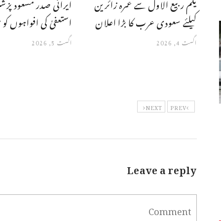
یکم ربیع الاول سے عمرہ زائرین
ایرانی صدر مسعود پز
کیلئے سعودی عرب کا بڑا اعلان
استعفیٰ کی افواہوں کو م
اگست 4, 2026
اگست 5, 2026
NEXT
PREV
Leave a reply