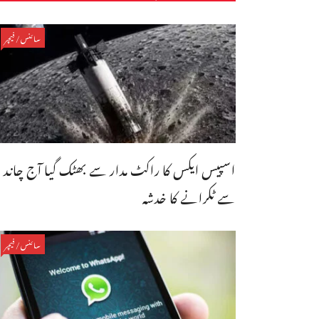
سائنس/فیچر
اسپیس ایکس کا راکٹ مدار سے بھٹک گیا آج چاند
سے ٹکرانے کا خدشہ
سائنس/فیچر