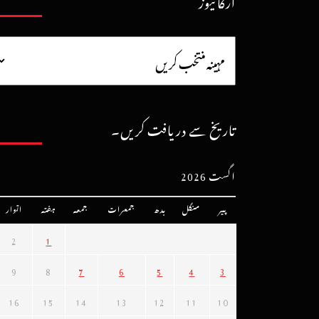
آرکائیوز
تاریخ سے دریافت کریں۔
اگست 2026
پیر
منگل
بدھ
جمعرات
جمعہ
ہفتہ
اتوار
2
1
9
8
7
6
5
4
3
16
15
14
13
12
11
10