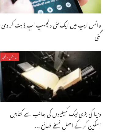
واٹس ایپ میں ایک نئی دلچسپ اپ ڈیٹ کر دی
گئی
سائنس/فیچر
دنیا کی بڑی ٹیک کمپنیوں کی جانب سے کتابیں
اسکین کر کے اصل نسخے ضائع ...