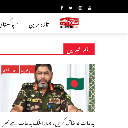
تازہ ترین
پاکستا
اہم خبریں
اہم خبریں
بین الاقوامی
بدعات کا خاتمہ کریں، ہمارا ملک بدعات سے بھر