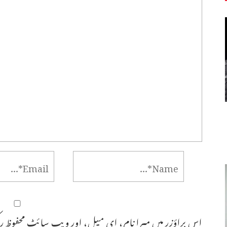
اس براؤزر میں میرا نام، ای میل، اور ویب سائٹ محفوظ رک