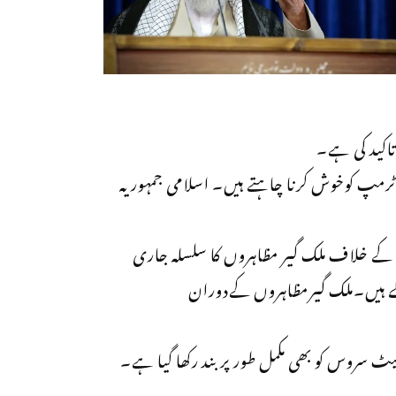
 تاکید کی ہے۔
رٹرمپ کوخوش کرنا چاہتے ہیں۔ اسلامی جمہوریہ
 معاشی بحران کے خلاف ملک گیر مظاہروں کا سلسلہ جاری
 سمیت 45 افراد ہلاک ہوچکے ہیں۔ملک گیرمظاہروں کےدوران
ٹ سروس کو بھی مکمل طور پر بند رکھا گیا ہے۔