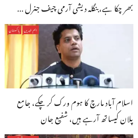
بھر چکا ہے،بنگله دیشی آرمی چیف جنرل ...
اہم خبریں
پاکستان
اسلام آباد مارچ کا ہوم ورک کر چکے، جامع
پلان کیساتھ آرہے ہیں، شفیع جان