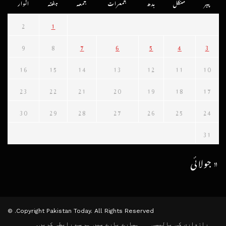
پیر
منگل
بدھ
جمعرات
جمعہ
ہفتہ
اتوار
2
1
9
8
7
6
5
4
3
16
15
14
13
12
11
10
23
22
21
20
19
18
17
30
29
28
27
26
25
24
31
« جولائی
Copyright Pakistan Today. All Rights Reserved. ©
رازداری کی پالیسی
ہمارے بارے میں
ہم سے رابطہ کریں۔