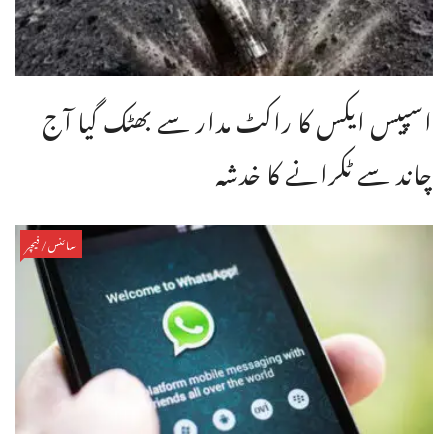
اسپیس ایکس کا راکٹ مدار سے بھٹک گیا آج
چاند سے ٹکرانے کا خدشہ
سائنس/فیچر