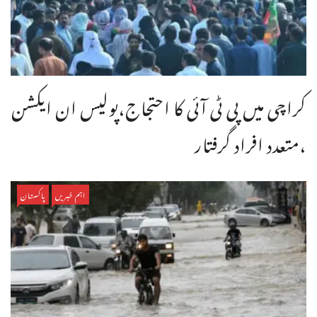
کراچی میں پی ٹی آئی کا احتجاج،پولیس ان ایکشن
،متعدد افراد گرفتار
اہم خبریں
پاکستان