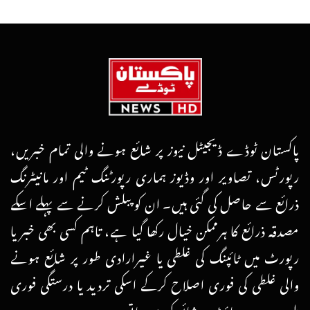
پاکستان ٹوڈے ڈیجیٹل نیوز پر شائع ہونے والی تمام خبریں،
رپورٹس، تصاویر اور وڈیوز ہماری رپورٹنگ ٹیم اور مانیٹرنگ
ذرائع سے حاصل کی گئی ہیں۔ ان کو پبلش کرنے سے پہلے اسکے
مصدقہ ذرائع کا ہرممکن خیال رکھا گیا ہے، تاہم کسی بھی خبر یا
رپورٹ میں ٹائپنگ کی غلطی یا غیرارادی طور پر شائع ہونے
والی غلطی کی فوری اصلاح کرکے اسکی تردید یا درستگی فوری
طور پر ویب سائٹ پر شائع کردی جاتی ہے۔