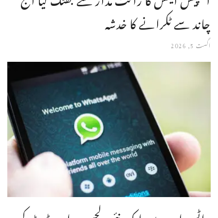
چاند سے ٹکرانے کا خدشہ
اگست 5, 2026
واٹس ایپ میں ایک نئی دلچسپ اپ ڈیٹ کر