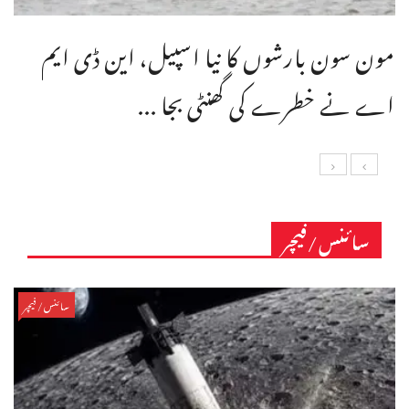
مون سون بارشوں کا نیا اسپیل، این ڈی ایم
اے نے خطرے کی گھنٹی بجا ...
سائنس/فیچر
سائنس/فیچر