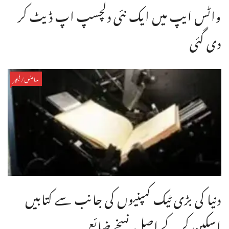
واٹس ایپ میں ایک نئی دلچسپ اپ ڈیٹ کر
دی گئی
سائنس/فیچر
دنیا کی بڑی ٹیک کمپنیوں کی جانب سے کتابیں
اسکین کر کے اصل نسخے ضائع ...