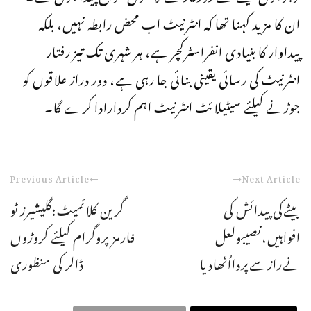
ان کا مزید کہنا تھا کہ انٹرنیٹ اب محض رابطہ نہیں، بلکہ
پیداوار کا بنیادی انفراسٹرکچر ہے، ہر شہری تک تیز رفتار
انٹرنیٹ کی رسائی یقینی بنائی جا رہی ہے، دور دراز علاقوں کو
جوڑنے کیلئے سیٹیلائٹ انٹرنیٹ اہم کردارادا کرے گا۔
Previous Article
Next Article
بیٹےکی پیدائش کی
گرین کلائمیٹ:گلیشیرز ٹو
افواہیں،نصیبولعل
فارمز پروگرام کیلئے کروڑوں
نےرازسےپردااُٹھادیا
ڈالر کی منظوری