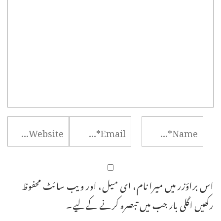
اس براؤزر میں میرا نام، ای میل، اور ویب سائٹ محفوظ
رکھیں اگلی بار جب میں تبصرہ کرنے کےلیے۔