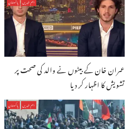
اہم خبریں
پاکستان
عمران خان کے بیٹوں نے والد کی صحت پر
تشویش کا اظہار کر دیا
اہم خبریں
پاکستان