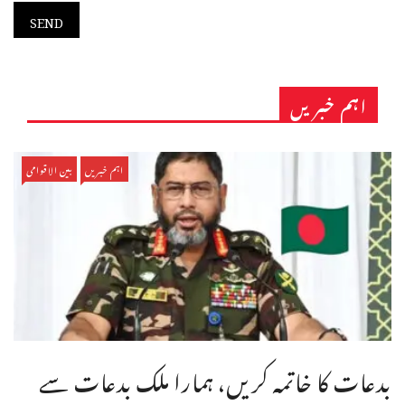
اہم خبریں
اہم خبریں
بین الاقوامی
بدعات کا خاتمہ کریں، ہمارا ملک بدعات سے