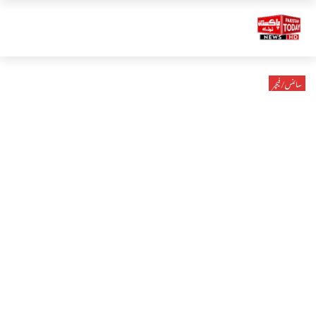
سائنس/فیچر