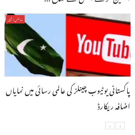
سائنس/فیچر
پاکستانی یوٹیوب چینلز کی عالمی رسائی میں نمایاں
اضافہ ریکارڈ