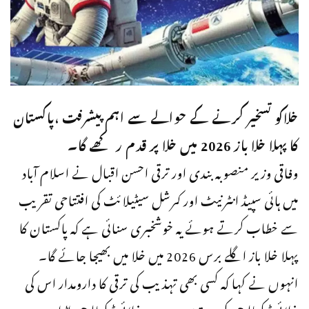
خلاکو تسخیر کرنے کے حوالے سے اہم پیشرفت ،پاکستان
کا پہلا خلا باز 2026 میں خلا پر قدم رکھے گا۔
وفاقی وزیر منصوبہ بندی اور ترقی احسن اقبال نے اسلام آباد
میں ہائی سپیڈ انٹرنیٹ اور کمرشل سیٹیلائٹ کی افتتاحی تقریب
سے خطاب کرتے ہوئے یہ خوشخبری سنائی ہے کہ پاکستان کا
پہلا خلا باز اگلے برس 2026 میں خلا میں بھیجا جائے گا۔
انہوں نے کہا کہ کسی بھی تہذیب کی ترقی کا دارومدار اس کی
خلائی ٹیکنالوجی کی دسترس پر ہے، خلائی ٹیکنالوجی اڑان