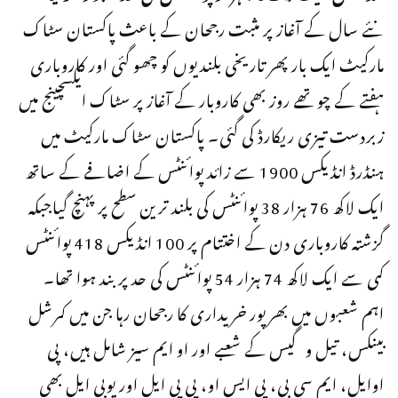
نئے سال کے آغاز پر مثبت رجحان کے باعث پاکستان سٹاک
مارکیٹ ایک بار پھر تاریخی بلندیوں کو چھو گئی اور کاروباری
ہفتے کے چوتھے روز بھی کاروبار کے آغاز پر سٹاک ایکسچینج میں
زبردست تیزی ریکارڈ کی گئی۔ پاکستان سٹاک مارکیٹ میں
ہنڈرڈ انڈیکس 1900 سے زائد پوائنٹس کے اضافے کے ساتھ
ایک لاکھ 76 ہزار 38 پوائنٹس کی بلند ترین سطح پر پہنچ گیاجبکہ
گزشتہ کاروباری دن کے اختتام پر 100 انڈیکس 418 پوائنٹس
کمی سے ایک لاکھ 74 ہزار 54 پوائنٹس کی حد پر بند ہوا تھا۔
اہم شعبوں میں بھرپور خریداری کا رجحان رہا جن میں کمرشل
بینکس، تیل و گیس کے شعبے اور او ایم سیز شامل ہیں، پی
اوایل، ایم سی بی، پی ایس او، پی پی ایل اور یوبی ایل بھی