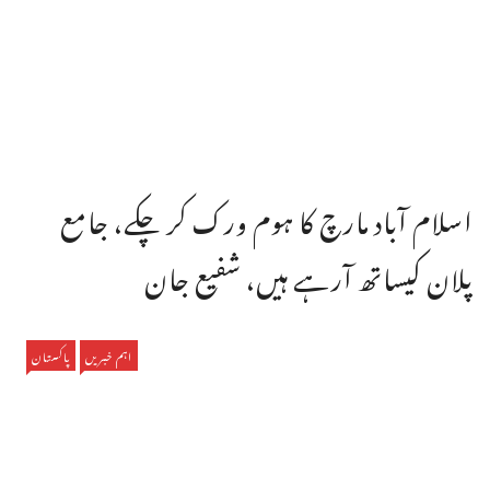
اسلام آباد مارچ کا ہوم ورک کر چکے، جامع
پلان کیساتھ آرہے ہیں، شفیع جان
اہم خبریں
پاکستان