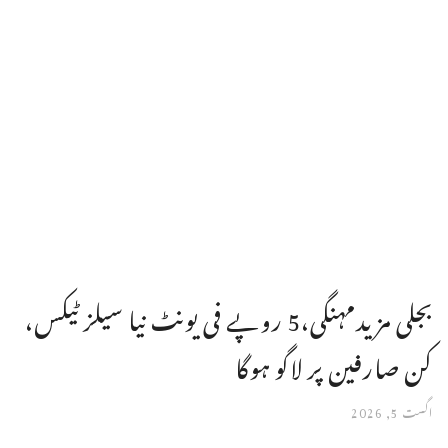
بجلی مزیدمہنگی،5 روپے فی یونٹ نیا سیلز ٹیکس،
کن صارفین پر لاگو ہوگا
اگست 5, 2026