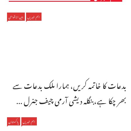
اہم خبریں
بین الاقوامی
بدعات کا خاتمہ کریں، ہمارا ملک بدعات سے
بھر چکا ہے،بنگله دیشی آرمی چیف جنرل ...
اہم خبریں
پاکستان