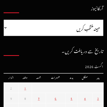
آرکائیوز
تاریخ سے دریافت کریں۔
اگست 2026
پیر
منگل
بدھ
جمعرات
جمعہ
ہفتہ
اتوار
2
1
9
8
7
6
5
4
3