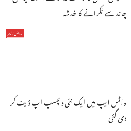
چاند سے ٹکرانے کا خدشہ
سائنس/فیچر
واٹس ایپ میں ایک نئی دلچسپ اپ ڈیٹ کر
دی گئی