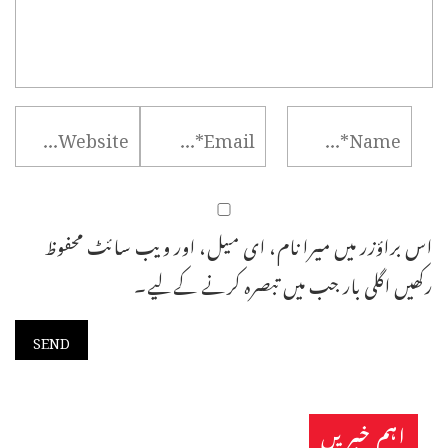
اس براؤزر میں میرا نام، ای میل، اور ویب سائٹ محفوظ
رکھیں اگلی بار جب میں تبصرہ کرنے کےلیے۔
اہم خبریں