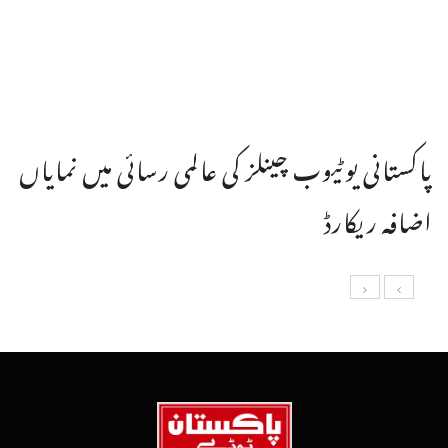
پاکستانی یوٹیوب چینلز کی عالمی رسائی میں نمایاں
اضافہ ریکارڈ