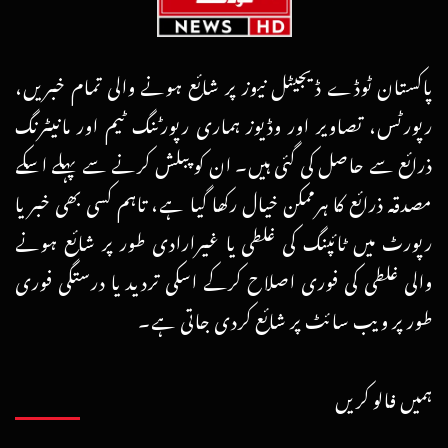
پاکستان ٹوڈے ڈیجیٹل نیوز پر شائع ہونے والی تمام خبریں،
رپورٹس، تصاویر اور وڈیوز ہماری رپورٹنگ ٹیم اور مانیٹرنگ
ذرائع سے حاصل کی گئی ہیں۔ ان کو پبلش کرنے سے پہلے اسکے
مصدقہ ذرائع کا ہرممکن خیال رکھا گیا ہے، تاہم کسی بھی خبر یا
رپورٹ میں ٹائپنگ کی غلطی یا غیرارادی طور پر شائع ہونے
والی غلطی کی فوری اصلاح کرکے اسکی تردید یا درستگی فوری
طور پر ویب سائٹ پر شائع کردی جاتی ہے۔
ہمیں فالو کریں