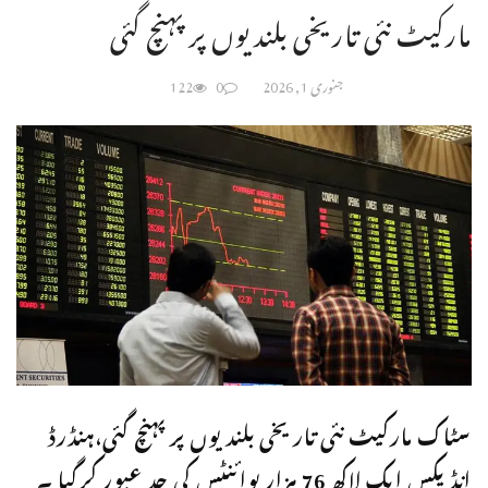
مارکیٹ نئی تاریخی بلندیوں پر پہنچ گئی
جنوری 1, 2026
0
122
سٹاک مارکیٹ نئی تاریخی بلندیوں پر پہنچ گئی،ہنڈرڈ
انڈیکس ایک لاکھ 76 ہزار پوائنٹس کی حد عبور کرگیا ۔