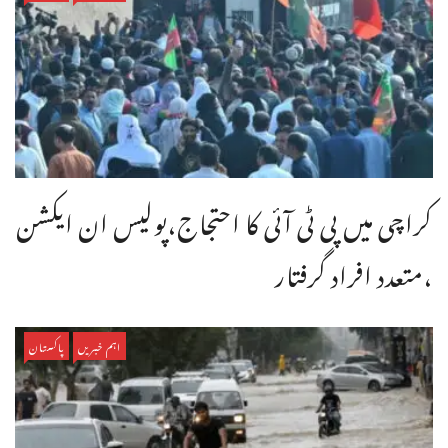
کراچی میں پی ٹی آئی کا احتجاج،پولیس ان ایکشن
،متعدد افراد گرفتار
اہم خبریں
پاکستان