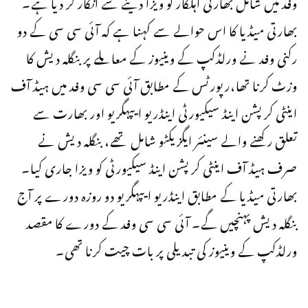
وفد میں شامل بھارتی اہلکار کو ویزا دینے سے انکار کر دیا ہے۔
بھارتی میڈیا کا اس حوالے سے کہنا ہے کہ آئی سی سی کے دو
رکنی وفد نے ورلڈکپ کے وینیوز کے معاملے پر بنگلہ دیش کا
وزٹ کرنا تھا،رپورٹس کے مطابق آئی سی سی وفد میں ہیڈ آف
اینٹی کرپشن اینڈ سیکیورٹی اینڈریو ایپہگریو اور بھارت سے
تعلق رکھنے والے سینئر ایگزیکٹو شامل تھے، بنگلہ دیش نے
صرف ہیڈ آف اینٹی کرپشن اینڈ سیکیورٹی کو ویزا جاری کیا۔
بھارتی میڈیا کے مطابق اینڈریو ایپہگریو دو روزہ دورے پر آج
بنگلہ دیش پہنچیں گے۔ آئی سی سی وفد کے دورے کا مقصد
ورلڈکپ کے وینیوز کی تبدیلی پر بات چیت کرنا تھی۔