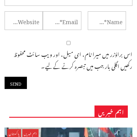
اس براؤزر میں میرا نام، ای میل، اور ویب سائٹ محفوظ
رکھیں اگلی بار جب میں تبصرہ کرنے کےلیے۔
اہم خبریں
اہم خبریں
پاکستان