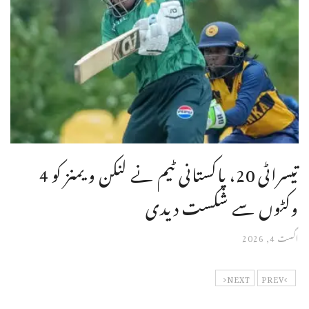
تیسراٹی 20، پاکستانی ٹیم نے لنکن ویمنز کو 4
وکٹوں سے شکست دیدی
اگست 4, 2026
NEXT
PREV