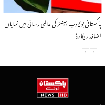
پاکستانی یوٹیوب چینلز کی عالمی رسائی میں نمایاں
اضافہ ریکارڈ