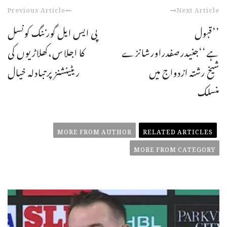
Previous Article
Next Article
’’قبول
پی ایس ایل گورننگ کونسل
ہے‘‘جنیدرصفدراورشانزے
کا اجلاس،کھلاڑیوں کی
شیخ رشتہ ازدواج میں
ریٹینشنز پرتبادلہ خیال
منسلک
MORE FROM AUTHOR
RELATED ARTICLES
MORE FROM CATEGORY