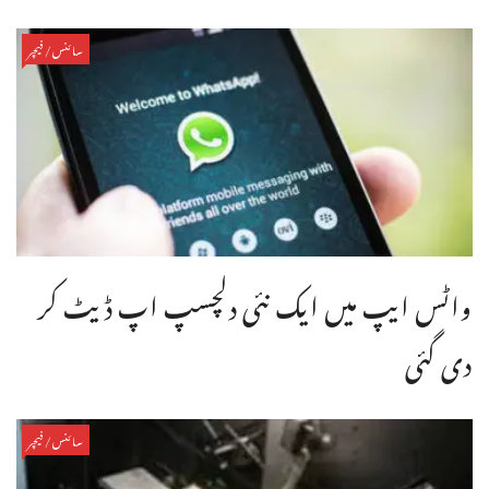
سائنس/فیچر
واٹس ایپ میں ایک نئی دلچسپ اپ ڈیٹ کر
دی گئی
سائنس/فیچر