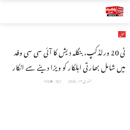
کھیل
ٹی 20 ورلڈکپ، بنگلہ دیش کا آئی سی سی وفد
میں شامل بھارتی اہلکار کو ویزا دینے سے انکار
جنوری 17, 2026
0
192