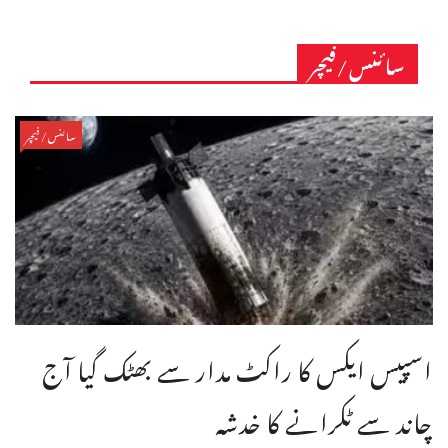
سائنس/فیچر
سائنس/فیچر
اسپیس ایکس کا راکٹ مدار سے بھٹک گیا آج
چاند سے ٹکرانے کا خدشہ