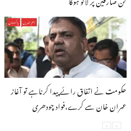
کن صارفین پر لاگو ہوگا
اہم خبریں
پاکستان
حکومت نے اتفاق رائے پیدا کرناہے تو آغاز
عمران خان سے کرے،فواد چودھری