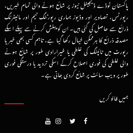
پاکستان ٹوڈے ڈیجیٹل نیوز پر شائع ہونے والی تمام خبریں،
رپورٹس، تصاویر اور وڈیوز ہماری رپورٹنگ ٹیم اور مانیٹرنگ
ذرائع سے حاصل کی گئی ہیں۔ ان کو پبلش کرنے سے پہلے اسکے
مصدقہ ذرائع کا ہرممکن خیال رکھا گیا ہے، تاہم کسی بھی خبر یا
رپورٹ میں ٹائپنگ کی غلطی یا غیرارادی طور پر شائع ہونے
والی غلطی کی فوری اصلاح کرکے اسکی تردید یا درستگی فوری
طور پر ویب سائٹ پر شائع کردی جاتی ہے۔
ہمیں فالو کریں