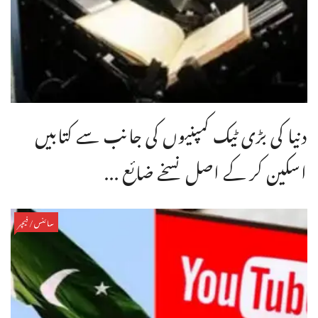
دنیا کی بڑی ٹیک کمپنیوں کی جانب سے کتابیں
اسکین کر کے اصل نسخے ضائع ...
سائنس/فیچر