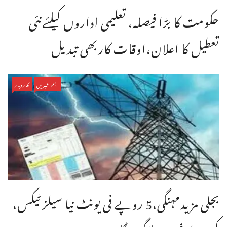
حکومت کا بڑا فیصلہ، تعلیمی اداروں کیلئےنئی
تعطیل کا اعلان،اوقات کاربھی تبدیل
اہم خبریں
کاروبار
بجلی مزیدمہنگی،5 روپے فی یونٹ نیا سیلز ٹیکس،