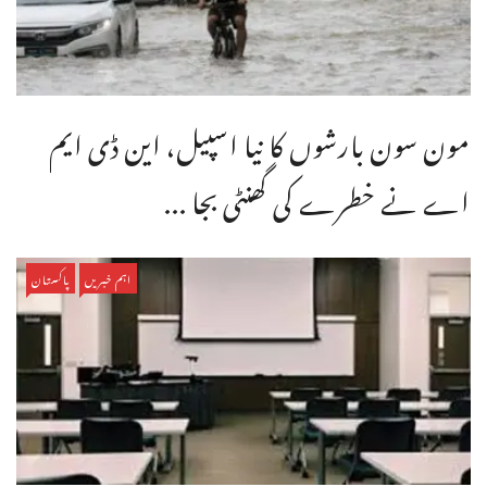
مون سون بارشوں کا نیا اسپیل، این ڈی ایم
اے نے خطرے کی گھنٹی بجا ...
اہم خبریں
پاکستان