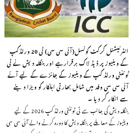
انٹرنیشنل کرکٹ کونسل(آئی سی سی) ٹی 20 ورلڈکپ
کے وینیوز پر ڈیڈ لاک برقرارہے اوربنگلہ دیش نے ٹی
ٹوئنٹی ورلڈ کپ کے وینیوز کے جائزے کے لیے آئے
آئی سی سی وفد میں شامل بھارتی اہلکار کو ویزا دینے
سے انکار کر دیا ۔
بنگلہ دیش کی جانب سے ٹی ٹوئنٹی ورلڈ کپ 2026 کے لیے
وینیوز کے معاملے پر بنگلہ دیش کا دورہ کرنے والے آئی سی سی