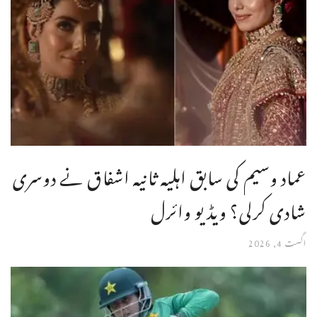
عماد وسیم کی سابق اہلیہ ثانیہ اشفاق نے دوسری
شادی کرلی؟ ویڈیو وائرل
اگست 4, 2026