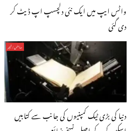
واٹس ایپ میں ایک نئی دلچسپ اپ ڈیٹ کر
دی گئی
سائنس/فیچر
دنیا کی بڑی ٹیک کمپنیوں کی جانب سے کتابیں
اسکین کر کے اصل نسخے ضائع ...