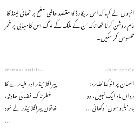
انہوں نے کہا کہ اس ریکارڈ کا مقصد عالمی سطح پر تھائی لینڈ کا
نام روشن کرنا تھا تاکہ ان کے ملک کے لوگ اس کامیابی پر فخر
محسوس کر سکیں۔
Previous Article
Next Article
آسمان پر انوکھا نظارہ:
پیراگلائیڈر اور طیارے کا
رواں ماہ ایک نہیں، دو
خطرناک فضائی حادثہ،
بار’بلیو مون‘ دکھائی ...
خاتون پیراگلائیڈر نے خود
...