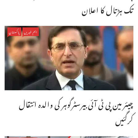
تک ہڑتال کا اعلان
اہم خبریں
پاکستان
چیئر مین پی ٹی آئی بیرسٹرگوہر کی والدہ انتقال
کرگئیں