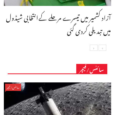
آزاد کشمیر میں تیسرے مرحلے کےانتخابی شیڈول
میں تبدیلی کردی گئی
سائنس/فیچر
سائنس/فیچر