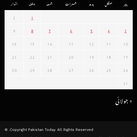
پیر
منگل
بدھ
جمعرات
جمعہ
ہفتہ
اتوار
2
1
9
8
7
6
5
4
3
16
15
14
13
12
11
10
23
22
21
20
19
18
17
30
29
28
27
26
25
24
31
« جولائی
Copyright Pakistan Today. All Rights Reserved. ©