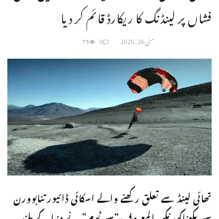
فشاں پر لینڈنگ کا ریکارڈ قائم کر دیا
مئی 26, 2026
0
75
تھائی لینڈ سے تعلق رکھنے والے اسکائی ڈائیور تنابوورن
سیریکوناکورنکن المعروف “سپر ٹوم” نے دنیا کے بلند