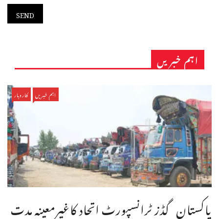
اہم خبریں
اہم خبریں
کاروبار
پاکستان گڈز ٹرانسپورٹ اتحاد کاغیرمعینہ مدت