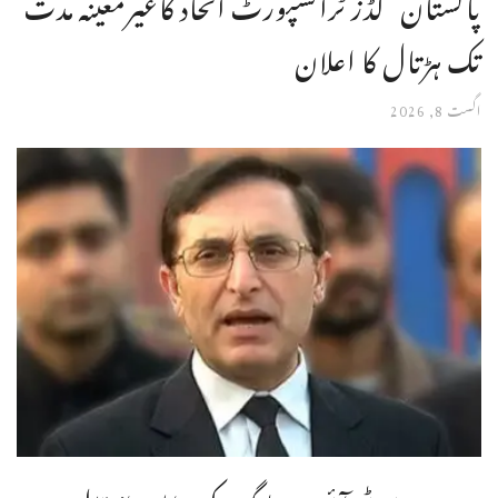
پاکستان گڈز ٹرانسپورٹ اتحاد کاغیرمعینہ مدت
تک ہڑتال کا اعلان
اگست 8, 2026