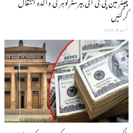
چیئر مین پی ٹی آئی بیرسٹرگوہر کی والدہ انتقال
کرگئیں
اگست 8, 2026