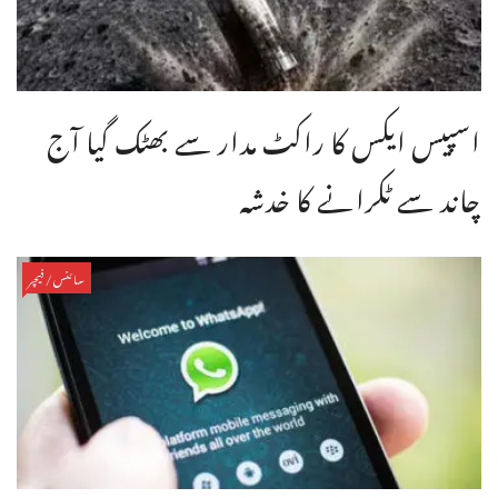
اسپیس ایکس کا راکٹ مدار سے بھٹک گیا آج
چاند سے ٹکرانے کا خدشہ
سائنس/فیچر