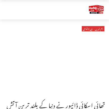
اہم خبریں
بین الاقوامی
تھائی اسکائی ڈائیور نے دنیا کے بلند ترین آتش