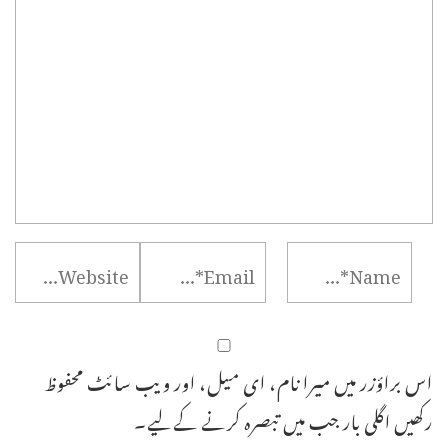
اس براؤزر میں میرا نام، ای میل، اور ویب سائٹ محفوظ
رکھیں اگلی بار جب میں تبصرہ کرنے کےلیے۔