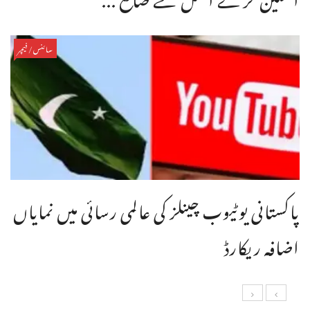
سائنس/فیچر
پاکستانی یوٹیوب چینلز کی عالمی رسائی میں نمایاں
اضافہ ریکارڈ