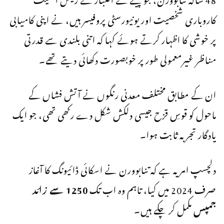
کاروباری شخصیت اور یونیورسٹی پروفیسر ہیں، نے اپنی کامیابی
پر خوشی کا اظہار کرتے ہوئے کہا کہ اتنی بلندی سے قدرتی
مناظر غیرمعمولی طور پر خوبصورت دکھائی دیتے تھے۔
ان کے مطابق مختلف معدنی رنگوں نے آتش فشاں کے
ماحول کو قوسِ قزح جیسی دلکش شکل دے رکھی تھی، جو ایک
یادگار تجربہ ثابت ہوا۔
دلچسپ امر یہ ہے کہ تنابوورن نے اسکائی ڈائیونگ کا آغاز
صرف 2024 میں کیا، تاہم وہ اب تک
1250 سے زائد
جمپس
مکمل کر چکے ہیں۔