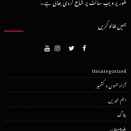
طور پر ویب سائٹ پر شائع کردی جاتی ہے۔
ہمیں فالو کریں
Uncategorized
آزاد جموں و کشمیر
اہم خبریں
بلاگ
بلوچستان