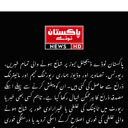
پاکستان ٹوڈے ڈیجیٹل نیوز پر شائع ہونے والی تمام خبریں،
رپورٹس، تصاویر اور وڈیوز ہماری رپورٹنگ ٹیم اور مانیٹرنگ
ذرائع سے حاصل کی گئی ہیں۔ ان کو پبلش کرنے سے پہلے اسکے
مصدقہ ذرائع کا ہرممکن خیال رکھا گیا ہے، تاہم کسی بھی خبر یا
رپورٹ میں ٹائپنگ کی غلطی یا غیرارادی طور پر شائع ہونے
والی غلطی کی فوری اصلاح کرکے اسکی تردید یا درستگی فوری