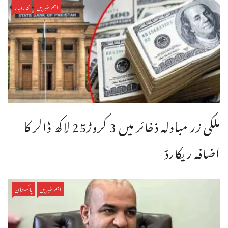
اہم خبریں
کاروبار
ملکی زر مبادلہ ذخائر میں 3 کروڑ25 لاکھ ڈالر کا
اضافہ ریکارڈ
اہم خبریں
پاکستان