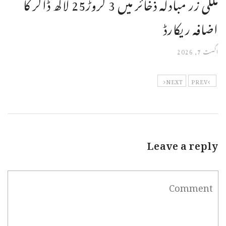
ملکی زر مبادلہ ذخائر میں 3 کروڑ25 لاکھ ڈالر کا
اضافہ ریکارڈ
اگست 7, 2026
NEXT
PREV
Leave a reply