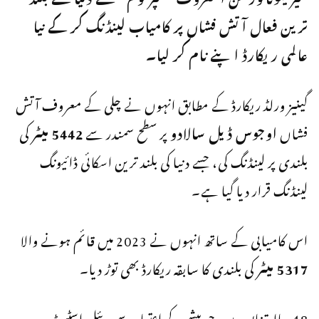
ترین فعال آتش فشاں پر کامیاب لینڈنگ کر کے نیا
عالمی ریکارڈ اپنے نام کر لیا۔
گینیز ورلڈ ریکارڈ کے مطابق انہوں نے چلی کے معروف آتش
فشاں
اوجوس ڈیل سالادو
پر سطح سمندر سے
5442 میٹر
کی
بلندی پر لینڈنگ کی، جسے دنیا کی بلند ترین اسکائی ڈائیونگ
لینڈنگ قرار دیا گیا ہے۔
اس کامیابی کے ساتھ انہوں نے 2023 میں قائم ہونے والا
5317 میٹر
کی بلندی کا سابقہ ریکارڈ بھی توڑ دیا۔
48 سالہ تنابوورن، جو پیشے کے اعتبار سے ریئل اسٹیٹ