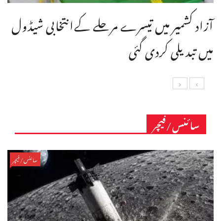
آزاد کشمیر میں تیسرے مرحلے کےانتخابی شیڈول
میں تبدیلی کردی گئی
سائنس/فیچر
سائنس/فیچر