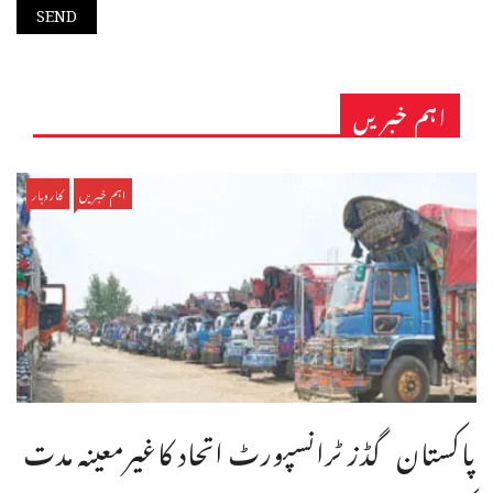
اہم خبریں
اہم خبریں
کاروبار
پاکستان گڈز ٹرانسپورٹ اتحاد کاغیرمعینہ مدت