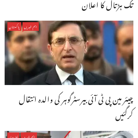
تک ہڑتال کا اعلان
اہم خبریں
پاکستان
چیئر مین پی ٹی آئی بیرسٹرگوہر کی والدہ انتقال
کرگئیں
اہم خبریں
کاروبار