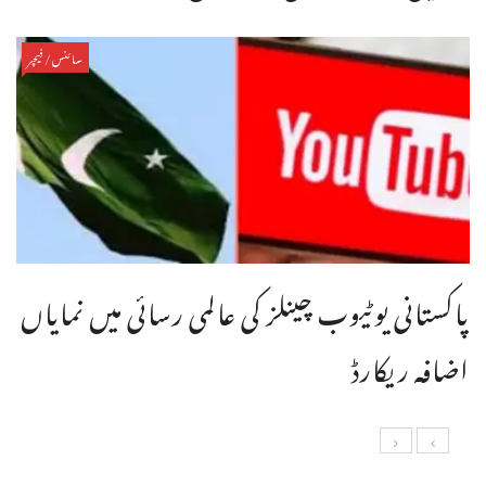
سائنس/فیچر
پاکستانی یوٹیوب چینلز کی عالمی رسائی میں نمایاں
اضافہ ریکارڈ