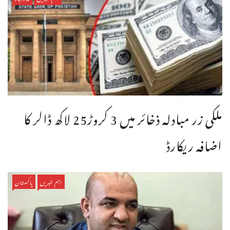
ملکی زر مبادلہ ذخائر میں 3 کروڑ25 لاکھ ڈالر کا
اضافہ ریکارڈ
اہم خبریں
پاکستان