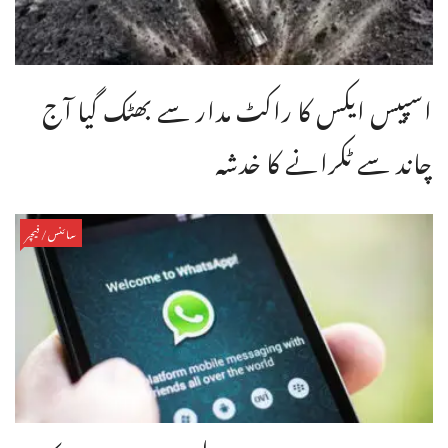
اسپیس ایکس کا راکٹ مدار سے بھٹک گیا آج
چاند سے ٹکرانے کا خدشہ
سائنس/فیچر