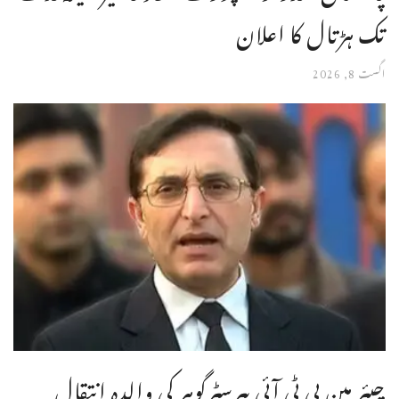
تک ہڑتال کا اعلان
اگست 8, 2026
چیئر مین پی ٹی آئی بیرسٹرگوہر کی والدہ انتقال