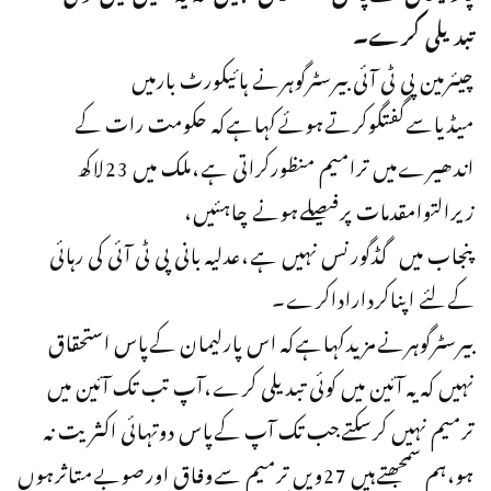
تبدیلی کرے۔
چیئرمین پی ٹی آئی بیرسٹرگوہرنے ہائیکورٹ بارمیں
میڈیاسےگفتگوکرتےہوئےکہاہےکہ حکومت رات کے
اندھیرےمیں ترامیم منظورکراتی ہے،ملک میں 23لاکھ
زیرالتوامقدمات پرفیصلےہونے چاہئیں،
پنجاب میں گڈگورنس نہیں ہے،عدلیہ بانی پی ٹی آئی کی رہائی
کےلئے اپناکرداراداکرے۔
بیرسٹرگوہرنےمزیدکہاہےکہ اس پارلیمان کےپاس استحقاق
نہیں کہ یہ آئین میں کوئی تبدیلی کرے،آپ تب تک آئین میں
ترمیم نہیں کرسکتےجب تک آپ کےپاس دوتہائی اکثریت نہ
ہو،ہم سمجھتےہیں 27ویں ترمیم سےوفاق اورصوبےمتاثرہوں