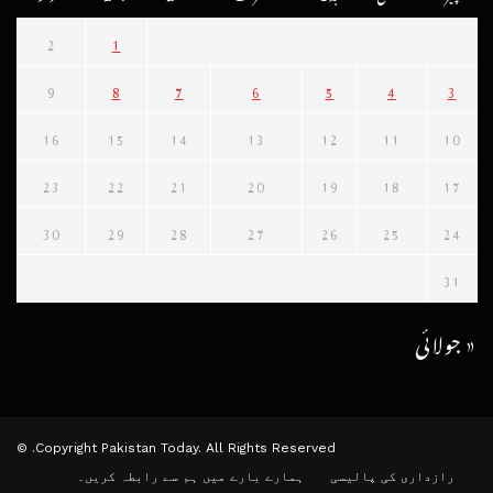
2
1
9
8
7
6
5
4
3
16
15
14
13
12
11
10
23
22
21
20
19
18
17
30
29
28
27
26
25
24
31
« جولائی
Copyright Pakistan Today. All Rights Reserved. ©
رازداری کی پالیسی
ہمارے بارے میں
ہم سے رابطہ کریں۔