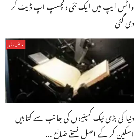
واٹس ایپ میں ایک نئی دلچسپ اپ ڈیٹ کر
دی گئی
سائنس/فیچر
دنیا کی بڑی ٹیک کمپنیوں کی جانب سے کتابیں
اسکین کر کے اصل نسخے ضائع ...