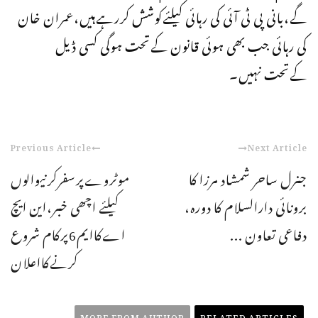
گے،بانی پی ٹی آئی کی رہائی کیلئےکوشش کررہےہیں،عمران خان
کی رہائی جب بھی ہوئی قانون کےتحت ہوگی کسی ڈیل
کےتحت نہیں۔
Previous Article
Next Article
جنرل ساحر شمشاد مرزا کا
موٹروےپرسفرکرنیوالوں
برونائی دارالسلام کا دورہ،
کیلئے اچھی خبر،این ایچ
دفاعی تعاون ...
اےکاایم6پرکام شروع
کرنےکااعلان
MORE FROM AUTHOR
RELATED ARTICLES