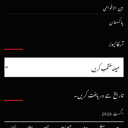
بین الاقوامی
پاکستان
آرکائیوز
تاریخ سے دریافت کریں۔
اگست 2026
پیر
منگل
بدھ
جمعرات
جمعہ
ہفتہ
اتوار