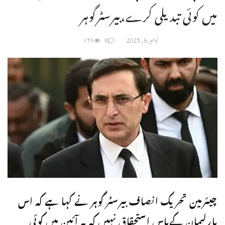
میں کوئی تبدیلی کرے،بیرسٹرگوہر
نومبر 6, 2025
0
171
چیئرمین تحریک انصاف بیرسٹر گوہر نے کہا ہے کہ اس
پارلیمان کےپاس استحقاق نہیں کہ یہ آئین میں کوئی