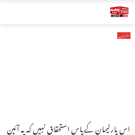
اہم خبریں
اس پارلیمان کےپاس استحقاق نہیں کہ یہ آئین