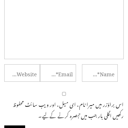
اس براؤزر میں میرا نام، ای میل، اور ویب سائٹ محفوظ
رکھیں اگلی بار جب میں تبصرہ کرنے کےلیے۔