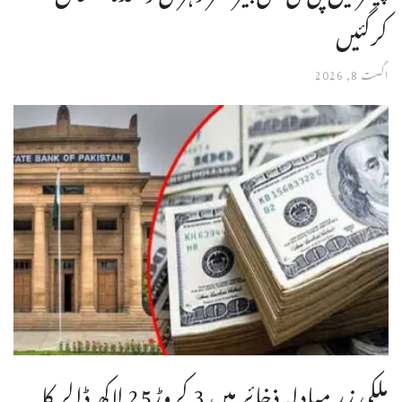
کرگئیں
اگست 8, 2026
ملکی زر مبادلہ ذخائر میں 3 کروڑ25 لاکھ ڈالر کا