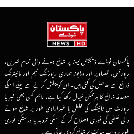
پاکستان ٹوڈے ڈیجیٹل نیوز پر شائع ہونے والی تمام خبریں،
رپورٹس، تصاویر اور وڈیوز ہماری رپورٹنگ ٹیم اور مانیٹرنگ
ذرائع سے حاصل کی گئی ہیں۔ ان کو پبلش کرنے سے پہلے اسکے
مصدقہ ذرائع کا ہرممکن خیال رکھا گیا ہے، تاہم کسی بھی خبر یا
رپورٹ میں ٹائپنگ کی غلطی یا غیرارادی طور پر شائع ہونے
والی غلطی کی فوری اصلاح کرکے اسکی تردید یا درستگی فوری
طور پر ویب سائٹ پر شائع کردی جاتی ہے۔