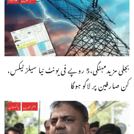
بجلی مزیدمہنگی،5 روپے فی یونٹ نیا سیلز ٹیکس،
کن صارفین پر لاگو ہوگا
اہم خبریں
پاکستان