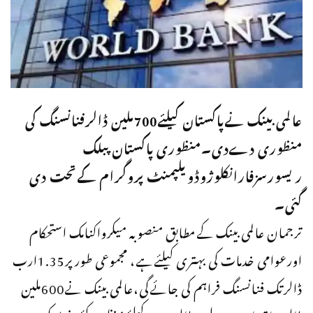
عالمی بینک نےپاکستان کیلئے700ملین ڈالرفنانسنگ کی
منظوری دےدی۔منظوری پاکستان پبلک
ریسورسزفارانکلوژوڈویلپمنٹ پروگرام کےتحت دی
گئی۔
ترجمان عالمی بینک کےمطابق منصوبہ میکرواکنامک استحکام
اورعوامی خدمات کی بہتری کیلئےہے، مجموعی طورپر1.35ارب
ڈالرتک فنانسنگ فراہم کی جائےگی،عالمی بینک نے600ملین