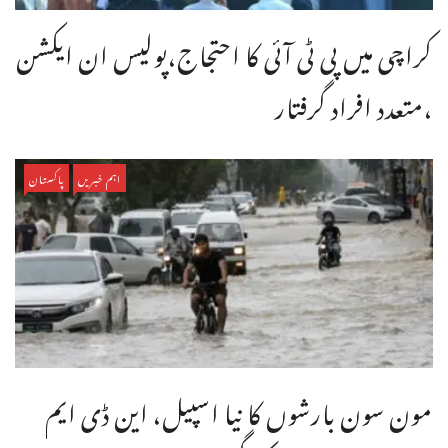
کراچی میں پی ٹی آئی کا احتجاج،پولیس ان ایکشن
،متعدد افراد گرفتار
اہم خبریں
پاکستان
مون سون بارشوں کا نیا اسپیل، این ڈی ایم