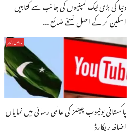
دنیا کی بڑی ٹیک کمپنیوں کی جانب سے کتابیں
اسکین کر کے اصل نسخے ضائع ...
سائنس/فیچر
پاکستانی یوٹیوب چینلز کی عالمی رسائی میں نمایاں
اضافہ ریکارڈ