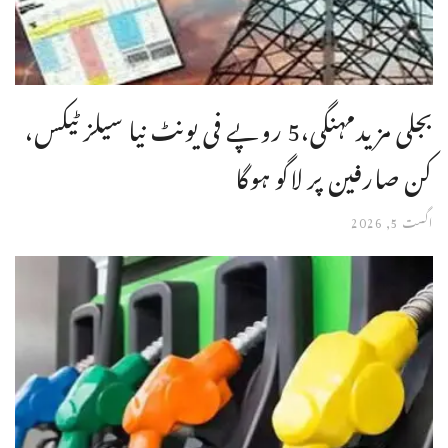
بجلی مزیدمہنگی،5 روپے فی یونٹ نیا سیلز ٹیکس،
کن صارفین پر لاگو ہوگا
اگست 5, 2026