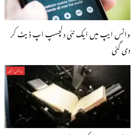
واٹس ایپ میں ایک نئی دلچسپ اپ ڈیٹ کر
دی گئی
سائنس/فیچر