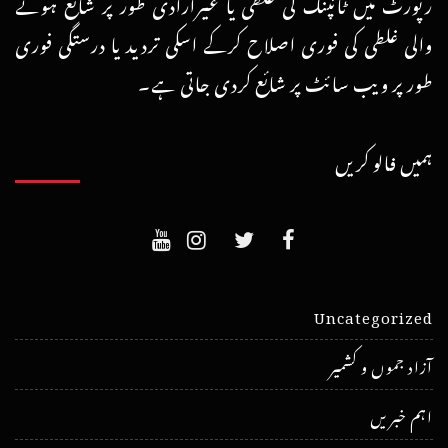
رپورٹ میں ٹائپنگ کی غلطی یا غیرارادی طور پر شائع ہونے
والی غلطی کی فوری اصلاح کرکے اسکی تردید یا درستگی فوری
طور پر ویب سائٹ پر شائع کردی جاتی ہے۔
ہمیں فالو کریں
Uncategorized
آزاد جموں و کشمیر
اہم خبریں