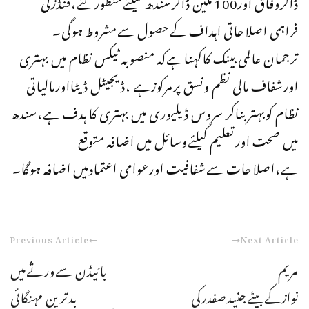
ڈالروفاق اور100 ملین ڈالرسندھ کیلئےمنظورکئے،فنڈزکی
فراہمی اصلاحاتی اہداف کےحصول سےمشروط ہوگی۔
ترجمان عالمی بینک کاکہناہےکہ منصوبہ ٹیکس نظام میں بہتری
اورشفاف مالی نظم ونسق پرمرکوزہے ،ڈیجیٹل ڈیٹااورمالیاتی
نظام کوبہتربناکر سروس ڈیلیوری میں بہتری کا ہدف ہے،سندھ
میں صحت اورتعلیم کیلئےوسائل میں اضافہ متوقع
ہے،اصلاحات سےشفافیت اورعوامی اعتمادمیں اضافہ ہوگا۔
Previous Article
Next Article
مریم
بائیڈن سےورثےمیں
نوازکےبیٹےجنیدصفدرکی
بدترین مہنگائی