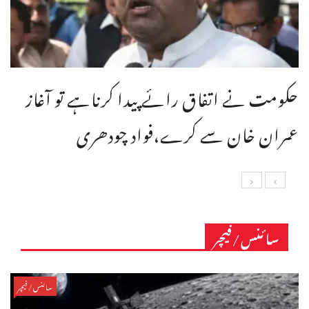
حکومت نے اتفاق رائے پیدا کرناہے تو آغاز
عمران خان سے کرے،فواد چودھری
سائنس/فیچر
سائنس/فیچر