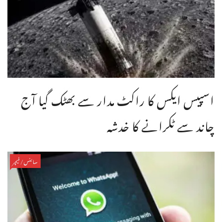
اسپیس ایکس کا راکٹ مدار سے بھٹک گیا آج
چاند سے ٹکرانے کا خدشہ
سائنس/فیچر