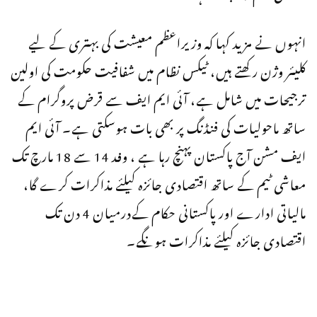
انہوں نے مزید کہا کہ وزیراعظم معیشت کی بہتری کے لیے
کلیئر وژن رکھتے ہیں، ٹیکس نظام میں شفافیت حکومت کی اولین
ترجیحات میں شامل ہے، آئی ایم ایف سے قرض پروگرام کے
ساتھ ماحولیات کی فنڈنگ پر بھی بات ہوسکتی ہے۔ آئی ایم
ایف مشن آج پاکستان پہنچ رہا ہے ، وفد 14 سے 18 مارچ تک
معاشی ٹیم کے ساتھ اقتصادی جائزہ کیلئے مذاکرات کرے گا،
مالیاتی ادارے اور پاکستانی حکام کےدرمیان 4 دن تک
اقتصادی جائزہ کیلئے مذاکرات ہونگے۔