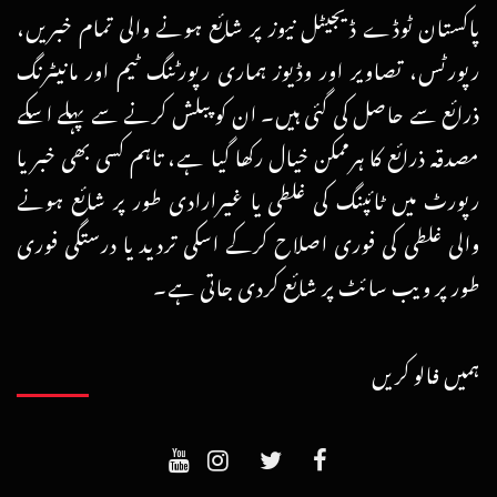
پاکستان ٹوڈے ڈیجیٹل نیوز پر شائع ہونے والی تمام خبریں،
رپورٹس، تصاویر اور وڈیوز ہماری رپورٹنگ ٹیم اور مانیٹرنگ
ذرائع سے حاصل کی گئی ہیں۔ ان کو پبلش کرنے سے پہلے اسکے
مصدقہ ذرائع کا ہرممکن خیال رکھا گیا ہے، تاہم کسی بھی خبر یا
رپورٹ میں ٹائپنگ کی غلطی یا غیرارادی طور پر شائع ہونے
والی غلطی کی فوری اصلاح کرکے اسکی تردید یا درستگی فوری
طور پر ویب سائٹ پر شائع کردی جاتی ہے۔
ہمیں فالو کریں