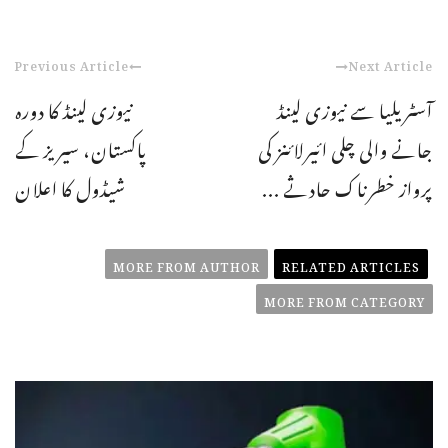
Previous Article
Next Article
آسٹریلیا سے نیوزی لینڈ
نیوزی لینڈ کا دورہ
جانے والی چلی ائیرلائنز کی
پاکستان، سیریز کے
پرواز خطرناک حادثے ...
شیڈول کا اعلان
MORE FROM AUTHOR
RELATED ARTICLES
MORE FROM CATEGORY