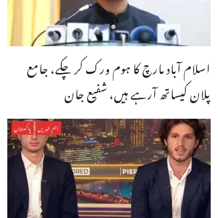
اسلام آباد مارچ کا ہوم ورک کر چکے، جامع
پلان کیساتھ آرہے ہیں، شفیع جان
اہم خبریں
پاکستان