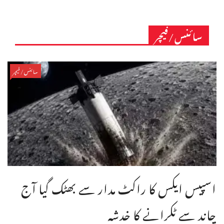
سائنس/فیچر
سائنس/فیچر
اسپیس ایکس کا راکٹ مدار سے بھٹک گیا آج
چاند سے ٹکرانے کا خدشہ