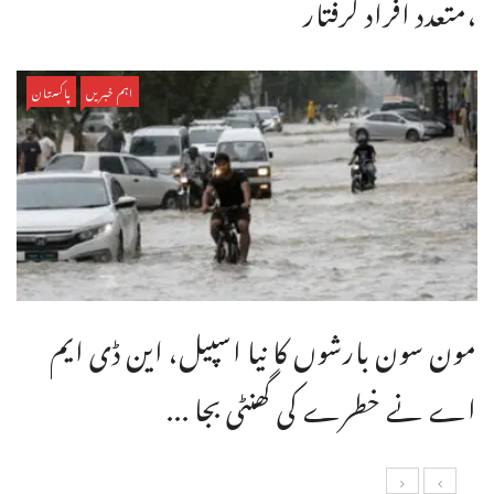
،متعدد افراد گرفتار
اہم خبریں
پاکستان
مون سون بارشوں کا نیا اسپیل، این ڈی ایم
اے نے خطرے کی گھنٹی بجا ...