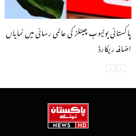
پاکستانی یوٹیوب چینلز کی عالمی رسائی میں نمایاں
اضافہ ریکارڈ