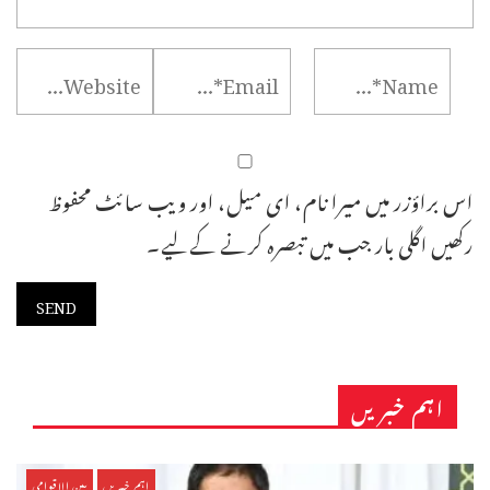
اس براؤزر میں میرا نام، ای میل، اور ویب سائٹ محفوظ
رکھیں اگلی بار جب میں تبصرہ کرنے کےلیے۔
اہم خبریں
اہم خبریں
بین الاقوامی