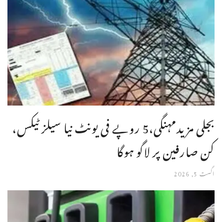
بجلی مزیدمہنگی،5 روپے فی یونٹ نیا سیلز ٹیکس،
کن صارفین پر لاگو ہوگا
اگست 5, 2026