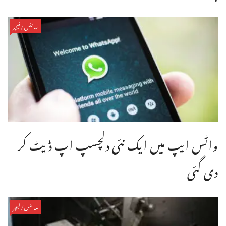
سائنس/فیچر
واٹس ایپ میں ایک نئی دلچسپ اپ ڈیٹ کر
دی گئی
سائنس/فیچر