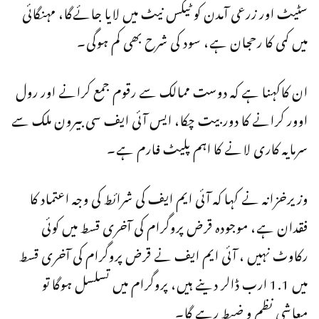
سٹیٹ اور زرعی آمدن کو ٹیکس نیٹ میں لایا جائےگا، مہنگائی
میں کمی کا رحجان ہے، سود کی شرح بھی کم ہوگی۔
ان کاکہنا ہے کہ دوست ممالک سے رقوم جمع کرانے اور رول
اوور کرانے کا دور بیت چکا، ایس آئی ایف سی بیرون ملک سے
سرمایہ کاری لانے کا اہم پلیٹ فارم ہے۔
وزیرخزانہ نے کہا کہ آئی ایم ایف کی شرائط کی وجہ اعتماد کا
فقدان ہے، موجودہ قرض پروگرام کی آخری قسط میں کوئی
رکاوٹ نہیں ، آئی ایم ایف نے قرض پروگرام کی آخری قسط
میں 1.1 ارب ڈالر دینے ہیں، پروگرام میں تسلسل ہوگا تو
معاشی نظم و ضبط رہے گا۔