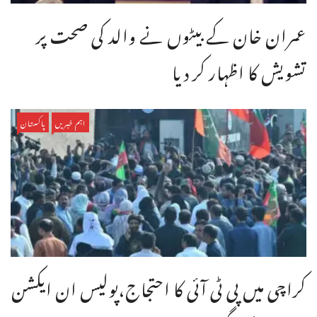
عمران خان کے بیٹوں نے والد کی صحت پر
تشویش کا اظہار کر دیا
اہم خبریں
پاکستان
کراچی میں پی ٹی آئی کا احتجاج،پولیس ان ایکشن