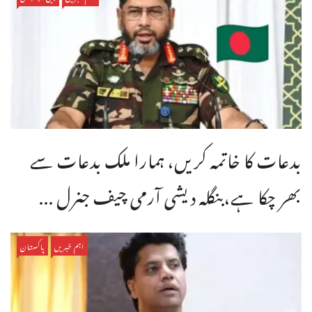
بدعات کا خاتمہ کریں، ہمارا ملک بدعات سے
بھر چکا ہے،بنگله دیشی آرمی چیف جنرل ...
اہم خبریں
پاکستان