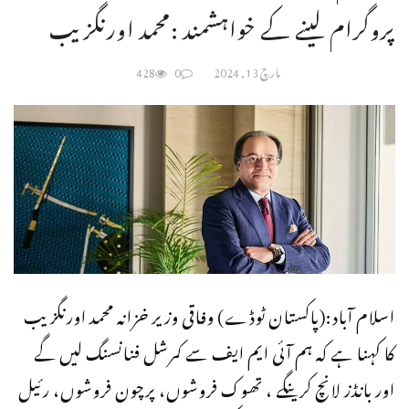
پروگرام لینے کے خواہشمند :محمد اورنگزیب
مارچ 13, 2024
0
428
اسلام آباد:(پاکستان ٹوڈے) وفاقی وزیر خزانہ محمد اورنگزیب
کا کہنا ہے کہ ہم آئی ایم ایف سے کمرشل فنانسنگ لیں گے
اور بانڈز لانچ کرینگے ، تھوک فروشوں، پرچون فروشوں، رئیل