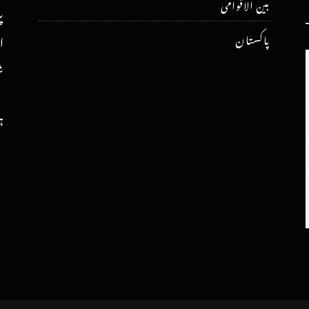
بین الاقوامی
پ
پاکستان
ا
ش
ہ