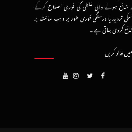
ر شائع ہونے والی غلطی کی فوری اصلاح کرکے
سکی تردید یا درستگی فوری طور پر ویب سائٹ پر
ائع کردی جاتی ہے۔
میں فالو کریں