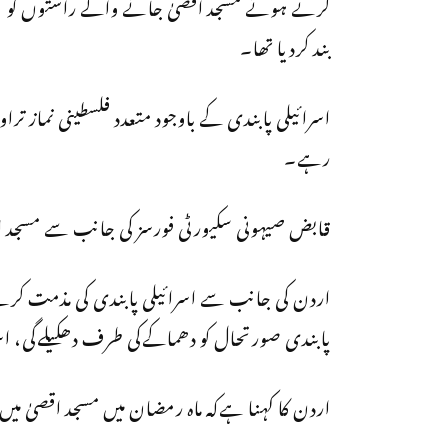
کرتے ہوئے مسجد اقصیٰ جانے والے راستوں کو
بند کردیا تھا۔
اسرائیلی پابندی کے باوجود متعدد فلسطینی نماز ت
رہے۔
قابض صیہونی سکیورٹی فورسز کی جانب سے مسجد ا
اردن کی جانب سے اسرائیلی پابندی کی مذمت کرتے 
پابندی صورتحال کو دھماکےکی طرف دھکیلےگی، اسرا
اردن کا کہنا ہےکہ ماہ رمضان میں مسجد اقصیٰ میں