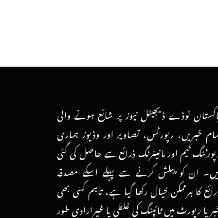
اکستان ٹوڈے ڈیجیٹل نیوز پر شائع ہونے والی
مام خبریں، رپورٹس، تصاویر اور وڈیوز ہماری
پورٹنگ ٹیم اور مانیٹرنگ ذرائع سے حاصل کی گئی
یں۔ ان کو پبلش کرنے سے پہلے اسکے مصدقہ
رائع کا ہرممکن خیال رکھا گیا ہے، تاہم کسی بھی
بر یا رپورٹ میں ٹائپنگ کی غلطی یا غیرارادی طور