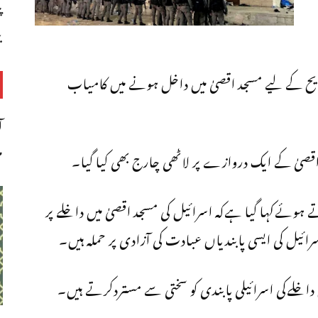
پ
ب
راویح کے لیے مسجد اقصیٰ میں داخل ہونے میں کامیاب
ا
م
قصیٰ کے ایک دروازے پر لاٹھی چارج بھی کیا گیا۔
ہوئےکہا گیا ہےکہ اسرائیل کی مسجد اقصیٰ میں داخلے پر
ئیل کی ایسی پابندیاں عبادت کی آزادی پر حملہ ہیں۔
 داخلےکی اسرائیلی پابندی کو سختی سے مستردکرتے ہیں۔