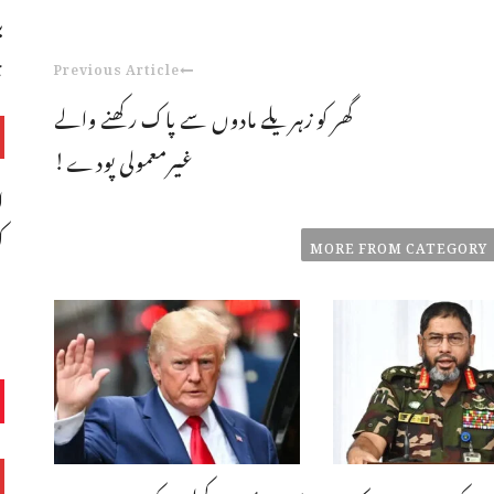
ب
چ
Previous Article
گھر کو زہریلے مادوں سے پاک رکھنے والے
غیرمعمولی پودے!
ا
ک
MORE FROM CATEGORY