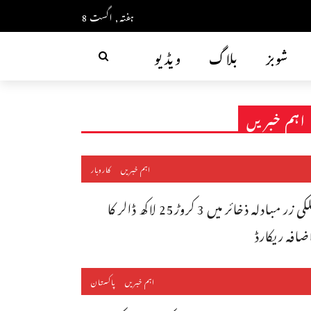
ہفتہ, اگست 8
شوبز
بلاگ
ویڈیو
اہم خبریں
اہم خبریں
کاروبار
ملکی زر مبادلہ ذخائر میں 3 کروڑ25 لاکھ ڈالر کا
ضافہ ریکارڈ
اہم خبریں
پاکستان