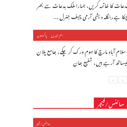
دعات کا خاتمہ کریں، ہمارا ملک بدعات سے بھر
کا ہے،بنگله دیشی آرمی چیف جنرل ...
اہم خبریں
پاکستان
سلام آباد مارچ کا ہوم ورک کر چکے، جامع پلان
یساتھ آرہے ہیں، شفیع جان
سائنس/فیچر
سائنس/فیچر