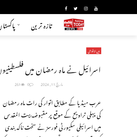
تازہ ترین
پاکستا
بین الاقوامی
اسرائیل نے ماہ رمضان میں فلسطینیوں
مارچ 11, 2024
0
261
عرب میڈیا کے مطابق اتوار کی رات ماہ رمضان
کی پہلی تراویح کے موقع پر مقبوضہ بیت المقدس
میں اسرائیلی سکیورٹی فورسز نے سخت ناکہ بندی