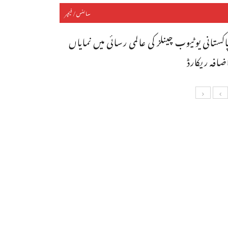
سائنس/فیچر
اکستانی یوٹیوب چینلز کی عالمی رسائی میں نمایاں
ضافہ ریکارڈ