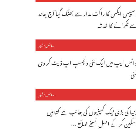
سپیس ایکس کا راکٹ مدار سے بھٹک گیا آج چاند
ے ٹکرانے کا خدشہ
سائنس/فیچر
اٹس ایپ میں ایک نئی دلچسپ اپ ڈیٹ کر دی
ئی
سائنس/فیچر
نیا کی بڑی ٹیک کمپنیوں کی جانب سے کتابیں
سکین کر کے اصل نسخے ضائع ...