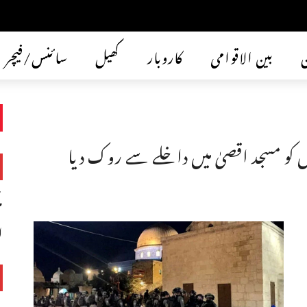
ن
بین الاقوامی
کاروبار
کھیل
سائنس/فیچر
 کو مسجد اقصیٰ میں داخلے سے روک دیا
ا