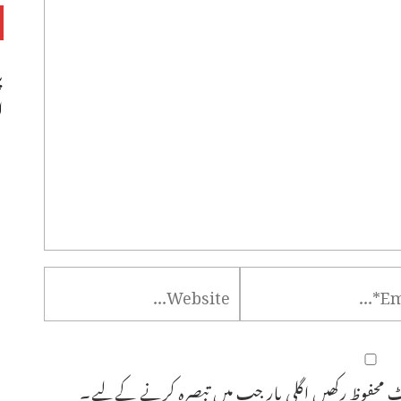
پ
ا
 محفوظ رکھیں اگلی بار جب میں تبصرہ کرنے کےلیے۔