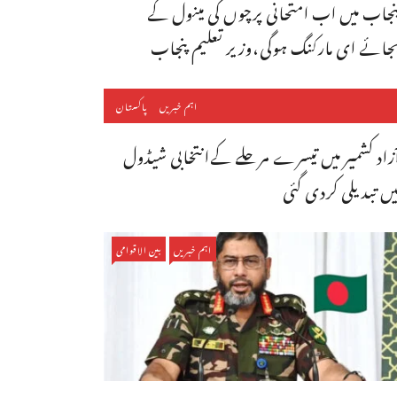
نجاب میں اب امتحانی پرچوں کی مینول کے
جائے ای مارکنگ ہوگی،وزیر تعلیم پنجاب
اہم خبریں
پاکستان
ٓزاد کشمیر میں تیسرے مرحلے کےانتخابی شیڈول
یں تبدیلی کردی گئی
اہم خبریں
بین الاقوامی