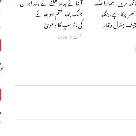
تمہ کریں، ہمارا ملک
آبنائے ہرمز کھلنے کے بعد ایران
ا
ر چکا ہے،بنگله
جنگ جلد ختم ہو جائے
چیف جنرل وقار
گی،ٹرمپ کا دعویٰ
س
اگست 7, 2026
و
گ
د
ا