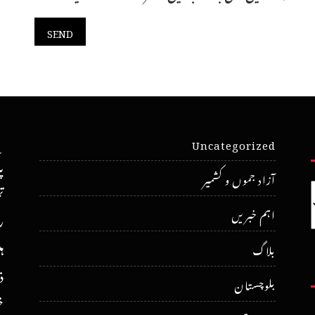
Uncategorized
پ
آزاد جموں و کشمیر
ت
اہم خبریں
ر
ہ
بلاگ
ذ
بلوچستان
خ