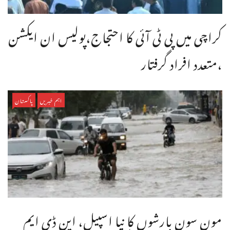
کراچی میں پی ٹی آئی کا احتجاج،پولیس ان ایکشن
،متعدد افراد گرفتار
اہم خبریں
پاکستان
مون سون بارشوں کا نیا اسپیل، این ڈی ایم