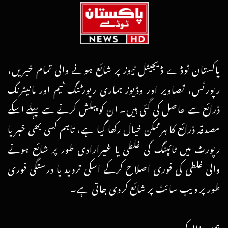
پاکستان ٹوڈے ڈیجیٹل نیوز پر شائع ہونے والی تمام خبریں،
رپورٹس، تصاویر اور وڈیوز ہماری رپورٹنگ ٹیم اور مانیٹرنگ
ذرائع سے حاصل کی گئی ہیں۔ ان کو پبلش کرنے سے پہلے اسکے
مصدقہ ذرائع کا ہرممکن خیال رکھا گیا ہے، تاہم کسی بھی خبر یا
رپورٹ میں ٹائپنگ کی غلطی یا غیرارادی طور پر شائع ہونے
والی غلطی کی فوری اصلاح کرکے اسکی تردید یا درستگی فوری
طور پر ویب سائٹ پر شائع کردی جاتی ہے۔
ہمیں فالو کریں