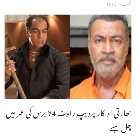
اگست 5, 2026
بھارتی اداکار پردیپ راوت 74 برس کی عمر میں
چل بسے