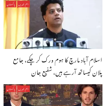
اہم خبریں
پاکستان
اسلام آباد مارچ کا ہوم ورک کر چکے، جامع
پلان کیساتھ آرہے ہیں، شفیع جان
اہم خبریں
پاکستان