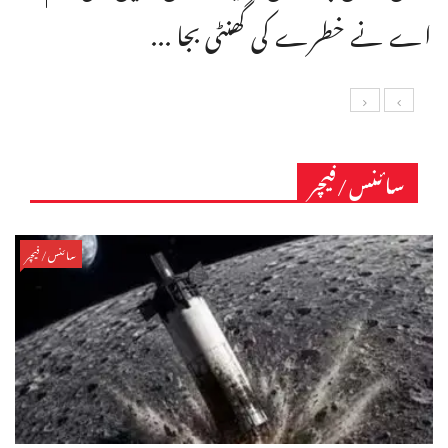
اے نے خطرے کی گھنٹی بجا ...
سائنس/فیچر
سائنس/فیچر