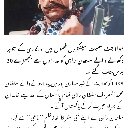
مولا جٹ سمیت سینکڑوں فلموں میں اداکاری کے جوہر
دکھانے والے سلطان راہی کو مداحوں سے بچھڑے 30
برس بیت گئے ۔
1938کوبھارت کےشہرسہارن پور میں پیداہونےوالے سلطان
محمد المعروف سلطان راہی قیام پاکستان کے بعداپنے خاندان
کے ہمراہ ہجرت کرکے پاکستان آگئے۔
سلطان راہی نے اپنے فنی سفر کا آغاز فلم ’’باغی‘‘ سے کیا۔
70 کی دہائی میں بشیرا اور مولا جٹ جیسی فلموں کی کامیابی نے