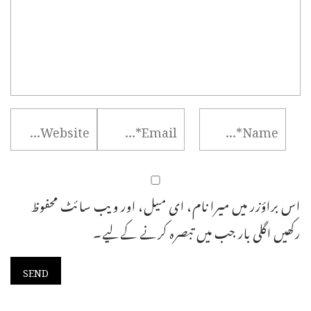
اس براؤزر میں میرا نام، ای میل، اور ویب سائٹ محفوظ
رکھیں اگلی بار جب میں تبصرہ کرنے کےلیے۔