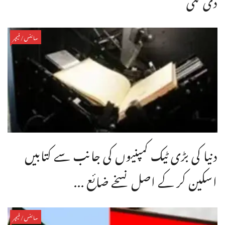
سائنس/فیچر
دنیا کی بڑی ٹیک کمپنیوں کی جانب سے کتابیں
اسکین کر کے اصل نسخے ضائع ...
سائنس/فیچر