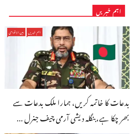
اہم خبریں
اہم خبریں
بین الاقوامی
بدعات کا خاتمہ کریں، ہمارا ملک بدعات سے
بھر چکا ہے،بنگله دیشی آرمی چیف جنرل ...