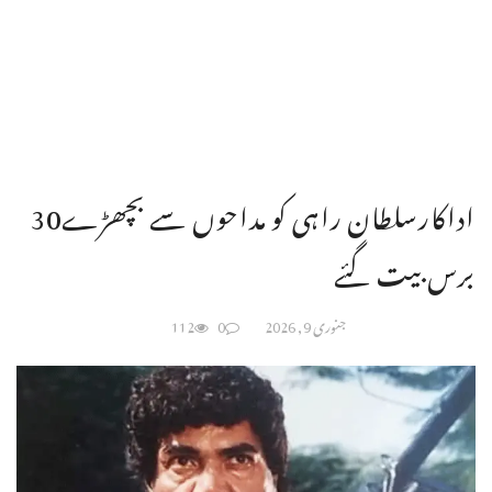
اداکارسلطان راہی کو مداحوں سے بچھڑے30
برس بیت گئے
جنوری 9, 2026
0
112