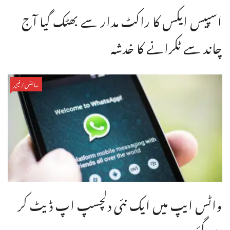
اسپیس ایکس کا راکٹ مدار سے بھٹک گیا آج
چاند سے ٹکرانے کا خدشہ
سائنس/فیچر
واٹس ایپ میں ایک نئی دلچسپ اپ ڈیٹ کر
دی گئی