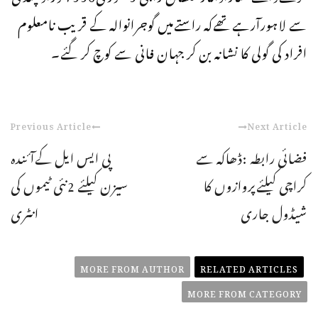
سے لاہورآرہےتھےکہ راستےمیں گوجرانوالہ کے قریب نامعلوم
افراد کی گولی کا نشانہ بن کر جہان فانی سے کوچ کر گئے۔
Previous Article
Next Article
فضائی رابطہ :ڈھاکہ سے
پی ایس ایل کےآئندہ
کراچی کیلئےپروازوں کا
سیزن کیلئے 2نئی ٹیموں کی
شیڈول جاری
انٹری
MORE FROM AUTHOR
RELATED ARTICLES
MORE FROM CATEGORY