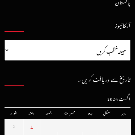
پاکستان
آرکائیوز
تاریخ سے دریافت کریں۔
اگست 2026
پیر
منگل
بدھ
جمعرات
جمعہ
ہفتہ
اتوار
2
1