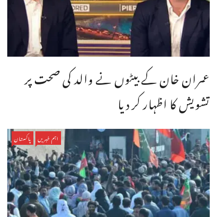
عمران خان کے بیٹوں نے والد کی صحت پر
تشویش کا اظہار کر دیا
اہم خبریں
پاکستان