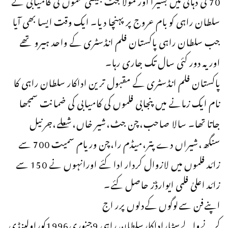
سلطان راہی کو بام عروج پر پہنچا دیا۔ ایک وقت ایسا بھی آیا
جب سلطان راہی پاکستان فلم انڈسٹری کے واحد ہیرو تھے
اور یہ دور کئی سال تک جاری رہا۔
پاکستان فلم انڈسٹری کے مقبول ترین اداکار سلطان راہی کا
نام ایک زمانے میں پنجابی فلموں کی کامیابی کی ضمانت سمجھا
جاتا تھا۔ سالا صاحب،چن جٹ،شیر خاں،شعلے،جرنیل
سنگھ،شیراں دے پتر،میڈم را،چن وریام سمیت 700 سے
زائد فلموں میں لازوال کردار ادا کئے اورانہوں نے 150 سے
زائد اعلیٰ فلمی ایوارڈز حاصل کئے۔
اپنےفن سےلوگوں کےدلوں پرر اج
کرنےوالےسٹاراداکارسلطان راہی 9جنوری1996کوراولپنڈی