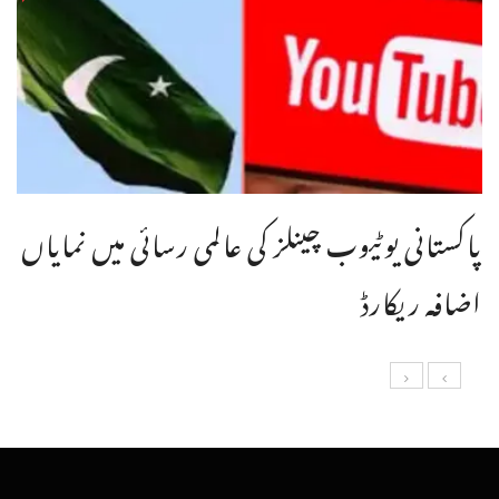
پاکستانی یوٹیوب چینلز کی عالمی رسائی میں نمایاں
اضافہ ریکارڈ