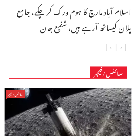
اسلام آباد مارچ کا ہوم ورک کر چکے، جامع
پلان کیساتھ آرہے ہیں، شفیع جان
سائنس/فیچر
سائنس/فیچر