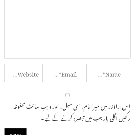
اس براؤزر میں میرا نام، ای میل، اور ویب سائٹ محفوظ
رکھیں اگلی بار جب میں تبصرہ کرنے کےلیے۔