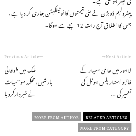
پیٹرولیم ڈویژن نے نئی قیمتوں کا نوٹیفکیشن جاری کر دیا ہے،
جس کا اطلاق آج رات 12 بجے سے ہوگا۔
Previous Article
Next Article
لاہور میں عالمی معیار کے
ملک میں طوفانی
فائیو اسٹار پلس ہوٹل کی
بارشیں،محکمہ موسمیات
تعمیر کی ...
نےخبردارکردیا
MORE FROM AUTHOR
RELATED ARTICLES
MORE FROM CATEGORY