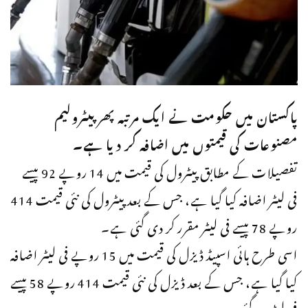
پاکستان میں حکومت نے ایک مرتبہ پھر پیٹرولیم
مصنوعات کی قیمتوں میں اضافہ کر دیا ہے۔
تفصیلات کے مطابق پیٹرول کی قیمت میں 14 روپے 92 پیسے
فی لیٹر اضافہ کیا گیا ہے، جس کے بعد پیٹرول کی نئی قیمت 414
روپے 78 پیسے فی لیٹر مقرر کر دی گئی ہے۔
اسی طرح ہائی اسپیڈ ڈیزل کی قیمت میں 15 روپے فی لیٹر اضافہ
کیا گیا ہے، جس کے بعد ڈیزل کی نئی قیمت 414 روپے 58 پیسے
فی لیٹر ہو گئی ہے۔