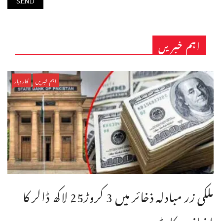
اہم خبریں
اہم خبریں
کاروبار
ملکی زر مبادلہ ذخائر میں 3 کروڑ25 لاکھ ڈالر کا
اضافہ ریکارڈ