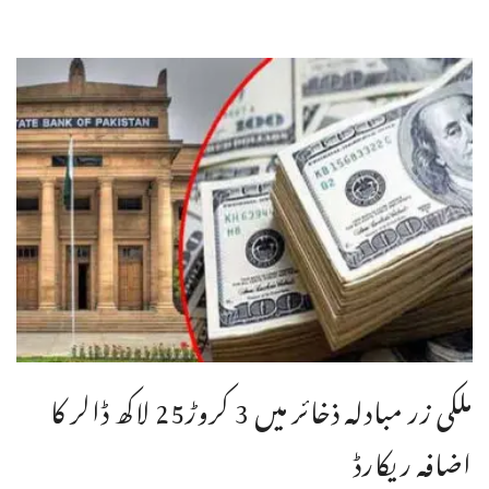
ملکی زر مبادلہ ذخائر میں 3 کروڑ25 لاکھ ڈالر کا
اضافہ ریکارڈ