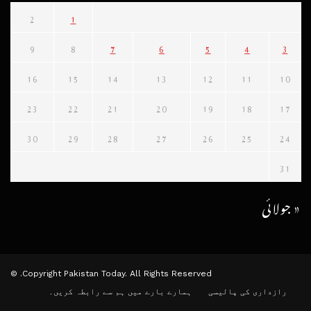
2
1
9
8
7
6
5
4
3
16
15
14
13
12
11
10
23
22
21
20
19
18
17
30
29
28
27
26
25
24
31
« جولائی
Copyright Pakistan Today. All Rights Reserved. ©
رازداری کی پالیسی
ہمارے بارے میں
ہم سے رابطہ کریں۔