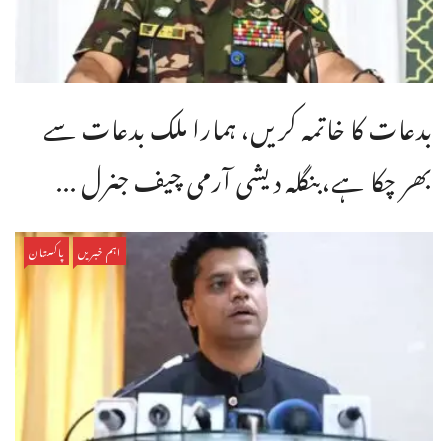
بدعات کا خاتمہ کریں، ہمارا ملک بدعات سے
بھر چکا ہے،بنگله دیشی آرمی چیف جنرل ...
اہم خبریں
پاکستان