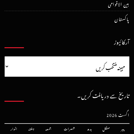
بین الاقوامی
پاکستان
آرکائیوز
تاریخ سے دریافت کریں۔
اگست 2026
پیر
منگل
بدھ
جمعرات
جمعہ
ہفتہ
اتوار