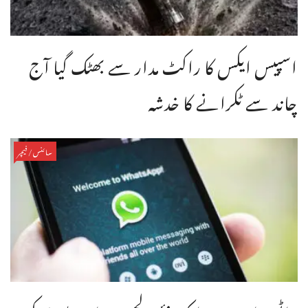
اسپیس ایکس کا راکٹ مدار سے بھٹک گیا آج
چاند سے ٹکرانے کا خدشہ
سائنس/فیچر