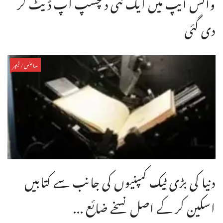
واٹس ایپ میں ایک نئی دلچسپ اپ ڈیٹ کر
دی گئی
سائنس/فیچر
دنیا کی بڑی ٹیک کمپنیوں کی جانب سے کتابیں
اسکین کر کے اصل نسخے ضائع ...