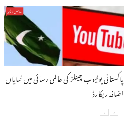
سائنس/فیچر
پاکستانی یوٹیوب چینلز کی عالمی رسائی میں نمایاں
اضافہ ریکارڈ