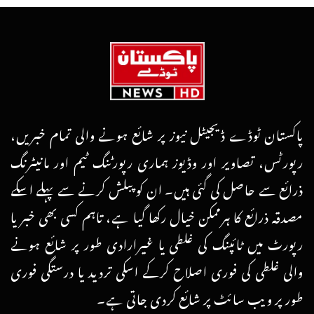
پاکستان ٹوڈے ڈیجیٹل نیوز پر شائع ہونے والی تمام خبریں،
رپورٹس، تصاویر اور وڈیوز ہماری رپورٹنگ ٹیم اور مانیٹرنگ
ذرائع سے حاصل کی گئی ہیں۔ ان کو پبلش کرنے سے پہلے اسکے
مصدقہ ذرائع کا ہرممکن خیال رکھا گیا ہے، تاہم کسی بھی خبر یا
رپورٹ میں ٹائپنگ کی غلطی یا غیرارادی طور پر شائع ہونے
والی غلطی کی فوری اصلاح کرکے اسکی تردید یا درستگی فوری
طور پر ویب سائٹ پر شائع کردی جاتی ہے۔