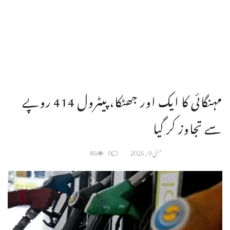
مہنگائی کا ایک اور جھٹکا، پیٹرول 414 روپے
سے تجاوز کر گیا
مئی 9, 2026
0
86