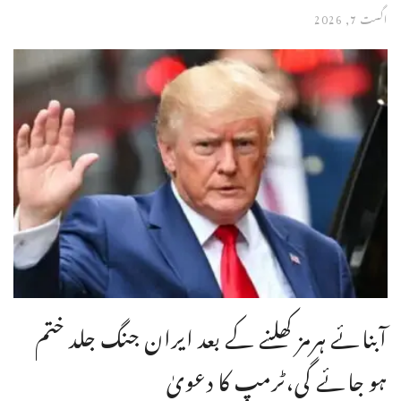
اگست 7, 2026
آبنائے ہرمز کھلنے کے بعد ایران جنگ جلد ختم
ہو جائے گی،ٹرمپ کا دعویٰ