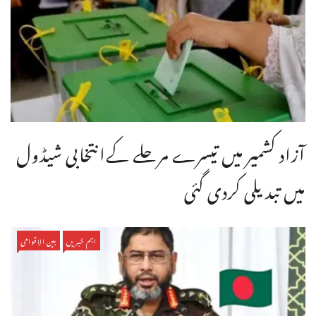
آزاد کشمیر میں تیسرے مرحلے کےانتخابی شیڈول
میں تبدیلی کردی گئی
اہم خبریں
بین الاقوامی