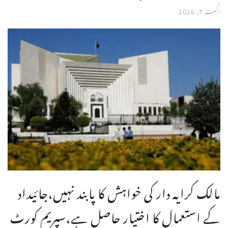
اگست 7, 2026
مالک کرایہ دار کی خواہش کا پابند نہیں،جائیداد
کے استعمال کا اختیار حاصل ہے،سپریم کورٹ