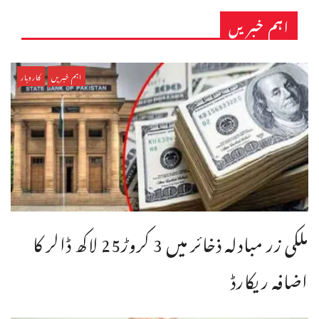
اہم خبریں
اہم خبریں
کاروبار
ملکی زر مبادلہ ذخائر میں 3 کروڑ25 لاکھ ڈالر کا
اضافہ ریکارڈ