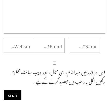
اس براؤزر میں میرا نام، ای میل، اور ویب سائٹ محفوظ
رکھیں اگلی بار جب میں تبصرہ کرنے کےلیے۔