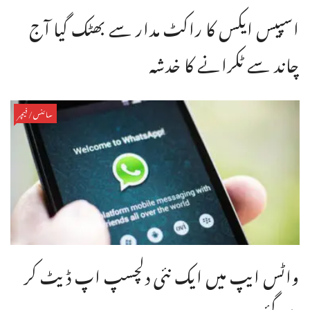
اسپیس ایکس کا راکٹ مدار سے بھٹک گیا آج
چاند سے ٹکرانے کا خدشہ
سائنس/فیچر
واٹس ایپ میں ایک نئی دلچسپ اپ ڈیٹ کر
دی گئی