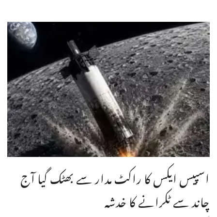
اسپیس ایکس کا راکٹ مدار سے بھٹک گیا آج
چاند سے ٹکرانے کا خدشہ