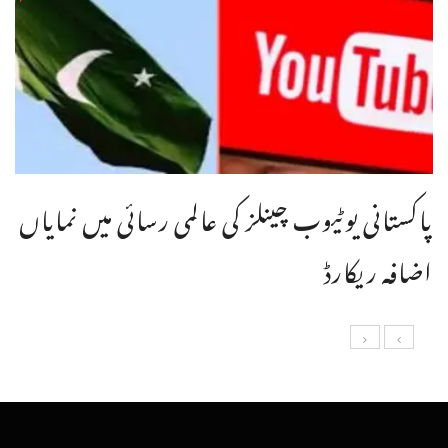
پاکستانی یوٹیوب چینلز کی عالمی رسائی میں نمایاں
اضافہ ریکارڈ