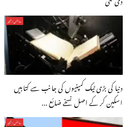
سائنس/فیچر
دنیا کی بڑی ٹیک کمپنیوں کی جانب سے کتابیں
اسکین کر کے اصل نسخے ضائع ...
سائنس/فیچر