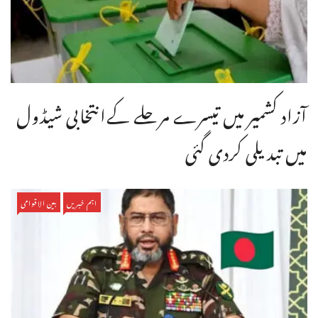
آزاد کشمیر میں تیسرے مرحلے کےانتخابی شیڈول
میں تبدیلی کردی گئی
اہم خبریں
بین الاقوامی