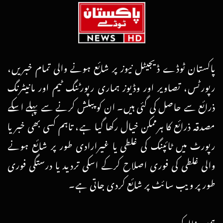
پاکستان ٹوڈے ڈیجیٹل نیوز پر شائع ہونے والی تمام خبریں،
رپورٹس، تصاویر اور وڈیوز ہماری رپورٹنگ ٹیم اور مانیٹرنگ
ذرائع سے حاصل کی گئی ہیں۔ ان کو پبلش کرنے سے پہلے اسکے
مصدقہ ذرائع کا ہرممکن خیال رکھا گیا ہے، تاہم کسی بھی خبر یا
رپورٹ میں ٹائپنگ کی غلطی یا غیرارادی طور پر شائع ہونے
والی غلطی کی فوری اصلاح کرکے اسکی تردید یا درستگی فوری
طور پر ویب سائٹ پر شائع کردی جاتی ہے۔
ہمیں فالو کریں