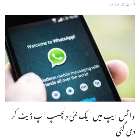
اگست 5, 2026
واٹس ایپ میں ایک نئی دلچسپ اپ ڈیٹ کر
دی گئی