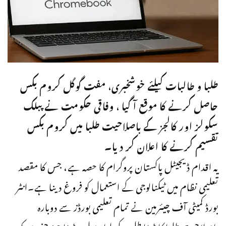
طلبا و طالبات کیلئے خوشخبری، مفت گوگل کروم بکس
حاصل کرنے کا موقع آ گیا ، وفاقی حکومت نے پبلک
سکولز اور کالجز کے باصلاحیت طلبا میں کروم بکس
تقسیم کرنے کا اعلان کر دیا۔
یہ اقدام ڈیجیٹل پاکستان پروگرام کا حصہ ہے، جس کا مقصد
تعلیمی نظام میں ٹیکنالوجی کے استعمال کو فروغ دینا ہے۔انٹر
بورڈ کمیٹی آف چیئرمین نے تمام تعلیمی بورڈز سے دوبارہ
باصلاحیت طلبا کا ڈیٹا طلب کر لیا، پہلے یہ ڈیٹا 19 جنوری کو