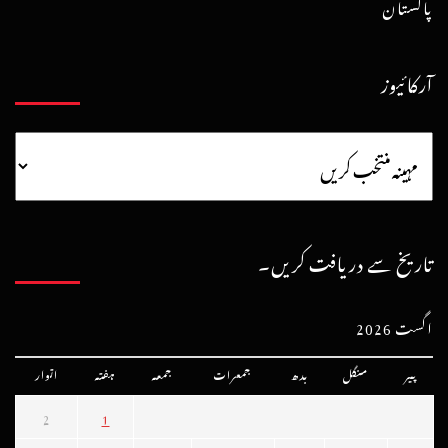
پاکستان
آرکائیوز
تاریخ سے دریافت کریں۔
اگست 2026
پیر
منگل
بدھ
جمعرات
جمعہ
ہفتہ
اتوار
2
1