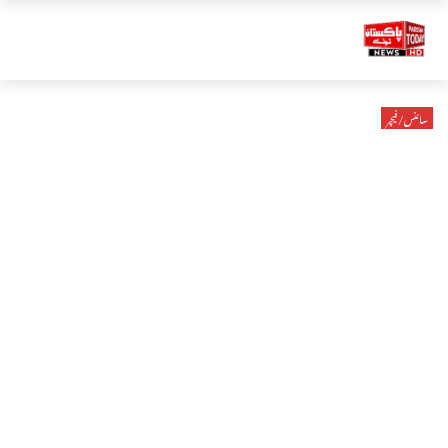
سائنس/فیچر