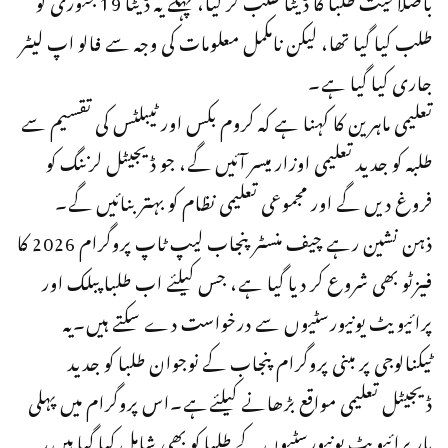
طلب کیا گیا تھا، لیکن نامکمل معلومات کی وجہ سے فالو اپ لیٹر
جاری کیا گیا ہے۔
تعلیمی ماہرین کا کہنا ہے کہ کروم بکس اور ٹیبلٹس کی تقسیم سے
طلبہ کو جدید تعلیمی اوزار میسر آئیں گے، جو ڈیجیٹل لرننگ کو
فروغ دیں گے اور مجموعی تعلیمی نظام کو بہتر بنائیں گے۔
ذہن نشین رہے چیف منسٹر پنجاب لیپ ٹاپ پروگرام 2026 کا
فیزٹو بھی شروع کر دیا گیا ہے، جس کیلئے اب طلبا پبلک اور
پرائیویٹ یونیورسٹیوں سے درخواست دے سکتے ہیں۔یہ
ٹیکنالوجی پر مبنی پروگرام پنجاب کے نوجوان طلبا کو جدید
ڈیجیٹل تعلیمی مواقع بڑھانے کیلئےہے۔اس پروگرام میں پہلی
بار پرائیویٹ یونیورسٹیوں کے طلبا کو بھی شامل کیا گیا ہیں،