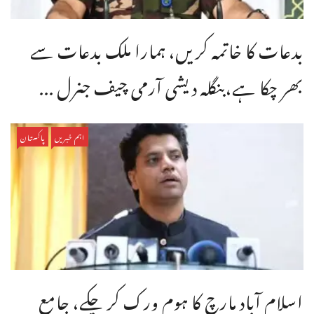
بدعات کا خاتمہ کریں، ہمارا ملک بدعات سے
بھر چکا ہے،بنگله دیشی آرمی چیف جنرل ...
اہم خبریں
پاکستان
اسلام آباد مارچ کا ہوم ورک کر چکے، جامع