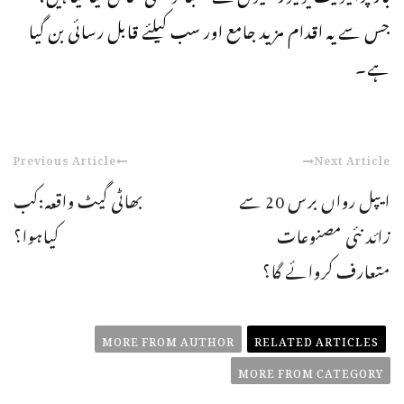
جس سے یہ اقدام مزید جامع اور سب کیلئے قابل رسائی بن گیا
ہے۔
Previous Article
Next Article
ایپل رواں برس 20 سے
بھاٹی گیٹ واقعہ:کب
زائد نئی مصنوعات
کیاہوا؟
متعارف کروائے گا؟
MORE FROM AUTHOR
RELATED ARTICLES
MORE FROM CATEGORY