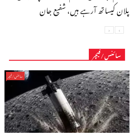
پلان کیساتھ آرہے ہیں، شفیع جان
سائنس/فیچر
سائنس/فیچر