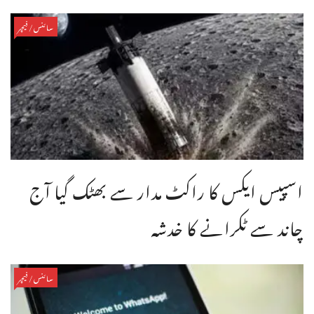
سائنس/فیچر
اسپیس ایکس کا راکٹ مدار سے بھٹک گیا آج
چاند سے ٹکرانے کا خدشہ
سائنس/فیچر