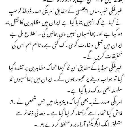
غیرملکی خبررساں ایجنسی کےمطابق امریکی صدر ڈونلڈ ٹرمپ
نے کہا ہے کہ انہیں بتایا گیا ہے ایران میں مظاہرین کا قتل بند
ہو گیا ہے اور پھانسیاں نہیں دی جائیں گی۔ اطلاع ملی ہے
ایران میں قتل و غارت گری رک گئی ہے، تاہم ہم اس کی
تحقیقات کریں گے۔
غیرملکی میڈیاکےمطابق ان کا کہنا تھا کہ مظاہرین پر تشدد کیا
گیا تو جواب دینے پر مجبور ہوں گے۔ ایران میں پھانسیوں کا
سلسلہ بھی روک دیا گیا ہے۔
امریکی صدر نے یہ بھی کہا کہ وینزویلا میں جس شخص نے راز
فاش کیا تھا، اسے گرفتار کر لیا گیا ہے۔ معدنی ذخائر سے
متعلق ایک ایگزیکٹو آرڈر پر دستخط کر دیے ہیں۔