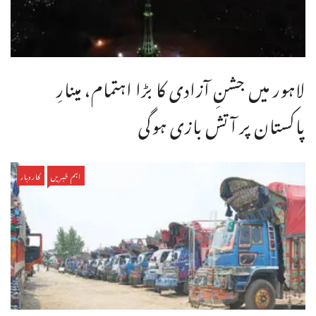
لاہور میں جشنِ آزادی کا بڑا اہتمام، مینارِ
پاکستان پر آتش بازی ہوگی
اہم خبریں
کاروبار