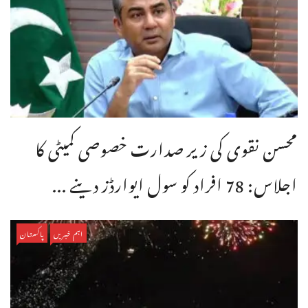
محسن نقوی کی زیر صدارت خصوصی کمیٹی کا
اجلاس: 78 افراد کو سول ایوارڈز دینے ...
اہم خبریں
پاکستان