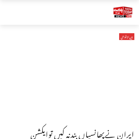
بین الاقوامی
ایران نےپھانسیاں بندنہ کیں توایکشن