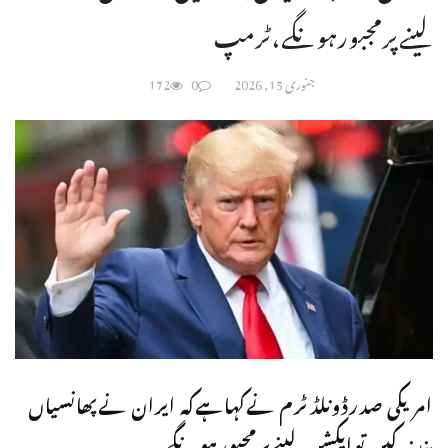
لینےپرمجبورہونگے،ٹرمپ
جنوری 15, 2026
0
172
امریکی صدرڈونلڈٹرم نےکہاہےکہ ایران نےپھانسیاں
بندنہ کیں توایکشن لینےپرمجبورہونگے۔