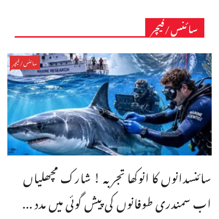
سائنس/فیچر
سائنس/فیچر
سائنسدانوں کا انوکھا تجربہ ! شارک مچھلیاں
اب سمندری طوفانوں کی پیش گوئی میں مدد ...