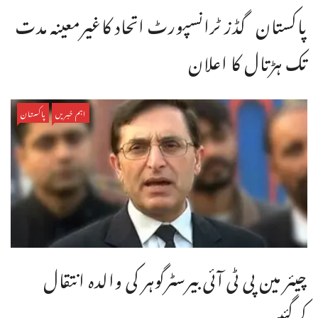
پاکستان گڈز ٹرانسپورٹ اتحاد کاغیرمعینہ مدت
تک ہڑتال کا اعلان
اہم خبریں
پاکستان
چیئر مین پی ٹی آئی بیرسٹرگوہر کی والدہ انتقال
کرگئیں