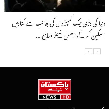
دنیا کی بڑی ٹیک کمپنیوں کی جانب سے کتابیں
اسکین کر کے اصل نسخے ضائع ...