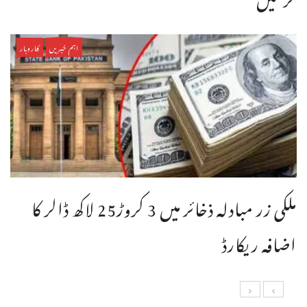
اہم خبریں
کاروبار
ملکی زر مبادلہ ذخائر میں 3 کروڑ25 لاکھ ڈالر کا
اضافہ ریکارڈ