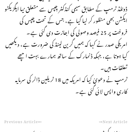
ڈونلڈ ٹرمپ کے مطابق سیمی کنڈکٹر چِپس سے متعلق نیا ایگزیکٹو
ایکشن بھی منظور کر لیا گیا ہے، جس کے تحت چپس کی
فروخت پر 25 فیصد وصولی کی اجازت دی گئی ہے۔
امریکی صدر نے کہا کہ ہمیں گرین لینڈ کی ضرورت ہے، دیکھیں
کیا ہوتا ہے، جبکہ ڈنمارک کے ساتھ ہمارے بہت اچھے
تعلقات ہیں۔
ٹرمپ نے دعویٰ کیا کہ امریکہ میں 18 ٹریلین ڈالر کی سرمایہ
کاری واپس لائی گئی ہے۔
Previous Article
Next Article