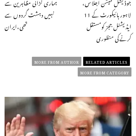
جوڈیشل کمیشن اجلاس،
ہماری لڑائی مظاہرین سے
لاہور ہائیکورٹ کے 11
نہیں دہشت گردوں سے
ایڈیشنل ججز کومستقل
تھی،ایران
کرنےکی منظوری
MORE FROM AUTHOR
RELATED ARTICLES
MORE FROM CATEGORY