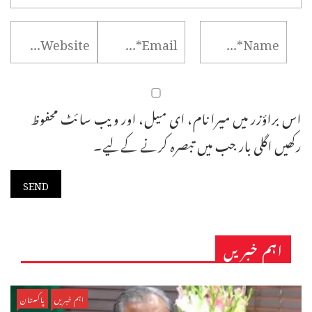
اس براؤزر میں میرا نام، ای میل، اور ویب سائٹ محفوظ
رکھیں اگلی بار جب میں تبصرہ کرنے کےلیے۔
اہم خبریں
اہم خبریں
پاکستان