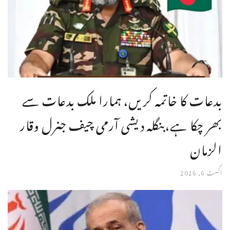
بدعات کا خاتمہ کریں، ہمارا ملک بدعات سے
بھر چکا ہے،بنگله دیشی آرمی چیف جنرل وقار
الزمان
اگست 6, 2026