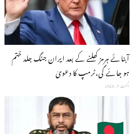
آبنائے ہرمز کھلنے کے بعد ایران جنگ جلد ختم
ہو جائے گی،ٹرمپ کا دعویٰ
اگست 7, 2026