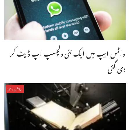
واٹس ایپ میں ایک نئی دلچسپ اپ ڈیٹ کر
دی گئی
سائنس/فیچر