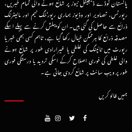
پاکستان ٹوڈے ڈیجیٹل نیوز پر شائع ہونے والی تمام خبریں،
رپورٹس، تصاویر اور وڈیوز ہماری رپورٹنگ ٹیم اور مانیٹرنگ
ذرائع سے حاصل کی گئی ہیں۔ ان کو پبلش کرنے سے پہلے اسکے
مصدقہ ذرائع کا ہرممکن خیال رکھا گیا ہے، تاہم کسی بھی خبر یا
رپورٹ میں ٹائپنگ کی غلطی یا غیرارادی طور پر شائع ہونے
والی غلطی کی فوری اصلاح کرکے اسکی تردید یا درستگی فوری
طور پر ویب سائٹ پر شائع کردی جاتی ہے۔
ہمیں فالو کریں