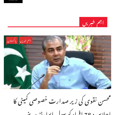
اہم خبریں
اہم خبریں
پاکستان
محسن نقوی کی زیر صدارت خصوصی کمیٹی کا
اجلاس: 78 افراد کو سول ایوارڈز دینے ...