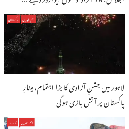
اہم خبریں
پاکستان
لاہور میں جشنِ آزادی کا بڑا اہتمام، مینارِ
پاکستان پر آتش بازی ہوگی
اہم خبریں
کاروبار