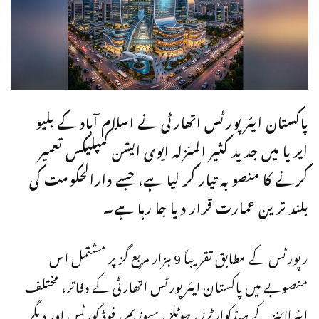
پاکستان ایئرپورٹس اتھارٹی
نے
اسلام آباد
کے بلیو
ایریا میں جدید کثیر المنزلہ ایوی ایشن کمپلیکس تعمیر
کرنے کا منصوبہ تیار کر لیا ہے، جسے دارالحکومت کی
بلند ترین عمارت قرار دیا جا رہا ہے۔
رپورٹس کے مطابق تقریباً 9 ہزار مربع گز پر مشتمل اس
منصوبے میں پاکستان ایئرپورٹس اتھارٹی کے دفاتر، مختلف
ایئرلائنز کے ہیڈکوارٹرز، ہوٹلز، میوزیم، فوڈ کورٹس اور دیگر