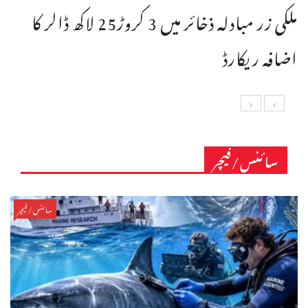
ملکی زر مبادلہ ذخائر میں 3 کروڑ25 لاکھ ڈالر کا
اضافہ ریکارڈ
سائنس/فیچر
سائنس/فیچر