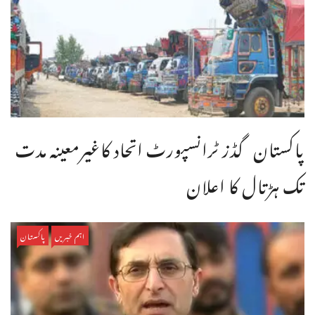
پاکستان گڈز ٹرانسپورٹ اتحاد کاغیرمعینہ مدت
تک ہڑتال کا اعلان
اہم خبریں
پاکستان