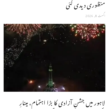
منظوری دیدی گئی
اگست 8, 2026
لاہور میں جشنِ آزادی کا بڑا اہتمام، مینارِ