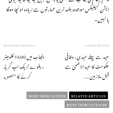
ایشن کمپلیکس موجودہ بلند ترین عمارتوں سے زیادہ اونچا ہوگا
یا نہیں۔
Previous Article
Next Article
عید سے پہلے عیدی، وفاقی
پنجاب میں 1600 کلومیٹر
حکومت کا عیدالاضحیٰ سے
ریلوے ٹریک اپ گریڈ
قبل ملازمین ...
کرنے کا منصوبہ
MORE FROM AUTHOR
RELATED ARTICLES
MORE FROM CATEGORY