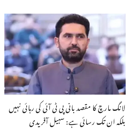
لانگ مارچ کا مقصد بانی پی ٹی آئی کی رہائی نہیں
بلکہ ان تک رسائی ہے: سہیل آفریدی