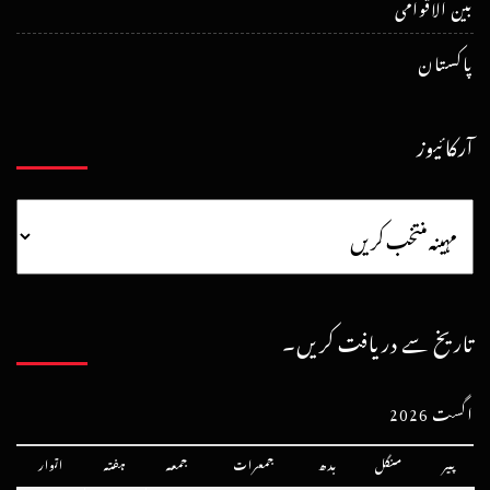
بین الاقوامی
پاکستان
آرکائیوز
تاریخ سے دریافت کریں۔
اگست 2026
پیر
منگل
بدھ
جمعرات
جمعہ
ہفتہ
اتوار