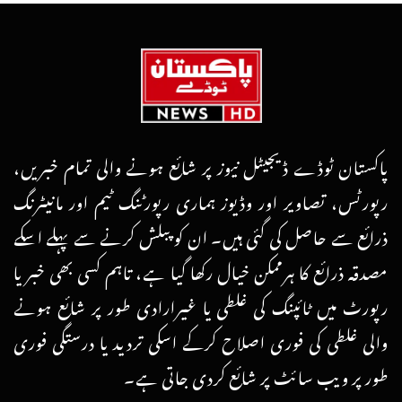
پاکستان ٹوڈے ڈیجیٹل نیوز پر شائع ہونے والی تمام خبریں،
رپورٹس، تصاویر اور وڈیوز ہماری رپورٹنگ ٹیم اور مانیٹرنگ
ذرائع سے حاصل کی گئی ہیں۔ ان کو پبلش کرنے سے پہلے اسکے
مصدقہ ذرائع کا ہرممکن خیال رکھا گیا ہے، تاہم کسی بھی خبر یا
رپورٹ میں ٹائپنگ کی غلطی یا غیرارادی طور پر شائع ہونے
والی غلطی کی فوری اصلاح کرکے اسکی تردید یا درستگی فوری
طور پر ویب سائٹ پر شائع کردی جاتی ہے۔