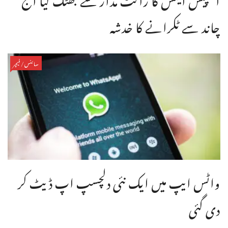
چاند سے ٹکرانے کا خدشہ
سائنس/فیچر
واٹس ایپ میں ایک نئی دلچسپ اپ ڈیٹ کر
دی گئی