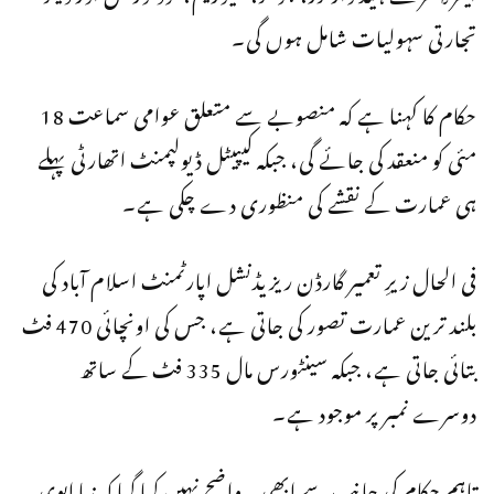
تجارتی سہولیات شامل ہوں گی۔
حکام کا کہنا ہے کہ منصوبے سے متعلق عوامی سماعت 18
مئی کو منعقد کی جائے گی، جبکہ
کیپیٹل ڈیولپمنٹ اتھارٹی
پہلے
ہی عمارت کے نقشے کی منظوری دے چکی ہے۔
فی الحال زیرِ تعمیر گارڈن ریزیڈنشل اپارٹمنٹ اسلام آباد کی
بلند ترین عمارت تصور کی جاتی ہے، جس کی اونچائی 470 فٹ
بتائی جاتی ہے، جبکہ
سینٹورس مال
335 فٹ کے ساتھ
دوسرے نمبر پر موجود ہے۔
تاہم حکام کی جانب سے ابھی یہ واضح نہیں کیا گیا کہ نیا ایوی