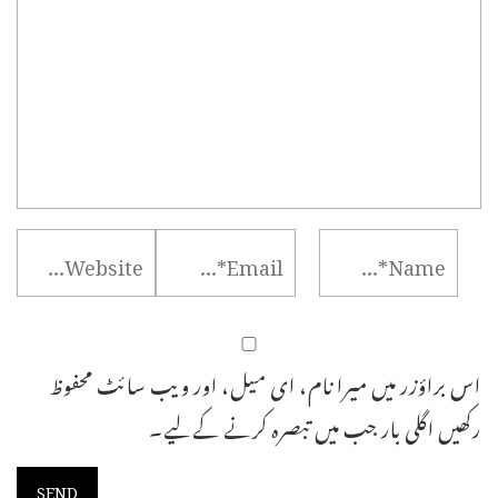
اس براؤزر میں میرا نام، ای میل، اور ویب سائٹ محفوظ
رکھیں اگلی بار جب میں تبصرہ کرنے کےلیے۔