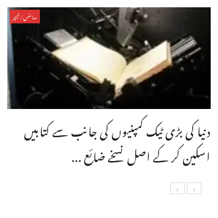
سائنس/فیچر
دنیا کی بڑی ٹیک کمپنیوں کی جانب سے کتابیں
اسکین کر کے اصل نسخے ضائع ...