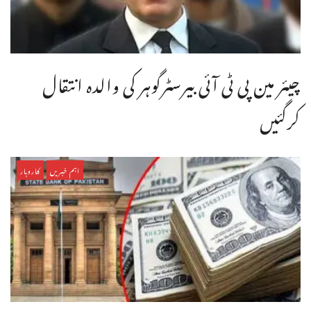
چیئر مین پی ٹی آئی بیرسٹرگوہر کی والدہ انتقال
کرگئیں
اہم خبریں
کاروبار