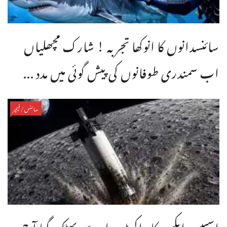
سائنسدانوں کا انوکھا تجربہ ! شارک مچھلیاں
اب سمندری طوفانوں کی پیش گوئی میں مدد ...
سائنس/فیچر
اسپیس ایکس کا راکٹ مدار سے بھٹک گیا آج