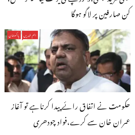
کن صارفین پر لاگو ہوگا
اہم خبریں
پاکستان
حکومت نے اتفاق رائے پیدا کرناہے تو آغاز
عمران خان سے کرے،فواد چودھری