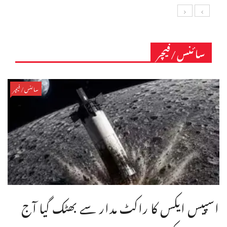
سائنس/فیچر
سائنس/فیچر
اسپیس ایکس کا راکٹ مدار سے بھٹک گیا آج