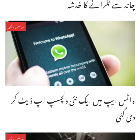
چاند سے ٹکرانے کا خدشہ
سائنس/فیچر
واٹس ایپ میں ایک نئی دلچسپ اپ ڈیٹ کر
دی گئی
سائنس/فیچر