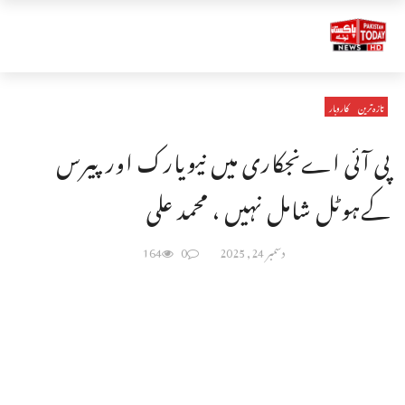
تازہ ترین
کاروبار
پی آئی اےنجکاری میں نیویارک اورپیرس
کےہوٹل شامل نہیں ، محمد علی
دسمبر 24, 2025
0
164