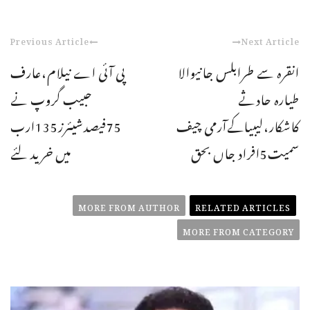
Previous Article
Next Article
انقرہ سے طرابلس جانیوالا
پی آئی اے نیلام،عارف
طیارہ حادثے
حبیب گروپ نے
کاشکار،لیبیاکےآرمی چیف
75فیصدشیئرز135ارب
سمیت5افراد جاں بحق
میں خرید لئے
MORE FROM AUTHOR
RELATED ARTICLES
MORE FROM CATEGORY