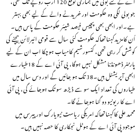
اےکےلئے بولی میں ہماری توقع 120 ارب روپے تک تھی،
جو بولی لگی وہ حکومت اور خریدنے والے کے لیے بھی بہتر
ہے۔اور ابھی بھی پچیس فیصد شیئر حکومت کے پاس ہیں۔
اُن کامزیدکہناتھاکہ حکومت کئی سال سے قومی ائیرلائن بیچنے کی
کوشش کر رہی تھی، کنسورشیم کامیاب ہوچکا اب ان کے لیے
پارٹنر ڈھونڈنا مشکل نہیں ہوگا، پی آئی اے کے 18طیارے
ابھی آپریشنل ہیں۔38 تک ہو جائیں گے اور دس سال میں
طیاروں کی تعداد ایک سو سے ڈیڑھ سو تک ہوجائے گی، پی آئی
اے کا ریونیو دو گنا ہوجائے گا۔
محمد علی کاکہناتھاکہ امریکی ریاست نیویارک اور پیرس میں
موجود پی آئی اے کے ہوٹل نجکاری کا حصہ نہیں ہیں۔