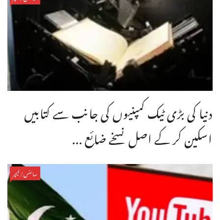
دنیا کی بڑی ٹیک کمپنیوں کی جانب سے کتابیں
اسکین کر کے اصل نسخے ضائع ...
سائنس/فیچر