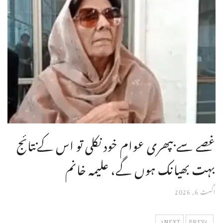
غصے سے بپھری عوام خود نکلی تو اس کےنتائج
بہت بھیانک ہوں گے، علیمہ خانم
اگست 6, 2026
NEXT
PREV