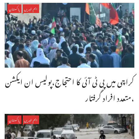
اہم خبریں
پاکستان
کراچی میں پی ٹی آئی کا احتجاج،پولیس ان ایکشن
،متعدد افراد گرفتار
اہم خبریں
پاکستان