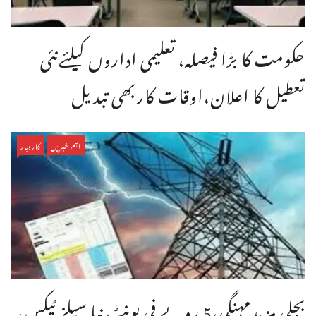
حکومت کا بڑا فیصلہ، تعلیمی اداروں کیلئےنئی
تعطیل کا اعلان،اوقات کاربھی تبدیل
اہم خبریں
کاروبار
بجلی مزیدمہنگی،5 روپے فی یونٹ نیا سیلز ٹیکس،