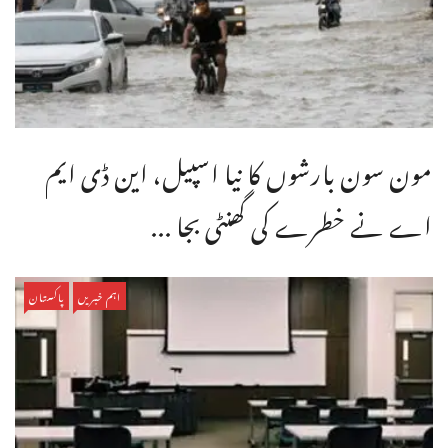
مون سون بارشوں کا نیا اسپیل، این ڈی ایم
اے نے خطرے کی گھنٹی بجا ...
اہم خبریں
پاکستان