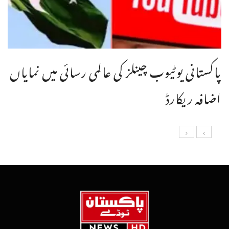
پاکستانی یوٹیوب چینلز کی عالمی رسائی میں نمایاں
اضافہ ریکارڈ