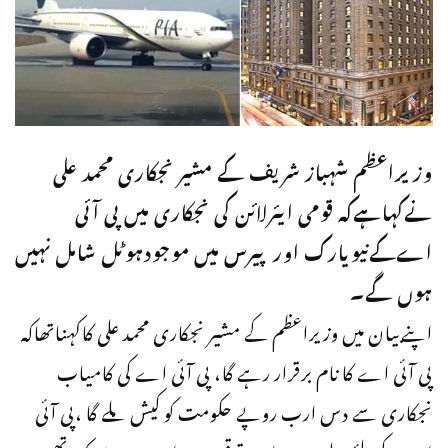
وزیراعظم شہباز شریف کے مشیر نجکاری محمد علی
نےکہاہےکہ قومی ایئرلائن کی نجکاری میں پی آئی
اےکےنیویارک اورپیرس میں موجودہوٹل شامل نہیں
ہوں گے۔
اپنےبیان میں وزیراعظم کے مشیر نجکاری محمد علی کاکہناتھاکہ
پی آئی اے کا نام برقرار رہے گا، پی آئی اے کی کامیاب
نجکاری سے دس ارب روپے حکومت کو کیش ملے گا ،پی آئی