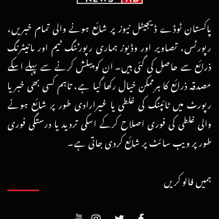
پاکستان ٹوڈے ڈیجیٹل نیوز پر شائع ہونے والی تمام خبریں،
رپورٹس، تصاویر اور وڈیوز ہماری رپورٹنگ ٹیم اور مانیٹرنگ
ذرائع سے حاصل کی گئی ہیں۔ ان کو پبلش کرنے سے پہلے اسکے
مصدقہ ذرائع کا ہرممکن خیال رکھا گیا ہے، تاہم کسی بھی خبر یا
رپورٹ میں ٹائپنگ کی غلطی یا غیرارادی طور پر شائع ہونے
والی غلطی کی فوری اصلاح کرکے اسکی تردید یا درستگی فوری
طور پر ویب سائٹ پر شائع کردی جاتی ہے۔
ہمیں فالو کریں