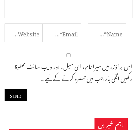
اس براؤزر میں میرا نام، ای میل، اور ویب سائٹ محفوظ
رکھیں اگلی بار جب میں تبصرہ کرنے کےلیے۔
اہم خبریں