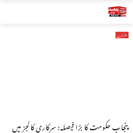
اہم خبریں
پنجاب حکومت کا بڑا فیصلہ: سرکاری کالجز میں