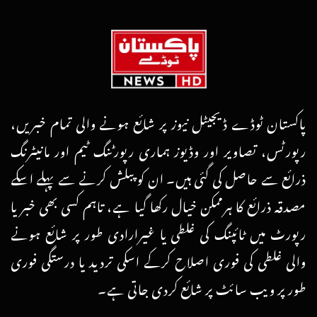
پاکستان ٹوڈے ڈیجیٹل نیوز پر شائع ہونے والی تمام خبریں،
رپورٹس، تصاویر اور وڈیوز ہماری رپورٹنگ ٹیم اور مانیٹرنگ
ذرائع سے حاصل کی گئی ہیں۔ ان کو پبلش کرنے سے پہلے اسکے
مصدقہ ذرائع کا ہرممکن خیال رکھا گیا ہے، تاہم کسی بھی خبر یا
رپورٹ میں ٹائپنگ کی غلطی یا غیرارادی طور پر شائع ہونے
والی غلطی کی فوری اصلاح کرکے اسکی تردید یا درستگی فوری
طور پر ویب سائٹ پر شائع کردی جاتی ہے۔