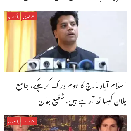
اہم خبریں
پاکستان
اسلام آباد مارچ کا ہوم ورک کر چکے، جامع
پلان کیساتھ آرہے ہیں، شفیع جان
اہم خبریں
پاکستان