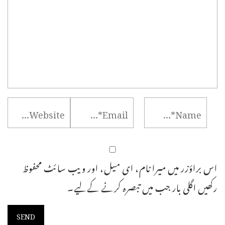
اس براؤزر میں میرا نام، ای میل، اور ویب سائٹ محفوظ
رکھیں اگلی بار جب میں تبصرہ کرنے کےلیے۔