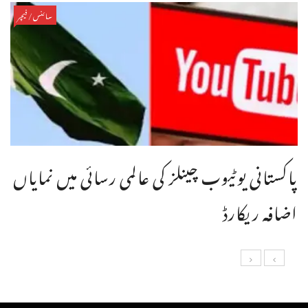
سائنس/فیچر
پاکستانی یوٹیوب چینلز کی عالمی رسائی میں نمایاں
اضافہ ریکارڈ