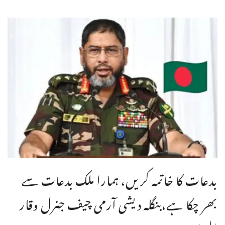
بدعات کا خاتمہ کریں، ہمارا ملک بدعات سے
بھر چکا ہے،بنگله دیشی آرمی چیف جنرل وقار