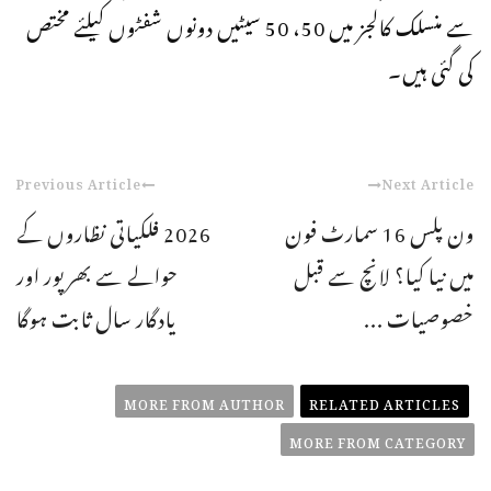
سے منسلک کالجز میں 50، 50 سیٹیں دونوں شفٹوں کیلئے مختص
کی گئی ہیں۔
Previous Article
Next Article
ون پلس 16 سمارٹ فون
2026 فلکیاتی نظاروں کے
میں نیا کیا؟ لانچ سے قبل
حوالے سے بھرپور اور
خصوصیات ...
یادگار سال ثابت ہوگا
MORE FROM AUTHOR
RELATED ARTICLES
MORE FROM CATEGORY