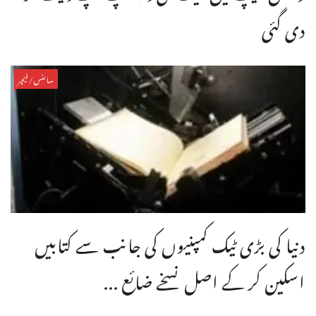
دی گئی
سائنس/فیچر
دنیا کی بڑی ٹیک کمپنیوں کی جانب سے کتابیں
اسکین کر کے اصل نسخے ضائع ...