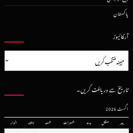
پاکستان
آرکائیوز
تاریخ سے دریافت کریں۔
اگست 2026
پیر
منگل
بدھ
جمعرات
جمعہ
ہفتہ
اتوار