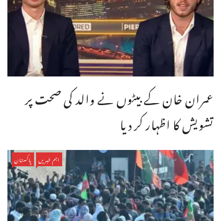
عمران خان کے بیٹوں نے والد کی صحت پر
تشویش کا اظہار کر دیا
اہم خبریں
پاکستان