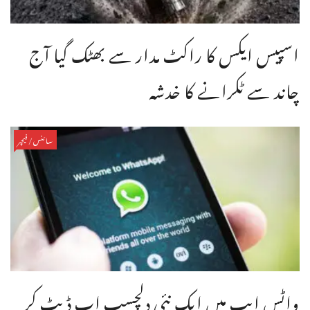
اسپیس ایکس کا راکٹ مدار سے بھٹک گیا آج
چاند سے ٹکرانے کا خدشہ
سائنس/فیچر
واٹس ایپ میں ایک نئی دلچسپ اپ ڈیٹ کر