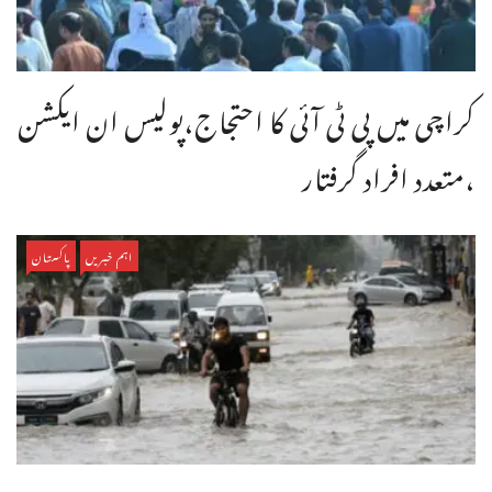
کراچی میں پی ٹی آئی کا احتجاج،پولیس ان ایکشن
،متعدد افراد گرفتار
اہم خبریں
پاکستان