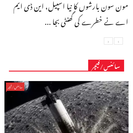
مون سون بارشوں کا نیا اسپیل، این ڈی ایم
اے نے خطرے کی گھنٹی بجا ...
سائنس/فیچر
سائنس/فیچر