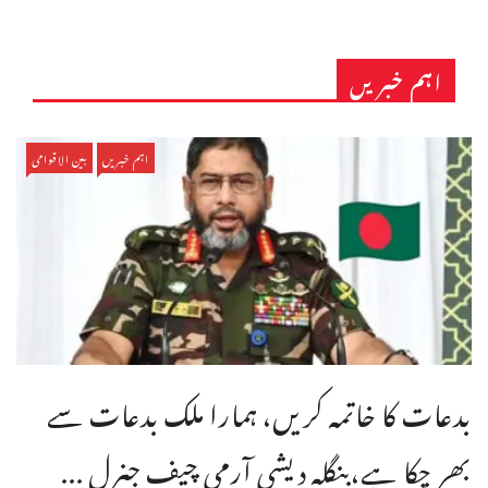
اہم خبریں
اہم خبریں
بین الاقوامی
بدعات کا خاتمہ کریں، ہمارا ملک بدعات سے
بھر چکا ہے،بنگله دیشی آرمی چیف جنرل ...