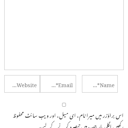
اس براؤزر میں میرا نام، ای میل، اور ویب سائٹ محفوظ
رکھیں اگلی بار جب میں تبصرہ کرنے کےلیے۔