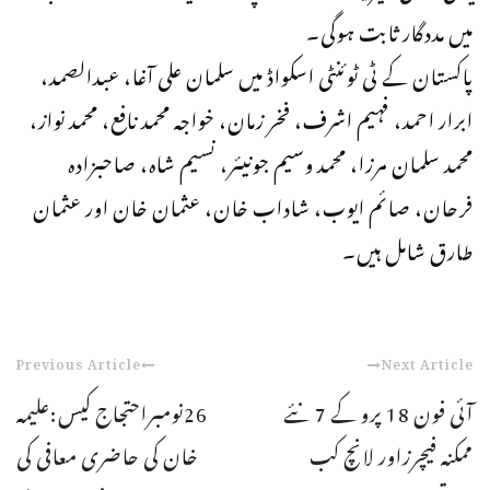
میں مددگار ثابت ہوگی۔
پاکستان کے ٹی ٹوئنٹی اسکواڈ میں سلمان علی آغا، عبدالصمد،
ابرار احمد، فہیم اشرف، فخر زمان، خواجہ محمد نافع، محمد نواز،
محمد سلمان مرزا، محمد وسیم جونیئر، نسیم شاہ، صاحبزادہ
فرحان، صائم ایوب، شاداب خان، عثمان خان اور عثمان
طارق شامل ہیں۔
Previous Article
Next Article
آئی فون 18 پرو کے 7 نئے
26نومبراحتجاج کیس:علیمہ
ممکنہ فیچرزاور لانچ کب
خان کی حاضری معافی کی