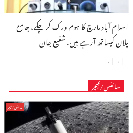
اسلام آباد مارچ کا ہوم ورک کر چکے، جامع
پلان کیساتھ آرہے ہیں، شفیع جان
سائنس/فیچر
سائنس/فیچر