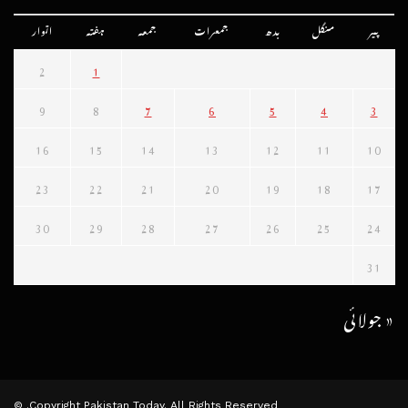
پیر
منگل
بدھ
جمعرات
جمعہ
ہفتہ
اتوار
2
1
9
8
7
6
5
4
3
16
15
14
13
12
11
10
23
22
21
20
19
18
17
30
29
28
27
26
25
24
31
« جولائی
Copyright Pakistan Today. All Rights Reserved. ©