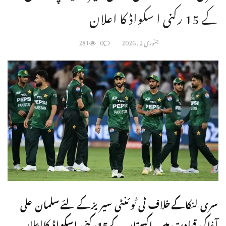
کے 15 رکنی ا سکواڈ کا اعلان
جنوری 2, 2026
0
281
سری لنکاکےخلاف ٹی ٹوئنٹی سیریزکےلئےسلمان علی
آغاکی قیادت میں پاکستان کے15رکنی اسکواڈ کااعلان