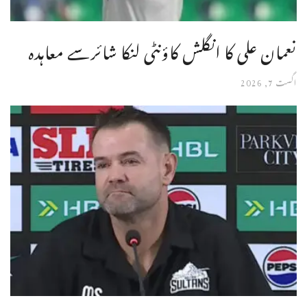
نعمان علی کا انگلش کاؤنٹی لنکا شائرسے معاہدہ
اگست 7, 2026