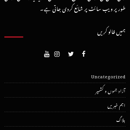
طور پر ویب سائٹ پر شائع کردی جاتی ہے۔
ہمیں فالو کریں
Uncategorized
آزاد جموں و کشمیر
اہم خبریں
بلاگ