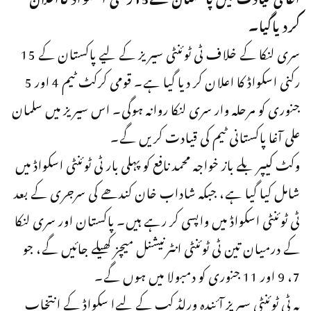
کردیاگیا۔
سری لنکا کے خلاف ٹی ٹوئنٹی سیریز کے لیے پاکستان کے 15
رکنی اسکواڈ کا اعلان کر دیا گیا ہے۔ قومی کرکٹ ٹیم 4 اور 5
جنوری کو مرحلہ وار سری لنکا روانہ ہوگی۔ اس سیریز میں سلمان
علی آغا پاکستانی ٹیم کی قیادت کریں گے۔
وکٹ کیپر بلے باز خواجہ محمد نافع کو پہلی بار ٹی ٹوئنٹی اسکواڈ میں
شامل کیا گیا ہے، جبکہ شاداب خان کندھے کی سرجری کے بعد
ٹی ٹوئنٹی اسکواڈ میں واپسی کر رہے ہیں۔ پاکستان اور سری لنکا
کے درمیان تین ٹی ٹوئنٹی انٹرنیشنل میچز کھیلے جائیں گے، جو
7، 9 اور 11 جنوری کو دمبولا میں ہوں گے۔
یہ ٹی ٹوئنٹی سیریز آئندہ ورلڈ کپ کے لیےا سکواڈ کے انتخاب