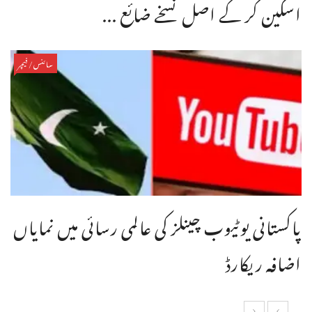
اسکین کر کے اصل نسخے ضائع ...
سائنس/فیچر
پاکستانی یوٹیوب چینلز کی عالمی رسائی میں نمایاں
اضافہ ریکارڈ