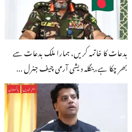
بدعات کا خاتمہ کریں، ہمارا ملک بدعات سے
بھر چکا ہے،بنگله دیشی آرمی چیف جنرل ...
اہم خبریں
پاکستان