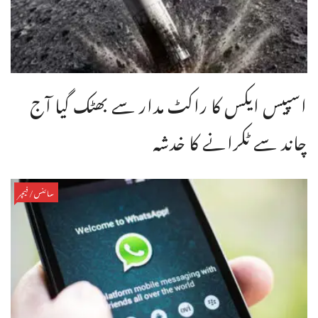
اسپیس ایکس کا راکٹ مدار سے بھٹک گیا آج
چاند سے ٹکرانے کا خدشہ
سائنس/فیچر