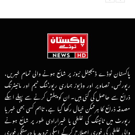
پاکستان ٹوڈے ڈیجیٹل نیوز پر شائع ہونے والی تمام خبریں،
رپورٹس، تصاویر اور وڈیوز ہماری رپورٹنگ ٹیم اور مانیٹرنگ
ذرائع سے حاصل کی گئی ہیں۔ ان کو پبلش کرنے سے پہلے اسکے
مصدقہ ذرائع کا ہرممکن خیال رکھا گیا ہے، تاہم کسی بھی خبر یا
رپورٹ میں ٹائپنگ کی غلطی یا غیرارادی طور پر شائع ہونے
والی غلطی کی فوری اصلاح کرکے اسکی تردید یا درستگی فوری