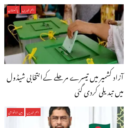
اہم خبریں
پاکستان
آزاد کشمیر میں تیسرے مرحلے کےانتخابی شیڈول
میں تبدیلی کردی گئی
اہم خبریں
بین الاقوامی