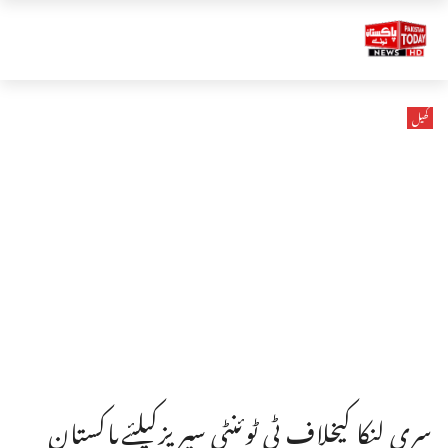
کھیل
سری لنکا کیخلاف ٹی ٹوئنٹی سیریزکیلئےپاکستان