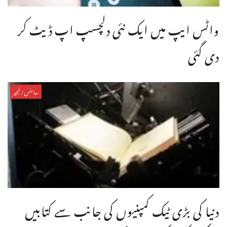
واٹس ایپ میں ایک نئی دلچسپ اپ ڈیٹ کر
دی گئی
سائنس/فیچر
دنیا کی بڑی ٹیک کمپنیوں کی جانب سے کتابیں