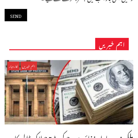
اہم خبریں
اہم خبریں
کاروبار
ملکی زر مبادلہ ذخائر میں 3 کروڑ25 لاکھ ڈالر کا