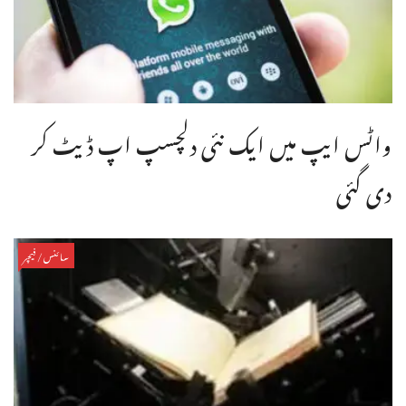
واٹس ایپ میں ایک نئی دلچسپ اپ ڈیٹ کر
دی گئی
سائنس/فیچر