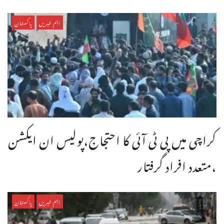
اہم خبریں
پاکستان
کراچی میں پی ٹی آئی کا احتجاج،پولیس ان ایکشن
،متعدد افراد گرفتار
اہم خبریں
پاکستان