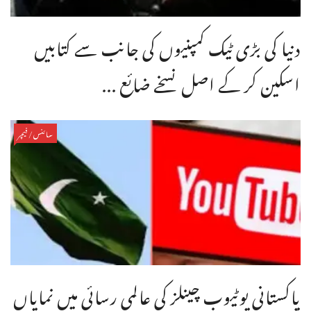
دنیا کی بڑی ٹیک کمپنیوں کی جانب سے کتابیں
اسکین کر کے اصل نسخے ضائع ...
سائنس/فیچر
پاکستانی یوٹیوب چینلز کی عالمی رسائی میں نمایاں