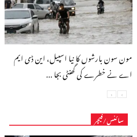
مون سون بارشوں کا نیا اسپیل، این ڈی ایم
اے نے خطرے کی گھنٹی بجا ...
سائنس/فیچر