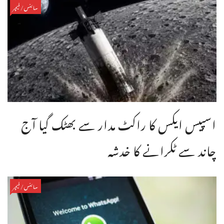
سائنس/فیچر
اسپیس ایکس کا راکٹ مدار سے بھٹک گیا آج
چاند سے ٹکرانے کا خدشہ
سائنس/فیچر