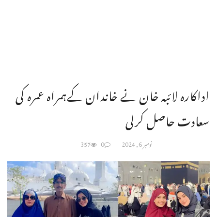
اداکارہ لائبہ خان نے خاندان کےہمراہ عمرہ کی
سعادت حاصل کرلی
نومبر 6, 2024
0
357