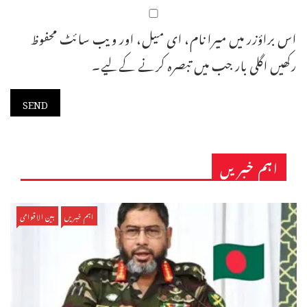
اس براؤزر میں میرا نام، ای میل، اور ویب سائٹ محفوظ
رکھیں اگلی بار جب میں تبصرہ کرنے کےلیے۔
اہم خبریں
اہم خبریں
بین الاقوامی