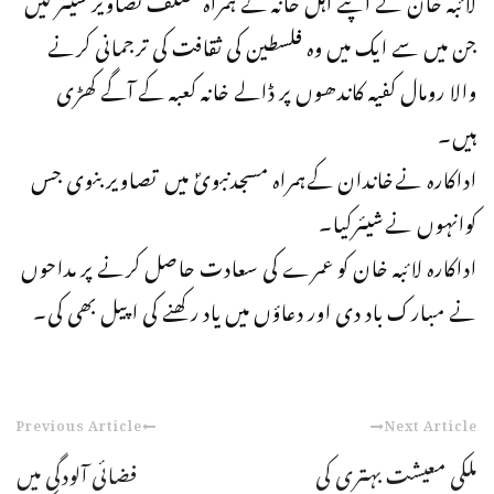
جن میں سے ایک میں وہ فلسطین کی ثقافت کی ترجمانی کرنے
والا رومال کفیہ کاندھوں پر ڈالے خانہ کعبہ کے آگے کھڑی
ہیں۔
اداکارہ نےخاندان کےہمراہ مسجدنبویؐ میں تصاویربنوی جس
کوانہوں نےشیئرکیا۔
اداکارہ لائبہ خان کو عمرے کی سعادت حاصل کرنے پر مداحوں
نے مبارک باد دی اور دعاؤں میں یاد رکھنے کی اپیل بھی کی۔
Previous Article
Next Article
ملکی معیشت بہتری کی
فضائی آلودگی میں