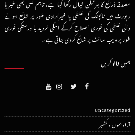
مصدقہ ذرائع کا ہرممکن خیال رکھا گیا ہے، تاہم کسی بھی خبر یا
رپورٹ میں ٹائپنگ کی غلطی یا غیرارادی طور پر شائع ہونے
والی غلطی کی فوری اصلاح کرکے اسکی تردید یا درستگی فوری
طور پر ویب سائٹ پر شائع کردی جاتی ہے۔
ہمیں فالو کریں
Uncategorized
آزاد جموں و کشمیر