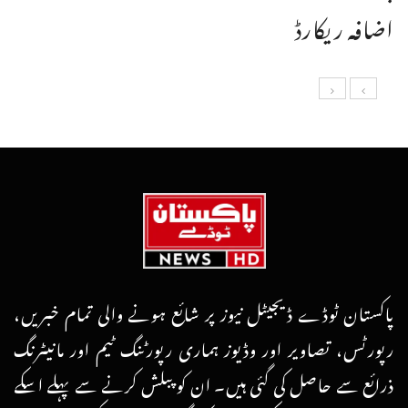
اضافہ ریکارڈ
پاکستان ٹوڈے ڈیجیٹل نیوز پر شائع ہونے والی تمام خبریں،
رپورٹس، تصاویر اور وڈیوز ہماری رپورٹنگ ٹیم اور مانیٹرنگ
ذرائع سے حاصل کی گئی ہیں۔ ان کو پبلش کرنے سے پہلے اسکے