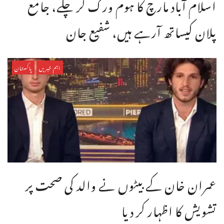
اسلام آباد مارچ کا ہوم ورک کر چکے، جامع
پلان کیساتھ آرہے ہیں، شفیع جان
اہم خبریں
پاکستان
عمران خان کے بیٹوں نے والد کی صحت پر
تشویش کا اظہار کر دیا