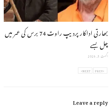
بھارتی اداکار پردیپ راوت 74 برس کی عمر میں
چل بسے
اگست 5, 2026
NEXT
PREV
Leave a reply