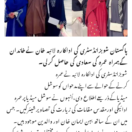
پاکستان شوبزانڈسٹری کی اداکارہ لائبہ خان نےخاندان
کےہمراہ عمرہ کی سعادی کی حاصل کرلی۔
شوبزانڈسٹری کی اداکارہ لائبہ نےعمرہ
کرنےکےحوالےسےاپنےمدحواں کوسوشل
میڈیاکےذریعےاطلاع دی،اُنہوں نےسوشل میڈیاپرعمرہ
ادائیگی اورمقدس مقامات کی زیارت کی تصاویرشیئرکیں۔ جس
میں ان کے ساتھ بہن ایمان خان اور والدین موجود ہیں۔
لائبہ خان نے اپنے اہل خانہ کے ہمراہ مختلف تصاویر شیئر کیں