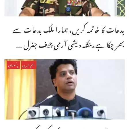
بدعات کا خاتمہ کریں، ہمارا ملک بدعات سے
بھر چکا ہے،بنگله دیشی آرمی چیف جنرل ...
اہم خبریں
پاکستان