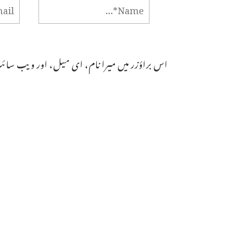
اس براؤزر میں میرا نام، ای میل، اور ویب سائٹ