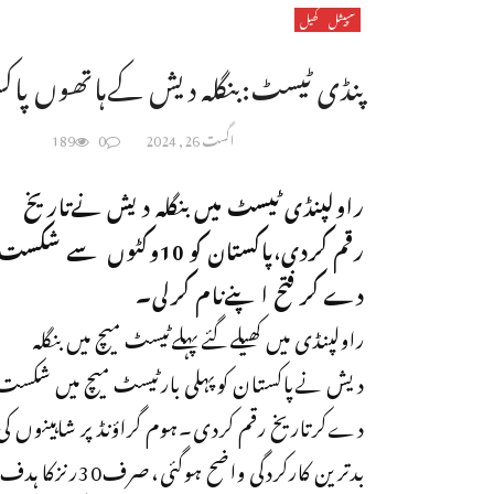
سپیشل
کھیل
پنڈی ٹیسٹ:بنگلہ دیش کےہاتھوں پا
اگست 26, 2024
0
189
راولپنڈی ٹیسٹ میں بنگلہ دیش نےتاریخ
رقم کردی،پاکستان کو 10وکٹوں سے شکست
دے کر فتح اپنےنام کرلی۔
راولپنڈی میں کھیلےگئےپہلےٹیسٹ میچ میں بنگلہ
دیش نےپاکستان کوپہلی بارٹیسٹ میچ میں شکست
دےکرتاریخ رقم کردی۔ہوم گراؤنڈ پر شاہینوں کی
بدترین کارکردگی واضح ہوگئی،صرف30رنزکا ہدف