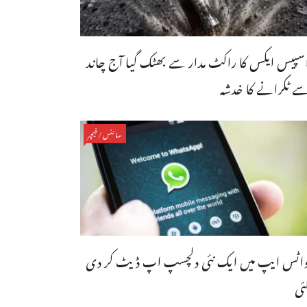
سپیس ایکس کا راکٹ مدار سے بھٹک گیا آج چاند
ے ٹکرانے کا خدشہ
سائنس/فیچر
اٹس ایپ میں ایک نئی دلچسپ اپ ڈیٹ کر دی
ئی