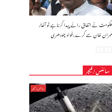
کومت نے اتفاق رائے پیدا کرناہے تو آغاز
مران خان سے کرے،فواد چودھری
سائنس/فیچر
سائنس/فیچر