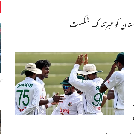
کستان کوعبرتناک شکست
ک
،