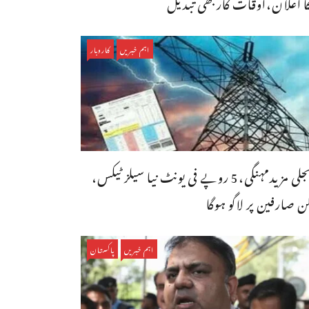
ا اعلان،اوقات کاربھی تبدیل
اہم خبریں
کاروبار
بجلی مزیدمہنگی،5 روپے فی یونٹ نیا سیلز ٹیکس،
ن صارفین پر لاگو ہوگا
اہم خبریں
پاکستان