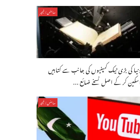
سائنس/فیچر
نیا کی بڑی ٹیک کمپنیوں کی جانب سے کتابیں
سکین کر کے اصل نسخے ضائع ...
سائنس/فیچر