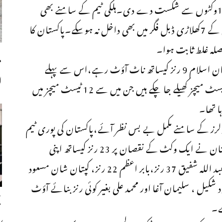
دیا۔بنگلادیش نےپہلےٹیسٹ میچ میں پاکستان کو10وکٹوں سے شکست دے دی۔ہلکی ٹیم کے سامنے بھی
قومی کھلاڑی کے ہاتھ پاؤں پھولے رہے،پاکستان کے 7کھلاڑی ڈبل فگر میں بھی داخل نہ ہوسکے۔پاکستان کا
صلہ غلط ثابت ہوا۔
م
بنگلہ دیش کی طرف سےذاکر حسن 15رنز جبکہ شادمان اسلام 9 رنز کیساتھ ناٹ آؤٹ رہے،اس سے پہلے
ا
پاکستان اور بنگلہ دیش کی ٹیموں کے درمیان 13 ٹیسٹ میچز کھیلے جا چکے ہیں جن میں سے 12 ٹیسٹ میچز میں
ا تھا۔
باولرز کے سامنے مکمل بے بس نظر آئے،پاکستان کی پوری ٹیم
دوسری اننگز میں 146 رنز بنا کر آوٹ ہو گئی۔پاکستان نے ایک وکٹ کے نقصان پر 23 رنز کیساتھ اپنی
دوسری اننگز کا آغاز کیا تھا،محمد رضوان 51 رنز، عبد اللہ شفیق 37 رنز،بابر اعظم 22 رنز، کپتان شان مسعود
شکیل ، سلیمان آغا اور محمد علی بغیر کوئی رنز بنائے آؤٹ
ح
ے۔