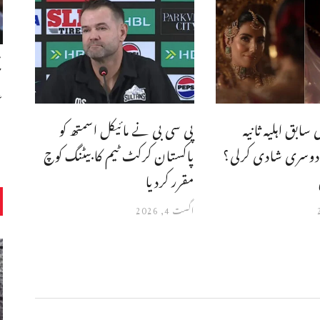
ح
ع
سابق اہلیہ ثانیہ
پی سی بی نے مائیکل اسمتھ کو
وسری شادی کرلی؟
پاکستان کرکٹ ٹیم کا بیٹنگ کوچ
مقرر کردیا
اگست 4, 2026