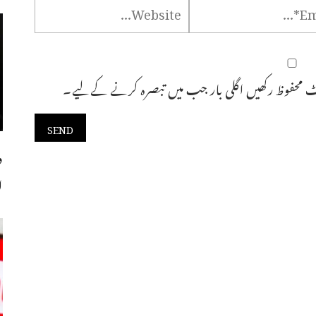
 محفوظ رکھیں اگلی بار جب میں تبصرہ کرنے کےلیے۔
د
ا