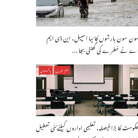
ون سون بارشوں کا نیا اسپیل، این ڈی ایم
ے نے خطرے کی گھنٹی بجا ...
اہم خبریں
پاکستان
کومت کا بڑا فیصلہ، تعلیمی اداروں کیلئےنئی تعطیل