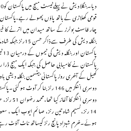
چار فاسٹ بولرز کے ساتھ میدان میں اترنے کا فی
پاکستان نے کامیابی حاصل کی جبکہ ایک میچ ڈرا رہ
کھیل کے آخری روز پاکستانی بیٹسمین بنگلہ دیشی 
14 رنز،نسیم شاہ تین رنز، صائم ایوب ایک ، سعود 
ہوئے۔خرم شہزاد پانچ رنز کیساتھ ناٹ آؤٹ رہ