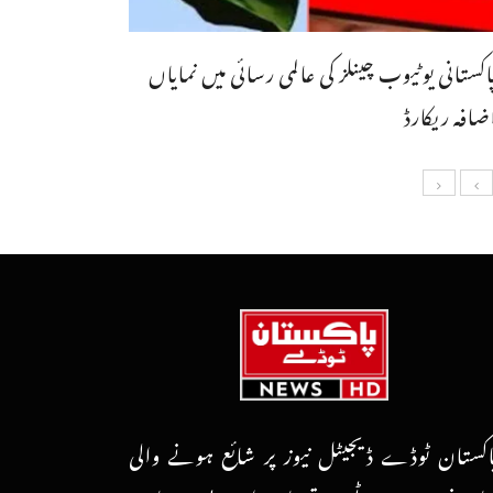
اکستانی یوٹیوب چینلز کی عالمی رسائی میں نمایاں
ضافہ ریکارڈ
اکستان ٹوڈے ڈیجیٹل نیوز پر شائع ہونے والی