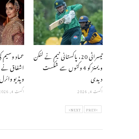
تیسراٹی 20، پاکستانی ٹیم نے لنکن
عماد وسیم کی 
ویمنز کو 4 وکٹوں سے شکست
اشفاق نے د
دیدی
ویڈیو وائرل
اگست 4, 2026
اگست 4, 2026
NEXT
PREV