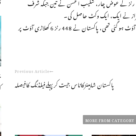
ک
بنگلہ دیش کی جانب سے مہدی حسن میراز نے 21 رنز کے عوض چار، شکیب الحسن نے تین جبکہ شرف
میراز نے ایک، ایک وکٹ حاصل کی۔
بنگلہ دیش کی ٹیم اپنی پہلی اننگ میں 565 رنز بنا کر آؤٹ ہو گئی تھی، پاکستان نے 448 رنز 6 کھلاڑی آؤٹ پر
Previous Article
پاکستان شاہینزکاٹاس جیت کرپہلےفیلڈنگ کافیصلہ
ک
MORE FROM CATEGORY