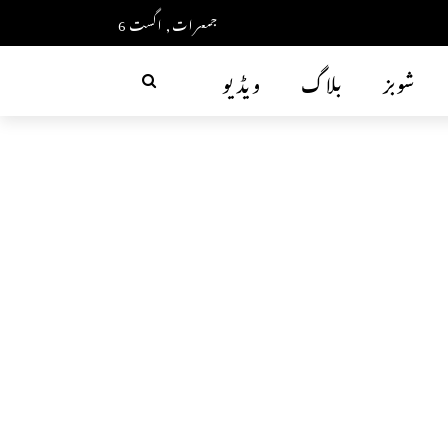
جمعرات, اگست 6
شوبز
بلاگ
ویڈیو