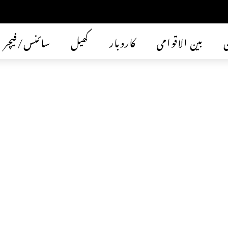
ن
بین الاقوامی
کاروبار
کھیل
سائنس/فیچر