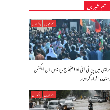
اہم خبریں
اہم خبریں
پاکستان
راچی میں پی ٹی آئی کا احتجاج،پولیس ان ایکشن
متعدد افراد گرفتار
اہم خبریں
پاکستان