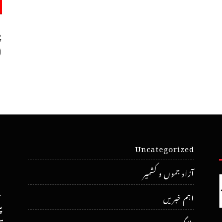
پ
ا
Uncategorized
آزاد جموں و کشمیر
اہم خبریں
پ
بلاگ