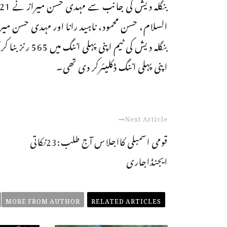
السلام، حسن محمود، ناہید رانا اور مہدی حسن 
اپنی پہلی اننگ ڈکلیئرکر دی تھی۔
Next Article
قومی اسمبلی کااجلاس آج طلب:23نکاتی
ایجنڈاجاری
MORE FROM AUTHOR
RELATED ARTICLES