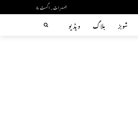
جمعرات, اگست 6
شوبز
بلاگ
ویڈیو