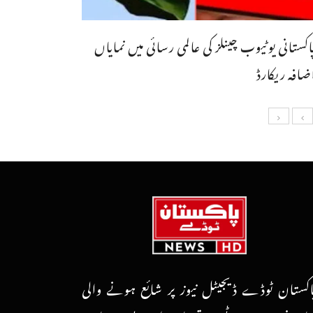
اکستانی یوٹیوب چینلز کی عالمی رسائی میں نمایاں
ضافہ ریکارڈ
اکستان ٹوڈے ڈیجیٹل نیوز پر شائع ہونے والی