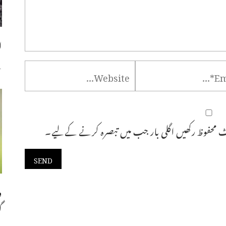
ا
س
 محفوظ رکھیں اگلی بار جب میں تبصرہ کرنے کےلیے۔
و
گ