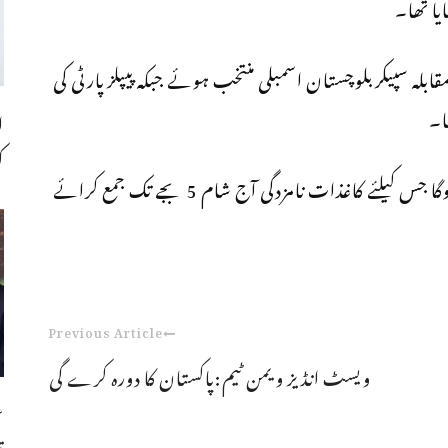
یا تھا۔
بلہ سپیکربلوچستان اسمبلی منتخب ہوئے جبکہ پیپلزپارٹی کی
ا۔
ا
ک
واضح رہے کہ وزیراعلیٰ بلوچستان کا انتخاب کل ہوگا جس کیلئے کاغذات نامزدگی آج شام 5 بجے تک جمع کرائے
Previous Article
ویسٹ انڈیز ویمن ٹیم:پاکستان کا دورہ کرے گی
ع