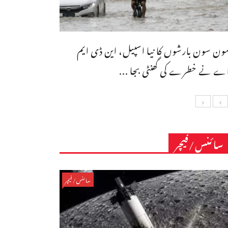
ون سون بارشوں کا نیا اسپیل، این ڈی ایم
ے نے خطرے کی گھنٹی بجا ...
سائنس/فیچر
سائنس/فیچر