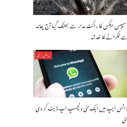
سپیس ایکس کا راکٹ مدار سے بھٹک گیا آج چاند
ے ٹکرانے کا خدشہ
سائنس/فیچر
اٹس ایپ میں ایک نئی دلچسپ اپ ڈیٹ کر دی
ئی