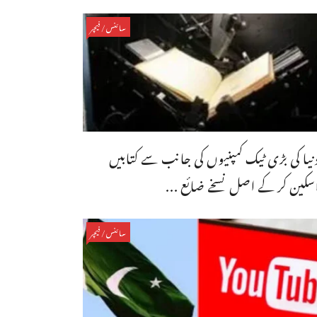
سائنس/فیچر
نیا کی بڑی ٹیک کمپنیوں کی جانب سے کتابیں
سکین کر کے اصل نسخے ضائع ...
سائنس/فیچر