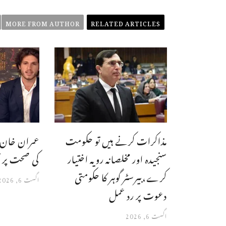
MORE FROM AUTHOR
RELATED ARTICLES
مذاکرات کرنے ہیں تو حکومت
عمران خان 
سنجیدہ اور مخلصانہ رویہ اختیار
کی صحت پر ت
کرے،بیرسٹر گوہر کا حکومتی
اگست 6, 2026
دعوت پر رد عمل
اگست 6, 2026