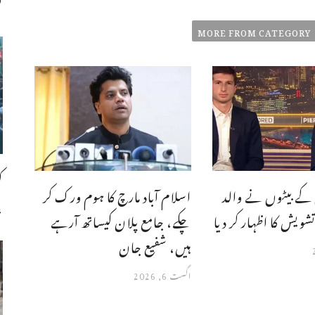
ت
MORE FROM CATEGORY
ک
کے بیٹوں نے والد
اسلام آباد مارچ کا ہوم ورک کر
،
شویش کا اظہار کر دیا
چکے، جامع پلان کیساتھ آرہے
ہیں، شفیع جان
اگست 6, 2026