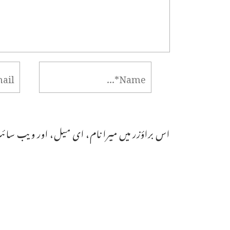
اس براؤزر میں میرا نام، ای میل، اور ویب سائٹ