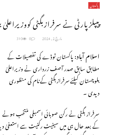
پاکستان
پیپلزپارٹی نے سرفرازبگٹی کووزیراعلیٰ ب
مارچ 2, 2024
0
310
اسلام آباد:
پاکستان ٹوڈے کی تفصیلات کے
مطابق سابق صدر آصف زرداری نے وزیراعلیٰ
بلوچستان کیلئےسرفرازبگٹی کےنام کی منظوری
دیدی ۔
سرفراز بگٹی نے رکن صوبائی اسمبلی منتخب ہونے
کے بعد حال ہی میں سینیٹ رکنیت سے استعفیٰ دیدیا