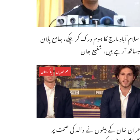
سلام آباد مارچ کا ہوم ورک کر چکے، جامع پلان
یساتھ آرہے ہیں، شفیع جان
اہم خبریں
پاکستان
مران خان کے بیٹوں نے والد کی صحت پر