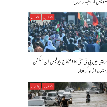
شویش کا اظہار کر دیا
اہم خبریں
پاکستان
راچی میں پی ٹی آئی کا احتجاج،پولیس ان ایکشن
متعدد افراد گرفتار
اہم خبریں
پاکستان