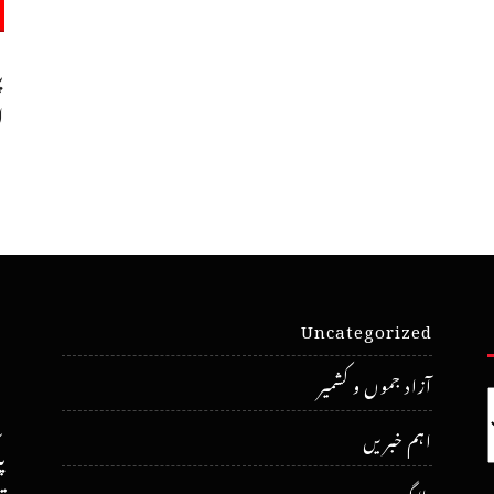
پ
ا
Uncategorized
آزاد جموں و کشمیر
اہم خبریں
پ
بلاگ