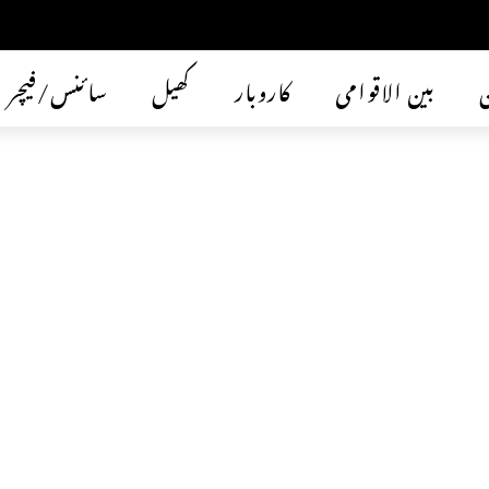
ن
بین الاقوامی
کاروبار
کھیل
سائنس/فیچر