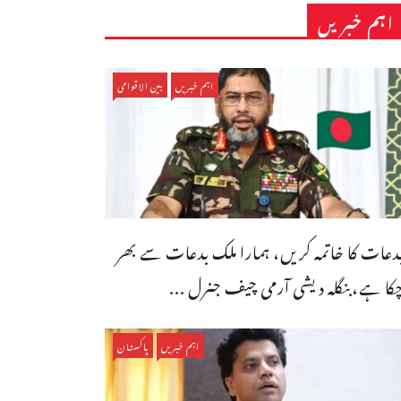
اہم خبریں
اہم خبریں
بین الاقوامی
دعات کا خاتمہ کریں، ہمارا ملک بدعات سے بھر
کا ہے،بنگله دیشی آرمی چیف جنرل ...
اہم خبریں
پاکستان