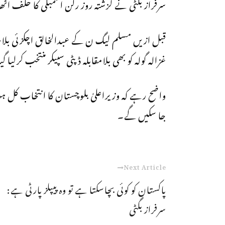
سرفراز بگٹی نے گزشتہ روز رکن اسمبلی کا حلف اٹھا
قبل ازیں مسلم لیگ ن کے عبدالخالق اچکزئی بلامقا
غزالہ گولہ کو بھی بلامقابلہ ڈپٹی سپیکر منتخب کرلیا گی
جا سکیں گے۔
Next Article
پاکستان کو کوئی بچاسکتا ہے تو وہ پیپلز پارٹی ہے:
سرفراز بگٹی