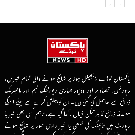
پاکستان ٹوڈے ڈیجیٹل نیوز پر شائع ہونے والی تمام خبریں،
رپورٹس، تصاویر اور وڈیوز ہماری رپورٹنگ ٹیم اور مانیٹرنگ
ذرائع سے حاصل کی گئی ہیں۔ ان کو پبلش کرنے سے پہلے اسکے
مصدقہ ذرائع کا ہرممکن خیال رکھا گیا ہے، تاہم کسی بھی خبر یا
رپورٹ میں ٹائپنگ کی غلطی یا غیرارادی طور پر شائع ہونے