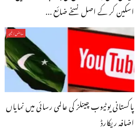
اسکین کر کے اصل نسخے ضائع ...
سائنس/فیچر
پاکستانی یوٹیوب چینلز کی عالمی رسائی میں نمایاں
اضافہ ریکارڈ