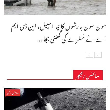
مون سون بارشوں کا نیا اسپیل، این ڈی ایم
اے نے خطرے کی گھنٹی بجا ...
سائنس/فیچر
سائنس/فیچر