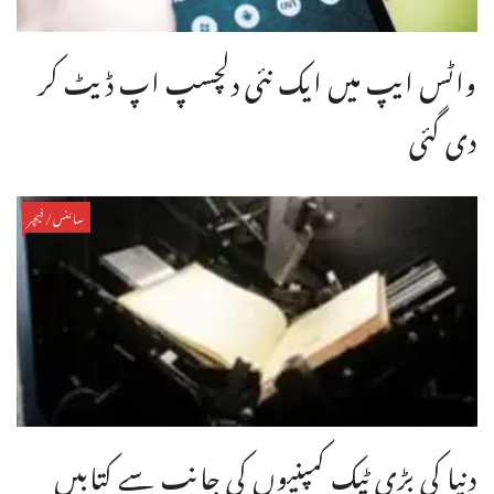
واٹس ایپ میں ایک نئی دلچسپ اپ ڈیٹ کر
دی گئی
سائنس/فیچر
دنیا کی بڑی ٹیک کمپنیوں کی جانب سے کتابیں