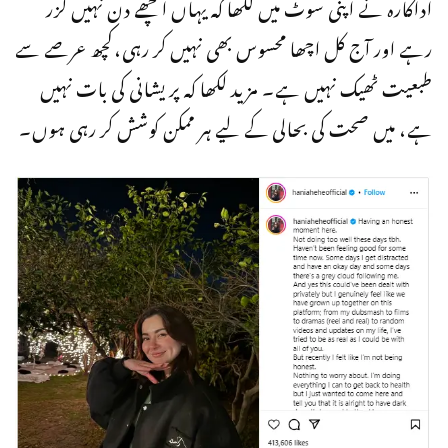
اداکارہ نے اپنی سوٹ میں لکھا کہ یہاں اچھے دن نہیں گزر
رہے اور آج کل اچھا محسوس بھی نہیں کر رہی،کچھ عرصے سے
طبعیت ٹھیک نہیں ہے۔ مزید لکھا کہ پریشانی کی بات نہیں
ہے، میں صحت کی بحالی کے لیے ہر ممکن کوشش کر رہی ہوں۔