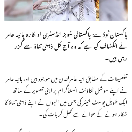
پاکستان ٹوڈے: پاکستانی شوبز انڈسٹری اداکارہ ہانیہ عامر
نے انکشاف کیا ہے کہ وہ آج کل ذہنی تناؤ سے گزر
رہی ہیں۔
تفصیلات کے مطابق انیہ عامرلندن میں موجود ہیں اور ہانیہ عامر
نے اپنے سوشل اکاؤنٹ انسٹاگرام پر اپنی تصویر کے ساتھ
ایک طویل پوسٹ شیئر کی جس میں انہوں نے اپنے ذہنی تناؤ کا
شکار ہونے کے حوالے سے کھل کر بات کی۔