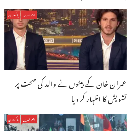
اہم خبریں
پاکستان
عمران خان کے بیٹوں نے والد کی صحت پر
تشویش کا اظہار کر دیا
اہم خبریں
پاکستان