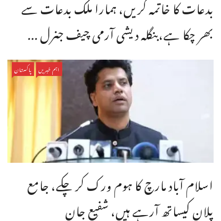
بدعات کا خاتمہ کریں، ہمارا ملک بدعات سے
بھر چکا ہے،بنگله دیشی آرمی چیف جنرل ...
اہم خبریں
پاکستان
اسلام آباد مارچ کا ہوم ورک کر چکے، جامع
پلان کیساتھ آرہے ہیں، شفیع جان