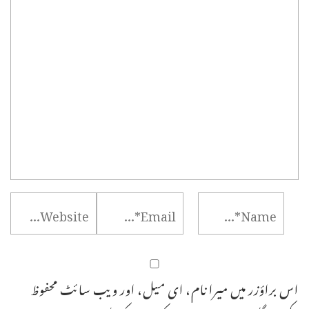
اس براؤزر میں میرا نام، ای میل، اور ویب سائٹ محفوظ