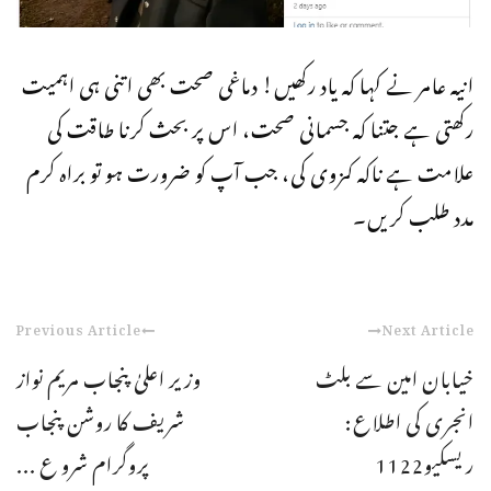
انیہ عامر نے کہا کہ یاد رکھیں! دماغی صحت بھی اتنی ہی اہمیت
رکھتی ہے جتنا کہ جسمانی صحت، اس پر بحث کرنا طاقت کی
علامت ہے ناکہ کمزوی کی، جب آپ کو ضرورت ہو تو براہ کرم
مدد طلب کریں۔
Previous Article
Next Article
خیابان امین سے بلٹ
وزیر اعلیٰ پنجاب مریم نواز
انجری کی اطلاع:
شریف کا روشن پنجاب
ریسکیو1122
پروگرام شرو ع ...