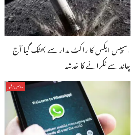
اسپیس ایکس کا راکٹ مدار سے بھٹک گیا آج
چاند سے ٹکرانے کا خدشہ
سائنس/فیچر