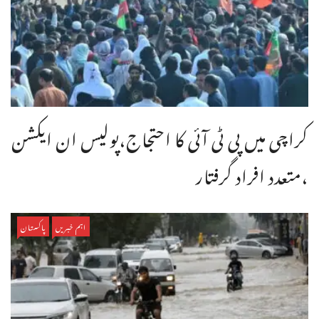
کراچی میں پی ٹی آئی کا احتجاج،پولیس ان ایکشن
،متعدد افراد گرفتار
اہم خبریں
پاکستان