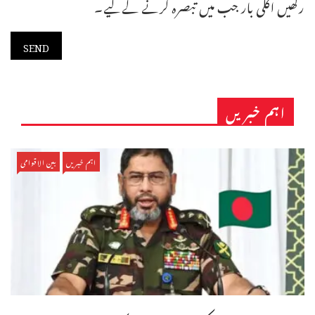
رکھیں اگلی بار جب میں تبصرہ کرنے کےلیے۔
اہم خبریں
اہم خبریں
بین الاقوامی