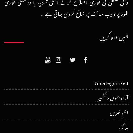
والی غلطی کی فوری اصلاح کرکے اسکی تردید یا درستگی فوری
طور پر ویب سائٹ پر شائع کردی جاتی ہے۔
ہمیں فالو کریں
Uncategorized
آزاد جموں و کشمیر
اہم خبریں
بلاگ