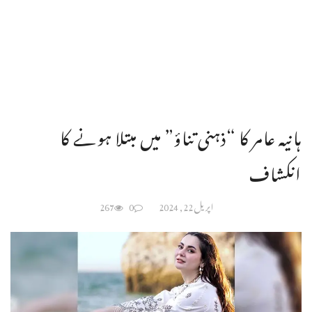
ہانیہ عامر کا “ذہنی تناؤ” میں مبتلا ہونے کا
انکشاف
اپریل 22, 2024
0
267