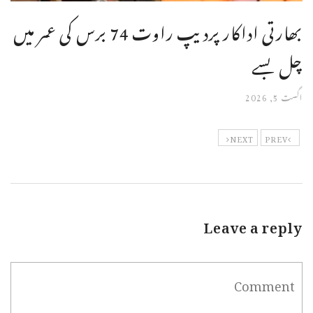
بھارتی اداکار پردیپ راوت 74 برس کی عمر میں
چل بسے
اگست 5, 2026
NEXT
PREV
Leave a reply