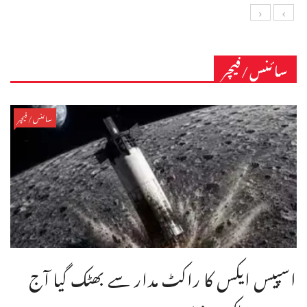
سائنس/فیچر
سائنس/فیچر
اسپیس ایکس کا راکٹ مدار سے بھٹک گیا آج