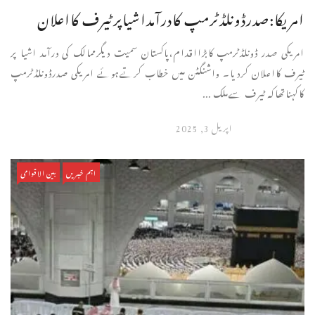
امریکا:صدرڈونلڈٹرمپ کادرآمداشیاپرٹیرف کااعلان
امریکی صدر ڈونلڈٹرمپ کابڑااقدام،پاکستان سمیت دیگرممالک کی درآمد اشیا پر
ٹیرف کااعلان کردیا۔ واشنگٹن میں خطاب کرتےہوئے امریکی صدرڈونلڈٹرمپ
کاکہناتھاکہ ٹیرف سےملک ...
اپریل 3, 2025
اہم خبریں
بین الاقوامی