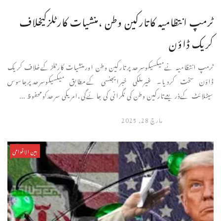
ٹرمپ انتظامیہ کاتارکین وطن ،منشیات کارٹلزکیخلاف
کریک ڈاؤن
ٹرمپ انتظامیہ نےمیکسیکوسرحدپرتارکین وطن اورمنشیات کارٹلزکےخلاف کریک
ڈاؤن سخت کردیا۔ غیرملکی خبرایجنسی کےمطابق میکسیکوسرحدپرجاسوس
سیٹلائٹ کےذریعےتارکین وطن کی نگرانی کی جائےگی،امریکی سرحدکومحفوظ ...
مارچ 28, 2025
بین الاقوامی