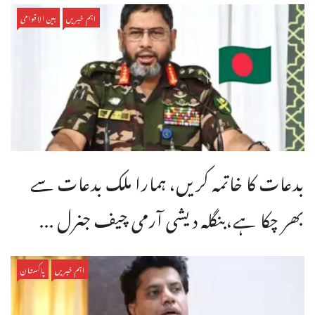
اہم خبریں
بین الاقوامی
بدعات کا خاتمہ کریں، ہمارا ملک بدعات سے
بھر چکا ہے،بنگله دیشی آرمی چیف جنرل ...
اہم خبریں
پاکستان