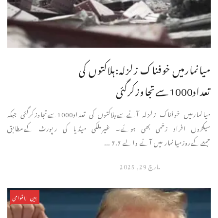
میانمارمیں خوفناک زلزلہ:ہلاکتوں کی
تعداد1000سےتجاوزکرگئی
میانمارمیں خوفناک زلزلہ آنےسےہلاکتوں کی تعداد1000سےتجاوزکرگئی جبکہ
سیکڑوں افراد زخمی بھی ہوئے۔ غیرملکی میڈیا کی رپورٹ کےمطابق
جمعےکےروزمیانمار میں آنے والے 7.7 ...
مارچ 29, 2025
بین الاقوامی