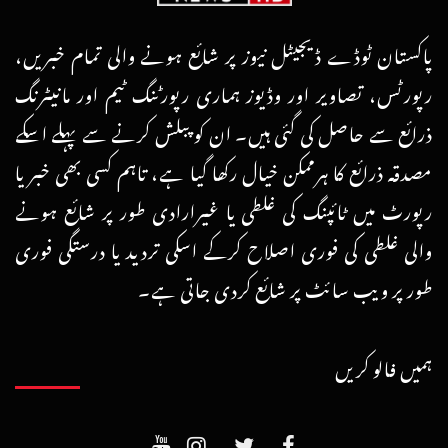
پاکستان ٹوڈے ڈیجیٹل نیوز پر شائع ہونے والی تمام خبریں،
رپورٹس، تصاویر اور وڈیوز ہماری رپورٹنگ ٹیم اور مانیٹرنگ
ذرائع سے حاصل کی گئی ہیں۔ ان کو پبلش کرنے سے پہلے اسکے
مصدقہ ذرائع کا ہرممکن خیال رکھا گیا ہے، تاہم کسی بھی خبر یا
رپورٹ میں ٹائپنگ کی غلطی یا غیرارادی طور پر شائع ہونے
والی غلطی کی فوری اصلاح کرکے اسکی تردید یا درستگی فوری
طور پر ویب سائٹ پر شائع کردی جاتی ہے۔
ہمیں فالو کریں