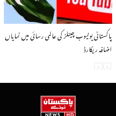
پاکستانی یوٹیوب چینلز کی عالمی رسائی میں نمایاں
اضافہ ریکارڈ