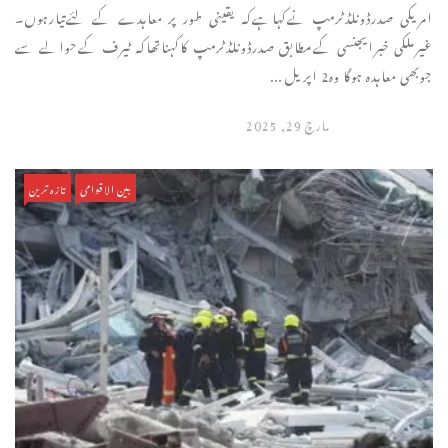
امریکی صدرڈونلڈٹرمپ نےکہاہےکہ یقینی طور پر معاہدے کے لئےتیارہوں۔
غیرملکی خبرایجنسی کےمطابق صدرڈونلڈٹرمپ کاکہناتھاکہ ٹیرف کےحوالے سے
جوبھی معاہدہ ہوگا وہ2 اپریل ...
مارچ 29, 2025
بین الاقوامی
تازہ ترین