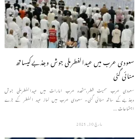
سعودی عرب میں عیدالفطرملی جوش وجذبےکیساتھ
منائی گئی
سعودی عرب سمیت قطر،متحدہ عرب امارات میں عیدالفطرملی جوش
وجذبےکے ساتھ منائی گئی۔ سعودی عرب میں نماز عید الفطر کے بڑے
اجتماعات ...
مارچ 30, 2025