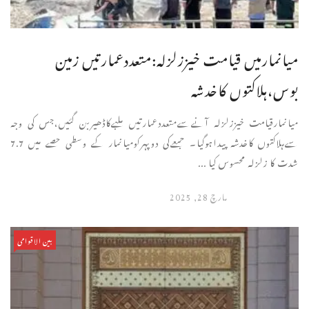
میانمارمیں قیامت خیززلزلہ:متعددعمارتیں زمین
بوس،ہلاکتوں کاخدشہ
میانمارقیامت خیززلزلہ آنےسےمتعددعمارتیں ملبےکاڈھیربن گئیں،جس کی وجہ
سےہلاکتوں کاخدشہ پیداہوگیا۔ جمعےکی دوپہرکومیانمار کے وسطی حصے میں 7.7
شدت کا زلزلہ محسوس کیا ...
مارچ 28, 2025
بین الاقوامی