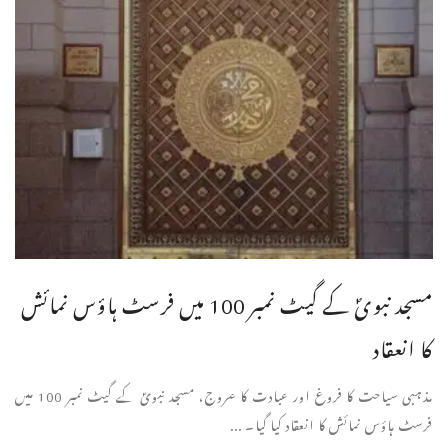
مسجد نبویؐ کے گیٹ نمبر 100 میں فرسٹ ہاؤس نمائش
کا انعقاد
مذہبی سیاحت کا فروغ اور عبادت کا عروج، مسجد نبویؐ کے گیٹ نمبر 100 میں
فرسٹ ہاؤس نمائش کا انعقاد کیا گیا۔ ...