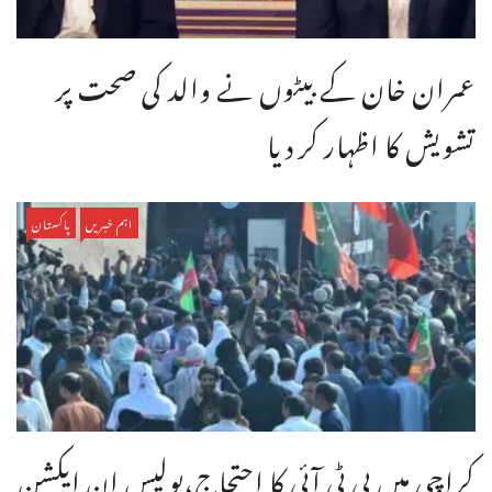
عمران خان کے بیٹوں نے والد کی صحت پر
تشویش کا اظہار کر دیا
اہم خبریں
پاکستان
کراچی میں پی ٹی آئی کا احتجاج،پولیس ان ایکشن