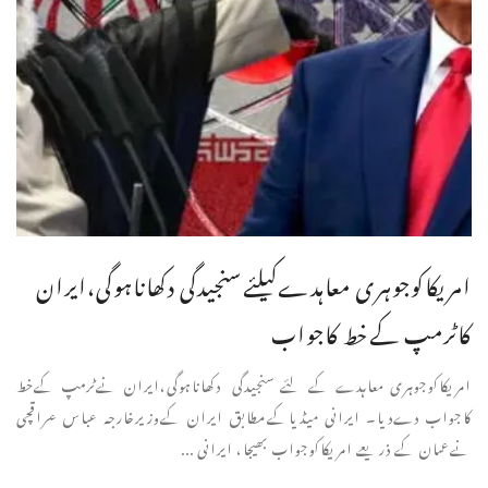
امریکاکوجوہری معاہدےکیلئےسنجیدگی دکھاناہوگی،ایران
کاٹرمپ کےخط کاجواب
امریکاکوجوہری معاہدے کے لئے سنجیدگی دکھاناہوگی،ایران نےٹرمپ کےخط
کاجواب دےدیا۔ ایرانی میڈیاکےمطابق ایران کےوزیرخارجہ عباس عراقچی
نےعمان کے ذریعے امریکاکوجواب بھیجا، ایرانی ...