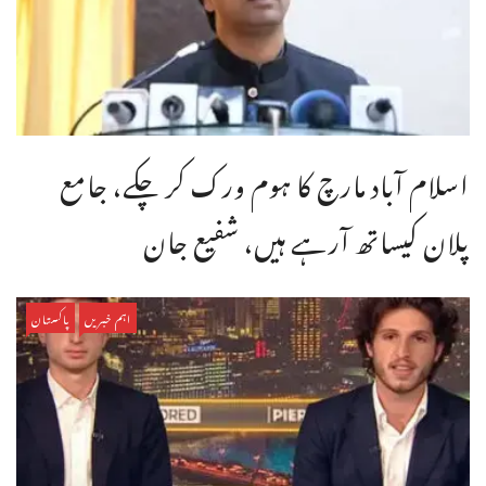
اسلام آباد مارچ کا ہوم ورک کر چکے، جامع
پلان کیساتھ آرہے ہیں، شفیع جان
اہم خبریں
پاکستان