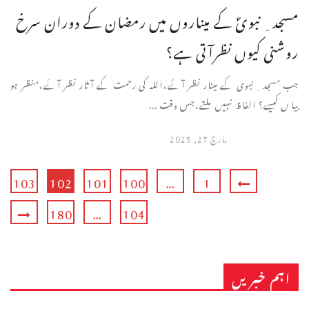
مسجد ِ نبویؐ کے میناروں میں رمضان کے دوران سرخ
روشنی کیوں نظرآتی ہے؟
جب مسجد ِ نبوی کے مینار نظر آئے،اللہ کی رحمت کے آثار نظر آئے،منظر ہو
بیا ں کیسے؟ الفاظ نہیں ملتے،جس وقت ...
مارچ 27, 2025
103
102
101
100
…
1
180
…
104
اہم خبریں