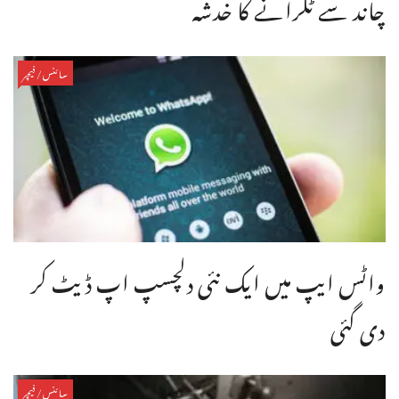
چاند سے ٹکرانے کا خدشہ
سائنس/فیچر
واٹس ایپ میں ایک نئی دلچسپ اپ ڈیٹ کر
دی گئی
سائنس/فیچر