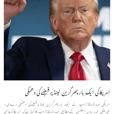
امریکاکی ایک بارپھرگرین لینڈپرقبضےکی دھمکی
امریکی صدرڈونلڈٹرمپ نے ایک بارپھرگرین لینڈپرقبضےکی دھمکی دےدی۔
غیرملکی خبررساں ایجنسی کےمطابق صدرڈونلڈٹرمپ کاکہناہےکہ امریکاکوعالمی