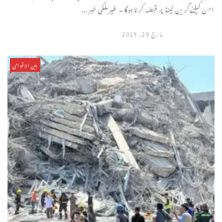
امن کیلئےگرین لینڈپر قبضہ کرناہوگا۔ غیرملکی خبر ...
مارچ 29, 2025
بین الاقوامی