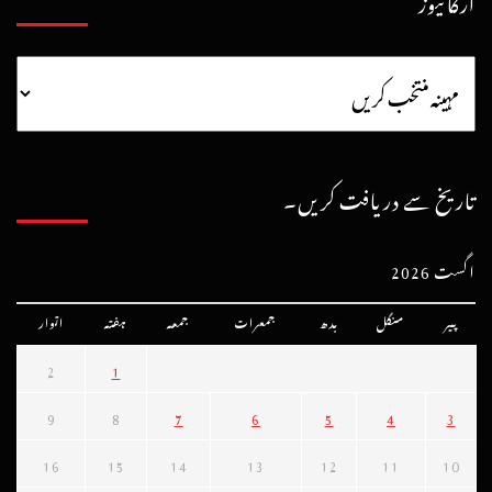
آرکائیوز
تاریخ سے دریافت کریں۔
اگست 2026
پیر
منگل
بدھ
جمعرات
جمعہ
ہفتہ
اتوار
2
1
9
8
7
6
5
4
3
16
15
14
13
12
11
10