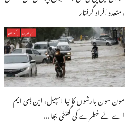
،متعدد افراد گرفتار
اہم خبریں
پاکستان
مون سون بارشوں کا نیا اسپیل، این ڈی ایم
اے نے خطرے کی گھنٹی بجا ...