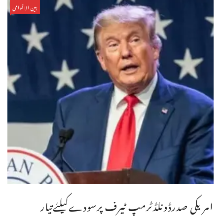
بین الاقوامی
امریکی صدرڈونلڈٹرمپ ٹیرف پرسودےکیلئےتیار