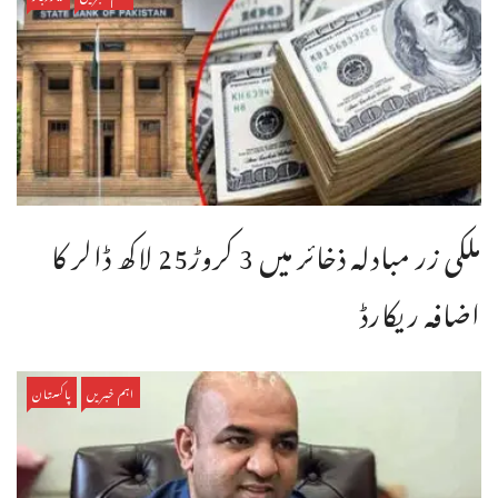
ملکی زر مبادلہ ذخائر میں 3 کروڑ25 لاکھ ڈالر کا
اضافہ ریکارڈ
اہم خبریں
پاکستان