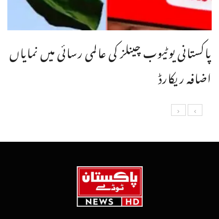
پاکستانی یوٹیوب چینلز کی عالمی رسائی میں نمایاں
اضافہ ریکارڈ