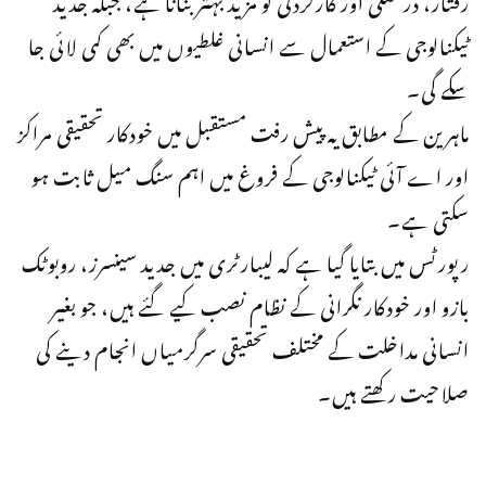
ٹیکنالوجی کے استعمال سے انسانی غلطیوں میں بھی کمی لائی جا
سکے گی۔
ماہرین کے مطابق یہ پیش رفت مستقبل میں خودکار تحقیقی مراکز
اور اے آئی ٹیکنالوجی کے فروغ میں اہم سنگ میل ثابت ہو
سکتی ہے۔
رپورٹس میں بتایا گیا ہے کہ لیبارٹری میں جدید سینسرز، روبوٹک
بازو اور خودکار نگرانی کے نظام نصب کیے گئے ہیں، جو بغیر
انسانی مداخلت کے مختلف تحقیقی سرگرمیاں انجام دینے کی
صلاحیت رکھتے ہیں۔