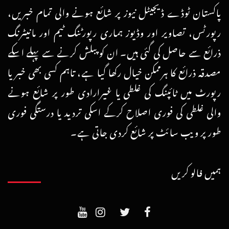
پاکستان ٹوڈے ڈیجیٹل نیوز پر شائع ہونے والی تمام خبریں،
رپورٹس، تصاویر اور وڈیوز ہماری رپورٹنگ ٹیم اور مانیٹرنگ
ذرائع سے حاصل کی گئی ہیں۔ ان کو پبلش کرنے سے پہلے اسکے
مصدقہ ذرائع کا ہرممکن خیال رکھا گیا ہے، تاہم کسی بھی خبر یا
رپورٹ میں ٹائپنگ کی غلطی یا غیرارادی طور پر شائع ہونے
والی غلطی کی فوری اصلاح کرکے اسکی تردید یا درستگی فوری
طور پر ویب سائٹ پر شائع کردی جاتی ہے۔
ہمیں فالو کریں