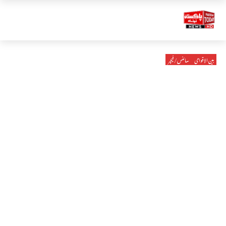
بین الاقوامی
سائنس/فیچر