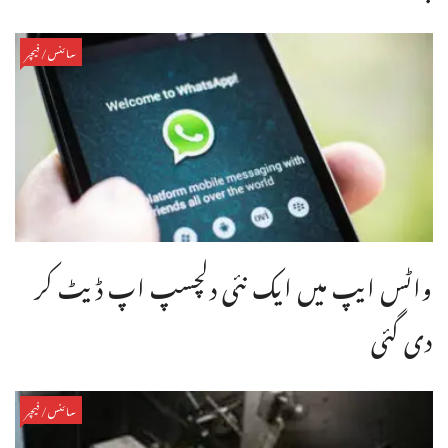
سائنس/فیچر
واٹس ایپ میں ایک نئی دلچسپ اپ ڈیٹ کر
دی گئی
سائنس/فیچر