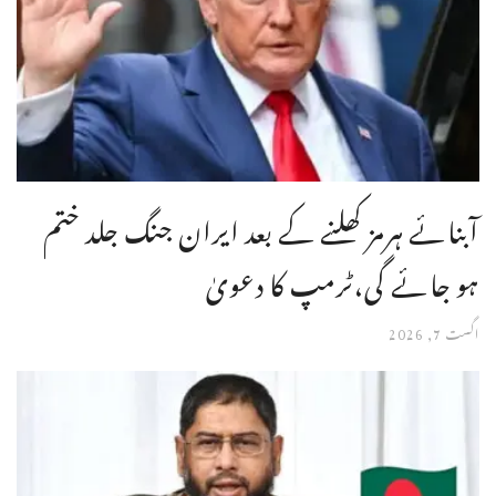
آبنائے ہرمز کھلنے کے بعد ایران جنگ جلد ختم
ہو جائے گی،ٹرمپ کا دعویٰ
اگست 7, 2026