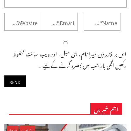
اس براؤزر میں میرا نام، ای میل، اور ویب سائٹ محفوظ
رکھیں اگلی بار جب میں تبصرہ کرنے کےلیے۔
اہم خبریں
اہم خبریں
کاروبار