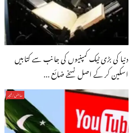
دنیا کی بڑی ٹیک کمپنیوں کی جانب سے کتابیں
اسکین کر کے اصل نسخے ضائع ...
سائنس/فیچر