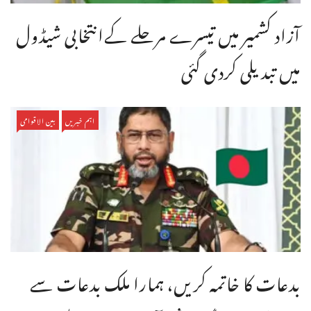
آزاد کشمیر میں تیسرے مرحلے کےانتخابی شیڈول
میں تبدیلی کردی گئی
اہم خبریں
بین الاقوامی
بدعات کا خاتمہ کریں، ہمارا ملک بدعات سے