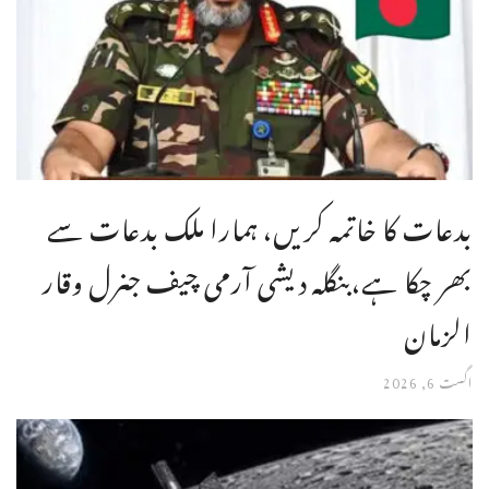
بدعات کا خاتمہ کریں، ہمارا ملک بدعات سے
بھر چکا ہے،بنگله دیشی آرمی چیف جنرل وقار
الزمان
اگست 6, 2026