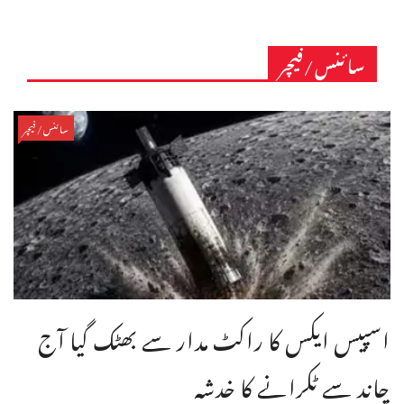
سائنس/فیچر
سائنس/فیچر
اسپیس ایکس کا راکٹ مدار سے بھٹک گیا آج
چاند سے ٹکرانے کا خدشہ