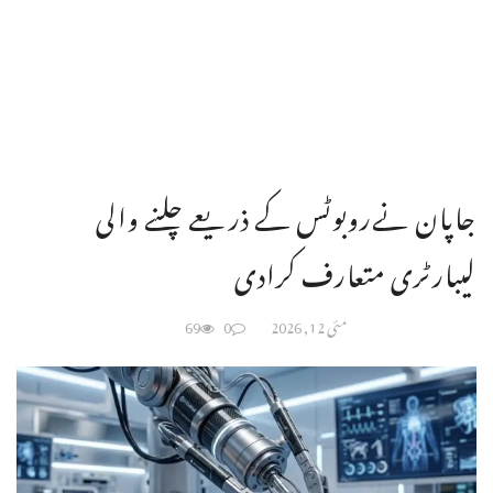
جاپان نےروبوٹس کے ذریعے چلنے والی
لیبارٹری متعارف کرادی
مئی 12, 2026
0
69