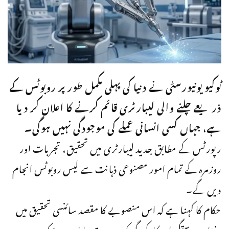
ٹوکیو یونیورسٹی نے دنیا کی پہلی مکمل طور پر روبوٹس کے
ذریعے چلنے والی لیبارٹری قائم کرنے کا اعلان کر دیا
ہے، جہاں کسی انسانی عملے کی موجودگی نہیں ہوگی۔
رپورٹس کے مطابق جدید لیبارٹری میں تحقیق، تجربات اور
روزمرہ کے تمام امور مصنوعی ذہانت سے لیس روبوٹس انجام
دیں گے۔
حکام کا کہنا ہے کہ اس منصوبے کا مقصد سائنسی تحقیق میں
رفتار، درستگی اور کارکردگی کو مزید بہتر بنانا ہے، جبکہ جدید