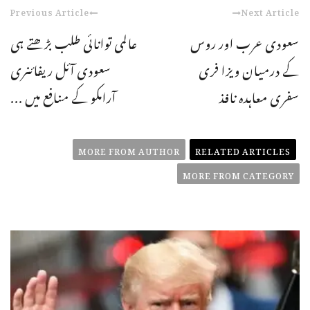
Previous Article
Next Article
سعودی عرب اور روس
عالمی توانائی طلب بڑھتے ہی
کے درمیان ویزا فری
سعودی آئل ریفائنری
سفری معاہدہ نافذ
آرامکو کے منافع میں ...
MORE FROM AUTHOR
RELATED ARTICLES
MORE FROM CATEGORY