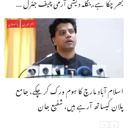
بھر چکا ہے،بنگله دیشی آرمی چیف جنرل ...
اہم خبریں
پاکستان
اسلام آباد مارچ کا ہوم ورک کر چکے، جامع
پلان کیساتھ آرہے ہیں، شفیع جان