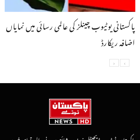
پاکستانی یوٹیوب چینلز کی عالمی رسائی میں نمایاں
اضافہ ریکارڈ
پاکستان ٹوڈے ڈیجیٹل نیوز پر شائع ہونے والی تمام خبریں،