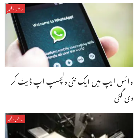
سائنس/فیچر
واٹس ایپ میں ایک نئی دلچسپ اپ ڈیٹ کر
دی گئی
سائنس/فیچر