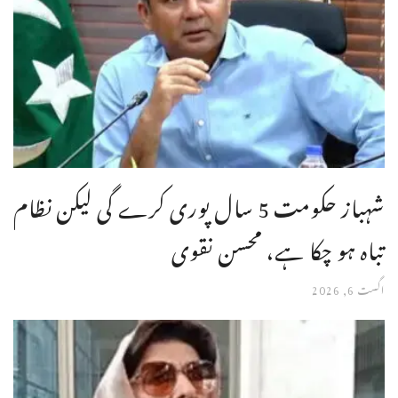
شہباز حکومت 5 سال پوری کرے گی لیکن نظام
تباہ ہو چکا ہے، محسن نقوی
اگست 6, 2026