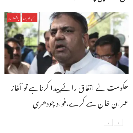
اہم خبریں
پاکستان
حکومت نے اتفاق رائے پیدا کرناہے تو آغاز
عمران خان سے کرے،فواد چودھری