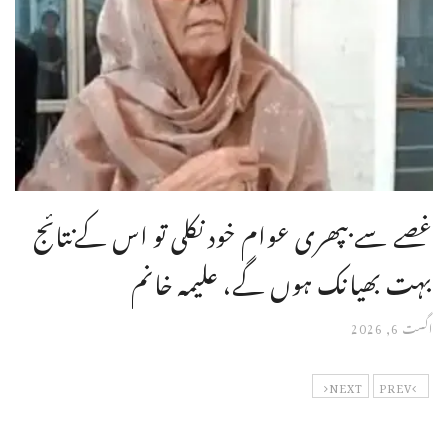
غصے سے بپھری عوام خود نکلی تو اس کےنتائج
بہت بھیانک ہوں گے، علیمہ خانم
اگست 6, 2026
NEXT
PREV