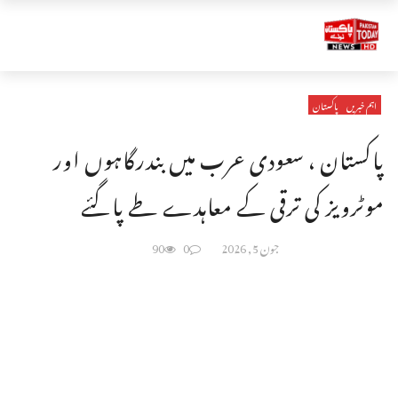
اہم خبریں
پاکستان
پاکستان ، سعودی عرب میں بندرگاہوں اور
موٹرویز کی ترقی کے معاہدے طے پاگئے
جون 5, 2026
0
90