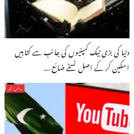
دنیا کی بڑی ٹیک کمپنیوں کی جانب سے کتابیں
اسکین کر کے اصل نسخے ضائع ...
سائنس/فیچر