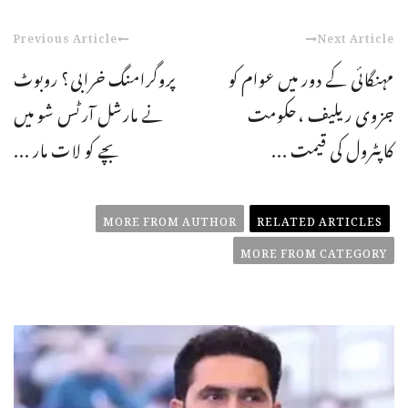
Previous Article
Next Article
مہنگائی کے دور میں عوام کو
پروگرامنگ خرابی؟ روبوٹ
جزوی ریلیف ،حکومت
نے مارشل آرٹس شو میں
کاپٹرول کی قیمت ...
بچے کو لات مار ...
MORE FROM AUTHOR
RELATED ARTICLES
MORE FROM CATEGORY