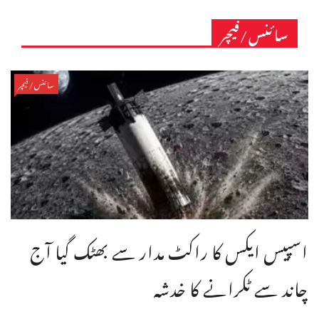
سائنس/فیچر
سائنس/فیچر
اسپیس ایکس کا راکٹ مدار سے بھٹک گیا آج
چاند سے ٹکرانے کا خدشہ