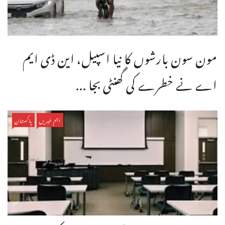
مون سون بارشوں کا نیا اسپیل، این ڈی ایم
اے نے خطرے کی گھنٹی بجا ...
اہم خبریں
پاکستان