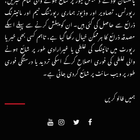
رپورٹس، تصاویر اور وڈیوز ہماری رپورٹنگ ٹیم اور مانیٹرنگ
ذرائع سے حاصل کی گئی ہیں۔ ان کو پبلش کرنے سے پہلے اسکے
مصدقہ ذرائع کا ہرممکن خیال رکھا گیا ہے، تاہم کسی بھی خبر یا
رپورٹ میں ٹائپنگ کی غلطی یا غیرارادی طور پر شائع ہونے
والی غلطی کی فوری اصلاح کرکے اسکی تردید یا درستگی فوری
طور پر ویب سائٹ پر شائع کردی جاتی ہے۔
ہمیں فالو کریں