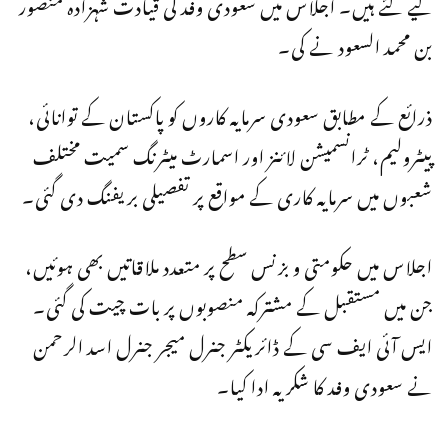
کیے گئے ہیں۔ اجلاس میں سعودی وفد کی قیادت شہزادہ منصور
بن محمد السعود نے کی۔
ذرائع کے مطابق سعودی سرمایہ کاروں کو پاکستان کے توانائی،
پیٹرولیم، ٹرانسمیشن لائنز اور اسمارٹ میٹرنگ سمیت مختلف
شعبوں میں سرمایہ کاری کے مواقع پر تفصیلی بریفنگ دی گئی۔
اجلاس میں حکومتی و بزنس سطح پر متعدد ملاقاتیں بھی ہوئیں،
جن میں مستقبل کے مشترکہ منصوبوں پر بات چیت کی گئی۔
ایس آئی ایف سی کے ڈائریکٹر جنرل میجر جنرل اسد الرحمن
نے سعودی وفد کا شکریہ ادا کیا۔