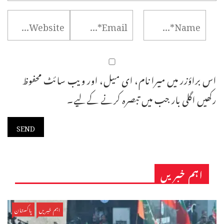
اس براؤزر میں میرا نام، ای میل، اور ویب سائٹ محفوظ
رکھیں اگلی بار جب میں تبصرہ کرنے کےلیے۔
اہم خبریں
اہم خبریں
پاکستان