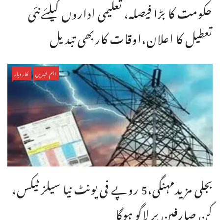
حکومت کا بڑا فیصلہ، تعلیمی اداروں کیلئےنئی
تعطیل کا اعلان،اوقات کاربھی تبدیل
اہم خبریں
کاروبار
بجلی مزیدمہنگی،5 روپے فی یونٹ نیا سیلز ٹیکس،
کن صارفین پر لاگو ہوگا