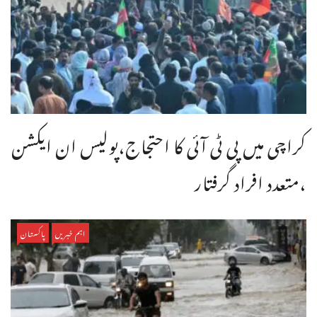
کراچی میں پی ٹی آئی کا احتجاج،پولیس ان ایکشن
،متعدد افراد گرفتار
اہم خبریں
پاکستان