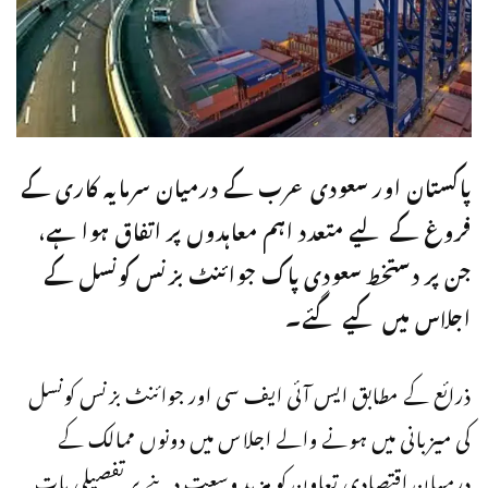
پاکستان اور سعودی عرب کے درمیان سرمایہ کاری کے
فروغ کے لیے متعدد اہم معاہدوں پر اتفاق ہوا ہے،
جن پر دستخط سعودی پاک جوائنٹ بزنس کونسل کے
اجلاس میں کیے گئے۔
ذرائع کے مطابق ایس آئی ایف سی اور جوائنٹ بزنس کونسل
کی میزبانی میں ہونے والے اجلاس میں دونوں ممالک کے
درمیان اقتصادی تعاون کو مزید وسعت دینے پر تفصیلی بات