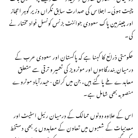
چیت ہوئی۔ اجلاس کی صدارت سابق نگراں وزیر گوہر اعجاز
اور چیئرمین پاک سعودی جوائنٹ بزنس کونسل فواد مختار نے
کی۔
حکومتی ذرائع کا کہنا ہے کہ پاکستان اور سعودی عرب کے
درمیان بندرگاہوں اور موٹرویز کی تعمیر و ترقی سے متعلق
معاہدے طے پا گئے ہیں، جن میں کراچی-حیدرآباد موٹروے
منصوبہ بھی شامل ہے۔
اس کے علاوہ دونوں ممالک کے درمیان رئیل اسٹیٹ اور
معدنیات کے شعبوں میں تعاون کے معاہدوں پر بھی دستخط