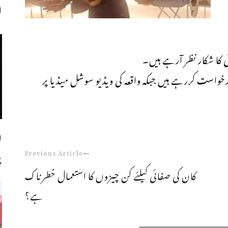
اجل
 کا شکار نظر آرہے ہیں۔
رخواست کررہے ہیں جبکہ واقعہ کی ویڈیو سوشل میڈیا پر
ل
Previous Article
پ
کان کی صفائی کیلئے کن چیزوں کا استعمال خطرناک
ہے؟