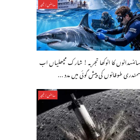
سائنس/فیچر
ائنسدانوں کا انوکھا تجربہ ! شارک مچھلیاں اب
مندری طوفانوں کی پیش گوئی میں مدد ...
سائنس/فیچر