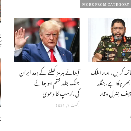
MORE FROM CATEGORY
پ
ت
تمہ کریں، ہمارا ملک
آبنائے ہرمز کھلنے کے بعد ایران
ر چکا ہے،بنگله
جنگ جلد ختم ہو جائے
چیف جنرل وقار
گی،ٹرمپ کا دعویٰ
اگست 7, 2026
چ