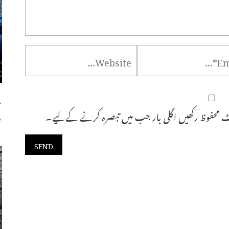
س
 محفوظ رکھیں اگلی بار جب میں تبصرہ کرنے کےلیے۔
س