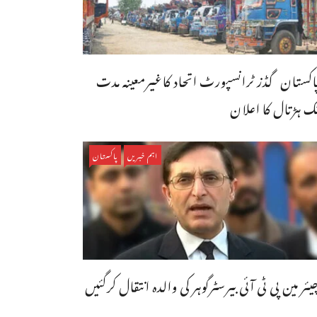
اکستان گڈز ٹرانسپورٹ اتحاد کاغیرمعینہ مدت
ک ہڑتال کا اعلان
اہم خبریں
پاکستان
یئر مین پی ٹی آئی بیرسٹرگوہر کی والدہ انتقال کرگئیں