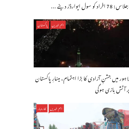
اس: 78 افراد کو سول ایوارڈز دینے ...
اہم خبریں
پاکستان
اہور میں جشنِ آزادی کا بڑا اہتمام، مینارِ پاکستان
ر آتش بازی ہوگی
اہم خبریں
کاروبار