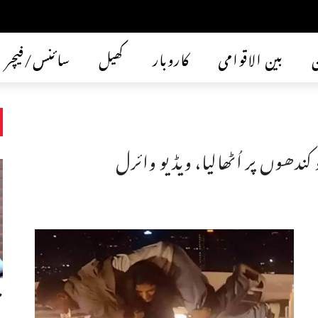
ن
بین الاقوامی
کاروبار
کھیل
سائنس/فیچر
کندھوں پر اُٹھالیا، ویڈیو وائرل
م