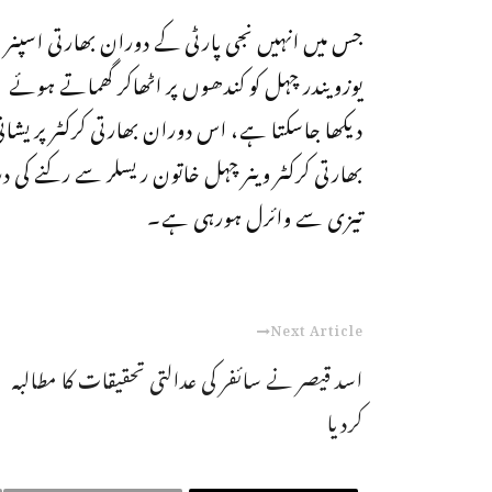
جس میں انہیں نجی پارٹی کے دوران بھارتی اسپنر
یوزویندر چہل کو کندھوں پر اٹھاکر گھماتے ہوئے
دیکھا جاسکتا ہے، اس دوران بھارتی کرکٹر پریشانی
بھارتی کرکٹر وینر چہل خاتون ریسلر سے رکنے کی د
تیزی سے وائرل ہورہی ہے۔
Next Article
اسد قیصر نے سائفر کی عدالتی تحقیقات کا مطالبہ
کردیا