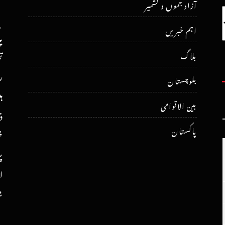
آزاد جموں و کشمیر
اہم خبریں
پ
ت
بلاگ
ر
بلوچستان
ہ
بین الاقوامی
ذ
پاکستان
خ
پ
ا
ش