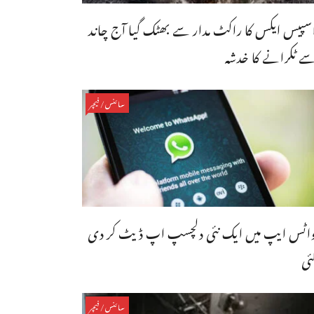
سپیس ایکس کا راکٹ مدار سے بھٹک گیا آج چاند
ے ٹکرانے کا خدشہ
سائنس/فیچر
اٹس ایپ میں ایک نئی دلچسپ اپ ڈیٹ کر دی
ئی
سائنس/فیچر