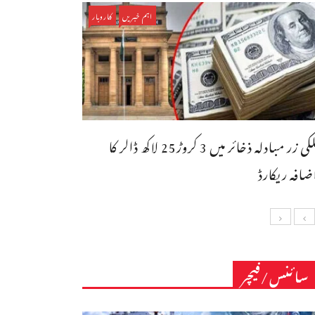
اہم خبریں
کاروبار
ملکی زر مبادلہ ذخائر میں 3 کروڑ25 لاکھ ڈالر کا
ضافہ ریکارڈ
سائنس/فیچر