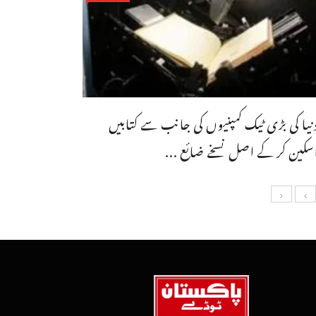
نیا کی بڑی ٹیک کمپنیوں کی جانب سے کتابیں
سکین کر کے اصل نسخے ضائع ...