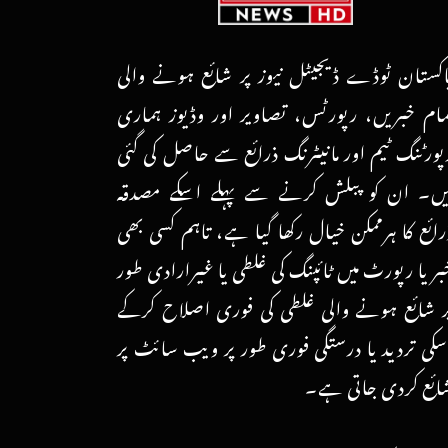
اکستان ٹوڈے ڈیجیٹل نیوز پر شائع ہونے والی
مام خبریں، رپورٹس، تصاویر اور وڈیوز ہماری
پورٹنگ ٹیم اور مانیٹرنگ ذرائع سے حاصل کی گئی
یں۔ ان کو پبلش کرنے سے پہلے اسکے مصدقہ
رائع کا ہرممکن خیال رکھا گیا ہے، تاہم کسی بھی
بر یا رپورٹ میں ٹائپنگ کی غلطی یا غیرارادی طور
ر شائع ہونے والی غلطی کی فوری اصلاح کرکے
سکی تردید یا درستگی فوری طور پر ویب سائٹ پر
ائع کردی جاتی ہے۔