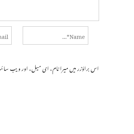
اس براؤزر میں میرا نام، ای میل، اور ویب سائٹ