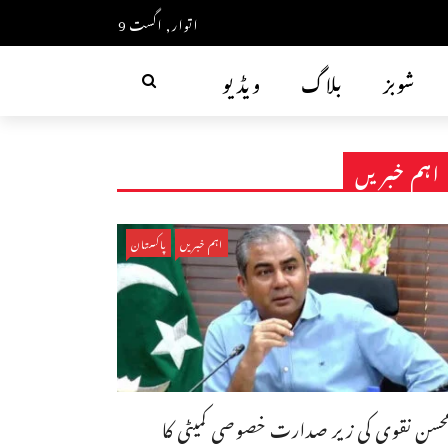
اتوار, اگست 9
شوبز
بلاگ
ویڈیو
اہم خبریں
اہم خبریں
پاکستان
حسن نقوی کی زیر صدارت خصوصی کمیٹی کا