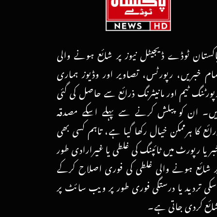
اکستان ٹوڈے ڈیجیٹل نیوز پر شائع ہونے والی
مام خبریں، رپورٹس، تصاویر اور وڈیوز ہماری
پورٹنگ ٹیم اور مانیٹرنگ ذرائع سے حاصل کی گئی
یں۔ ان کو پبلش کرنے سے پہلے اسکے مصدقہ
رائع کا ہرممکن خیال رکھا گیا ہے، تاہم کسی بھی
بر یا رپورٹ میں ٹائپنگ کی غلطی یا غیرارادی طور
ر شائع ہونے والی غلطی کی فوری اصلاح کرکے
سکی تردید یا درستگی فوری طور پر ویب سائٹ پر
ائع کردی جاتی ہے۔