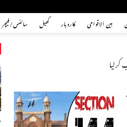
ن
بین الاقوامی
کاروبار
کھیل
سائنس/فیچر