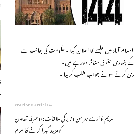
ا
اسلام آباد میں جلسے کا اعلان کیا ۔حکومت کی جانب سے
اری کرتے ہوئے جواب طلب کرلیا ۔
پ
ب
Previous Article
مریم نوازسےجرمن وزیرکی ملاقات:دوطرفہ تعاون
کومزید گہرا کرنے کا عزم