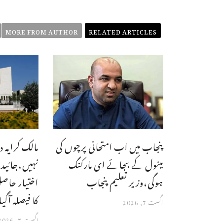
MORE FROM AUTHOR
RELATED ARTICLES
پنجاب میں اب امتحانی پرچوں کی
مالک کرایہ د
مینول کے بجائے ای مارکنگ
نہیں،جائیدا
ہوگی،وزیر تعلیم پنجاب
اختیار حاص
کا فیصلہ آگیا
اگست 7, 2026
اگست 7, 2026