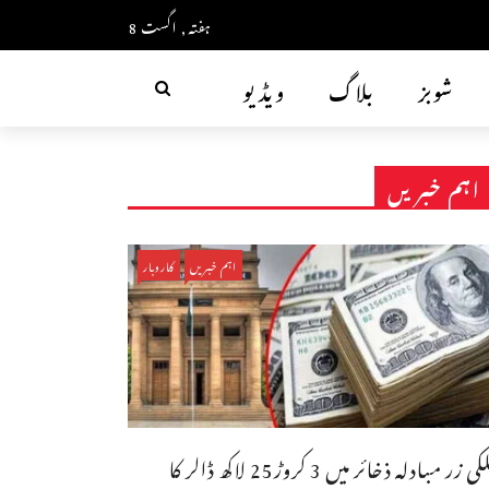
ہفتہ, اگست 8
شوبز
بلاگ
ویڈیو
اہم خبریں
اہم خبریں
کاروبار
ملکی زر مبادلہ ذخائر میں 3 کروڑ25 لاکھ ڈالر کا