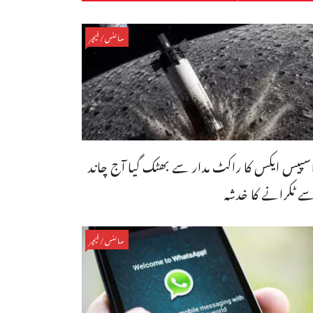
سائنس/فیچر
سپیس ایکس کا راکٹ مدار سے بھٹک گیا آج چاند
ے ٹکرانے کا خدشہ
سائنس/فیچر