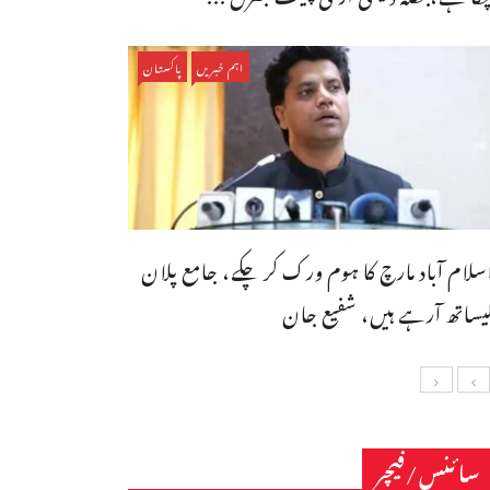
اہم خبریں
پاکستان
سلام آباد مارچ کا ہوم ورک کر چکے، جامع پلان
یساتھ آرہے ہیں، شفیع جان
سائنس/فیچر