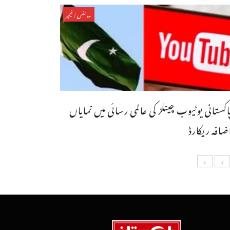
سائنس/فیچر
اکستانی یوٹیوب چینلز کی عالمی رسائی میں نمایاں
ضافہ ریکارڈ