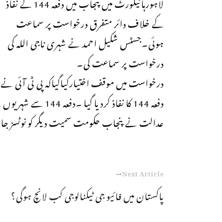
لاہورہائیکورٹ میں پنجاب میں دفعہ 144 کے نفاذ
کے خلاف دائر متفرق درخواست پر سماعت
ہوئی۔جسٹس شکیل احمد نے شہری ناجی اللہ کی
درخواست پر سماعت کی۔
درخواست میں موقف اختیارکیاگیاکہ پی ٹی آئی نے 
دفعہ 144 کا نفاذ کردیا گیا ۔دفعہ 144 سے شہریوں کے بنیادی حقوق متاثر ہورہے ہیں۔
عدالت نے پنجاب حکومت سمیت دیگر کو نوٹسز ج
Next Article
پاکستان میں فائیو جی ٹیکنالوجی کب لانچ ہوگی؟