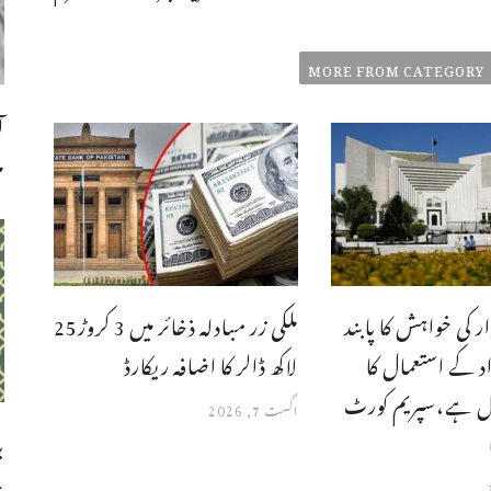
MORE FROM CATEGORY
ا
م
ار کی خواہش کا پابند
ملکی زر مبادلہ ذخائر میں 3 کروڑ25
د کے استعمال کا
لاکھ ڈالر کا اضافہ ریکارڈ
ل ہے،سپریم کورٹ
اگست 7, 2026
ب
چ