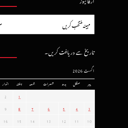
آرکائیوز
تاریخ سے دریافت کریں۔
اگست 2026
پیر
منگل
بدھ
جمعرات
جمعہ
ہفتہ
اتوار
2
1
9
8
7
6
5
4
3
16
15
14
13
12
11
10