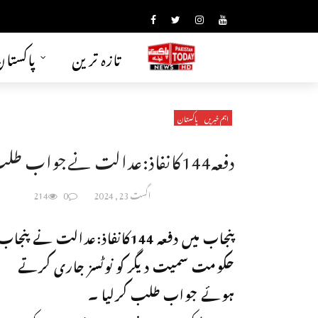
تازہ ترین
پاکستا
اہم خبریں
پاکستان
دفعہ144کانفاذ:عدالت نےجواب طلب کرلیا
اگست 23, 2024
0
214
پنجاب میں دفعہ 144کانفاذ:عدالت نے پنجاب
حکومت سمیت دیگر کو نوٹسز جاری کرتے
ہوئے جواب طلب کرلیا ۔