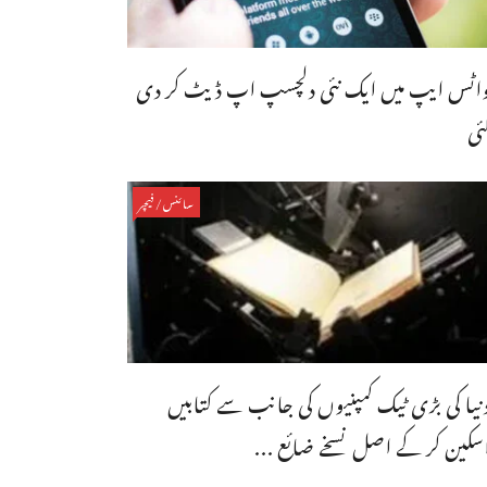
اٹس ایپ میں ایک نئی دلچسپ اپ ڈیٹ کر دی
ئی
سائنس/فیچر
نیا کی بڑی ٹیک کمپنیوں کی جانب سے کتابیں
سکین کر کے اصل نسخے ضائع ...