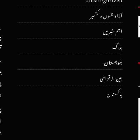
آزاد جموں و کشمیر
اہم خبریں
پ
ت
بلاگ
ر
بلوچستان
ہ
بین الاقوامی
ذ
پاکستان
خ
پ
ا
ش