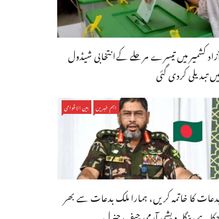
ٓزاد کشمیر میں تیسرے مرحلے کےانتخابی شیڈول
یں تبدیلی کردی گئی
اہم خبریں
بین الاقوامی
دعات کا خاتمہ کریں، ہمارا ملک بدعات سے بھر
کا ہے،بنگله دیشی آرمی چیف جنرل ...