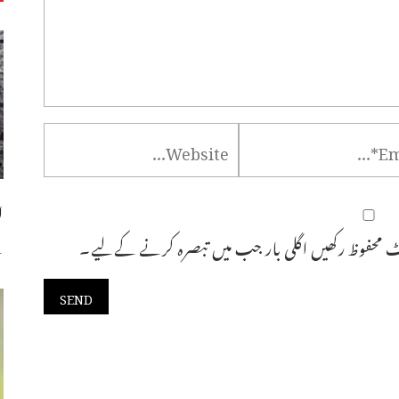
ا
س
 محفوظ رکھیں اگلی بار جب میں تبصرہ کرنے کےلیے۔