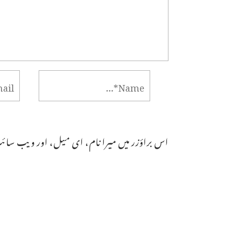
اس براؤزر میں میرا نام، ای میل، اور ویب سائٹ