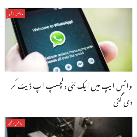
سائنس/فیچر
واٹس ایپ میں ایک نئی دلچسپ اپ ڈیٹ کر
دی گئی
سائنس/فیچر