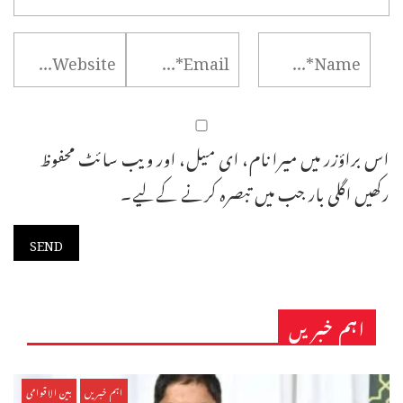
اس براؤزر میں میرا نام، ای میل، اور ویب سائٹ محفوظ
رکھیں اگلی بار جب میں تبصرہ کرنے کےلیے۔
اہم خبریں
اہم خبریں
بین الاقوامی