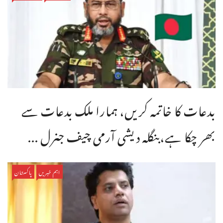
بدعات کا خاتمہ کریں، ہمارا ملک بدعات سے
بھر چکا ہے،بنگله دیشی آرمی چیف جنرل ...
اہم خبریں
پاکستان