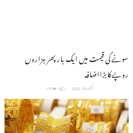
سونےکی قیمت میں ایک بارپھر ہزاروں
روپےکابڑااضافہ
اکتوبر 16, 2024
0
191