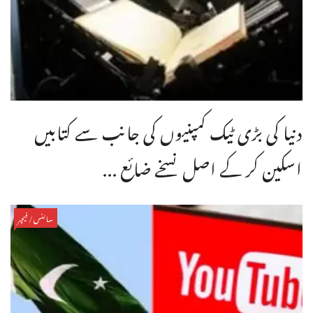
دنیا کی بڑی ٹیک کمپنیوں کی جانب سے کتابیں
اسکین کر کے اصل نسخے ضائع ...
سائنس/فیچر