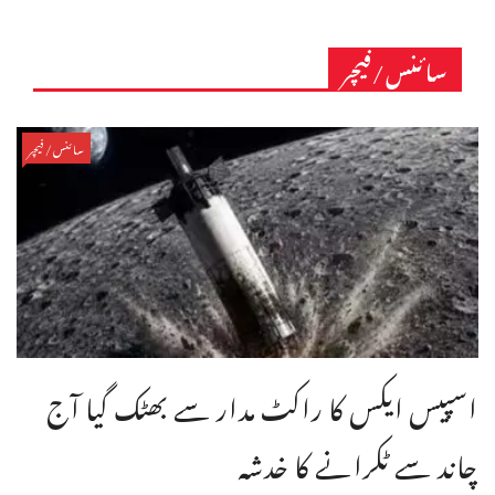
سائنس/فیچر
سائنس/فیچر
اسپیس ایکس کا راکٹ مدار سے بھٹک گیا آج
چاند سے ٹکرانے کا خدشہ