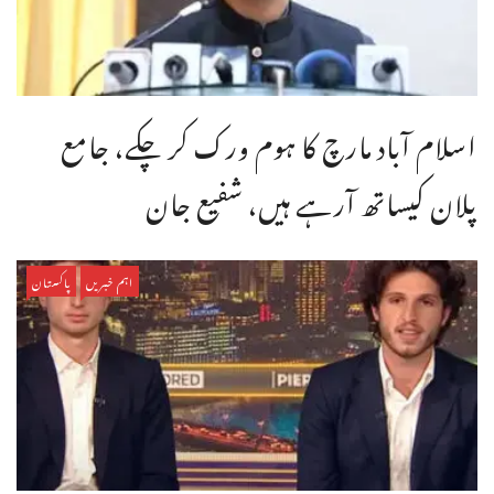
اسلام آباد مارچ کا ہوم ورک کر چکے، جامع
پلان کیساتھ آرہے ہیں، شفیع جان
اہم خبریں
پاکستان