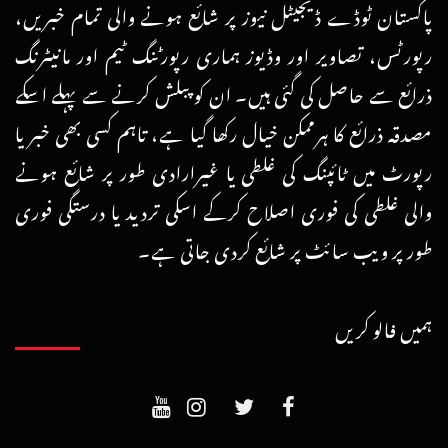
پاکستان ٹوڈے ڈیجیٹل نیوز پر شائع ہونے والی تمام خبریں،
رپورٹس، تصاویر اور وڈیوز ہماری رپورٹنگ ٹیم اور مانیٹرنگ
ذرائع سے حاصل کی گئی ہیں۔ ان کو پبلش کرنے سے پہلے اسکے
مصدقہ ذرائع کا ہرممکن خیال رکھا گیا ہے، تاہم کسی بھی خبر یا
رپورٹ میں ٹائپنگ کی غلطی یا غیرارادی طور پر شائع ہونے
والی غلطی کی فوری اصلاح کرکے اسکی تردید یا درستگی فوری
طور پر ویب سائٹ پر شائع کردی جاتی ہے۔
ہمیں فالو کریں