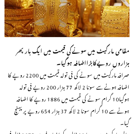
مقامی مارکیٹ میں سونےکی قیمت میں ایک بارپھر
ہزاروں روپےکابڑااضافہ ہوگیا۔
صرافہ مارکیٹ میں سونے کی فی تولہ قیمت میں 2200 روپے کا
اضافہ ہونےسے سونا 2 لاکھ 77 ہزار 200 روپے فی تولہ
ہوگیا10 گرام سونے کی قیمت میں 1886 روپے کا اضافہ
ہونےسے 10 گرام سونا 2 لاکھ 37 ہزار 654 روپے پر پہنچ
گیا۔
عالمی مارکیٹ میں سونا 22 ڈالر کے اضافے سے 2675 ڈالر فی