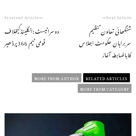
Previous Article
Next Article
شنگھائی تعاون تنظیم
دوسراٹیسٹ:انگلینڈکیخلاف
سربراہان حکومت اجلاس
قومی ٹیم 366پرڈھیر
کاباضابطہ آغاز
MORE FROM AUTHOR
RELATED ARTICLES
MORE FROM CATEGORY