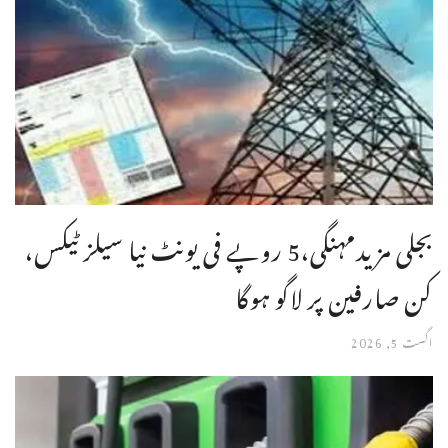
بجلی مزیدمہنگی،5 روپے فی یونٹ نیا سیلز ٹیکس،
کن صارفین پر لاگو ہوگا
اگست 5, 2026