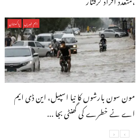
اہم خبریں
پاکستان
مون سون بارشوں کا نیا اسپیل، این ڈی ایم
اے نے خطرے کی گھنٹی بجا ...