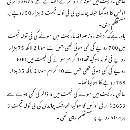
اونس کا ہوگیا جبکہ چاندی کی فی تولہ قیمت 3 ہزار 50 روپے پر
مستحکم رہی۔
یادرہےکہ گزشتہ روزصرافہ مارکیٹ میں سونے کی فی تولہ قیمت
میں 700 روپے کی کمی ہوئی تھی جس سے سونا 2 لاکھ 75 ہزار
روپے فی تولہ ہوگیاتھا10 گرام سونے کی قیمت میں 600
روپے کی کمی ہوئی تھی جس سے 10 گرام سونا 2 لاکھ 35 ہزار
768 روپے کا ہوگیاتھا۔
عالمی مارکیٹ میں سونے کی قیمت میں 6 ڈالر کی کمی ہونے سے
2653 ڈالر فی اونس کا ہوگیا تھاجبکہ چاندی کی فی تولہ قیمت 3
ہزار 50 روپے پر مستحکم رہی تھی۔