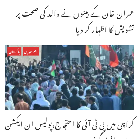
عمران خان کے بیٹوں نے والد کی صحت پر
تشویش کا اظہار کر دیا
اہم خبریں
پاکستان
کراچی میں پی ٹی آئی کا احتجاج،پولیس ان ایکشن
،متعدد افراد گرفتار