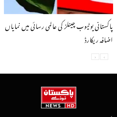
پاکستانی یوٹیوب چینلز کی عالمی رسائی میں نمایاں
اضافہ ریکارڈ