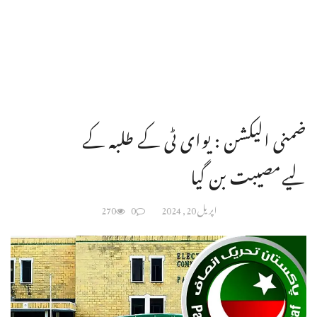
ضمنی الیکشن : یوای ٹی کے طلبہ کے
لیےمصیبت بن گیا
اپریل 20, 2024
0
270