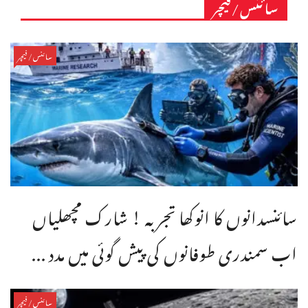
سائنس/فیچر
سائنس/فیچر
سائنسدانوں کا انوکھا تجربہ ! شارک مچھلیاں
اب سمندری طوفانوں کی پیش گوئی میں مدد ...
سائنس/فیچر