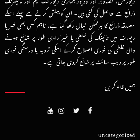
ذرائع سے حاصل کی گئی ہیں۔ ان کو پبلش کرنے سے پہلے اسکے
مصدقہ ذرائع کا ہرممکن خیال رکھا گیا ہے، تاہم کسی بھی خبر یا
رپورٹ میں ٹائپنگ کی غلطی یا غیرارادی طور پر شائع ہونے
والی غلطی کی فوری اصلاح کرکے اسکی تردید یا درستگی فوری
طور پر ویب سائٹ پر شائع کردی جاتی ہے۔
ہمیں فالو کریں
Uncategorized