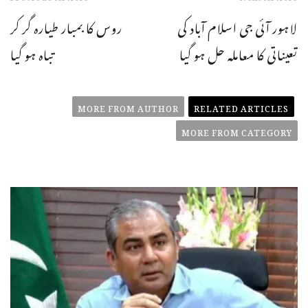
لاہور آئی جی اسلام آباد کی
روس کا بمبار طیارہ گر کر
تعیناتی کا معاملہ حل ہو گیا
تباہ ہو گیا
MORE FROM AUTHOR
RELATED ARTICLES
MORE FROM CATEGORY