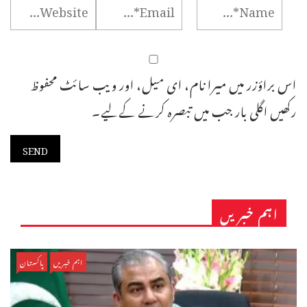
اس براؤزر میں میرا نام، ای میل، اور ویب سائٹ محفوظ
رکھیں اگلی بار جب میں تبصرہ کرنے کےلیے۔
اہم خبریں
اہم خبریں
پاکستان