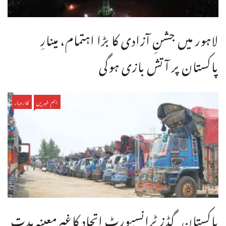
لاہور میں جشنِ آزادی کا بڑا اہتمام، مینارِ
پاکستان پر آتش بازی ہوگی
اہم خبریں
کاروبار
پاکستان گڈز ٹرانسپورٹ اتحاد کاغیرمعینہ مدت