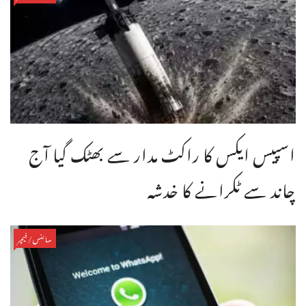
اسپیس ایکس کا راکٹ مدار سے بھٹک گیا آج
چاند سے ٹکرانے کا خدشہ
سائنس/فیچر