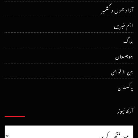
آزاد جموں و کشمیر
اہم خبریں
بلاگ
بلوچستان
بین الاقوامی
پاکستان
آرکائیوز