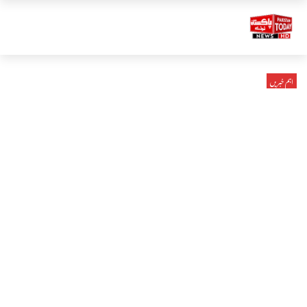
اہم خبریں