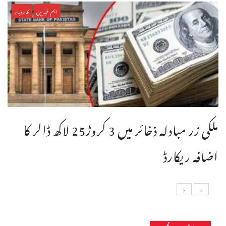
اہم خبریں
کاروبار
ملکی زر مبادلہ ذخائر میں 3 کروڑ25 لاکھ ڈالر کا
اضافہ ریکارڈ