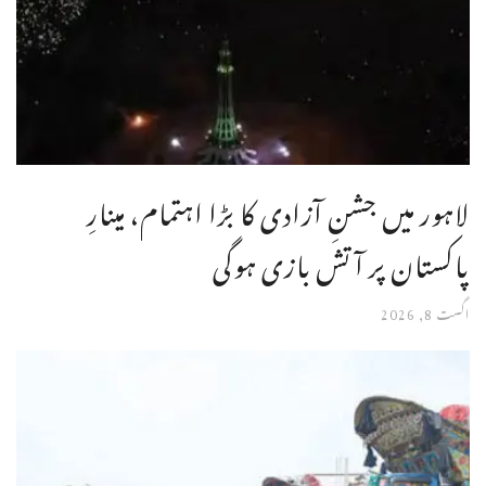
لاہور میں جشنِ آزادی کا بڑا اہتمام، مینارِ
پاکستان پر آتش بازی ہوگی
اگست 8, 2026