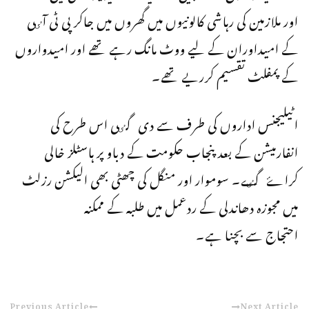
اور ملازمین کی رہاشی کالونیوں میں گھروں میں جاکر پی ٹی آٸی
کے امیداوران کے لیے ووٹ مانگ رہے تھے اور امیدواروں
کے پمفلٹ تقسیم کرریے تھے۔
اٹیلیجنس اداروں کی طرف سے دی گٸی اس طرح کی
انفارمیشن کے بعد پنجاب حکومت کے دباو پر ہاسٹلز خالی
کراۓ گٸے۔ سوموار اور منگل کی چھٹی بھی الیکشن رزلٹ
میں مجوزہ دھاندلی کے ردعمل میں طلبہ کے ممکنہ
احتجاج سے بچنا ہے۔
Previous Article
Next Article