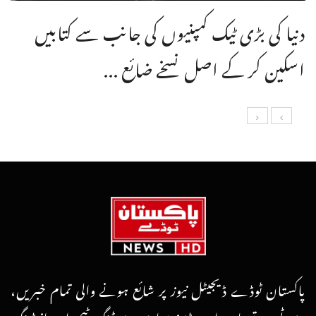
دنیا کی بڑی ٹیک کمپنیوں کی جانب سے کتابیں
اسکین کر کے اصل نسخے ضائع ...
پاکستان ٹوڈے ڈیجیٹل نیوز پر شائع ہونے والی تمام خبریں،
رپورٹس، تصاویر اور وڈیوز ہماری رپورٹنگ ٹیم اور مانیٹرنگ