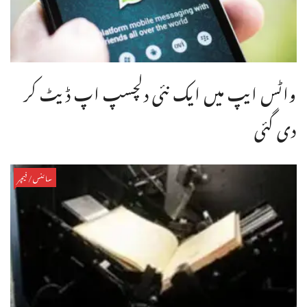
واٹس ایپ میں ایک نئی دلچسپ اپ ڈیٹ کر
دی گئی
سائنس/فیچر