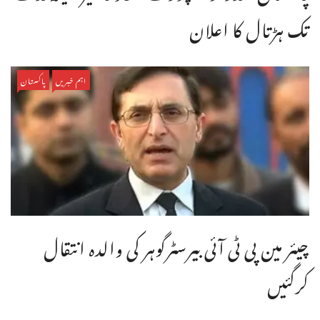
تک ہڑتال کا اعلان
اہم خبریں
پاکستان
چیئر مین پی ٹی آئی بیرسٹرگوہر کی والدہ انتقال
کرگئیں