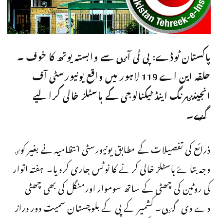
پاکستان ٹوڈے: پی ٹی آٸی سے وابستہ یوتھ کا خوف ۔
حلقہ این اے 119 لاہور میں واقع یونیورسٹی آف
انجینٸرنگ اینڈ ٹیکنالوجی کے ہاسٹلز خالی کرالیے
گٸے۔
ذرائع کی تفصیلات کے مطابق یونیورسٹی انتظامیہ نے بغیر کوٸ
وجہ بتاۓ ہاسٹلز خالی کرنے کا نوٹس جاری کردیا۔ ہفتہ اتوار
کی روٹین کی چھٹی کے ساتھ سوموار اورمنگل کی بھی چھٹی
دے دی گٸی۔ کشمیر کے پی کے بلوچستان سمیت دور دراز