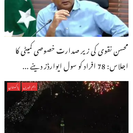
محسن نقوی کی زیر صدارت خصوصی کمیٹی کا
اجلاس: 78 افراد کو سول ایوارڈز دینے ...
اہم خبریں
پاکستان