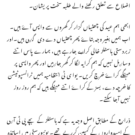
اضلاع سے تعلق رکھنے والے طلبہ سخت پریشان۔
ابھی ہم عید کی چھٹیاں گزار کر گھروں سے واپس آۓ ہیں۔
اب ہمیں بغیر وجہ بتاۓ پھر چھٹیاں دے دی گٸی ہیں۔اور
زبردستی ہاسٹلز خالی کراٸے جارہے ہیں، ہمارے پاس اتنے
وساٸل نہیں کہ ہم کرایہ لگا کر گھر جاٸیں اور پھر واپسی پر
مہنگے کراۓ خرچ کریں۔ یوا ی ٹی انتظامیہ ہمیں ٹرانسپوٹیشن
کا خرچہ دے، بسز کے کراۓ اتنے مہنگے ہیں کہ ہم روز روز
نہیں آجا سکتے۔
ذراٸع کے مطابق اصل وجہ یہ ہے کہ ہاسٹلز کے بچے پی ٹی آٸی
کے امیدواروں کے کمپین کرریے تھے۔ یونیورسٹی میں اساتذہ