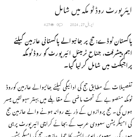
ایئرپورٹ روڈ ٹو مکہ میں شامل
اپریل 27, 2024
0
427
پاکستان ٹوڈے: حج پر جانیوالے پاکستانی عازمین کیلئے
اہم پیشرفت، جناح ٹرمینل ائیرپورٹ کو روڈ ٹومکہ
پراجیکٹ میں شامل کرلیا گیا۔
تفصیلات کے مطابق حج کی ادائیگی کیلئے جانیوالے عازمین کوروڈ
ٹومکہ منصوبے کے تحت ماضی کے مقابلے میں بہتر سہولتیں میسر
ہوں گی۔ حج پروازوں کے ذریعے روانہ ہونے والے عازمین حج
کی امیگریشن سعودی عرب کے بجائے کراچی ائیرپورٹ پرہی
ہوں گی۔ سعودی ایوی ایشن کا عملہ عازمین حج کی امیگریشن