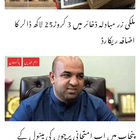
ملکی زر مبادلہ ذخائر میں 3 کروڑ25 لاکھ ڈالر کا
اضافہ ریکارڈ
اہم خبریں
پاکستان
پنجاب میں اب امتحانی پرچوں کی مینول کے