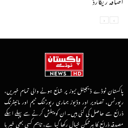
پاکستان ٹوڈے ڈیجیٹل نیوز پر شائع ہونے والی تمام خبریں،
رپورٹس، تصاویر اور وڈیوز ہماری رپورٹنگ ٹیم اور مانیٹرنگ
ذرائع سے حاصل کی گئی ہیں۔ ان کو پبلش کرنے سے پہلے اسکے
مصدقہ ذرائع کا ہرممکن خیال رکھا گیا ہے، تاہم کسی بھی خبر یا