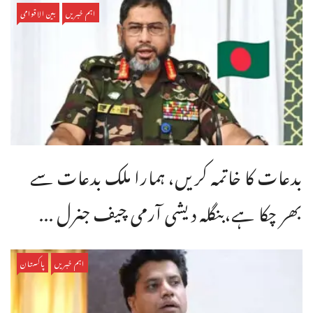
اہم خبریں
بین الاقوامی
بدعات کا خاتمہ کریں، ہمارا ملک بدعات سے
بھر چکا ہے،بنگله دیشی آرمی چیف جنرل ...
اہم خبریں
پاکستان