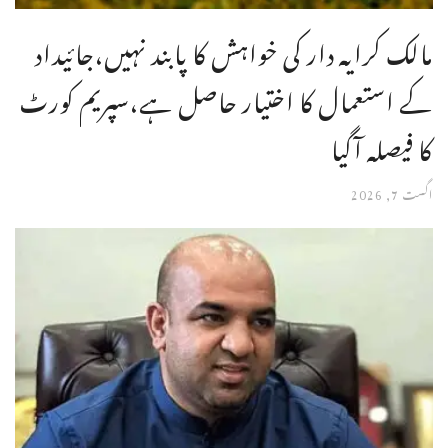
مالک کرایہ دار کی خواہش کا پابند نہیں،جائیداد
کے استعمال کا اختیار حاصل ہے،سپریم کورٹ
کا فیصلہ آگیا
اگست 7, 2026