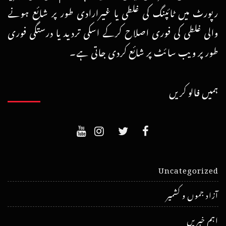
رپورٹ میں ٹائپنگ کی غلطی یا غیرارادی طور پر شائع ہونے
والی غلطی کی فوری اصلاح کرکے اسکی تردید یا درستگی فوری
طور پر ویب سائٹ پر شائع کردی جاتی ہے۔
ہمیں فالو کریں
Uncategorized
آزاد جموں و کشمیر
اہم خبریں