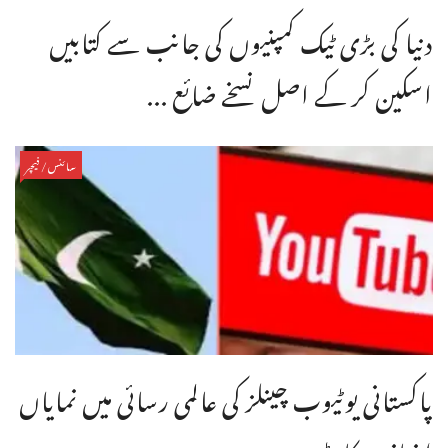
دنیا کی بڑی ٹیک کمپنیوں کی جانب سے کتابیں
اسکین کر کے اصل نسخے ضائع ...
سائنس/فیچر
پاکستانی یوٹیوب چینلز کی عالمی رسائی میں نمایاں
اضافہ ریکارڈ