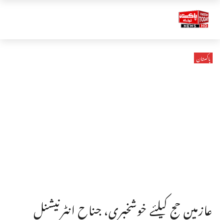
پاکستان
عازمین حج کیلئے خوشخبری، جناح انٹرنیشنل