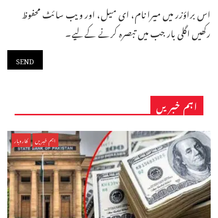
اس براؤزر میں میرا نام، ای میل، اور ویب سائٹ محفوظ
رکھیں اگلی بار جب میں تبصرہ کرنے کےلیے۔
اہم خبریں
اہم خبریں
کاروبار