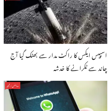
اسپیس ایکس کا راکٹ مدار سے بھٹک گیا آج
چاند سے ٹکرانے کا خدشہ
سائنس/فیچر