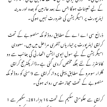
کے لیے تعینات ہوگا جس کے بعد عازمین کو جدہ اور مدینہ
ایئرپورٹ پر امیگریشن کی ضرورت نہیں ہوگی۔
ذرائع سی اے اے کے مطابق روڈ ٹو مکہ منصوبے کے تحت
کراچی ایئرپورٹ پر تیاریاں آخری مراحل میں ہیں، سعودی
امیگریشن کے لیے سول ایوی ایشن اتھارٹی کی جانب سے دو
کاؤنٹرز کے لئے جگہ مختص کردی گئی ہے۔ڈائریکٹرحج کراچی
گلزار سومرو کے مطابق پہلی پرواز کراچی سے 9 مئی کو روڈ ٹو مکہ
منصوبے کے تحت حجاز مقدس روانہ ہوگی۔
کراچی سے حکومتی سکیم کے تحت 16 ہزار281، سکھر سے 1