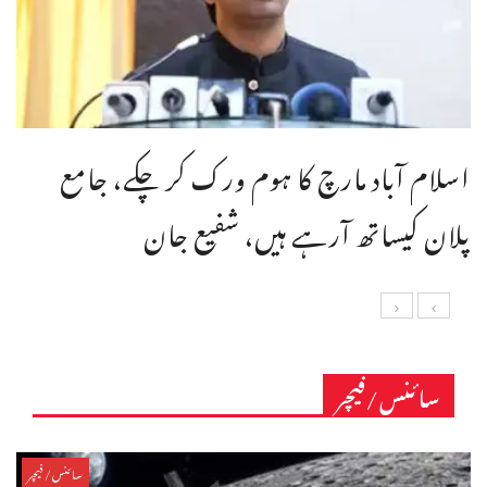
اسلام آباد مارچ کا ہوم ورک کر چکے، جامع
پلان کیساتھ آرہے ہیں، شفیع جان
سائنس/فیچر
سائنس/فیچر