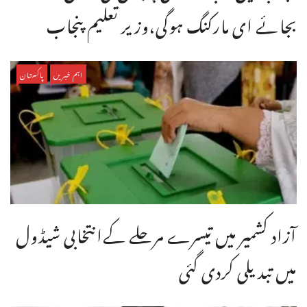
بجائے ای مارکنگ ہوگی،وزیر تعلیم پنجاب
اہم خبریں
پاکستان
آزاد کشمیر میں تیسرے مرحلے کےانتخابی شیڈول
میں تبدیلی کردی گئی