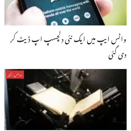
واٹس ایپ میں ایک نئی دلچسپ اپ ڈیٹ کر
دی گئی
سائنس/فیچر