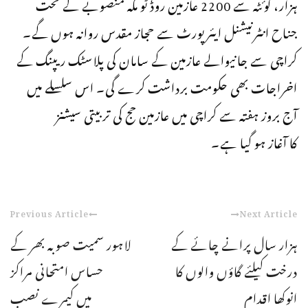
ہزار، کوئٹہ سے 2200 عازمین روڈ ٹو مکہ منصوبے کے تحت
جناح انٹرنیشنل ایئرپورٹ سے حجاز مقدس روانہ ہوں گے۔
کراچی سے جانیوالے عازمین کے سامان کی پلاسٹک ریپنگ کے
اخراجات بھی حکومت برداشت کرے گی۔ اس سلسلے میں
آج بروز ہفتہ سے کراچی میں عازمین حج کی تربیتی سیشنز
کا آغاز ہو گیا ہے۔
Previous Article
Next Article
ہزار سال پرانے چائے کے
لاہور سمیت صوبہ بھر کے
درخت کیلئے گاؤں والوں کا
حساس امتحانی مراکز
انوکھا اقدام
میں کیمرے نصب