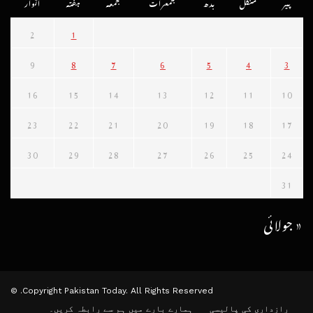
پیر
منگل
بدھ
جمعرات
جمعہ
ہفتہ
اتوار
2
1
9
8
7
6
5
4
3
16
15
14
13
12
11
10
23
22
21
20
19
18
17
30
29
28
27
26
25
24
31
« جولائی
Copyright Pakistan Today. All Rights Reserved. ©
رازداری کی پالیسی
ہمارے بارے میں
ہم سے رابطہ کریں۔