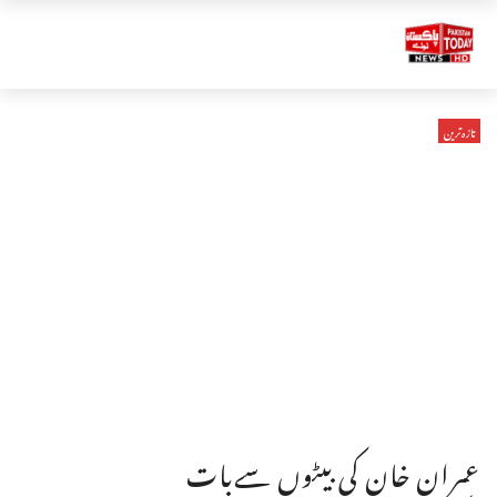
تازہ ترین
عمران خان کی بیٹوں سےبات