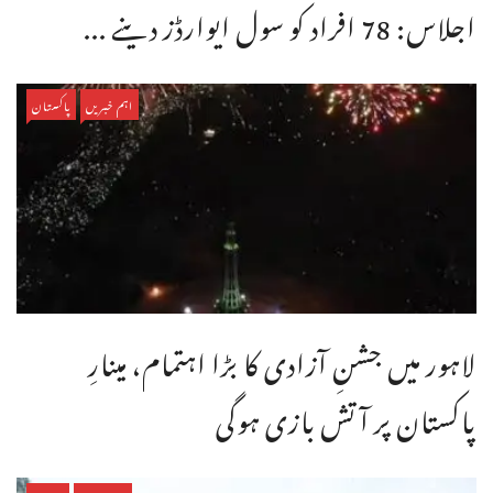
اجلاس: 78 افراد کو سول ایوارڈز دینے ...
اہم خبریں
پاکستان
لاہور میں جشنِ آزادی کا بڑا اہتمام، مینارِ
پاکستان پر آتش بازی ہوگی