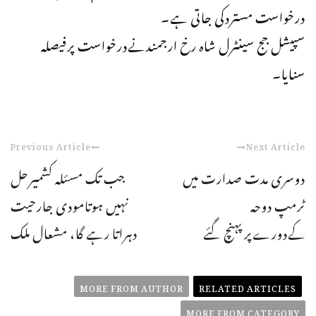
درخواست مستردکی جاتی ہے۔
سپیشل جج سینٹرل شاہ رخ ارجمندنےدرخواست پرفیصلہ
سنایا۔
Previous Article
Next Article
دوسری مدت صدارت میں
جب تک مسئلہ کشمیرحل
ٹرمپ دوحہ
نہیں ہوتامودی جارحیت
کےدورےپرپہنچ گئے
دہراتا رہے گا، مشعال ملک
MORE FROM AUTHOR
RELATED ARTICLES
MORE FROM CATEGORY