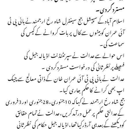
مستردکردی۔
اسلام آبادکےسپیشل جج سینٹرل شاہ رخ ارجمندنےبانی پی ٹی
آئی عمران کوبیٹوں سےکال پربات کروانے کےکیس کی
سماعت کی۔
اس حوالےسےعدالت نےسپرنٹنڈنٹ اڈیالہ جیل کی
فیصلےپرنظرثانی کی درخواست مستردکردی ۔
عدالت نےبانی پی ٹی آئی عمران خان کےذاتی معالج سےچیک
اپ بھی کرانے کاحکم جاری کیا۔
جج شاہ رخ ارجمند نےکہاکہ 10جنوری،28جنوری اور3فروری
کےعدالتی حکم پرعمل درآمدکریں،عدالت نےتمام حقائق
کودیکھنےکےبعدہی آرڈرکیاتھا،اڈیالہ جیل حکام کی نظرثانی