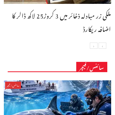
ملکی زر مبادلہ ذخائر میں 3 کروڑ25 لاکھ ڈالر کا
اضافہ ریکارڈ
سائنس/فیچر
سائنس/فیچر