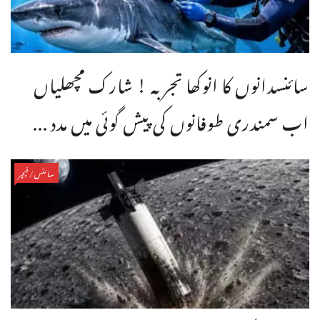
سائنسدانوں کا انوکھا تجربہ ! شارک مچھلیاں
اب سمندری طوفانوں کی پیش گوئی میں مدد ...
سائنس/فیچر