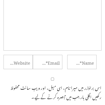
اس براؤزر میں میرا نام، ای میل، اور ویب سائٹ محفوظ
رکھیں اگلی بار جب میں تبصرہ کرنے کےلیے۔