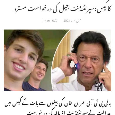
کاکیس:سپرنٹنڈنٹ جیل کی درخواست مسترد
مئی 14, 2025
0
114
بانی پی ٹی آئی عمران خان کی بیٹوں سےبات کےکیس میں
عدالت نےسپرنٹنڈنٹ اڈیالہ کی درخواست