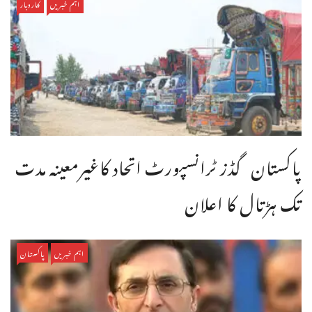
اہم خبریں
کاروبار
پاکستان گڈز ٹرانسپورٹ اتحاد کاغیرمعینہ مدت
تک ہڑتال کا اعلان
اہم خبریں
پاکستان