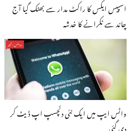
اسپیس ایکس کا راکٹ مدار سے بھٹک گیا آج
چاند سے ٹکرانے کا خدشہ
سائنس/فیچر
واٹس ایپ میں ایک نئی دلچسپ اپ ڈیٹ کر
دی گئی