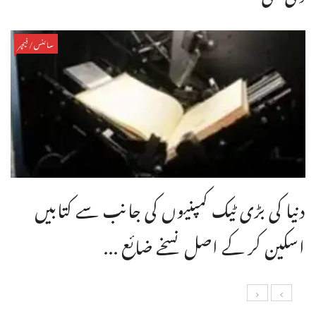
سائنس/فیچر
دنیا کی بڑی ٹیک کمپنیوں کی جانب سے کتابیں
اسکین کر کے اصل نسخے ضائع ...