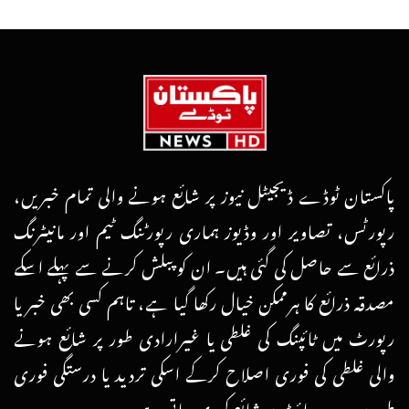
پاکستان ٹوڈے ڈیجیٹل نیوز پر شائع ہونے والی تمام خبریں،
رپورٹس، تصاویر اور وڈیوز ہماری رپورٹنگ ٹیم اور مانیٹرنگ
ذرائع سے حاصل کی گئی ہیں۔ ان کو پبلش کرنے سے پہلے اسکے
مصدقہ ذرائع کا ہرممکن خیال رکھا گیا ہے، تاہم کسی بھی خبر یا
رپورٹ میں ٹائپنگ کی غلطی یا غیرارادی طور پر شائع ہونے
والی غلطی کی فوری اصلاح کرکے اسکی تردید یا درستگی فوری
طور پر ویب سائٹ پر شائع کردی جاتی ہے۔