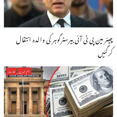
چیئر مین پی ٹی آئی بیرسٹرگوہر کی والدہ انتقال
کرگئیں
اہم خبریں
کاروبار