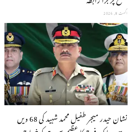
اگست 8, 2026
نشان حیدر میجر طفیل محمد شہید کی 68 ویں
برسی ،پاک فوج کا عظیم سپوت کو خراج