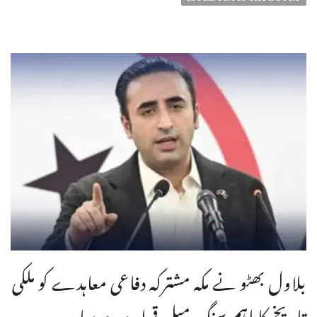
بلاول بھٹو نے مکہ مشترکہ دفاعی معاہدے کو ملکی
تاریخ کا اہم سنگِ میل قرار دے دیا