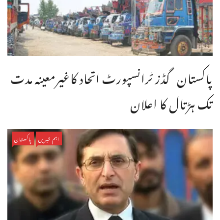
پاکستان گڈز ٹرانسپورٹ اتحاد کاغیرمعینہ مدت
تک ہڑتال کا اعلان
اہم خبریں
پاکستان