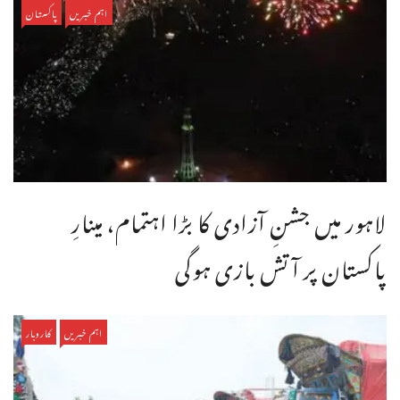
اہم خبریں
پاکستان
لاہور میں جشنِ آزادی کا بڑا اہتمام، مینارِ
پاکستان پر آتش بازی ہوگی
اہم خبریں
کاروبار