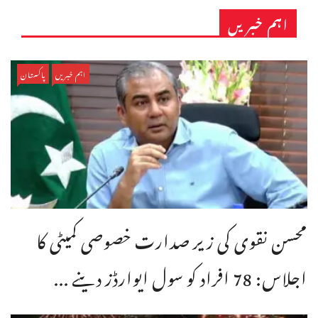
اہم خبریں
اہم خبریں
پاکستان
محسن نقوی کی زیر صدارت خصوصی کمیٹی کا
اجلاس: 78 افراد کو سول ایوارڈز دینے ...