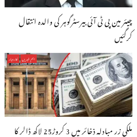
چیئر مین پی ٹی آئی بیرسٹرگوہر کی والدہ انتقال
کرگئیں
اہم خبریں
کاروبار
ملکی زر مبادلہ ذخائر میں 3 کروڑ25 لاکھ ڈالر کا