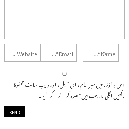
اس براؤزر میں میرا نام، ای میل، اور ویب سائٹ محفوظ
رکھیں اگلی بار جب میں تبصرہ کرنے کےلیے۔