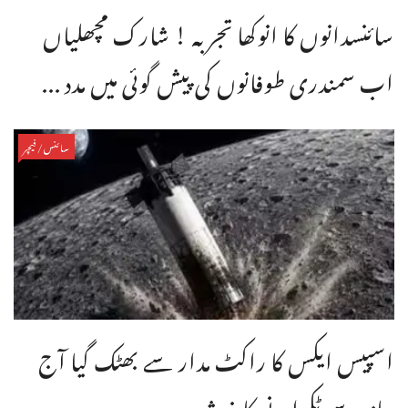
سائنسدانوں کا انوکھا تجربہ ! شارک مچھلیاں
اب سمندری طوفانوں کی پیش گوئی میں مدد ...
سائنس/فیچر
اسپیس ایکس کا راکٹ مدار سے بھٹک گیا آج
چاند سے ٹکرانے کا خدشہ