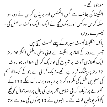
موجود تھے۔
انگلینڈ کی جانب سے گس ایٹکنسن اور بریڈن کرس نے دو، دو
جبکہ کرس ووکس اور چیک لیچ نے ایک، ایک وکٹ حاصل کی۔
تیسرےروز
:
پاک انگلینڈٹیسٹ سیریزکےپہلے ٹیسٹ میچ میں
تیسرےروزکےآغازپر انگلینڈ نے اپنی پہلی نامکمل اننگز 96 رنز
ایک کھلاڑی آؤٹ پر شروع کی تو زیک کرالی 64 اور جو روٹ
32 رنز پر بیٹنگ کر رہے تھے۔زیک کرالی نے چوکے کیساتھ ٹیم
کی سنچری مکمل کی مگر وہ کریز پر زیادہ دیر نہ رک سکے 113 کے
مجموعے پر زیک کرالی شاہین آفریدی کی بال پرعامرجمال کوکیچ
پکڑاکرپویلین لوٹ گئے۔ انہوں نے 13 چوکوں کی مدد سے 78