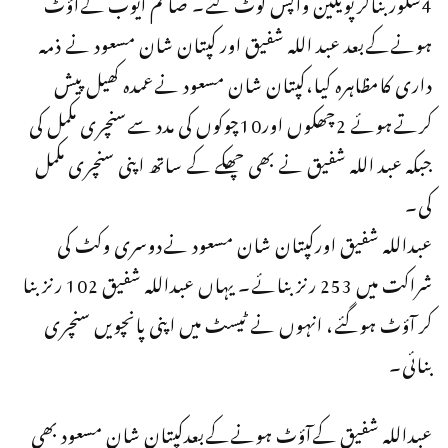
4سکوربناکرپویلین واپس لوٹ گئے۔ صائم ایوب کےآؤٹ
ہونےکےبعد عبد اللہ شفیق اور کپتان شان مسعود نے ذمہ
داری کامظاہرہ کیا،کپتان شان مسعود نےعمدہ کھیل پیش
کرتےہوئے 2چھکوں اور10چوکوں کی مدد سےسنچری مکمل کی
جبکہ عبد اللہ شفیق نے بھی چھکے کے ساتھ اپنی سنچری مکمل
کی۔
عبداللہ شفیق اورکپتان شان مسعود نےدوسری وکٹ کی
شراکت میں 253 رنز بنائے۔ یہاں عبداللہ شفیق 102 رنز بنا
کر آؤٹ ہوگئے، انہوں نے ٹیسٹ میں اپنی پانچویں سنچری
بنائی۔
عبداللہ شفیق کےآؤٹ ہونےکےبعدکپتان شان مسعود بھی