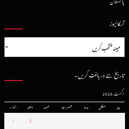
پاکستان
آرکائیوز
تاریخ سے دریافت کریں۔
اگست 2026
پیر
منگل
بدھ
جمعرات
جمعہ
ہفتہ
اتوار
2
1