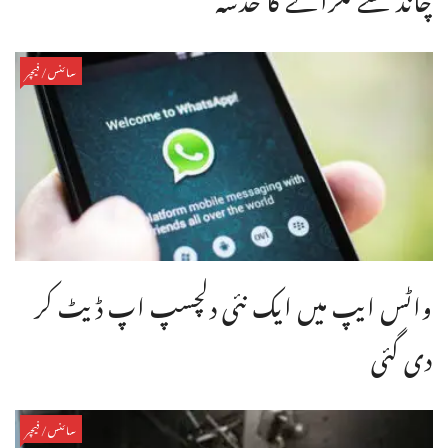
سائنس/فیچر
واٹس ایپ میں ایک نئی دلچسپ اپ ڈیٹ کر
دی گئی
سائنس/فیچر