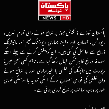
پاکستان ٹوڈے ڈیجیٹل نیوز پر شائع ہونے والی تمام خبریں،
رپورٹس، تصاویر اور وڈیوز ہماری رپورٹنگ ٹیم اور مانیٹرنگ
ذرائع سے حاصل کی گئی ہیں۔ ان کو پبلش کرنے سے پہلے اسکے
مصدقہ ذرائع کا ہرممکن خیال رکھا گیا ہے، تاہم کسی بھی خبر یا
رپورٹ میں ٹائپنگ کی غلطی یا غیرارادی طور پر شائع ہونے
والی غلطی کی فوری اصلاح کرکے اسکی تردید یا درستگی فوری
طور پر ویب سائٹ پر شائع کردی جاتی ہے۔
ہمیں فالو کریں