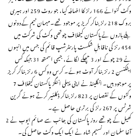
وکٹ گنوائے 166 رنز کا اضافہ کیا، جو روٹ 259 اور ہیری
بروک 218 رنز بناکر کریز پر موجود تھے۔مہمان ٹیم کےدونوں
بلےبازوں نےپاکستان کیخلاف چوتھی وکٹ کی شرکت میں
454 رنز کی ناقابلِ شکست پارنٹرشپ قائم کی جس میں انہوں
نے 29 چوکے اور 3 چھکے لگائے، جیمی اسمتھ 31 جبکہ گس
ایٹکنسن 2 رنز بناکر آوٹ ہوئے۔ کرس ووکس 6 رنز بناکر کریز
پر موجود ہیں۔ انگلینڈ نے اپنی پہلی اننگز پاکستان کیخلاف 7
وکٹوں کے نقصان پر 823 رنز بناکر ڈکلئیر کرتے ہوئے گرین
شرٹس پر 267 رنز کی برتری حاصل ہے۔
کھیل کے چوتھے روز پاکستان کی جانب سے صائم ایوب نے 2
آغا سلمان اور نسیم شاہ نے ایک ایک وکٹ حاصل کی۔