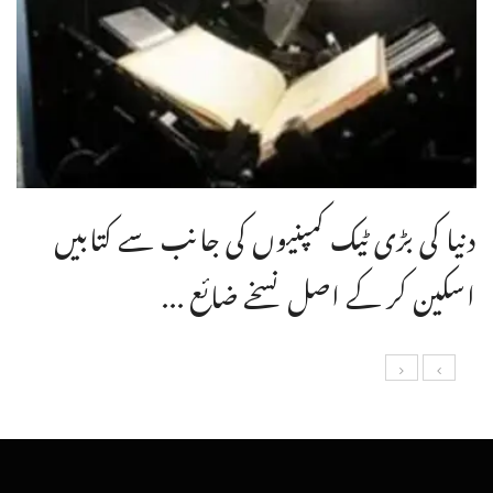
دنیا کی بڑی ٹیک کمپنیوں کی جانب سے کتابیں
اسکین کر کے اصل نسخے ضائع ...