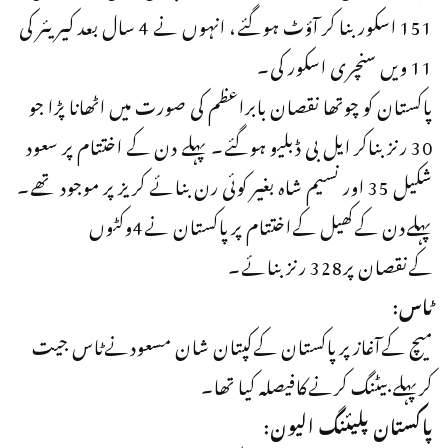
151 اسکور بنا کر آؤٹ ہوگئے، انہوں نے 4 سال بعد کیریئر کی
11 ویں سنچری اسکور کی۔
پاکستان کو چوتھا نقصان بابراعظم کی صورت میں اٹھانا پڑا جو
30 رنز بناکر ایل بی ڈبلیو ہوگئے۔ پہلے دن کے اختتام پر سعود
شکیل 35 اور نسیم شاہ بغیر کوئی رن بنائے کریز پر موجود تھے۔
پہلےدن کےکھیل کےاختتام پرپاکستان نے4وکٹوں
کےنقصان پر328 رنز بنائے۔
ٹاس:
میچ کےآغازپرپاکستان کےکپتان شان مسعودنےٹاس جیت
کرپہلے بیٹنگ کرنےکافیصلہ کیا تھا۔
پاکستان پلیئنگ الیون: