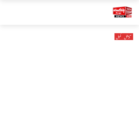
سپیشل
کھیل