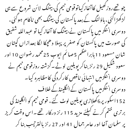
چوتھےروزکھیل کاآغازکیاتوقومی ٹیم کی بیٹنگ لائن شروع سےہی
لڑکھڑاگئی،باؤلنگ کےبعدپاکستان کی بیٹنگ بھی ناکام ہوگئی،
دوسری اننگز میں پاکستان نے بیٹنگ کا آغاز کیا تو عبداللہ شفیق
کی صورت میں پاکستان کو صفر پر پہلا دھچکا لگا بعدازاں کپتان
شان مسعود 11بابراعظم 5صائم ایوب 25محمد رضوان 10 اور
سعود شکیل 29 رنز بناکر پویلین لوٹے۔گزشتہ روزقومی ٹیم نے
دوسری اننگزمیں انتہائی ناقص کارکردگی کامظاہرہ کیا۔
دوسری اننگزمیں پاکستان کےانگلینڈکےخلاف
152اسکورپر6کھلاڑی پویلین لوٹ گئے، قومی ٹیم کو انگلینڈ کی
برتری ختم کرنے کیلئے مزید 115 رنز درکار تھے۔اس وقت کریز
پر سلمان آغا اور عامر جمال 41 اور 27 رنز بالترتیب بنا کر