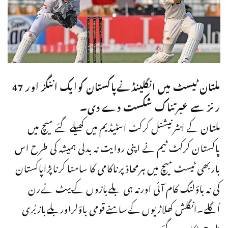
ملتان ٹیسٹ میں انگلینڈنےپاکستان کوایک اننگز اور 47
رنز سے عبرتناک شکست دے دی۔
ملتان کے انٹرنیشنل کرکٹ اسٹیڈیم میں کھیلے گئے میچ میں
پاکستان کرکٹ ٹیم نے اپنی روایت نہ بدلی ہمیشہ کی طرح اس
باربھی ٹیسٹ میچ میں ہرمحاذپرناکامی کا سامنا کرناپڑاپاکستان
کی نہ باؤلنگ کام آئی اورنہ ہی بلےبازوں کےبیٹ نےرن
اُگلے۔انگلش کھلاڑیوں کےسامنےقومی باؤلراوربلےبازبُری
طرح ناکام ہوگئے۔