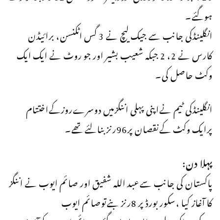
ہوگئے۔
انگلینڈکی جانب سے جیک لیچ نے 3 گس اٹکنسن، برائیڈن
کارس نے 2، 2 جبکہ شعیب بشیر اور جو روٹ نے ایک ایک
وکٹ حاصل کی۔
انگلینڈکی ٹیم نےاپنی پہلی اننگزمیں دوسرےروزکےاختتام
پرایک وکٹ کےنقصان پر96رنزبنالئےتھے۔
پہلا دن:
پاکستان کی جانب سےعبد اللہ شفیق اور صائم ایوب نے اننگز
کا آغاز کیا ،سکور بورڈ پر 8رنز بنےتوصائم ایوب