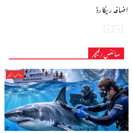
اضافہ ریکارڈ
سائنس/فیچر
سائنس/فیچر