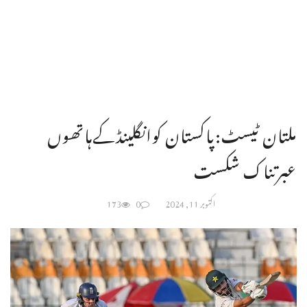
ملتان ٹیسٹ:پاکستان کوانگلینڈکےہاتھوں
عبرتناک شکست
اکتوبر 11, 2024
0
173