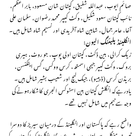
صائم ایوب، عبداللہ شفیق، کپتان شان مسعود، بابر اعظم،
نائب کپتان سعود شکیل، وکٹ کیپر محمد رضوان، سلمان علی
آغا، عامر جمال، شاہین شاہ آفریدی اور نسیم شاہ شامل ہیں۔
انگلینڈ پلیئنگ الیون:
زیک کرالی، بین ڈکٹ، کپتان اولی پوپ، جو روٹ، ہیری
بروک، وکٹ کیپر جیمی اسمتھ، کرس ووکس، گس ایٹکنسن،
بریڈن کرس (ڈیبیو)، جیک لیچ اور شعیب بشیر شامل ہیں۔
یادرہےکہ انگلش کپتان بین اسٹوکس انجری کاشکارہونےکی
وجہ سےٹیم میں شامل نہیں تھے۔
واضح رہے کہ پاکستان اور انگلینڈ کے درمیان سیریز کا دوسرا
ٹیسٹ منگل سے ملتان میں شروع ہوگا، انگلینڈ کو پاکستان کے