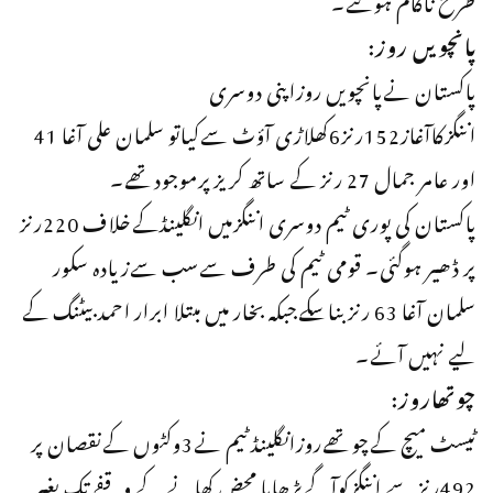
پانچویں روز:
پاکستان نےپانچویں روزاپنی دوسری
اننگزکاآغاز152رنز6کھلاڑی آؤٹ سےکیاتو سلمان علی آغا 41
اور عامر جمال 27 رنز کے ساتھ کریزپرموجودتھے۔
پاکستان کی پوری ٹیم دوسری اننگزمیں انگلینڈکےخلاف 220رنز
پر ڈھیر ہوگئی۔ قومی ٹیم کی طرف سےسب سےزیادہ سکور
سلمان آغا 63 رنزبناسکےجبکہ بخار میں مبتلا ابرار احمد بیٹنگ کے
لیے نہیں آئے۔
چوتھاروز:
ٹیسٹ میچ کےچوتھےروزانگلینڈٹیم نے3وکٹوں کےنقصان پر
492رنز سے اننگزکوآگےبڑھایا محض کھانے کے وقفے تک بغیر