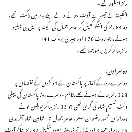
رنز اسکور کیے۔
انگلینڈ کے تیسرے آؤٹ ہونے والے بلے باز بین ڈکٹ تھے،
وہ 84 رنز کی اننگز کھیل کر عامر جمال کی گیند پر ایل بی ڈبلیو
ہوئے، جو روٹ 176 اور ہیری بروک 141
رنزبناکرکریزپرموجودتھے۔
دوسرادن:
دوسرےروزکےآغازپرپاکستان نے4وکٹوں کےنقصان پر
328 رنز بنائے ہوئےتھے،تاہم دوسرےروزپاکستان کی پہلی
وکٹ نسیم شاہ کی گری تھی جو 33 رنز بناکر پویلین لوٹے
بعدازاں محمد رضوان صفر، عامر جمال 7 ،شاہین شاہ آفریدی
26 ،ابرار حمد 3 اور مڈل آرڈر بیٹر سعود شکیل 82 رنز بناکرآؤٹ