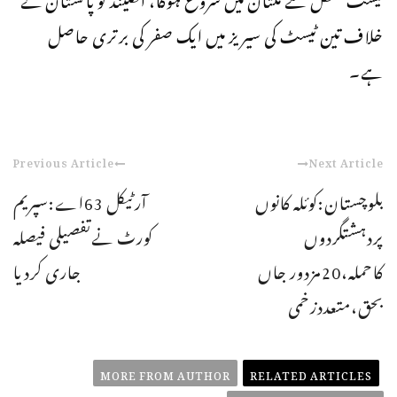
خلاف تین ٹیسٹ کی سیریز میں ایک صفر کی برتری حاصل
ہے۔
Previous Article
Next Article
بلوچستان:کوئلہ کانوں
آرٹیکل 63اے:سپریم
پردہشتگردوں
کورٹ نےتفصیلی فیصلہ
کاحملہ،20مزدور جاں
جاری کردیا
بحق،متعددزخمی
MORE FROM AUTHOR
RELATED ARTICLES