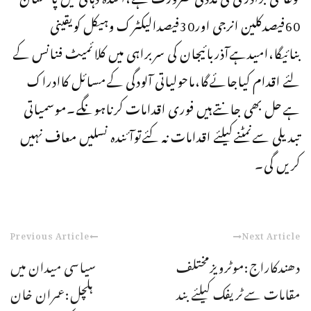
60فیصدکلین انرجی اور30فیصدالیکٹرک وہیکل کویقینی
بنائیگا،امیدہےآذربائیجان کی سربراہی میں کلائمیٹ فنانس کے
لئے اقدام کیاجائےگا،ماحولیاتی آلودگی کےمسائل کاادراک
ہےحل بھی جانتےہیں فوری اقدامات کرناہونگے۔موسمیاتی
تبدیلی سےنمٹنےکیلئے اقدامات نہ کئےتوآئندہ نسلیں معاف نہیں
کریں گی۔
Previous Article
Next Article
دھندکاراج:موٹرویزمختلف
سیاسی میدان میں
مقامات سےٹریفک کیلئے بند
ہلچل:عمران خان