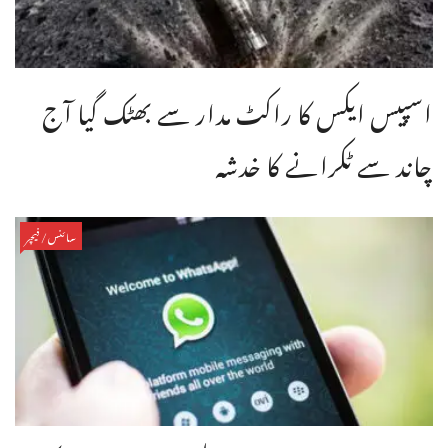
اسپیس ایکس کا راکٹ مدار سے بھٹک گیا آج
چاند سے ٹکرانے کا خدشہ
سائنس/فیچر