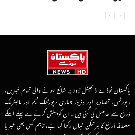
پاکستان ٹوڈے ڈیجیٹل نیوز پر شائع ہونے والی تمام خبریں،
رپورٹس، تصاویر اور وڈیوز ہماری رپورٹنگ ٹیم اور مانیٹرنگ
ذرائع سے حاصل کی گئی ہیں۔ ان کو پبلش کرنے سے پہلے اسکے
مصدقہ ذرائع کا ہرممکن خیال رکھا گیا ہے، تاہم کسی بھی خبر یا