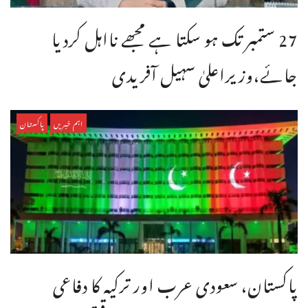
27 ستمبر تک ہو سکتا ہے مجھے نااہل کردیا
جائے،وزیراعلیٰ سہیل آفریدی
اہم خبریں
پاکستان
پاکستان، سعودی عرب اور ترکیہ کا دفاعی