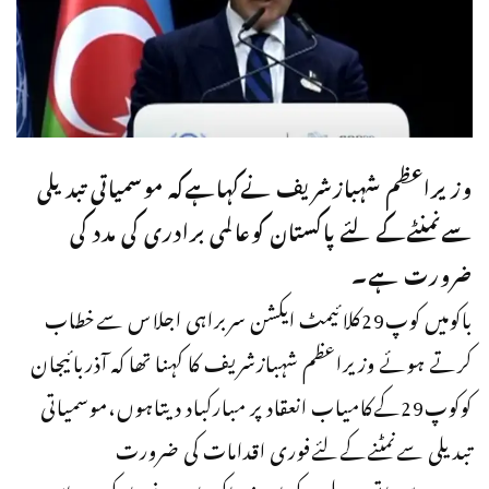
وزیراعظم شہبازشریف نےکہاہےکہ موسمیاتی تبدیلی
سےنمنٹےکےلئے پاکستان کوعالمی برادری کی مدد کی
ضرورت ہے۔
باکومیں کوپ29کلائیمٹ ایکشن سربراہی اجلاس سےخطاب
کرتے ہوئے وزیراعظم شہبازشریف کا کہنا تھا کہ آذربائیجان
کوکوپ29کےکامیاب انعقاد پر مبارکباد دیتاہوں،موسمیاتی
تبدیلی سےنمٹنےکےلئےفوری اقدامات کی ضرورت