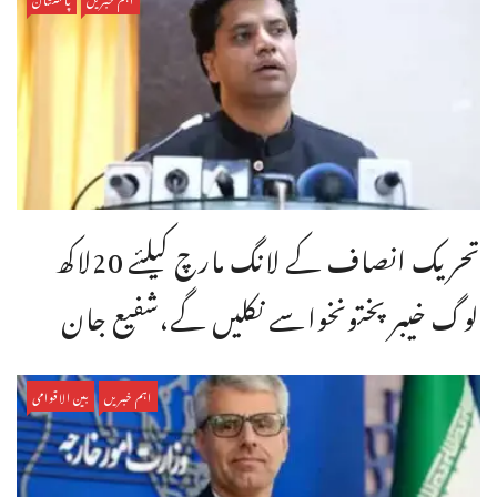
تحریک انصاف کے لانگ مارچ کیلئے 20لاکھ
لوگ خیبر پختونخواسے نکلیں گے،شفیع جان
اہم خبریں
بین الاقوامی