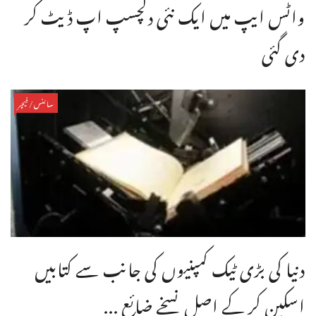
واٹس ایپ میں ایک نئی دلچسپ اپ ڈیٹ کر
دی گئی
سائنس/فیچر
دنیا کی بڑی ٹیک کمپنیوں کی جانب سے کتابیں
اسکین کر کے اصل نسخے ضائع ...