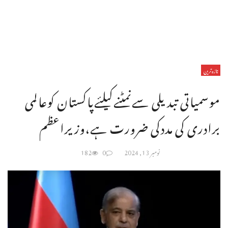
تازہ ترین
موسمیاتی تبدیلی سےنمٹنےکیلئےپاکستان کوعالمی
برادری کی مددکی ضرورت ہے،وزیراعظم
نومبر 13, 2024
0
182