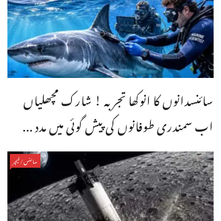
سائنسدانوں کا انوکھا تجربہ ! شارک مچھلیاں
اب سمندری طوفانوں کی پیش گوئی میں مدد ...
سائنس/فیچر