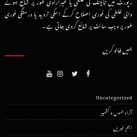
رپورٹ میں ٹائپنگ کی غلطی یا غیرارادی طور پر شائع ہونے
والی غلطی کی فوری اصلاح کرکے اسکی تردید یا درستگی فوری
طور پر ویب سائٹ پر شائع کردی جاتی ہے۔
ہمیں فالو کریں
Uncategorized
آزاد جموں و کشمیر
اہم خبریں