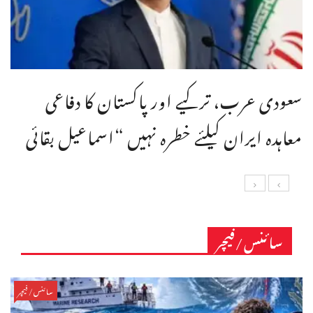
سعودی عرب، ترکیے اور پاکستان کا دفاعی
معاہدہ ایران کیلئے خطرہ نہیں “اسماعیل بقائی
سائنس/فیچر
سائنس/فیچر