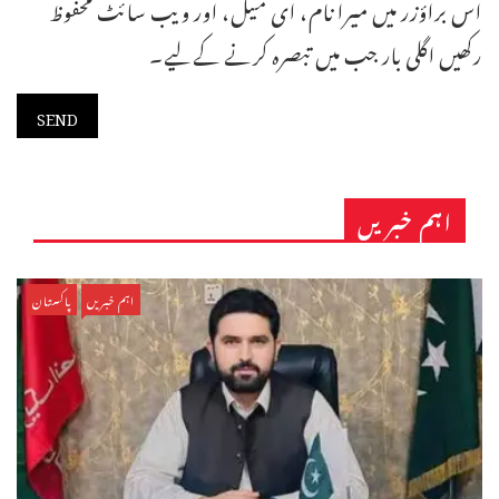
اس براؤزر میں میرا نام، ای میل، اور ویب سائٹ محفوظ
رکھیں اگلی بار جب میں تبصرہ کرنے کےلیے۔
اہم خبریں
اہم خبریں
پاکستان