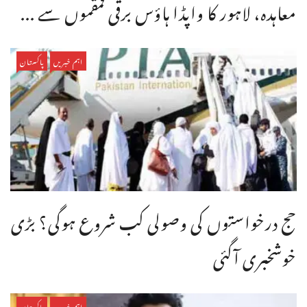
معاہدہ، لاہور کا واپڈا ہاؤس برقی قمقموں سے ...
اہم خبریں
پاکستان
حج درخواستوں کی وصولی کب شروع ہوگی؟ بڑی
خوشخبری آگئی
اہم خبریں
پاکستان