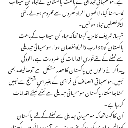
ہے،موسمیاتی تبدیلی کےباعث پاکستان نےتباہ کن سیلاب
کاسامنا کیا،لاکھوں افراد گھروں سےمحروم ہوئے،کئی
ایکڑفصلیں تباہ ہوگئیں۔
شہبازشریف کامزیدکہناتھاکہ تباہ کن سیلاب کےباعث
پاکستان کو30ارب ڈالرکانقصان ہوا،موسمیاتی تبدیلی
سےنمٹنےکےلئےفوری اقدامات کی ضرورت ہے،آلودگی
پیداکرنےوالوں میں پاکستان کاحصہ مشکل سے آدھافیصدبھی
نہیں،موسمیاتی انصاف کی فراہمی کےبغیراس چیلنج سےنہیں
نمٹاجاسکتا،پاکستان موسمیاتی تبدیلی سےنمٹنےکیلئےاقدامات
کررہاہے۔
اُن کاکہناتھاکہ موسمیاتی تبدیلی سےنمنٹےکےلئے پاکستان
کوعالمی برادری کی مددکی ضرورت ہے،آئندہ دہائی میں پاکستان