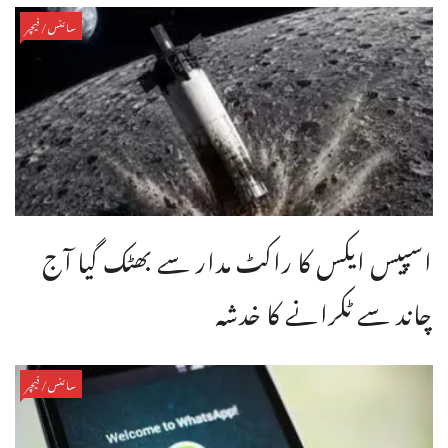
سائنس/فیچر
اسپیس ایکس کا راکٹ مدار سے بھٹک گیا آج
چاند سے ٹکرانے کا خدشہ
سائنس/فیچر