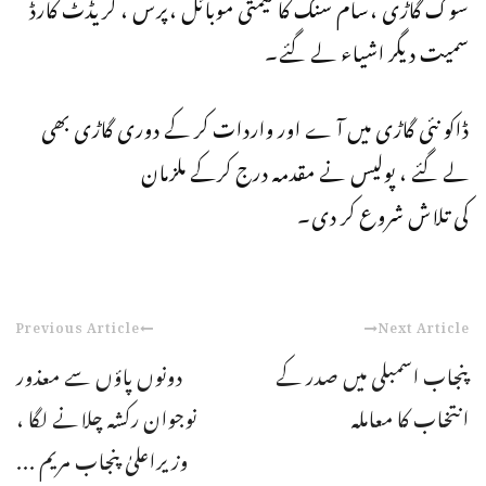
سوک گاڑی ،سام سنگ کا قیمتی موبائل ،پرس ، کریڈٹ کارڈ
سمیت دیگر اشیاء لے گئے۔
ڈاکو نئی گاڑی میں آ ے اور واردات کر کے دوری گاڑی بھی
لے گئے ، پولیس نے مقدمہ درج کرکے ملزمان
کی تلاش شروع کر دی۔
Previous Article
Next Article
پنجاب اسمبلی میں صدر کے
دونوں پاؤں سے معذور
انتخاب کا معاملہ
نوجوان رکشہ چلانے لگا ،
وزیراعلیٰ پنجاب مریم ...