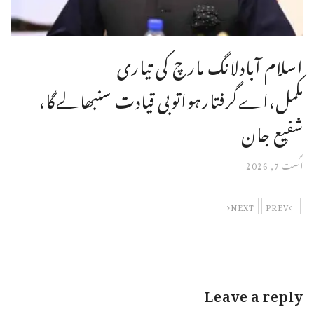
اسلام آبادلانگ مارچ کی تیاری
مکمل،اےگرفتارہواتوبی قیادت سنبھالےگا،
شفیع جان
اگست 7, 2026
NEXT
PREV
Leave a reply