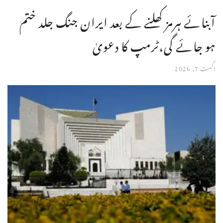
آبنائے ہرمز کھلنے کے بعد ایران جنگ جلد ختم
ہو جائے گی،ٹرمپ کا دعویٰ
اگست 7, 2026