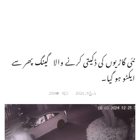
نئی گاڑیوں کی ڈکیتی کرنے والا گینگ پھر سے
ایکٹو ہو گیا۔
مارچ 9, 2024
0
250