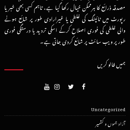
مصدقہ ذرائع کا ہرممکن خیال رکھا گیا ہے، تاہم کسی بھی خبر یا
رپورٹ میں ٹائپنگ کی غلطی یا غیرارادی طور پر شائع ہونے
والی غلطی کی فوری اصلاح کرکے اسکی تردید یا درستگی فوری
طور پر ویب سائٹ پر شائع کردی جاتی ہے۔
ہمیں فالو کریں
Uncategorized
آزاد جموں و کشمیر