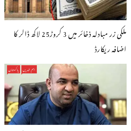
ملکی زر مبادلہ ذخائر میں 3 کروڑ25 لاکھ ڈالر کا
اضافہ ریکارڈ
اہم خبریں
پاکستان