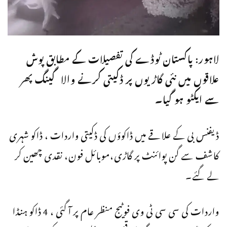
لاہور: پاکستان ٹوڈے کی تفصیلات کے مطابق پوش
علاقوں میں نئی گاڑیوں پر ڈکیتی کرنے والا گینگ پھر
سے ایکٹو ہو گیا۔
ڈیفنس بی کے علاقے میں ڈاکوؤں کی ڈکیتی واردات ، ڈاکو شہری
کاشف سے گن پوائنٹ پر گاڑی،موبائل فون، نقدی چھین کر
لے گئے۔
واردات کی سی سی ٹی وی فوٹیج منظر عام پر آ گئی ، 4 ڈاکو ہنڈا