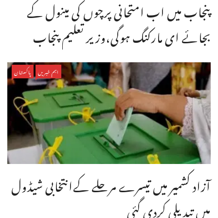
پنجاب میں اب امتحانی پرچوں کی مینول کے
بجائے ای مارکنگ ہوگی،وزیر تعلیم پنجاب
اہم خبریں
پاکستان
آزاد کشمیر میں تیسرے مرحلے کےانتخابی شیڈول
میں تبدیلی کردی گئی