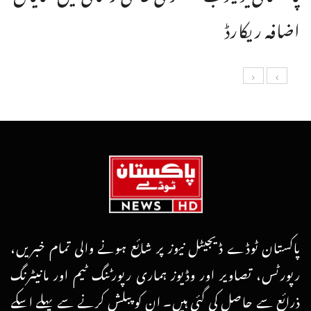
اضافہ ریکارڈ
پاکستان ٹوڈے ڈیجیٹل نیوز پر شائع ہونے والی تمام خبریں،
رپورٹس، تصاویر اور وڈیوز ہماری رپورٹنگ ٹیم اور مانیٹرنگ
ذرائع سے حاصل کی گئی ہیں۔ ان کو پبلش کرنے سے پہلے اسکے