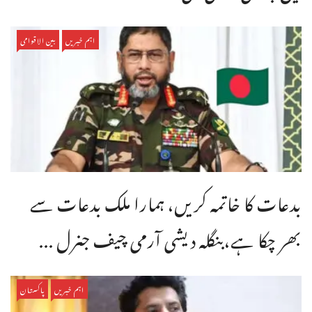
اہم خبریں
بین الاقوامی
بدعات کا خاتمہ کریں، ہمارا ملک بدعات سے
بھر چکا ہے،بنگله دیشی آرمی چیف جنرل ...
اہم خبریں
پاکستان