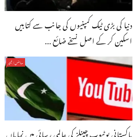
دنیا کی بڑی ٹیک کمپنیوں کی جانب سے کتابیں
اسکین کر کے اصل نسخے ضائع ...
سائنس/فیچر
پاکستانی یوٹیوب چینلز کی عالمی رسائی میں نمایاں