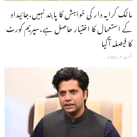
مالک کرایہ دار کی خواہش کا پابند نہیں،جائیداد
کے استعمال کا اختیار حاصل ہے،سپریم کورٹ
کا فیصلہ آگیا
اگست 7, 2026