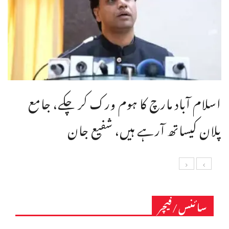
اسلام آباد مارچ کا ہوم ورک کر چکے، جامع
پلان کیساتھ آرہے ہیں، شفیع جان
سائنس/فیچر