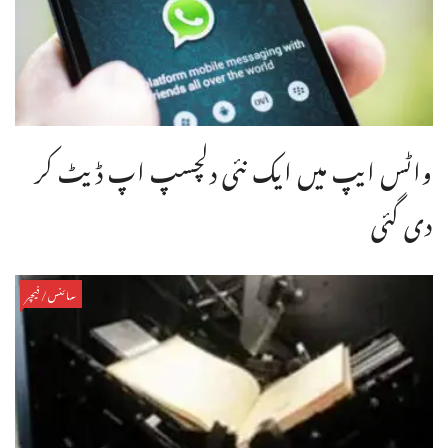
واٹس ایپ میں ایک نئی دلچسپ اپ ڈیٹ کر
دی گئی
سائنس/فیچر