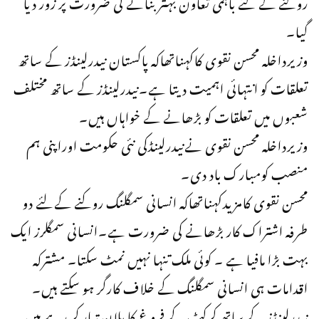
روکنے کے لئے باہمی تعاون بہتر بنانے کی ضرورت پر زور دیا
گیا۔
وزیرداخلہ محسن نقوی کاکہناتھاکہ پاکستان نیدرلینڈز کے ساتھ
تعلقات کو انتہائی اہمیت دیتا ہے۔نیدرلینڈز کے ساتھ مختلف
شعبوں میں تعلقات کو بڑھانے کے خواہاں ہیں۔
وزیرداخلہ محسن نقوی نےنیدرلینڈکی نئی حکومت اوراپنی ہم
منصب کومبارک باد دی۔
محسن نقوی کامزیدکہناتھاکہ انسانی سمگلنگ روکنے کےلئے دو
طرفہ اشتراک کار بڑھانے کی ضرورت ہے۔انسانی سمگلرز ایک
بہت بڑا مافیا ہے ۔ کوئی ملک تنہا نہیں نمٹ سکتا۔ مشترکہ
اقدامات ہی انسانی سمگلنگ کے خلاف کارگر ہو سکتے ہیں۔
نیدرلینڈز کے ساتھ کرکٹ کے فروغ کا پلان تیار کر رہے ہیں۔