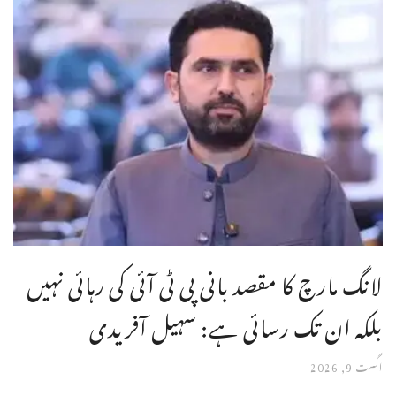
لانگ مارچ کا مقصد بانی پی ٹی آئی کی رہائی نہیں
بلکہ ان تک رسائی ہے: سہیل آفریدی
اگست 9, 2026