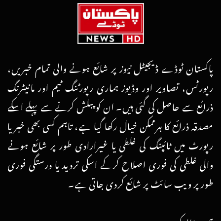
پاکستان ٹوڈے ڈیجیٹل نیوز پر شائع ہونے والی تمام خبریں،
رپورٹس، تصاویر اور وڈیوز ہماری رپورٹنگ ٹیم اور مانیٹرنگ
ذرائع سے حاصل کی گئی ہیں۔ ان کو پبلش کرنے سے پہلے اسکے
مصدقہ ذرائع کا ہرممکن خیال رکھا گیا ہے، تاہم کسی بھی خبر یا
رپورٹ میں ٹائپنگ کی غلطی یا غیرارادی طور پر شائع ہونے
والی غلطی کی فوری اصلاح کرکے اسکی تردید یا درستگی فوری
طور پر ویب سائٹ پر شائع کردی جاتی ہے۔