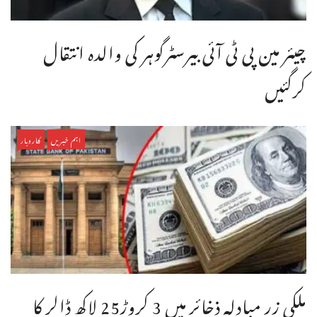
چیئر مین پی ٹی آئی بیرسٹرگوہر کی والدہ انتقال
کرگئیں
اہم خبریں
کاروبار
ملکی زر مبادلہ ذخائر میں 3 کروڑ25 لاکھ ڈالر کا