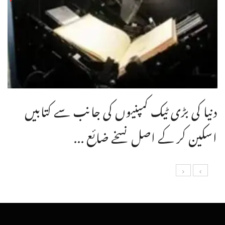
دنیا کی بڑی ٹیک کمپنیوں کی جانب سے کتابیں
اسکین کر کے اصل نسخے ضائع ...