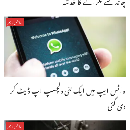
چاند سے ٹکرانے کا خدشہ
سائنس/فیچر
واٹس ایپ میں ایک نئی دلچسپ اپ ڈیٹ کر
دی گئی
سائنس/فیچر