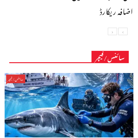
اضافہ ریکارڈ
سائنس/فیچر
سائنس/فیچر