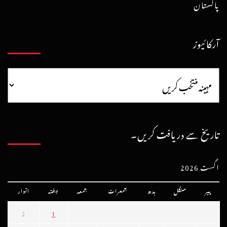
پاکستان
آرکائیوز
تاریخ سے دریافت کریں۔
اگست 2026
پیر
منگل
بدھ
جمعرات
جمعہ
ہفتہ
اتوار
2
1