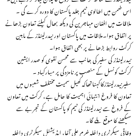
اس ضمن میں اطالوی ٹیم جلد پاکستان کا دورہ کرے گی ۔
ملاقات میں افغان مہاجرین کی دیکھ بھال کیلئے تعاون بڑھانے
پر اتفاق ہوا۔ملاقات میں پاکستان اور نیدرلینڈز کے مابین
کرکٹ روابط بڑھانے پر بھی اتفاق ہوا۔
نیدرلینڈز کی سفیر کی جانب سے محسن نقوی کو صدر ایشین
کرکٹ کونسل کے منصب پر نامزدگی پر مبارکباد ۔
سفیرنیدرلینڈزکاکہناتھاکہ کھیل سمیت مختلف شعبوں میں
تعاون کا فروغ انتہائی اہمیت کا حامل ہے، کرکٹ میں تعاون
کے فروغ سے نیدرلینڈز کی ٹیم کو پاکستان کے تجربے سے
سیکھنے کا موقع ملے گا۔
وفاقی سیکرٹری داخلہ خرم علی آغا، ایڈیشنل سیکرٹری داخلہ