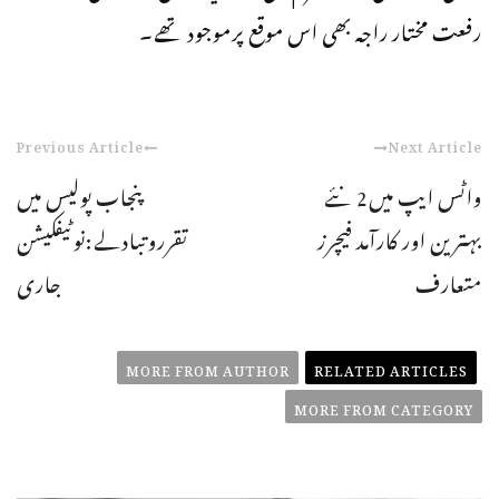
رفعت مختار راجہ بھی اس موقع پرموجود تھے۔
Previous Article
Next Article
واٹس ایپ میں2 نئے
پنجاب پولیس میں
بہترین اور کارآمد فیچرز
تقرروتبادلے:نوٹیفکیشن
متعارف
جاری
MORE FROM AUTHOR
RELATED ARTICLES
MORE FROM CATEGORY