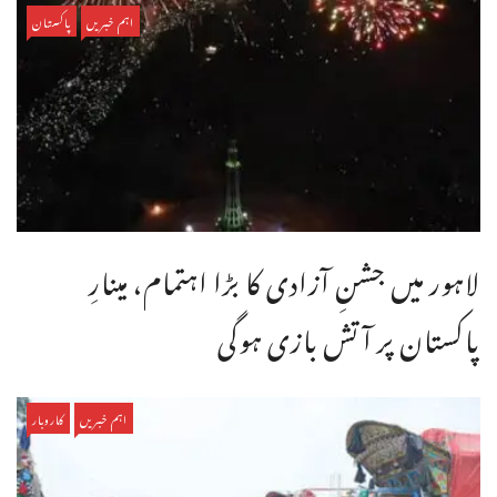
اہم خبریں
پاکستان
لاہور میں جشنِ آزادی کا بڑا اہتمام، مینارِ
پاکستان پر آتش بازی ہوگی
اہم خبریں
کاروبار