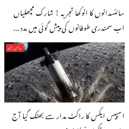
سائنسدانوں کا انوکھا تجربہ ! شارک مچھلیاں
اب سمندری طوفانوں کی پیش گوئی میں مدد ...
سائنس/فیچر
اسپیس ایکس کا راکٹ مدار سے بھٹک گیا آج