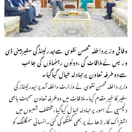
وفاقی وزیرداخلہ محسن نقوی سےنیدرلینڈکی سفیرہینی ڈی
وریس نےملاقات کی ،دونوں رہنماؤں کی جانب
سےدوطرفہ تعاون پرتبادلہ خیال کیاگیا۔
وزیر داخلہ محسن نقوی نے وزارت داخلہ آمد پر نیدرلینڈز کی
سفیر کا خیر مقدم کیا۔ملاقات میں دوطرفہ تعاون سمیت باہمی
دلچسپی کے امور پر تبادلہ خیا ل کیاگیا،مختلف شعبوں میں
اشتراک کار بڑھانے پر بھی گفتگو کی گئی۔انسانی سمگلنگ کو