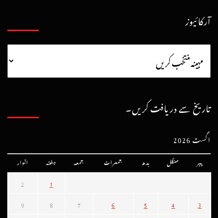
آرکائیوز
تاریخ سے دریافت کریں۔
اگست 2026
پیر
منگل
بدھ
جمعرات
جمعہ
ہفتہ
اتوار
2
1
9
8
7
6
5
4
3