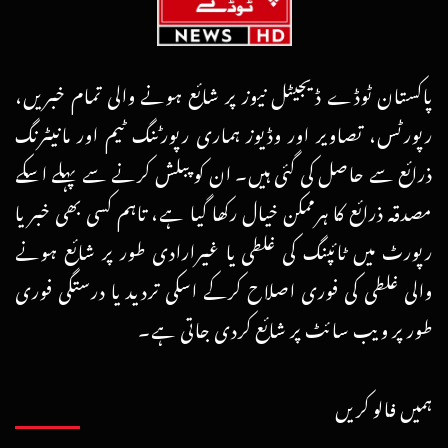
پاکستان ٹوڈے ڈیجیٹل نیوز پر شائع ہونے والی تمام خبریں،
رپورٹس، تصاویر اور وڈیوز ہماری رپورٹنگ ٹیم اور مانیٹرنگ
ذرائع سے حاصل کی گئی ہیں۔ ان کو پبلش کرنے سے پہلے اسکے
مصدقہ ذرائع کا ہرممکن خیال رکھا گیا ہے، تاہم کسی بھی خبر یا
رپورٹ میں ٹائپنگ کی غلطی یا غیرارادی طور پر شائع ہونے
والی غلطی کی فوری اصلاح کرکے اسکی تردید یا درستگی فوری
طور پر ویب سائٹ پر شائع کردی جاتی ہے۔
ہمیں فالو کریں