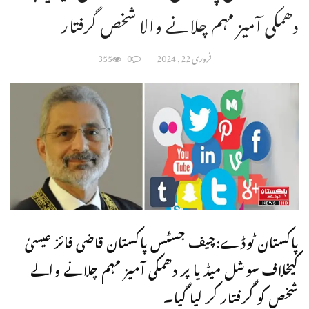
دھمکی آمیز مہم چلانے والا شخص گرفتار
فروری 22, 2024
0
355
پاکستان ٹوڈے:چیف جسٹس پاکستان قاضی فائز عیسیٰ
کیخلاف سوشل میڈیا پر دھمکی آمیز مہم چلانے والے
شخص کو گرفتار کر لیا گیا۔