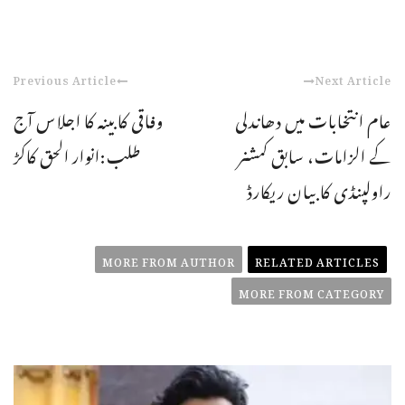
Previous Article
Next Article
عام انتخابات میں دھاندلی
وفاقی کابینہ کا اجلاس آج
کے الزامات، سابق کمشنر
طلب:انوار الحق کاکڑ
راولپنڈی کا بیان ریکارڈ
MORE FROM AUTHOR
RELATED ARTICLES
MORE FROM CATEGORY