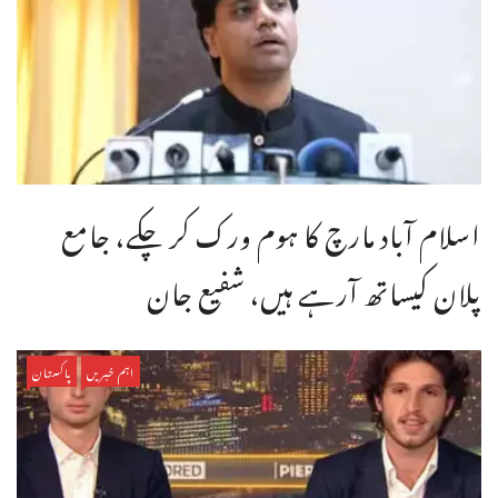
اسلام آباد مارچ کا ہوم ورک کر چکے، جامع
پلان کیساتھ آرہے ہیں، شفیع جان
اہم خبریں
پاکستان