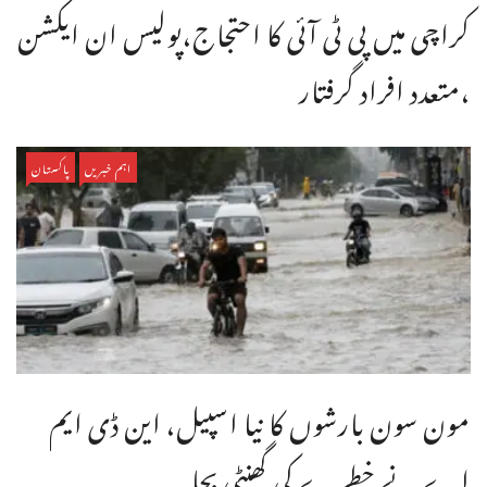
کراچی میں پی ٹی آئی کا احتجاج،پولیس ان ایکشن
،متعدد افراد گرفتار
اہم خبریں
پاکستان
مون سون بارشوں کا نیا اسپیل، این ڈی ایم
اے نے خطرے کی گھنٹی بجا ...