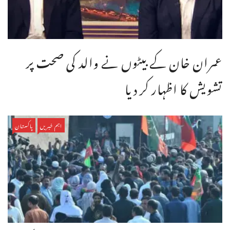
عمران خان کے بیٹوں نے والد کی صحت پر
تشویش کا اظہار کر دیا
اہم خبریں
پاکستان