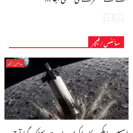
سائنس/فیچر
سائنس/فیچر
اسپیس ایکس کا راکٹ مدار سے بھٹک گیا آج