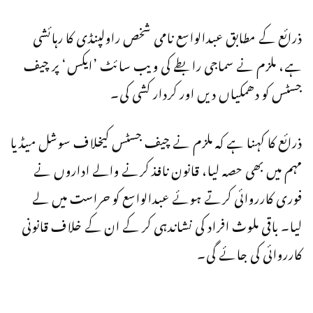
ذرائع کے مطابق عبدالواسع نامی شخص راولپنڈی کا رہائشی
ہے، ملزم نے سماجی رابطے کی ویب سائٹ ’ایکس‘ پر چیف
جسٹس کو دھمکیاں دیں اور کردار کشی کی۔
ذرائع کا کہنا ہے کہ ملزم نے چیف جسٹس کیخلاف سوشل میڈیا
مہم میں بھی حصہ لیا، قانون نافذ کرنے والے اداروں نے
فوری کارروائی کرتے ہوئے عبدالواسع کو حراست میں لے
لیا۔ باقی ملوث افراد کی نشاندہی کر کے ان کے خلاف قانونی
کارروائی کی جائے گی۔