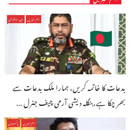
اہم خبریں
بین الاقوامی
بدعات کا خاتمہ کریں، ہمارا ملک بدعات سے
بھر چکا ہے،بنگله دیشی آرمی چیف جنرل ...
اہم خبریں
پاکستان