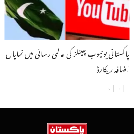
پاکستانی یوٹیوب چینلز کی عالمی رسائی میں نمایاں
اضافہ ریکارڈ