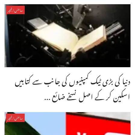
سائنس/فیچر
دنیا کی بڑی ٹیک کمپنیوں کی جانب سے کتابیں
اسکین کر کے اصل نسخے ضائع ...
سائنس/فیچر