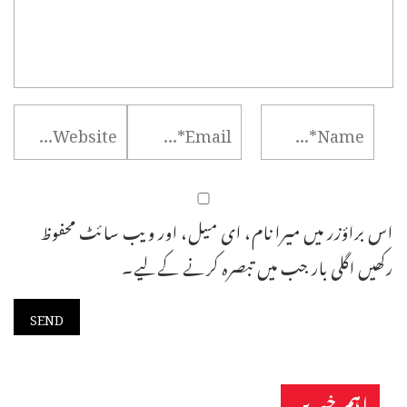
اس براؤزر میں میرا نام، ای میل، اور ویب سائٹ محفوظ
رکھیں اگلی بار جب میں تبصرہ کرنے کےلیے۔
اہم خبریں