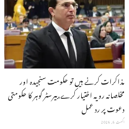
مذاکرات کرنے ہیں تو حکومت سنجیدہ اور
مخلصانہ رویہ اختیار کرے،بیرسٹر گوہر کا حکومتی
دعوت پر رد عمل
اگست 6, 2026