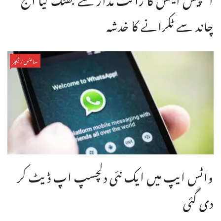
چاند سے ٹکرانے کا خدشہ
سائنس/فیچر
واٹس ایپ میں ایک نئی دلچسپ اپ ڈیٹ کر
دی گئی