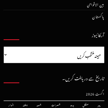
بین الاقوامی
پاکستان
آرکائیوز
تاریخ سے دریافت کریں۔
اگست 2026
پیر
منگل
بدھ
جمعرات
جمعہ
ہفتہ
اتوار