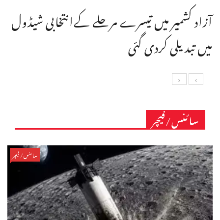
آزاد کشمیر میں تیسرے مرحلے کےانتخابی شیڈول
میں تبدیلی کردی گئی
سائنس/فیچر
سائنس/فیچر