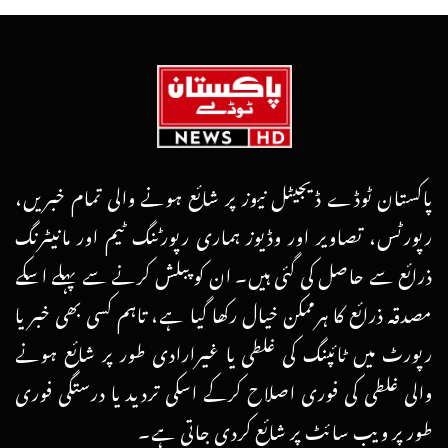
پاکستان ٹوڈے ڈیجیٹل نیوز پر شائع ہونے والی تمام خبریں،
رپورٹس، تصاویر اور وڈیوز ہماری رپورٹنگ ٹیم اور مانیٹرنگ
ذرائع سے حاصل کی گئی ہیں۔ ان کو پبلش کرنے سے پہلے اسکے
مصدقہ ذرائع کا ہرممکن خیال رکھا گیا ہے، تاہم کسی بھی خبر یا
رپورٹ میں ٹائپنگ کی غلطی یا غیرارادی طور پر شائع ہونے
والی غلطی کی فوری اصلاح کرکے اسکی تردید یا درستگی فوری
طور پر ویب سائٹ پر شائع کردی جاتی ہے۔