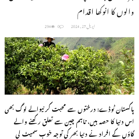
والوں کا انوکھا اقدام
اپریل 27, 2024
0
294
پاکستان ٹوڈے: درختوں سے محبت کرنیوالے لوگ بھی
اس دنیا کا حصہ ہیں، تاہم چین سے تعلق رکھنے والے
گاؤں کے افراد نے دنیا بھر کی توجہ خوب سمیٹ لی