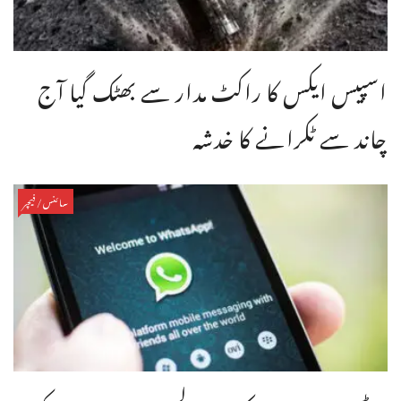
اسپیس ایکس کا راکٹ مدار سے بھٹک گیا آج
چاند سے ٹکرانے کا خدشہ
سائنس/فیچر