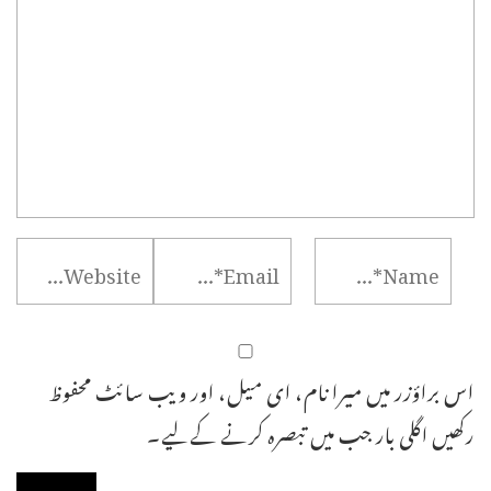
اس براؤزر میں میرا نام، ای میل، اور ویب سائٹ محفوظ
رکھیں اگلی بار جب میں تبصرہ کرنے کےلیے۔