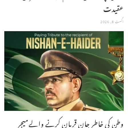
عقیدت
اگست 8, 2026
وطن کی خاطر جان قربان کرنے والےمیجر