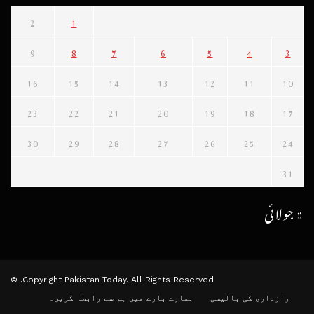
2
1
9
8
7
6
5
4
3
16
15
14
13
12
11
10
23
22
21
20
19
18
17
30
29
28
27
26
25
24
31
« جولائی
Copyright Pakistan Today. All Rights Reserved. ©
رازداری کی پالیسی
ہمارے بارے میں
ہم سے رابطہ کریں۔