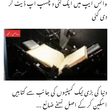
واٹس ایپ میں ایک نئی دلچسپ اپ ڈیٹ کر
دی گئی
سائنس/فیچر
دنیا کی بڑی ٹیک کمپنیوں کی جانب سے کتابیں
اسکین کر کے اصل نسخے ضائع ...