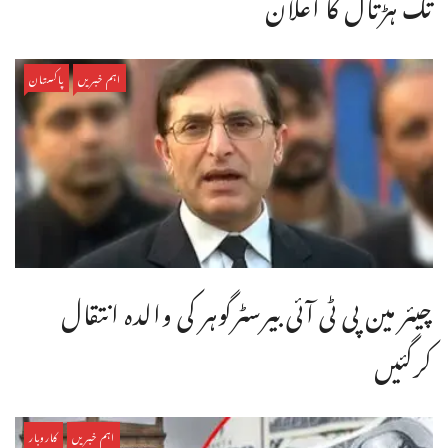
تک ہڑتال کا اعلان
اہم خبریں
پاکستان
چیئر مین پی ٹی آئی بیرسٹرگوہر کی والدہ انتقال
کرگئیں
اہم خبریں
کاروبار