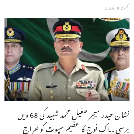
اگست 8, 2026
نشان حیدر میجر طفیل محمد شہید کی 68 ویں
برسی ،پاک فوج کا عظیم سپوت کو خراج