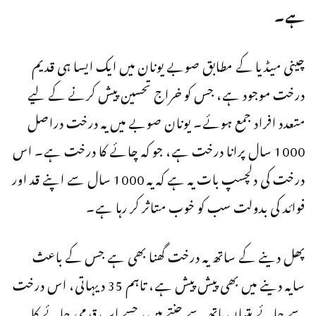
ہے۔
چینی میڈیا کے مطابق صوبے یونان میں ایک ایسا ہی قدیم
درخت موجود ہے، جس کو خراج تحسین پیش کرنے کے لیے
متعدد افراد جمع ہوئے۔ یونان صوبے میں یہ درخت دراصل
1000 سال پرانا درخت ہے، جو کہ چائے کا درخت ہے۔ اس
درخت کی دلچسپ بات یہ ہے کہ یہ 1000 سال سے اپنے قد اور
فوائد کی بدولت سب کو خوب متاثر کر رہا ہے۔
پھل دینے کے ساتھ یہ درخت گھنا بھی ہے جس کے باعث
سایہ دینے میں بھی پیش پیش ہے، تاہم 35 دیہاتی، اس درخت
سے چائے پتیاں ہاتھ سے چنتے ہیں، جسے اب قدمی چائے کا