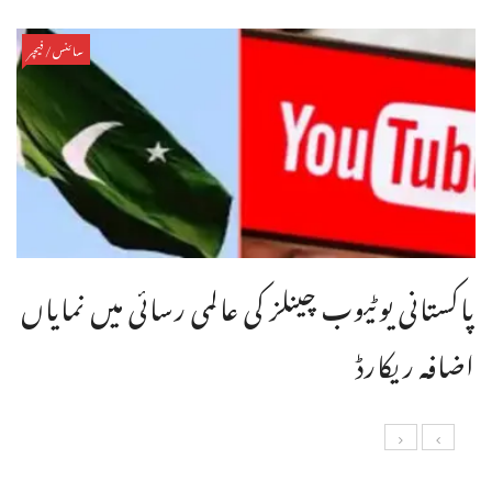
سائنس/فیچر
پاکستانی یوٹیوب چینلز کی عالمی رسائی میں نمایاں
اضافہ ریکارڈ