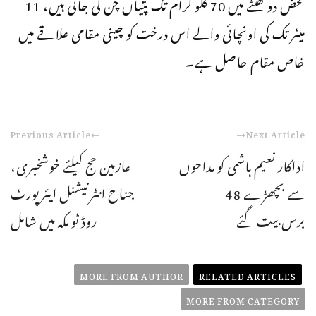
محض دو گھنٹے میں 70 کلو گرام تک پتیاں چن لی جاتی ہیں، 11
میٹر تک کی اونچائی والے اس درخت کو چینی مقامی علاقے میں
خاص مقام حاصل ہے۔
Previous Article
Next Article
اداکار نعیم ہاشمی کو مداحوں
عازمین حج کیلئے خوشخبری،
سے بچھڑے 48
جناح انٹرنیشنل ایئرپورٹ
برس بیت گئے
روڈ ٹو مکہ میں شامل
MORE FROM AUTHOR
RELATED ARTICLES
MORE FROM CATEGORY