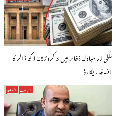
ملکی زر مبادلہ ذخائر میں 3 کروڑ25 لاکھ ڈالر کا
اضافہ ریکارڈ
اہم خبریں
پاکستان