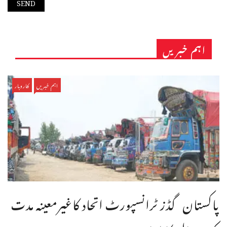
اہم خبریں
اہم خبریں
کاروبار
پاکستان گڈز ٹرانسپورٹ اتحاد کاغیرمعینہ مدت