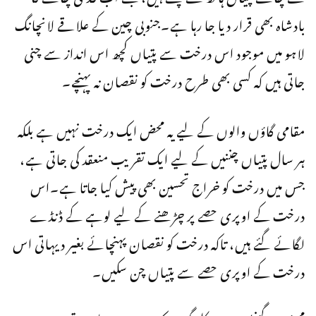
بادشاہ بھی قرار دیا جا رہا ہے۔جنوبی چین کے علاقے لانچانگ
لاہو میں موجود اس درخت سے پتیاں کچھ اس انداز سے چنی
جاتی ہیں کہ کسی بھی طرح درخت کو نقصان نہ پہنچے۔
مقامی گاؤں والوں کے لیے یہ محض ایک درخت نہیں ہے بلکہ
ہر سال پتیاں چننیں کے لیے ایک تقریب منعقد کی جاتی ہے،
جس میں درخت کو خراج تحسین بھی پیش کیا جاتا ہے۔اس
درخت کے اوپری حصے پر چڑھنے کے لیے لوہے کے ڈنڈے
لگائے گئے ہیں، تاکہ درخت کو نقصان پہنچائے بغیر دیہاتی اس
درخت کے اوپری حصے سے پتیاں چن سکیں۔