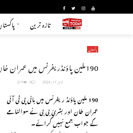
تازہ ترین
پاکستا
پاکستان
190ملین پاؤنڈریفرنس میں عمران خان نےسوالنامےجمع نہیں کرائے
نومبر 11, 2024
0
217
190 ملین پاؤنڈ ریفرنس میں بانی پی ٹی آئی
عمران خان اور بشریٰ بی بی نے سوالنامے
کے جواب جمع نہیں کرائے۔