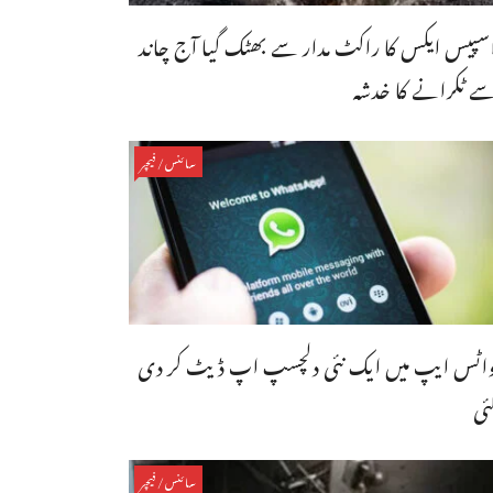
سپیس ایکس کا راکٹ مدار سے بھٹک گیا آج چاند
ے ٹکرانے کا خدشہ
سائنس/فیچر
اٹس ایپ میں ایک نئی دلچسپ اپ ڈیٹ کر دی
ئی
سائنس/فیچر