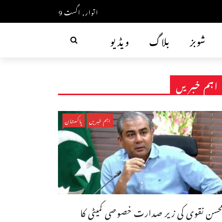
اتوار, اگست 9
شوبز
بلاگ
ویڈیو
اہم خبریں
اہم خبریں
پاکستان
حسن نقوی کی زیر صدارت خصوصی کمیٹی کا