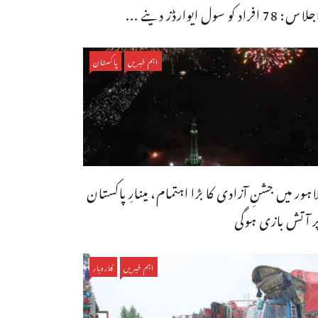
اس: 78 افراد کو سول ایوارڈز دینے ...
اہم خبریں
پاکستان
اہور میں جشنِ آزادی کا بڑا اہتمام، مینارِ پاکستان
ر آتش بازی ہوگی
اہم خبریں
کاروبار