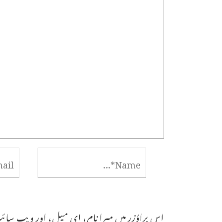
اس براؤزر میں میرا نام، ای میل، اور ویب سائٹ