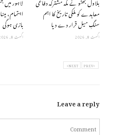
بلاول بھٹو نے مکہ مشترکہ دفاعی
لاہور میں جش
معاہدے کو ملکی تاریخ کا اہم
اہتمام، مینا
سنگِ میل قرار دے دیا
بازی ہوگی
اگست 8, 2026
اگست 8, 2026
NEXT
PREV
Leave a reply