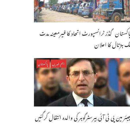
اکستان گڈز ٹرانسپورٹ اتحاد کاغیرمعینہ مدت
ک ہڑتال کا اعلان
اہم خبریں
پاکستان
یئر مین پی ٹی آئی بیرسٹرگوہر کی والدہ انتقال کرگئیں