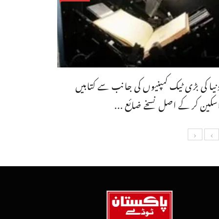
نیا کی بڑی ٹیک کمپنیوں کی جانب سے کتابیں
سکین کر کے اصل نسخے ضائع ...