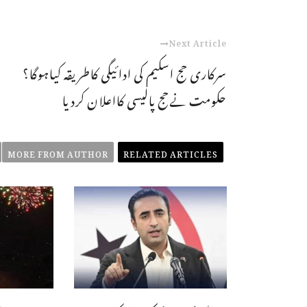
Next Article
سرکاری حج اسکیم کی ادائیگی کاطریقہ کیاہوگا؟
حکومت نےحج پالیسی کااعلان کردیا
MORE FROM AUTHOR
RELATED ARTICLES