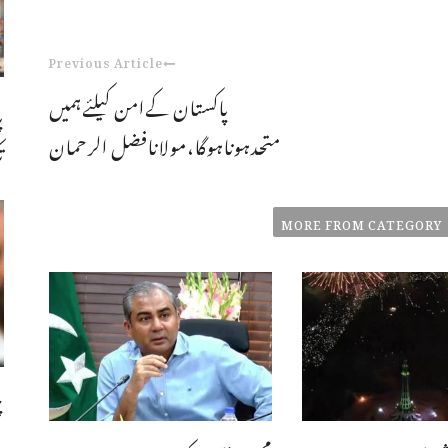
Previous Article
پاکستان کےامن کیلئےہمیں
پ
متحدہوناہوگا،مولانافضل الرحمان
ت
MORE FROM CATEGORY
چ