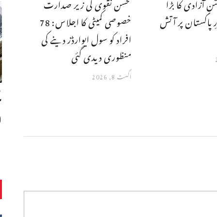
نِ آزادی کا بڑا
محسن نقوی کی زیر صدارت
رِ پاکستان پر آتش
خصوصی کمیٹی کا اجلاس: 78
افراد کو سول ایوارڈز دینے کی
منظوری دیدی گئی
اگست 8, 2026
ا