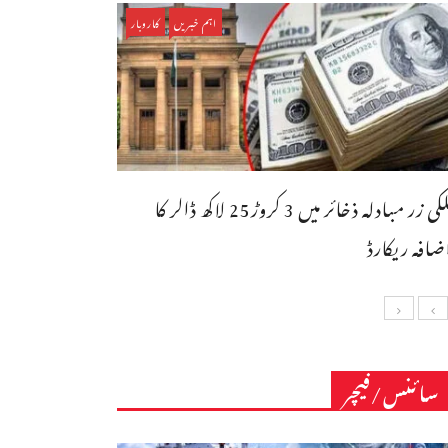
اہم خبریں
کاروبار
ملکی زر مبادلہ ذخائر میں 3 کروڑ25 لاکھ ڈالر کا
ضافہ ریکارڈ
سائنس/فیچر