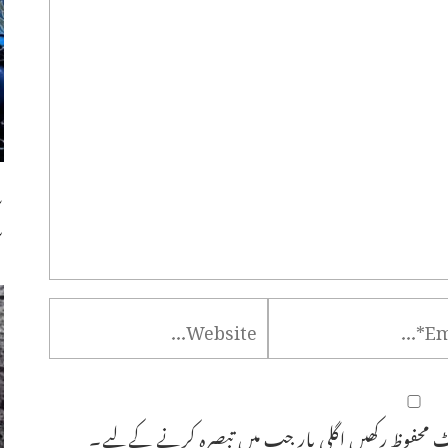
س
س
 محفوظ رکھیں اگلی بار جب میں تبصرہ کرنے کےلیے۔