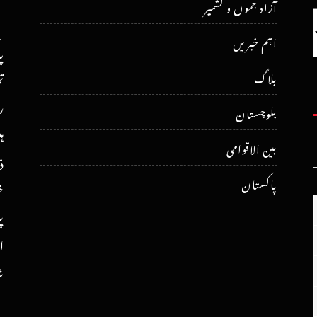
آزاد جموں و کشمیر
اہم خبریں
پ
ت
بلاگ
ر
بلوچستان
ہ
بین الاقوامی
ذ
پاکستان
خ
پ
ا
ش