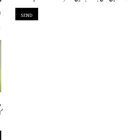
ا
س
و
گ