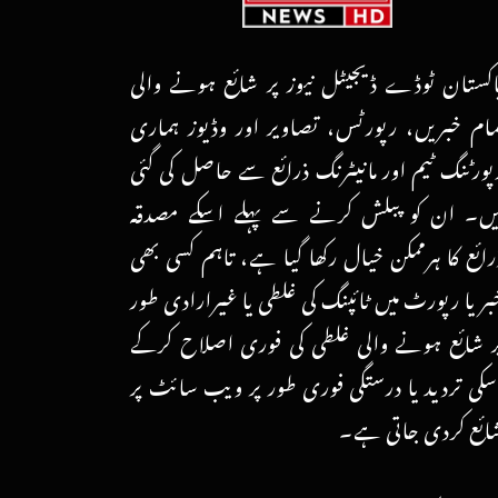
اکستان ٹوڈے ڈیجیٹل نیوز پر شائع ہونے والی
مام خبریں، رپورٹس، تصاویر اور وڈیوز ہماری
پورٹنگ ٹیم اور مانیٹرنگ ذرائع سے حاصل کی گئی
یں۔ ان کو پبلش کرنے سے پہلے اسکے مصدقہ
رائع کا ہرممکن خیال رکھا گیا ہے، تاہم کسی بھی
بر یا رپورٹ میں ٹائپنگ کی غلطی یا غیرارادی طور
ر شائع ہونے والی غلطی کی فوری اصلاح کرکے
سکی تردید یا درستگی فوری طور پر ویب سائٹ پر
ائع کردی جاتی ہے۔