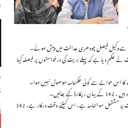
اجل
جانب سےوکیل فیصل چودھری عدالت میں پیش ہوئے۔
نے حکم دیا ہے کہ پہلے بریت کی درخواستوں پر فیصلہ کیا
ل
ٹ کا اس حوالے سے کوئی حکمنامہ موصول نہیں ہوا۔
پ
کئے جائیں۔
وکیل صفائی فیصل چودھری نے کہا کہ 79 سوالات پر مشتمل سوالنامہ ہے، اس کیلئے وقت درکار ہے، 342