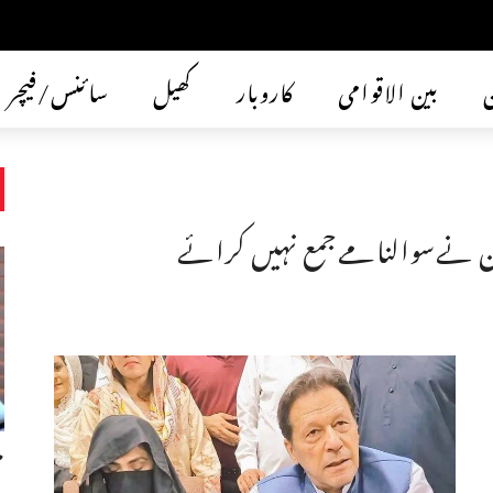
ن
بین الاقوامی
کاروبار
کھیل
سائنس/فیچر
م