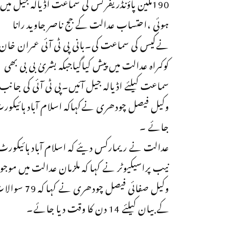
190ملین پاؤنڈریفرنس کی سماعت اڈیالہ جیل میں
ہوئی ،احتساب عدالت کے جج ناصر جاوید رانا
نےکیس کی سماعت کی۔بانی پی ٹی آئی عمران خان
کوکمراہ عدالت میں پیش کیاگیاجبکہ بشریٰ بی بی بھی
سماعت کیلئے اڈیالہ جیل آئیں۔پی ٹی آئی کی 
وکیل فیصل چودھری نےکہاکہ اسلام آباد ہائیکورٹ 
جائے ۔
عدالت نے ریمارکس دیئے کہ اسلام آباد ہائیکور
نیب پراسیکیوٹر نے کہا کہ ملزمان عدالت میں موجود ہیں ، 342 کے بیان ریکارڈ 
کے بیان کیلئے 14 دن کا وقت دیا جائے۔