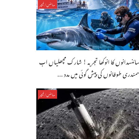
سائنس/فیچر
ائنسدانوں کا انوکھا تجربہ ! شارک مچھلیاں اب
مندری طوفانوں کی پیش گوئی میں مدد ...
سائنس/فیچر