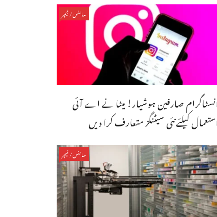
سائنس/فیچر
نسٹاگرام صارفین ہوشیار! میٹا نے اے آئی
ستعمال کیلئےنئی سیٹنگز متعارف کرا دیں
سائنس/فیچر