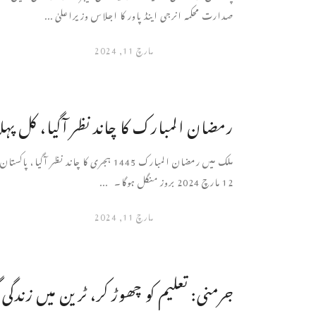
صدارت محکمہ انرجی اینڈ پاور کا اجلاس وزیراعلیٰ ...
مارچ 11, 2024
رمضان المبارک کا چاند نظر آگیا، کل پہلا
ملک میں رمضان المبارک 1445 ہجری کا چاند نظر آگیا
12 مارچ 2024 بروز منگل ہوگا۔ ...
مارچ 11, 2024
جرمنی: تعلیم کو چھوڑ کر، ٹرین میں زندگی