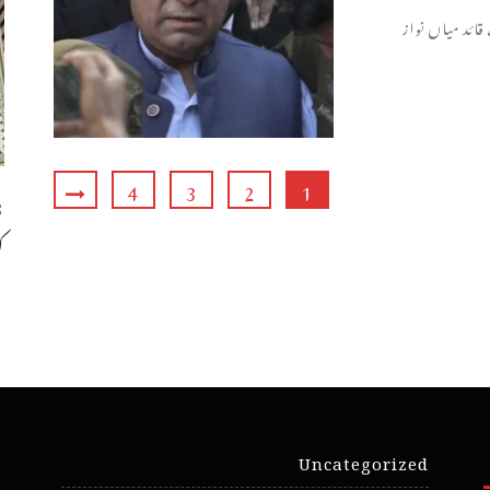
ائد میاں نواز
4
3
2
1
ک
Uncategorized