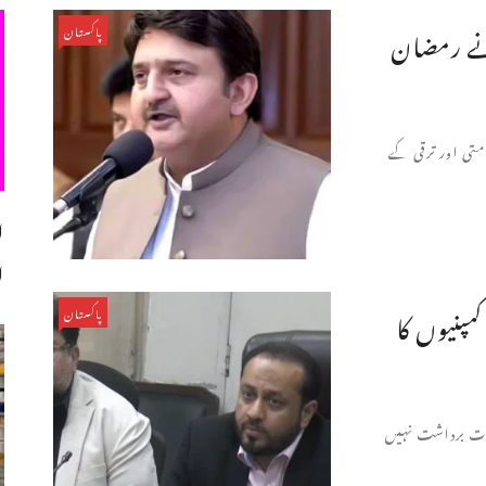
 نے رمضان
پاکستان
متی اور ترقی کے
ا
ا
مپنیوں کا
پاکستان
صورت برداشت نہیں