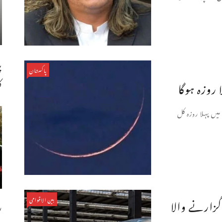
پ
پاکستان
ک
 روزہ ہوگا
، پاکستان میں پہلا روزہ کل
 گزارنے والا
بین الاقوامی
ری