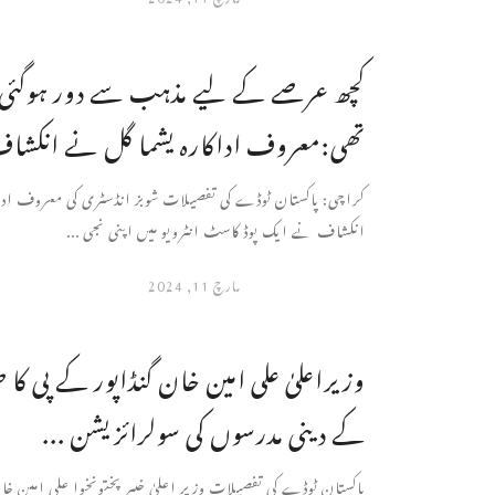
کچھ عرصے کے لیے مذہب سے دور ہوگئی
تھی:معروف اداکارہ یشما گل نے انکشا
کراچی: پاکستان ٹوڈے کی تفصیلات شوبز انڈسٹری کی معروف ادا
انکشاف نے ایک پوڈ کاسٹ انٹرویو میں اپنی نجی ...
مارچ 11, 2024
وزیراعلیٰ علی امین خان گنڈاپور کے پی کا
کے دینی مدرسوں کی سولرائزیشن ...
پاکستان ٹوڈے کی تفصیلات وزیر اعلیٰ خیبر پختونخوا علی امین خا