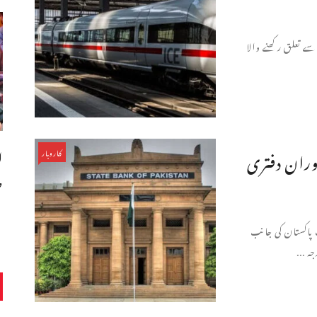
 تعلق رکھنے والا
ران دفتری
کاروبار
ط
پاکستان کی جانب
 ...