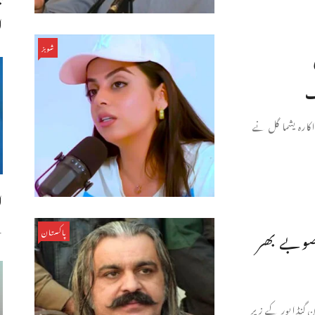
ا
شوبز
ف
کارہ یشما گل نے
ا
س
 صوبے بھر
پاکستان
ن گنڈاپور کے زیر