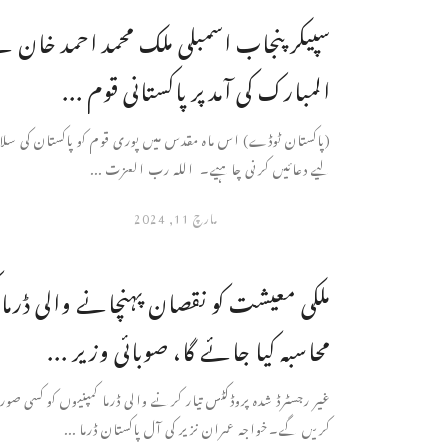
سپیکر پنجاب اسمبلی ملک محمد احمد خان
المبارک کی آمد پر پاکستانی قوم ...
(پاکستان ٹوڈے) اس ماہ مقدس میں پوری قوم کو پاکستان کی سلا
لیے دعائیں کرنی چاہیے۔ اللہ رب العزت ...
مارچ 11, 2024
ملکی معیشت کو نقصان پہنچانے والی ڈرما ک
محاسبہ کیا جائے گا، صوبائی وزیر ...
غیر رجسٹرڈ شدہ پروڈکٹس تیار کرنے والی ڈرما کمپنیوں کو کسی 
کریں گے۔خواجہ عمران نزیر کی آل پاکستان ڈرما ...