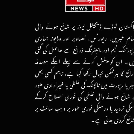
اکستان ٹوڈے ڈیجیٹل نیوز پر شائع ہونے والی
مام خبریں، رپورٹس، تصاویر اور وڈیوز ہماری
پورٹنگ ٹیم اور مانیٹرنگ ذرائع سے حاصل کی گئی
یں۔ ان کو پبلش کرنے سے پہلے اسکے مصدقہ
رائع کا ہرممکن خیال رکھا گیا ہے، تاہم کسی بھی
بر یا رپورٹ میں ٹائپنگ کی غلطی یا غیرارادی طور
ر شائع ہونے والی غلطی کی فوری اصلاح کرکے
سکی تردید یا درستگی فوری طور پر ویب سائٹ پر
ائع کردی جاتی ہے۔