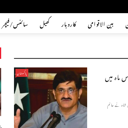
ن
بین الاقوامی
کاروبار
کھیل
سائنس/فیچر
 ماہ میں
پاکستان
 شاہ نے عالم
ب