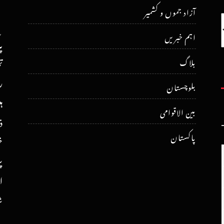
آزاد جموں و کشمیر
اہم خبریں
پ
ت
بلاگ
ر
بلوچستان
ہ
بین الاقوامی
ذ
پاکستان
خ
پ
ا
ش