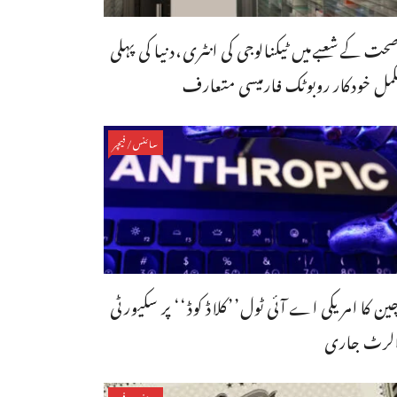
حت کےشعبےمیں ٹیکنالوجی کی انٹری،دنیا کی پہلی
کمل خودکار روبوٹک فارمیسی متعارف
سائنس/فیچر
ین کا امریکی اے آئی ٹول’’کلاڈ کوڈ‘‘ پر سکیورٹی
لرٹ جاری