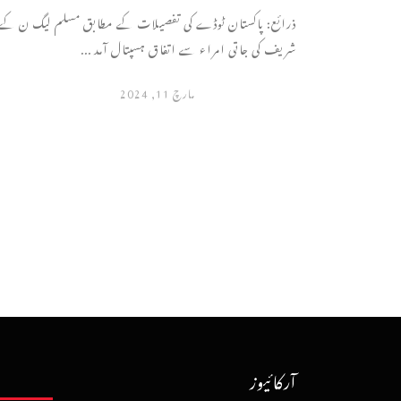
ذرائع: پاکستان ٹوڈے کی تفصیلات کے مطابق مسلم لیگ ن کے ق
شریف کی جاتی امراء سے اتفاق ہسپتال آمد ...
مارچ 11, 2024
آرکائیوز