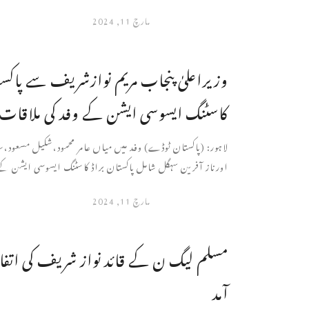
مارچ 11, 2024
وزیراعلیٰ پنجاب مریم نوازشریف سے پاکست
کاسٹنگ ایسوسی ایشن کے وفد کی ملاقات
لاہور: (پاکستان ٹوڈے) وفد میں میاں عامر محمود،شکیل مسعود،سل
اورناز آفرین سہگل شامل پاکستان براڈ کاسٹنگ ایسوسی ایشن کے 
مارچ 11, 2024
مسلم لیگ ن کے قائد نواز شریف کی اتف
آمد