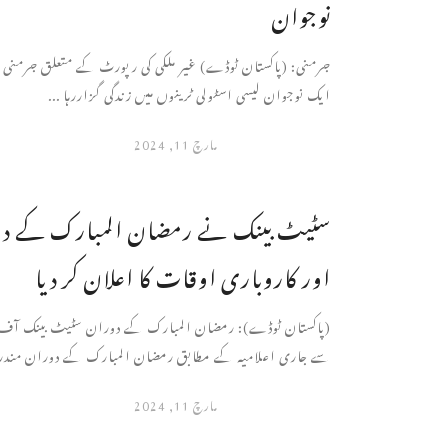
نوجوان
جرمنی: (پاکستان ٹوڈے) غیر ملکی کی رپورٹ کے متعلق جرمنی سے
ایک نوجوان لیسی اسٹولی ٹرینوں میں زندگی گزاررہا ...
مارچ 11, 2024
سٹیٹ بینک نے رمضان المبارک کے دو
اور کاروباری اوقات کا اعلان کر دیا
(پاکستان ٹوڈے): رمضان المبارک کے دوران سٹیٹ بینک آف 
سے جاری اعلامیہ کے مطابق رمضان المبارک کے دوران مندرجہ
مارچ 11, 2024