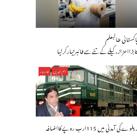
اکستانی طالبعلم
ابڑااعزاز،کیلےکےتنےسےفائبرتیارکرلیا
اہم خبریں
کاروبار
لوےکی آمدنی میں 115ارب روپےکااضافہ