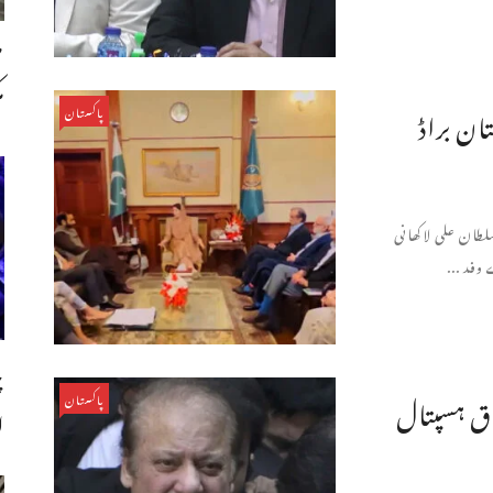
ص
م
ان براڈ
پاکستان
طان علی لاکھانی
وفد ...
چ
اق ہسپتال
پاکستان
ا