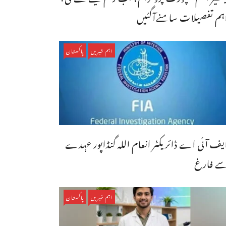
ہم تفصیلات سامنےآگئیں
اہم خبریں
پاکستان
یف آئی اے ڈائریکٹر انعام اللہ گنڈاپور عہدے
ے فارغ
اہم خبریں
پاکستان