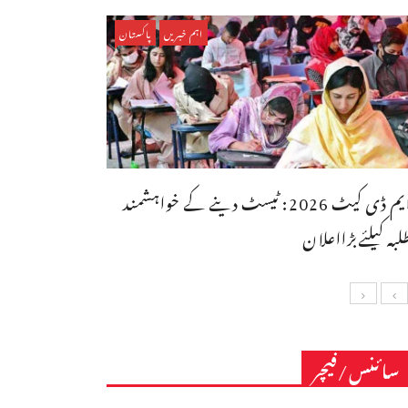
اہم خبریں
پاکستان
ایم ڈی کیٹ 2026: ٹیسٹ دینے کے خواہشمند
لبہ کیلئےبڑااعلان
سائنس/فیچر