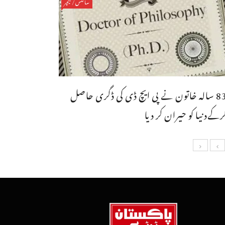
سائنس/فیچر
83 سالہ خاتون نے پی ایچ ڈی کی ڈگری حاصل
رکےدنیا کو حیران کر دیا