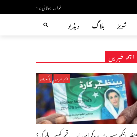
اتوار, جولائی 12
شوبز
بلاگ
ویڈیو
اہم خبریں
اہم خبریں
پاکستان
ینظیر انکم سپورٹ پروگرام، اب رقم کیسے ملے گی؟