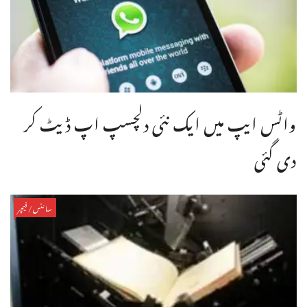
واٹس ایپ میں ایک نئی دلچسپ اپ ڈیٹ کر
دی گئی
سائنس/فیچر