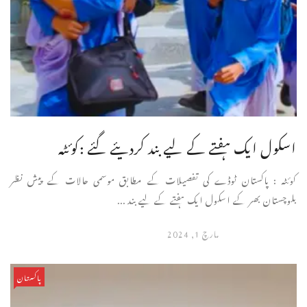
اسکول ایک ہفتے کے لیے بند کردیئے گئے :کوئٹہ
کوئٹہ : پاکستان ٹوڈے کی تفصیلات کے مطابق موسمی حالات کے پیش نظر
بلوچستان بھر کے اسکول ایک ہفتے کے لیے بند ...
مارچ 1, 2024
پاکستان