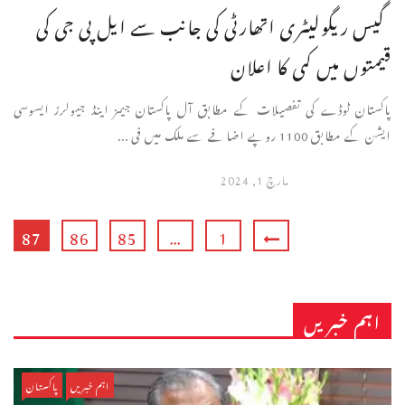
گیس ریگولیٹری اتھارٹی کی جانب سے ایل پی جی کی
قیمتوں میں کمی کا اعلان
پاکستان ٹوڈے کی تفصیلات کے مطابق آل پاکستان جیمز اینڈ جیولرز ایسوسی
ایشن کے مطابق 1100 روپے اضافے سے ملک میں فی ...
مارچ 1, 2024
87
86
85
…
1
اہم خبریں
اہم خبریں
پاکستان