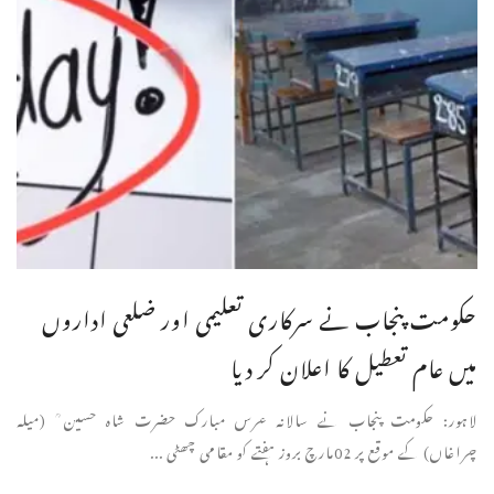
حکومت پنجاب نے سرکاری تعلیمی اور ضلعی اداروں
میں عام تعطیل کا اعلان کر دیا
لاہور: حکومت پنجاب نے سالانہ عرس مبارک حضرت شاہ حسین ؒ (میلہ
چراغاں) کے موقع پر 02مارچ بروز ہفتے کو مقامی چھٹی ...