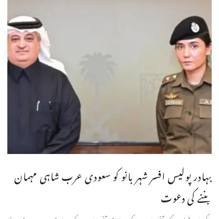
بہادر پولیس افسر شہر بانو کو سعودی عرب شاہی مہمان
بننے کی دعوت