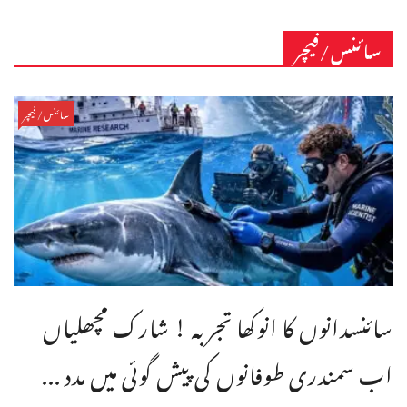
سائنس/فیچر
سائنس/فیچر
سائنسدانوں کا انوکھا تجربہ ! شارک مچھلیاں
اب سمندری طوفانوں کی پیش گوئی میں مدد ...