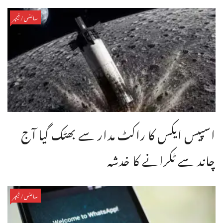
سائنس/فیچر
اسپیس ایکس کا راکٹ مدار سے بھٹک گیا آج
چاند سے ٹکرانے کا خدشہ
سائنس/فیچر