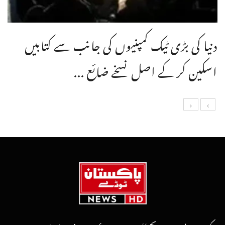
دنیا کی بڑی ٹیک کمپنیوں کی جانب سے کتابیں
اسکین کر کے اصل نسخے ضائع ...