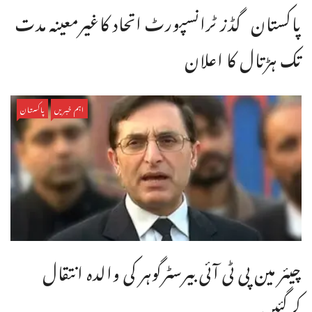
پاکستان گڈز ٹرانسپورٹ اتحاد کاغیرمعینہ مدت
تک ہڑتال کا اعلان
اہم خبریں
پاکستان
چیئر مین پی ٹی آئی بیرسٹرگوہر کی والدہ انتقال
کرگئیں