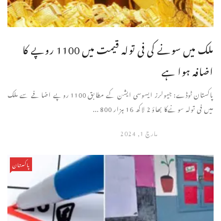
ملک میں سونے کی فی تولہ قیمت میں 1100 روپے کا
اضافہ ہوا ہے
پاکستان ٹوڈے: جیولرز ایسوسی ایشن کے مطابق 1100 روپے اضافے سے ملک
میں فی تولہ سونےکا بھاؤ 2 لاکھ 16 ہزار 800 ...
مارچ 1, 2024
پاکستان