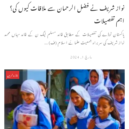
نواز شریف نے فضل الرحمان سے ملاقات کیوں کی؟
اہم تفصیلات
پاکستان ٹوڈے کی تفصیلات کے مطابق قائد مسلم لیگ ن کے قائد میاں محمد
نواز شریف کی سربراہ جمعیت علمائے اسلام (ف) ...
مارچ 1, 2024
تازہ ترین