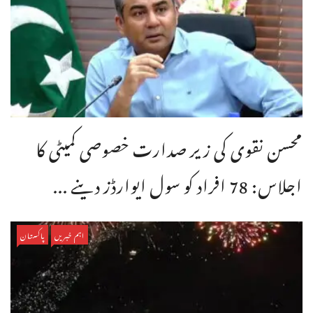
محسن نقوی کی زیر صدارت خصوصی کمیٹی کا
اجلاس: 78 افراد کو سول ایوارڈز دینے ...
اہم خبریں
پاکستان