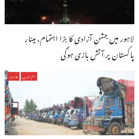
لاہور میں جشنِ آزادی کا بڑا اہتمام، مینارِ
پاکستان پر آتش بازی ہوگی
اہم خبریں
کاروبار