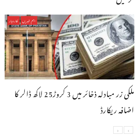
اہم خبریں
کاروبار
ملکی زر مبادلہ ذخائر میں 3 کروڑ25 لاکھ ڈالر کا
اضافہ ریکارڈ