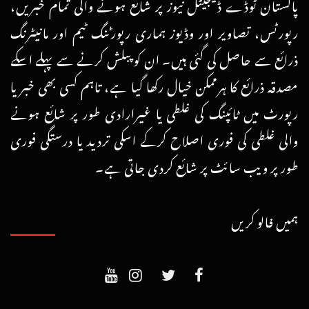
پاکستان ٹوڈے ڈیجیٹل نیوز پر شائع ہونے والی تمام خبریں،
رپورٹس، تصاویر اور وڈیوز ہماری رپورٹنگ ٹیم اور مانیٹرنگ
ذرائع سے حاصل کی گئی ہیں۔ ان کو پبلش کرنے سے پہلے اسکے
مصدقہ ذرائع کا ہرممکن خیال رکھا گیا ہے، تاہم کسی بھی خبر یا
رپورٹ میں ٹائپنگ کی غلطی یا غیرارادی طور پر شائع ہونے
والی غلطی کی فوری اصلاح کرکے اسکی تردید یا درستگی فوری
طور پر ویب سائٹ پر شائع کردی جاتی ہے۔
ہمیں فالو کریں