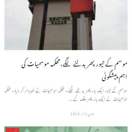
موسم کے تیور پھر بدلنے لگے،محکمہ موسمیات کی
اہم پیشگوئی
موسم کے تیور ایک بار پھر بدلنے لگے۔ محکمہ موسمیات نے خبردار کر دیا۔ محکمہ
موسمیات نے ایک بار پھر ملک کے ...
جون 12, 2024
پاکستان