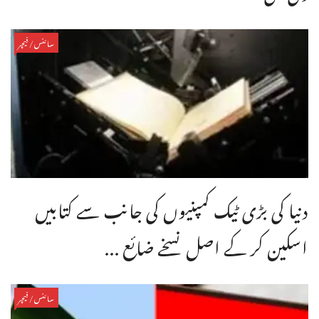
سائنس/فیچر
دنیا کی بڑی ٹیک کمپنیوں کی جانب سے کتابیں
اسکین کر کے اصل نسخے ضائع ...
سائنس/فیچر