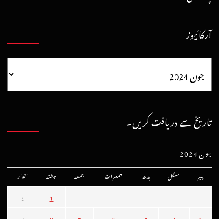
آرکائیوز
تاریخ سے دریافت کریں۔
جون 2024
پیر
منگل
بدھ
جمعرات
جمعہ
ہفتہ
اتوار
2
1
9
8
7
6
5
4
3