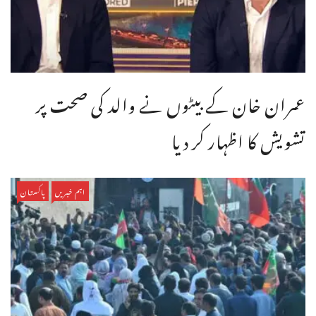
عمران خان کے بیٹوں نے والد کی صحت پر
تشویش کا اظہار کر دیا
اہم خبریں
پاکستان