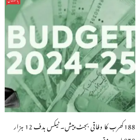
188کھرب کا وفاقی بجٹ پیش۔ ٹیکس ہدف 12 ہزار
970 ارب مقرر۔