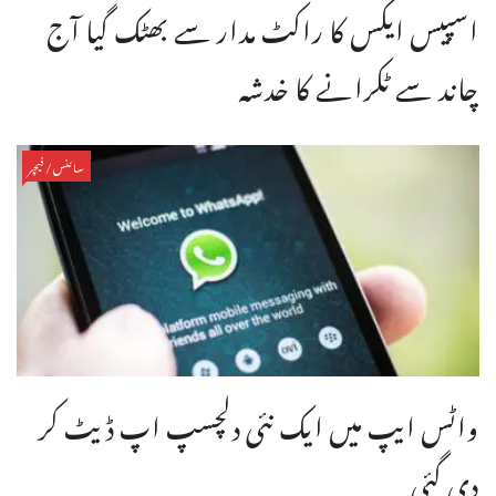
اسپیس ایکس کا راکٹ مدار سے بھٹک گیا آج
چاند سے ٹکرانے کا خدشہ
سائنس/فیچر
واٹس ایپ میں ایک نئی دلچسپ اپ ڈیٹ کر
دی گئی