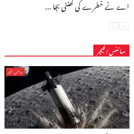
اے نے خطرے کی گھنٹی بجا ...
سائنس/فیچر
سائنس/فیچر