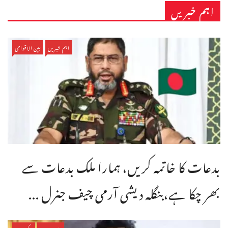
اہم خبریں
اہم خبریں
بین الاقوامی
بدعات کا خاتمہ کریں، ہمارا ملک بدعات سے
بھر چکا ہے،بنگله دیشی آرمی چیف جنرل ...