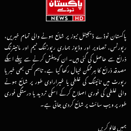
پاکستان ٹوڈے ڈیجیٹل نیوز پر شائع ہونے والی تمام خبریں،
رپورٹس، تصاویر اور وڈیوز ہماری رپورٹنگ ٹیم اور مانیٹرنگ
ذرائع سے حاصل کی گئی ہیں۔ ان کو پبلش کرنے سے پہلے اسکے
مصدقہ ذرائع کا ہرممکن خیال رکھا گیا ہے، تاہم کسی بھی خبر یا
رپورٹ میں ٹائپنگ کی غلطی یا غیرارادی طور پر شائع ہونے
والی غلطی کی فوری اصلاح کرکے اسکی تردید یا درستگی فوری
طور پر ویب سائٹ پر شائع کردی جاتی ہے۔
ہمیں فالو کریں