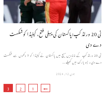
ٹی 20 ورلڈ کپ:پاکستان کی پہلی فتح، کینیڈا کوشکست
دے دی
ٹی 20 ورلڈ کپ کے 22ویں میچ میں پاکستان نے کینیڈا کو 7 وکٹوں سے شکست
دے دی۔ نیو یارک میں کھیلے ...
جون 12, 2024
3
2
1