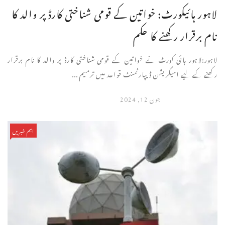
لاہور ہائیکورٹ: خواتین کے قومی شناختی کارڈ پر والد کا
نام برقرار رکھنے کا حکم
لاہور:لاہور ہائی کورٹ نے خواتین کے قومی شناختی کارڈ پر والد کا نام برقرار
رکھنے کے لیے امیگریشن ڈیپارٹمنٹ قواعد میں ترمیم ...
جون 12, 2024
اہم خبریں