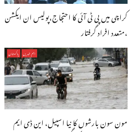
کراچی میں پی ٹی آئی کا احتجاج،پولیس ان ایکشن
،متعدد افراد گرفتار
اہم خبریں
پاکستان
مون سون بارشوں کا نیا اسپیل، این ڈی ایم