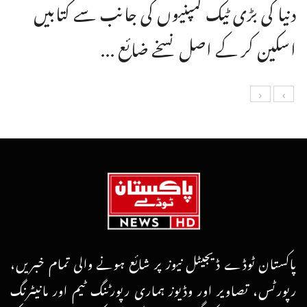
دنیا کی بڑی ٹیک کمپنیوں کی جانب سے کتابیں
اسکین کر کے اصل نسخے ضائع ...
پاکستان ٹوڈے ڈیجیٹل نیوز پر شائع ہونے والی تمام خبریں،
رپورٹس، تصاویر اور وڈیوز ہماری رپورٹنگ ٹیم اور مانیٹرنگ