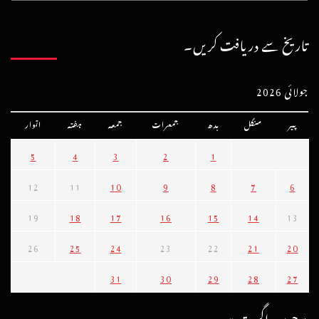
تاریخ سے دریافت کریں۔
جولائی 2026
پیر
منگل
بدھ
جمعرات
جمعہ
ہفتہ
اتوار
5
4
3
2
1
12
11
10
9
8
7
6
19
18
17
16
15
14
13
26
25
24
23
22
21
20
31
30
29
28
27
« جون
اگست »