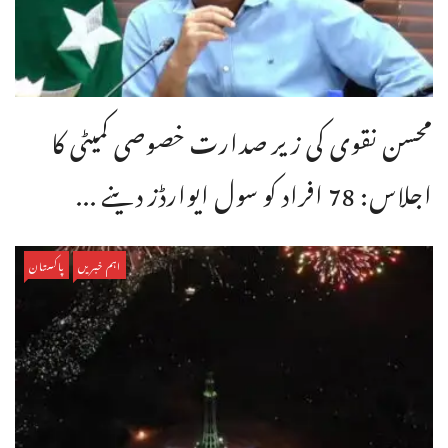
محسن نقوی کی زیر صدارت خصوصی کمیٹی کا
اجلاس: 78 افراد کو سول ایوارڈز دینے ...
اہم خبریں
پاکستان