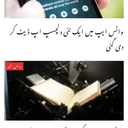
واٹس ایپ میں ایک نئی دلچسپ اپ ڈیٹ کر
دی گئی
سائنس/فیچر