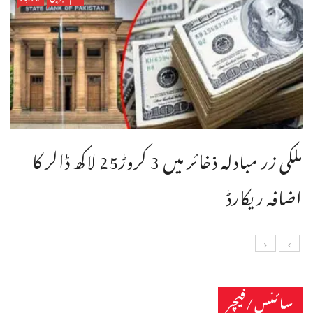
ملکی زر مبادلہ ذخائر میں 3 کروڑ25 لاکھ ڈالر کا
اضافہ ریکارڈ
سائنس/فیچر