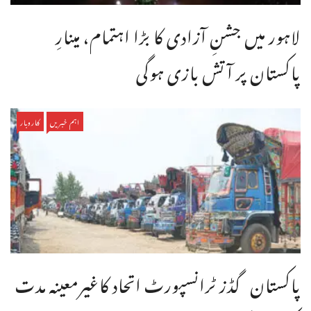
لاہور میں جشنِ آزادی کا بڑا اہتمام، مینارِ
پاکستان پر آتش بازی ہوگی
اہم خبریں
کاروبار
پاکستان گڈز ٹرانسپورٹ اتحاد کاغیرمعینہ مدت