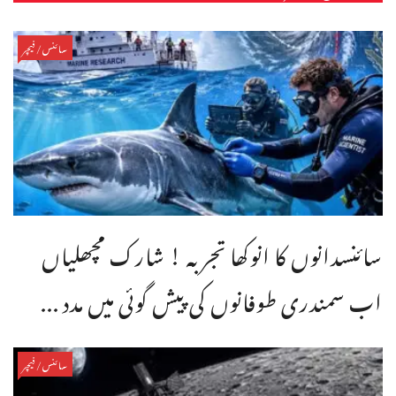
سائنس/فیچر
سائنسدانوں کا انوکھا تجربہ ! شارک مچھلیاں
اب سمندری طوفانوں کی پیش گوئی میں مدد ...
سائنس/فیچر