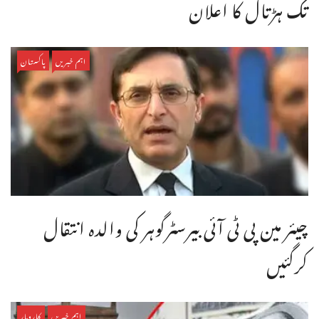
تک ہڑتال کا اعلان
اہم خبریں
پاکستان
چیئر مین پی ٹی آئی بیرسٹرگوہر کی والدہ انتقال
کرگئیں
اہم خبریں
کاروبار