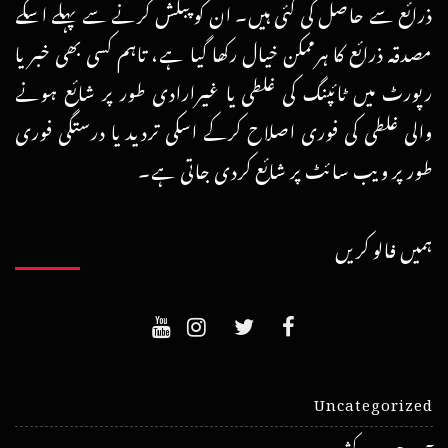
ذرائع سے حاصل کی گئی ہیں۔ ان کو پبلش کرنے سے پہلے اسکے
مصدقہ ذرائع کا ہرممکن خیال رکھا گیا ہے، تاہم کسی بھی خبر یا
رپورٹ میں ٹائپنگ کی غلطی یا غیرارادی طور پر شائع ہونے
والی غلطی کی فوری اصلاح کرکے اسکی تردید یا درستگی فوری
طور پر ویب سائٹ پر شائع کردی جاتی ہے۔
ہمیں فالو کریں
Uncategorized