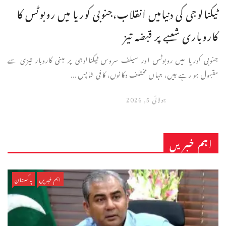
ٹیکنالوجی کی دنیامیں انقلاب،جنوبی کوریا میں روبوٹس کا
کاروباری شعبے پر قبضہ تیز
جنوبی کوریا میں روبوٹس اور سیلف سروس ٹیکنالوجی پر مبنی کاروبار تیزی سے
مقبول ہو رہے ہیں، جہاں مختلف دکانوں، کافی شاپس ...
جولائی 5, 2026
اہم خبریں
اہم خبریں
پاکستان