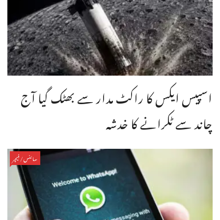
اسپیس ایکس کا راکٹ مدار سے بھٹک گیا آج
چاند سے ٹکرانے کا خدشہ
سائنس/فیچر