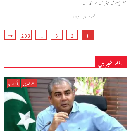
20 پیسے فی لیٹر کمی کر دی گئی ...
اگست 8, 2026
293
…
3
2
1
اہم خبریں
اہم خبریں
پاکستان