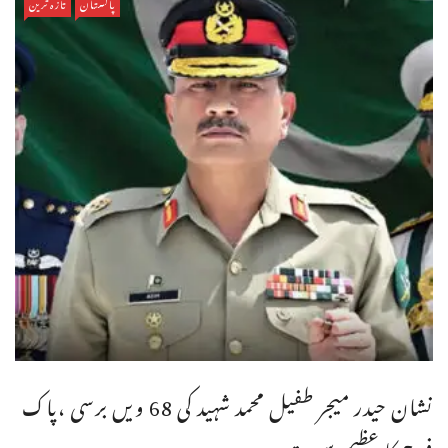
پاکستان
تازہ ترین
نشان حیدر میجر طفیل محمد شہید کی 68 ویں برسی ،پاک
فوج کا عظیم سپوت ...