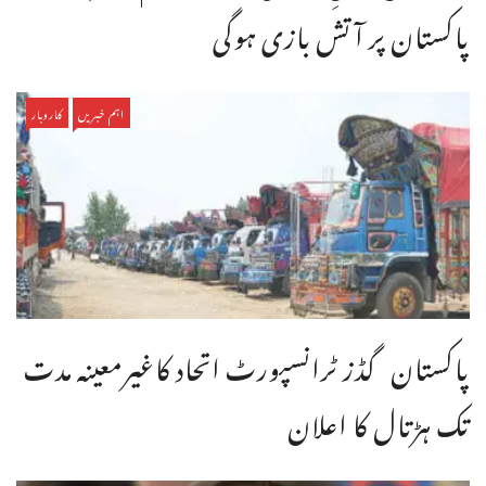
پاکستان پر آتش بازی ہوگی
اہم خبریں
کاروبار
پاکستان گڈز ٹرانسپورٹ اتحاد کاغیرمعینہ مدت
تک ہڑتال کا اعلان