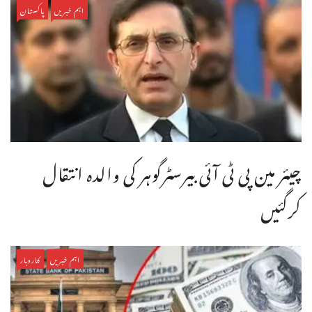
اہم خبریں
پاکستان
چیئر مین پی ٹی آئی بیرسٹرگوہر کی والدہ انتقال
کرگئیں
اہم خبریں
کاروبار