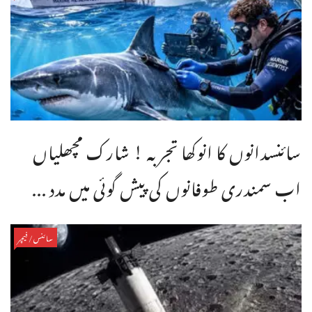
سائنسدانوں کا انوکھا تجربہ ! شارک مچھلیاں
اب سمندری طوفانوں کی پیش گوئی میں مدد ...
سائنس/فیچر