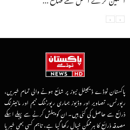
پاکستان ٹوڈے ڈیجیٹل نیوز پر شائع ہونے والی تمام خبریں،
رپورٹس، تصاویر اور وڈیوز ہماری رپورٹنگ ٹیم اور مانیٹرنگ
ذرائع سے حاصل کی گئی ہیں۔ ان کو پبلش کرنے سے پہلے اسکے
مصدقہ ذرائع کا ہرممکن خیال رکھا گیا ہے، تاہم کسی بھی خبر یا