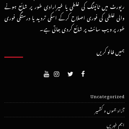
رپورٹ میں ٹائپنگ کی غلطی یا غیرارادی طور پر شائع ہونے
والی غلطی کی فوری اصلاح کرکے اسکی تردید یا درستگی فوری
طور پر ویب سائٹ پر شائع کردی جاتی ہے۔
ہمیں فالو کریں
Uncategorized
آزاد جموں و کشمیر
اہم خبریں