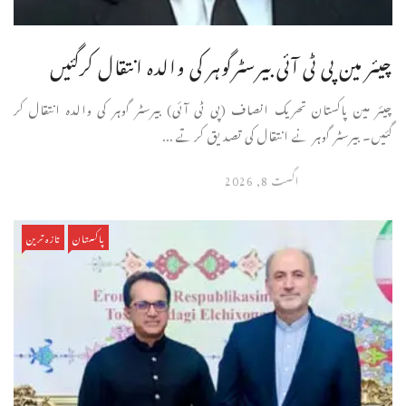
چیئر مین پی ٹی آئی بیرسٹرگوہر کی والدہ انتقال کرگئیں
چیئر مین پاکستان تحریک انصاف (پی ٹی آئی) بیرسٹر گوہر کی والدہ انتقال کر
گئیں۔ بیرسٹر گوہر نے انتقال کی تصدیق کرتے ...
اگست 8, 2026
پاکستان
تازہ ترین