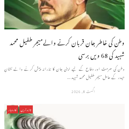
وطن کی خاطر جان قربان کرنے والےمیجر طفیل محمد
شہید کی 68 ویں برسی
وطن کی حرمت اور دفاع کے لیے اپنی جان کا نذرانہ پیش کرنے والے نشانِ
حیدر کے حامل میجر طفیل محمد شہید ...
اگست 8, 2026
تازہ ترین
کاروبار