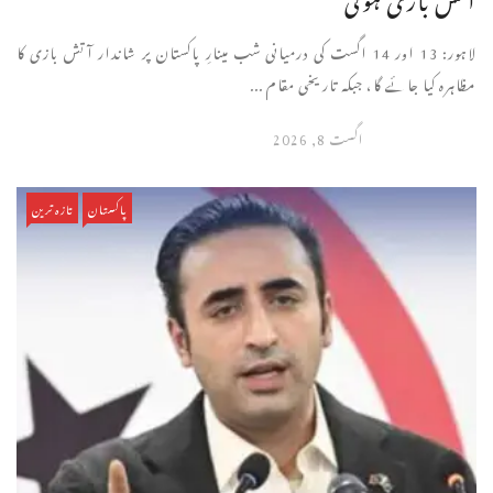
لاہور: 13 اور 14 اگست کی درمیانی شب مینارِ پاکستان پر شاندار آتش بازی کا
مظاہرہ کیا جائے گا، جبکہ تاریخی مقام ...
اگست 8, 2026
پاکستان
تازہ ترین