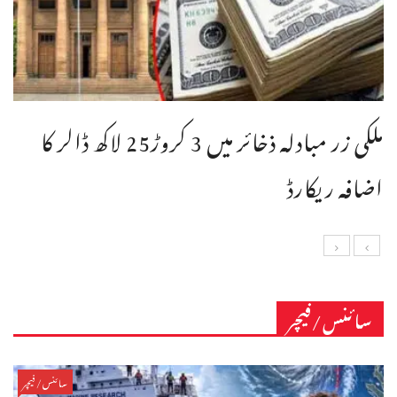
ملکی زر مبادلہ ذخائر میں 3 کروڑ25 لاکھ ڈالر کا
اضافہ ریکارڈ
سائنس/فیچر
سائنس/فیچر