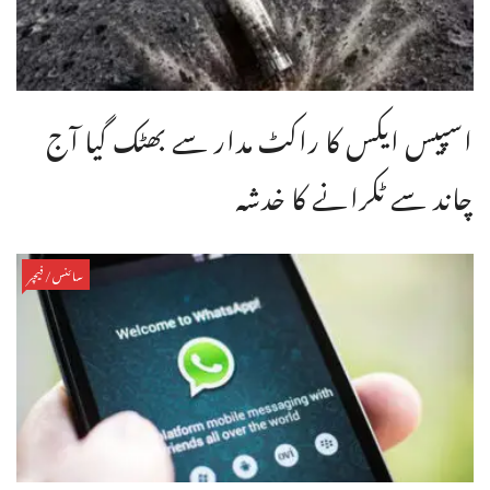
اسپیس ایکس کا راکٹ مدار سے بھٹک گیا آج
چاند سے ٹکرانے کا خدشہ
سائنس/فیچر