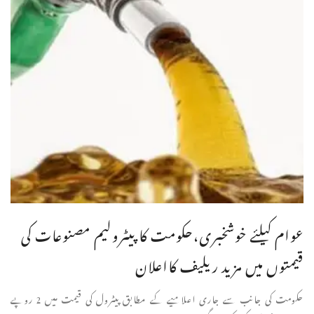
عوام کیلئے خوشخبری،حکومت کا پیٹرولیم مصنوعات کی
قیمتوں میں مزید ریلیف کااعلان
حکومت کی جانب سے جاری اعلامیے کے مطابق پیٹرول کی قیمت میں 2 روپے