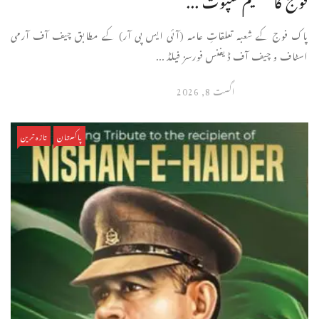
پاک فوج کے شعبہ تعلقاتِ عامہ (آئی ایس پی آر) کے مطابق چیف آف آرمی
اسٹاف و چیف آف ڈیفنس فورسز فیلڈ ...
اگست 8, 2026
پاکستان
تازہ ترین