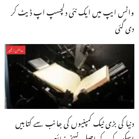
واٹس ایپ میں ایک نئی دلچسپ اپ ڈیٹ کر
دی گئی
سائنس/فیچر
دنیا کی بڑی ٹیک کمپنیوں کی جانب سے کتابیں
اسکین کر کے اصل نسخے ضائع ...