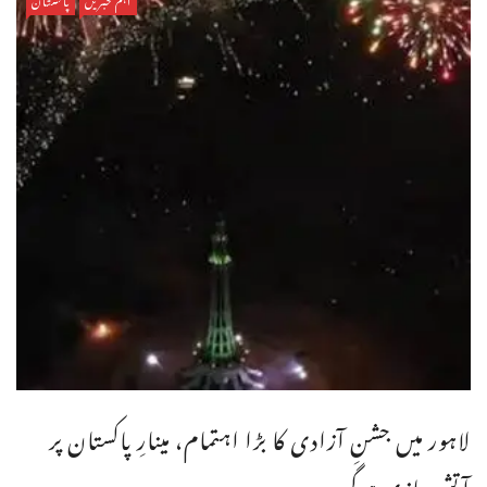
لاہور میں جشنِ آزادی کا بڑا اہتمام، مینارِ پاکستان پر
آتش بازی ہوگی