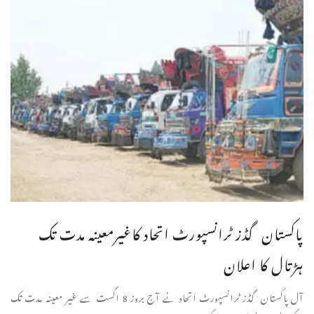
پاکستان گڈز ٹرانسپورٹ اتحاد کاغیرمعینہ مدت تک
ہڑتال کا اعلان
آل پاکستان گڈز ٹرانسپورٹ اتحاد نے آج بروز 8 اگست سے غیر معینہ مدت تک