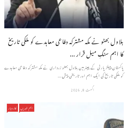
بلاول بھٹو نے مکہ مشترکہ دفاعی معاہدے کو ملکی تاریخ
کا اہم سنگِ میل قرار ...
پاکستان پیپلز پارٹی کے چیئرمین بلاول بھٹو زرداری نے مکہ مشترکہ دفاعی معاہدے
کو ملکی تاریخ کی ایک اہم اور تاریخی پیش ...
اگست 8, 2026
اہم خبریں
کاروبار