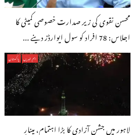
محسن نقوی کی زیر صدارت خصوصی کمیٹی کا
اجلاس: 78 افراد کو سول ایوارڈز دینے ...
اہم خبریں
پاکستان
لاہور میں جشنِ آزادی کا بڑا اہتمام، مینارِ