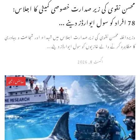
محسن نقوی کی زیر صدارت خصوصی کمیٹی کا اجلاس:
78 افراد کو سول ایوارڈز دینے ...
وزیرداخلہ محسن نقوی کی زیر صدارت اجلاس میں شہداء اور شجاعت و بہادری
کا مظاہرہ کرنے والے غازیوں کو سول ایوارڈز دینے ...
اگست 8, 2026
سائنس/فیچر