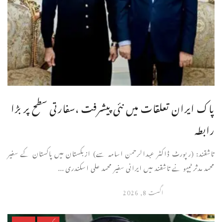
پاک ایران تعلقات میں نئی پیشرفت ،سفارتی سطح پر بڑا
رابطہ
تاشقند: (رپورٹ ڈاکٹر عبدالرحمن اسامہ سے) ازبکستان میں پاکستان کے سفیر
محمد مدثر ٹیپو نے تاشقند میں ایرانی سفیر محمد علی اسکندری ...
اگست 8, 2026