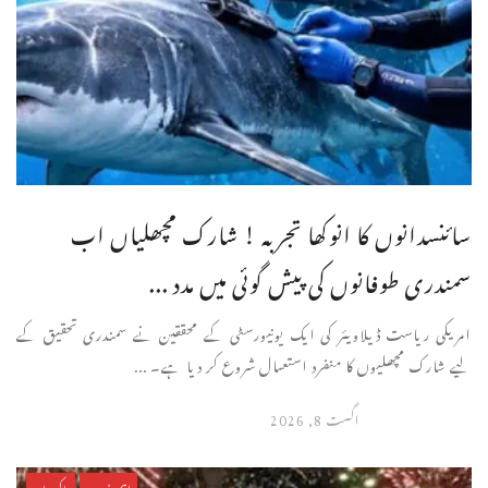
سائنسدانوں کا انوکھا تجربہ ! شارک مچھلیاں اب
سمندری طوفانوں کی پیش گوئی میں مدد ...
امریکی ریاست ڈیلاویئر کی ایک یونیورسٹی کے محققین نے سمندری تحقیق کے
لیے شارک مچھلیوں کا منفرد استعمال شروع کر دیا ہے۔ ...
اگست 8, 2026
اہم خبریں
پاکستان