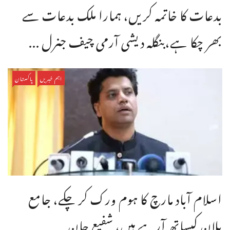
بدعات کا خاتمہ کریں، ہمارا ملک بدعات سے
بھر چکا ہے،بنگله دیشی آرمی چیف جنرل ...
اہم خبریں
پاکستان
اسلام آباد مارچ کا ہوم ورک کر چکے، جامع
پلان کیساتھ آرہے ہیں، شفیع جان