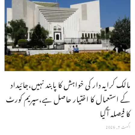
مالک کرایہ دار کی خواہش کا پابند نہیں،جائیداد
کے استعمال کا اختیار حاصل ہے،سپریم کورٹ
کا فیصلہ آگیا
اگست 7, 2026