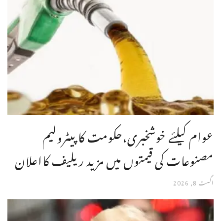
عوام کیلئے خوشخبری،حکومت کا پیٹرولیم
مصنوعات کی قیمتوں میں مزید ریلیف کااعلان
اگست 8, 2026