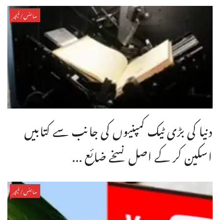
سائنس/فیچر
دنیا کی بڑی ٹیک کمپنیوں کی جانب سے کتابیں
اسکین کر کے اصل نسخے ضائع ...
سائنس/فیچر