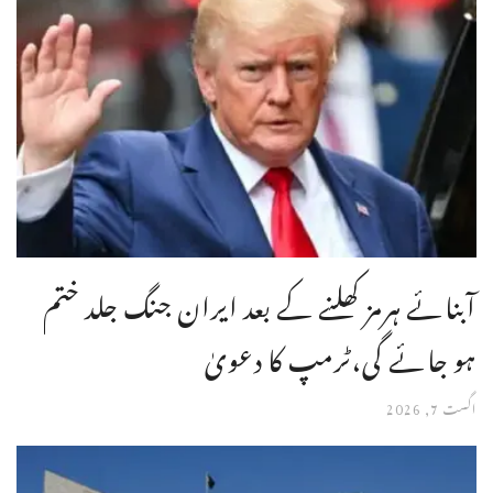
آبنائے ہرمز کھلنے کے بعد ایران جنگ جلد ختم
ہو جائے گی،ٹرمپ کا دعویٰ
اگست 7, 2026