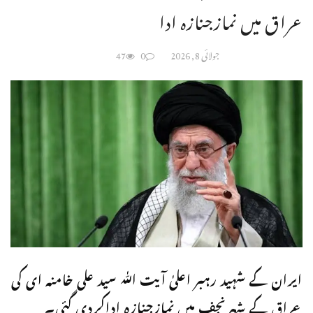
عراق میں نمازجنازہ ادا
جولائی 8, 2026
0
47
ایران کے شہید رہبر اعلیٰ آیت اللّٰہ سید علی خامنہ ای کی
عراق کے شہرنجف میں نمازجنازہ اداکردی گئی۔