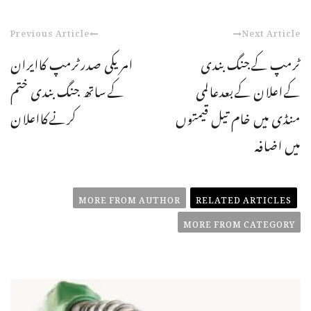
Previous Article
Next Article
ٹرمپ کےجنگ بندی
امریکی صدرٹرمپ کاایران
کےاعلان کےبعدعالمی
کےساتھ جنگ بندی ختم
منڈی میں خام تیل قیمتوں
کرنےکااعلان
میں اضافہ
MORE FROM AUTHOR
RELATED ARTICLES
MORE FROM CATEGORY