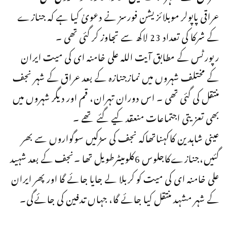
عراقی پاپولر موبلائزیشن فورسز نے دعویٰ کیا ہے کہ جنازے
کے شرکا کی تعداد 23 لاکھ سے تجاوز کر گئی تھی ۔
رپورٹس کے مطابق آیت اللہ علی خامنہ ای کی میت ایران
کے مختلف شہروں میں نمازجنازہ کے بعد عراق کے شہر نجف
منتقل کی گئی تھی ۔ اس دوران تہران، قم اور دیگر شہروں میں
بھی تعزیتی اجتماعات منعقد کیے گئے تھے ۔
عینی شاہدین کاکہناتھاکہ نجف کی سڑکیں سوگواروں سے بھر
گئیں،جنازےکاجلوس 6کلومیٹرطویل تھا ۔نجف کے بعد شہید
علی خامنہ ای کی میت کو کربلا لے جایا جائے گا اور پھر ایران
کے شہر مشہد منتقل کیا جائے گا، جہاں تدفین کی جائےگی۔