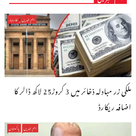
اہم خبریں
کاروبار
ملکی زر مبادلہ ذخائر میں 3 کروڑ25 لاکھ ڈالر کا
اضافہ ریکارڈ
اہم خبریں
پاکستان