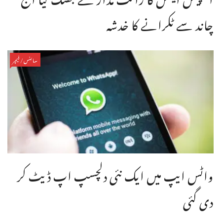
چاند سے ٹکرانے کا خدشہ
سائنس/فیچر
واٹس ایپ میں ایک نئی دلچسپ اپ ڈیٹ کر
دی گئی