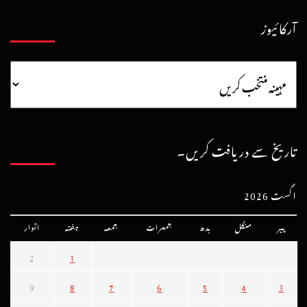
آرکائیوز
تاریخ سے دریافت کریں۔
اگست 2026
پیر
منگل
بدھ
جمعرات
جمعہ
ہفتہ
اتوار
2
1
9
8
7
6
5
4
3