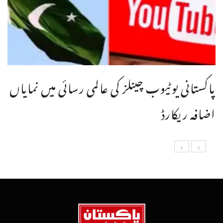
پاکستانی یوٹیوب چینلز کی عالمی رسائی میں نمایاں
اضافہ ریکارڈ