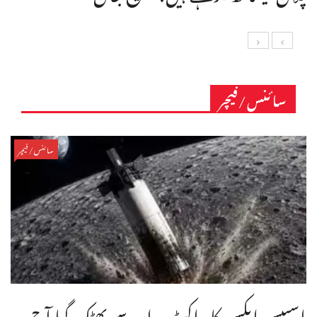
سائنس/فیچر
سائنس/فیچر
اسپیس ایکس کا راکٹ مدار سے بھٹک گیا آج