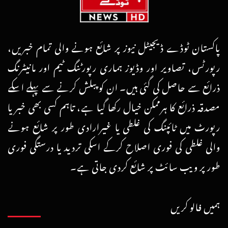
پاکستان ٹوڈے ڈیجیٹل نیوز پر شائع ہونے والی تمام خبریں،
رپورٹس، تصاویر اور وڈیوز ہماری رپورٹنگ ٹیم اور مانیٹرنگ
ذرائع سے حاصل کی گئی ہیں۔ ان کو پبلش کرنے سے پہلے اسکے
مصدقہ ذرائع کا ہرممکن خیال رکھا گیا ہے، تاہم کسی بھی خبر یا
رپورٹ میں ٹائپنگ کی غلطی یا غیرارادی طور پر شائع ہونے
والی غلطی کی فوری اصلاح کرکے اسکی تردید یا درستگی فوری
طور پر ویب سائٹ پر شائع کردی جاتی ہے۔
ہمیں فالو کریں