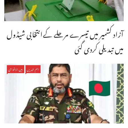
آزاد کشمیر میں تیسرے مرحلے کےانتخابی شیڈول
میں تبدیلی کردی گئی
اہم خبریں
بین الاقوامی