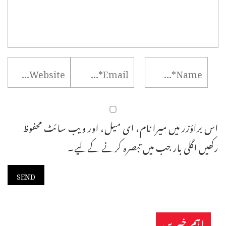
اس براؤزر میں میرا نام، ای میل، اور ویب سائٹ محفوظ
رکھیں اگلی بار جب میں تبصرہ کرنے کےلیے۔
اہم خبریں