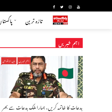
تازہ ترین
پاکستا
اہم خبریں
اہم خبریں
بین الاقوامی
بدعات کا خاتمہ کریں، ہمارا ملک بدعات سے بھر