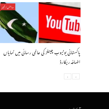
سائنس/فیچر
پاکستانی یوٹیوب چینلز کی عالمی رسائی میں نمایاں
اضافہ ریکارڈ