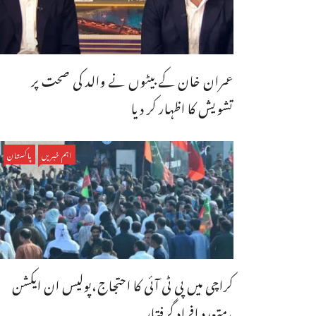
عمران خان کے بیٹوں نے والد کی صحت پر
تشویش کا اظہار کر دیا
اہم خبریں
پاکستان
کراچی میں پی ٹی آئی کا احتجاج،پولیس ان ایکشن
،متعدد افراد گرفتار