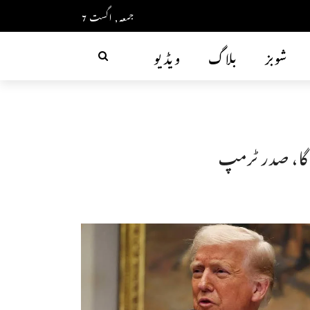
جمعہ, اگست 7
شوبز
بلاگ
ویڈیو
 گا، صدر ٹرمپ