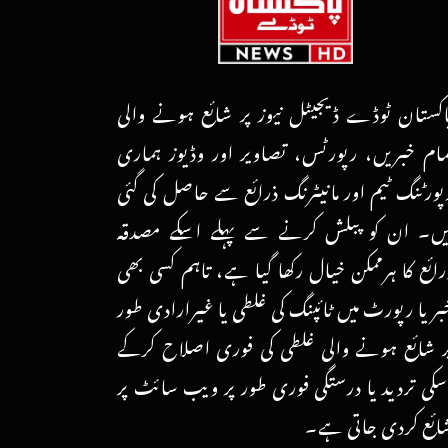
اکستان ٹوڈے ڈیجیٹل نیوز پر شائع ہونے والی
مام خبریں، رپورٹس، تصاویر اور وڈیوز ہماری
پورٹنگ ٹیم اور مانیٹرنگ ذرائع سے حاصل کی گئی
یں۔ ان کو پبلش کرنے سے پہلے اسکے مصدقہ
رائع کا ہرممکن خیال رکھا گیا ہے، تاہم کسی بھی
بر یا رپورٹ میں ٹائپنگ کی غلطی یا غیرارادی طور
ر شائع ہونے والی غلطی کی فوری اصلاح کرکے
سکی تردید یا درستگی فوری طور پر ویب سائٹ پر
ائع کردی جاتی ہے۔