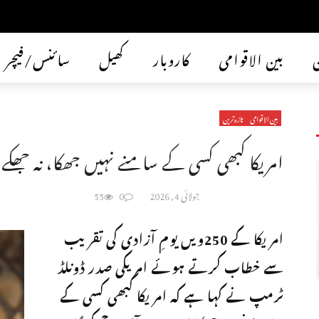
ن
بین الاقوامی
کاروبار
کھیل
سائنس/فیچر
بین الاقوامی
تازہ ترین
امریکا کبھی کسی کے سامنے نہیں جھکا، نہ جھکے
جولائی 4, 2026
0
55
امریکا کے 250ویں یومِ آزادی کی تقریب
سے خطاب کرتے ہوئے امریکی صدر ڈونلڈ
ٹرمپ نے کہا ہے کہ امریکا کبھی کسی کے