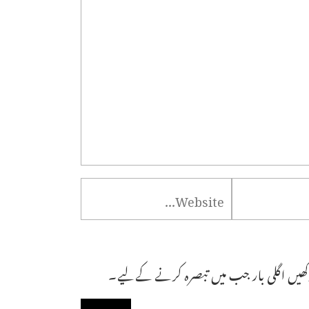
ھیں اگلی بار جب میں تبصرہ کرنے کےلیے۔