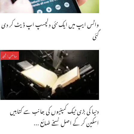
واٹس ایپ میں ایک نئی دلچسپ اپ ڈیٹ کر دی
گئی
سائنس/فیچر
دنیا کی بڑی ٹیک کمپنیوں کی جانب سے کتابیں
اسکین کر کے اصل نسخے ضائع ...