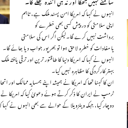
سامنے نہیں جھکا اور نہ ہی آئندہ جھکے گا۔
انہوں نے کہا کہ امریکا امن پسند ملک ہے، تاہم
اپنی سلامتی کو درپیش کسی بھی خطرے کو
برداشت نہیں کرے گا۔لیکن اگر اس کی سلامتی
یا مفادات کو خطرہ لاحق ہوا تو بھرپور جواب دیا جائے گا۔
انہوں نے کہا کہ امریکا دنیا کا طاقتور ترین اور ترقی یافتہ
بہتر کارکردگی کا مظاہرہ نہیں کیا۔
ان کا کہنا تھا کہ امریکا نے ہمیشہ اپنے ہمسایہ ممالک اور ا
ٹرمپ نے ایران کا ذکر کرتے ہوئے دعویٰ کیا کہ امریکا نے ط
دوچار کیا، جبکہ وینزویلا کے حوالے سے بھی انہوں نے کہ