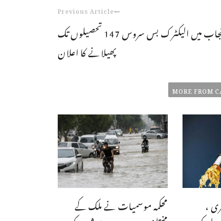
Previous Article
پنجاب میں الیکٹرک بس سروس 147 تحصیلوں تک
پھیلانے کا اعلان
MORE FROM C
ری ،
محکمہ موسمیات نے ملک کے