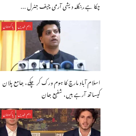
چکا ہے،بنگله دیشی آرمی چیف جنرل ...
اہم خبریں
پاکستان
اسلام آباد مارچ کا ہوم ورک کر چکے، جامع پلان
کیساتھ آرہے ہیں، شفیع جان
اہم خبریں
پاکستان