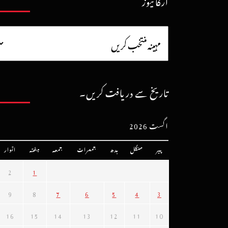
آرکائیوز
تاریخ سے دریافت کریں۔
اگست 2026
پیر
منگل
بدھ
جمعرات
جمعہ
ہفتہ
اتوار
2
1
9
8
7
6
5
4
3
16
15
14
13
12
11
10