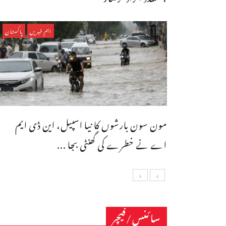
اہم خبریں
پاکستان
مون سون بارشوں کا نیا اسپیل، این ڈی ایم
اے نے خطرے کی گھنٹی بجا ...
سائنس/فیچر