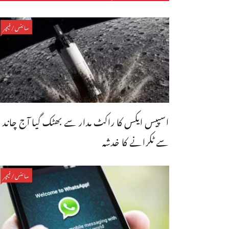
سائنس/فیچر
اسپیس ایکس کا راکٹ مدار سے بھٹک گیا آج چاند
سے ٹکرانے کا خدشہ
سائنس/فیچر