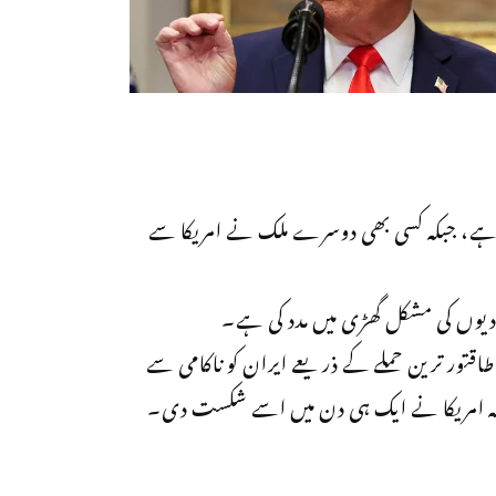
 ملک ہے، جبکہ کسی بھی دوسرے ملک نے امریکا سے
تحادیوں کی مشکل گھڑی میں مدد کی ہے۔
اقتور ترین حملے کے ذریعے ایران کو ناکامی سے
ا کہ امریکا نے ایک ہی دن میں اسے شکست دی۔