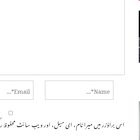
اس براؤزر میں میرا نام، ای میل، اور ویب سائٹ محفوظ رک