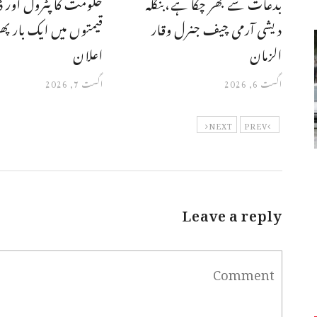
بدعات سے بھر چکا ہے،بنگله
حکومت کا پٹرول اور ڈ
دیشی آرمی چیف جنرل وقار
قیمتوں میں ایک بار پھر 
الزمان
اعلان
اگست 6, 2026
اگست 7, 2026
NEXT
PREV
Leave a reply