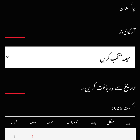
پاکستان
آرکائیوز
تاریخ سے دریافت کریں۔
اگست 2026
پیر
منگل
بدھ
جمعرات
جمعہ
ہفتہ
اتوار
2
1