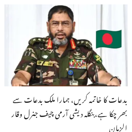
بدعات کا خاتمہ کریں، ہمارا ملک بدعات سے
بھر چکا ہے،بنگله دیشی آرمی چیف جنرل وقار
الزمان