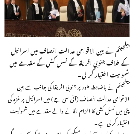
بیلجیئم نے بین الاقوامی عدالت انصاف میں اسرائیل
کے خلاف جنوبی افریقا کے نسل کشی کے مقدمے میں
شمولیت اختیار کر لی۔
بیلجیئم نے باضابطہ طور پر جنوبی افریقا کی جانب سے بین
الاقوامی عدالت انصاف (آئی سی جے) میں اسرائیل پر غزہ کی
پٹی میں نسل کشی کا الزام لگانے والے مقدمے میں شمولیت
اختیار کر لی ہے۔
برازیل، کولمبیا، آئرلینڈ، میکسیکو، اسپین اور ترکی سمیت دیگر