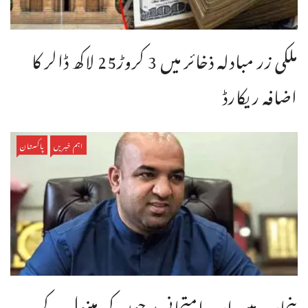
ملکی زر مبادلہ ذخائر میں 3 کروڑ25 لاکھ ڈالر کا
اضافہ ریکارڈ
اہم خبریں
پاکستان
پنجاب میں اب امتحانی پرچوں کی مینول کے