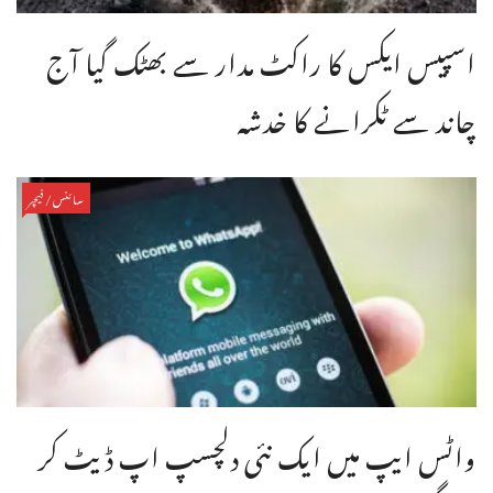
اسپیس ایکس کا راکٹ مدار سے بھٹک گیا آج
چاند سے ٹکرانے کا خدشہ
سائنس/فیچر
واٹس ایپ میں ایک نئی دلچسپ اپ ڈیٹ کر