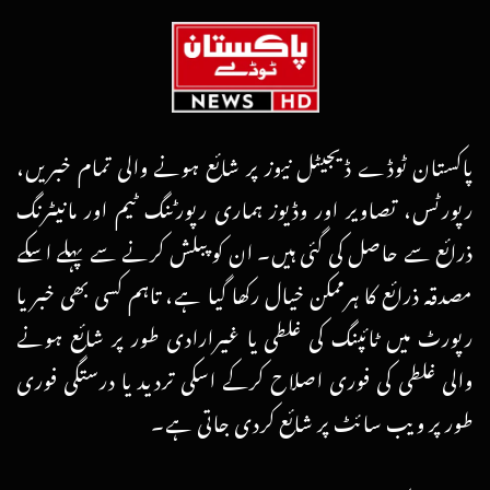
پاکستان ٹوڈے ڈیجیٹل نیوز پر شائع ہونے والی تمام خبریں،
رپورٹس، تصاویر اور وڈیوز ہماری رپورٹنگ ٹیم اور مانیٹرنگ
ذرائع سے حاصل کی گئی ہیں۔ ان کو پبلش کرنے سے پہلے اسکے
مصدقہ ذرائع کا ہرممکن خیال رکھا گیا ہے، تاہم کسی بھی خبر یا
رپورٹ میں ٹائپنگ کی غلطی یا غیرارادی طور پر شائع ہونے
والی غلطی کی فوری اصلاح کرکے اسکی تردید یا درستگی فوری
طور پر ویب سائٹ پر شائع کردی جاتی ہے۔