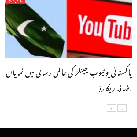
پاکستانی یوٹیوب چینلز کی عالمی رسائی میں نمایاں
اضافہ ریکارڈ