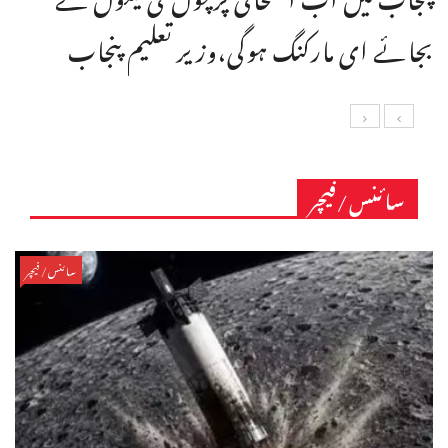
بجائے ای مارکنگ ہوگی،وزیر تعلیم پنجاب
سائنس/فیچر
سائنس/فیچر