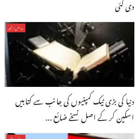
دی گئی
سائنس/فیچر
دنیا کی بڑی ٹیک کمپنیوں کی جانب سے کتابیں
اسکین کر کے اصل نسخے ضائع ...
سائنس/فیچر