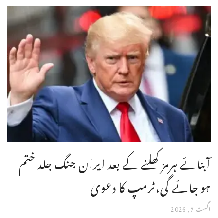
آبنائے ہرمز کھلنے کے بعد ایران جنگ جلد ختم
ہو جائے گی،ٹرمپ کا دعویٰ
اگست 7, 2026