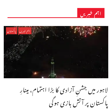
اہم خبریں
اہم خبریں
پاکستان
لاہور میں جشنِ آزادی کا بڑا اہتمام، مینارِ
پاکستان پر آتش بازی ہوگی