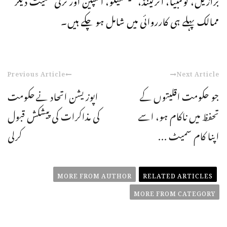
ممالک پہلے ہی کارروائی میں شامل ہو چکے ہیں۔
Previous Article
Next Article
جو حکومت اقلیتوں کے
اپوزیشن اتحاد نےحکومت
تحفظ میں ناکام ہو، اسے
کی مذاکرات کی پیشکش قبول
اپنا کام سمیٹ ...
کرلی
MORE FROM AUTHOR
RELATED ARTICLES
MORE FROM CATEGORY