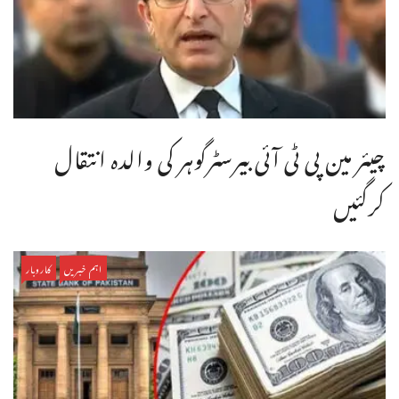
چیئر مین پی ٹی آئی بیرسٹرگوہر کی والدہ انتقال
کرگئیں
اہم خبریں
کاروبار