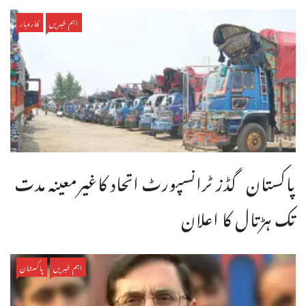
اہم خبریں
کاروبار
پاکستان گڈز ٹرانسپورٹ اتحاد کاغیرمعینہ مدت
تک ہڑتال کا اعلان
اہم خبریں
پاکستان