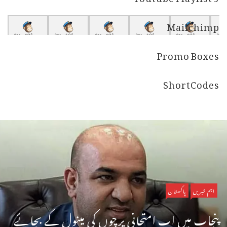
Mailchimp
Promo Boxes
ShortCodes
اہم خبریں
پاکستان
پنجاب میں اب امتحانی پرچوں کی مینول کے بجائے