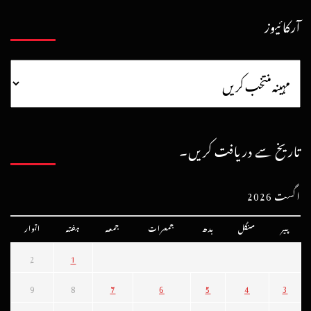
آرکائیوز
تاریخ سے دریافت کریں۔
اگست 2026
پیر
منگل
بدھ
جمعرات
جمعہ
ہفتہ
اتوار
2
1
9
8
7
6
5
4
3