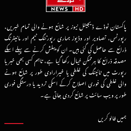
پاکستان ٹوڈے ڈیجیٹل نیوز پر شائع ہونے والی تمام خبریں،
رپورٹس، تصاویر اور وڈیوز ہماری رپورٹنگ ٹیم اور مانیٹرنگ
ذرائع سے حاصل کی گئی ہیں۔ ان کو پبلش کرنے سے پہلے اسکے
مصدقہ ذرائع کا ہرممکن خیال رکھا گیا ہے، تاہم کسی بھی خبر یا
رپورٹ میں ٹائپنگ کی غلطی یا غیرارادی طور پر شائع ہونے
والی غلطی کی فوری اصلاح کرکے اسکی تردید یا درستگی فوری
طور پر ویب سائٹ پر شائع کردی جاتی ہے۔
ہمیں فالو کریں