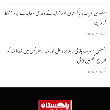
سعودی عرب، پاکستان اور ترکیہ نے دفاعی معاہدے پر دستخط
کر دیئے
اگست 7, 2026
جسٹس مسرت ہلالی ریٹائر ، فل کورٹ ریفرنس میں خدمات کو
خراج تحسین پیش
اگست 7, 2026