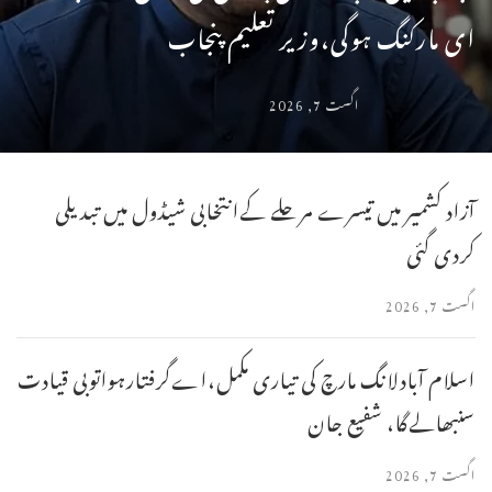
ای مارکنگ ہوگی،وزیر تعلیم پنجاب
اگست 7, 2026
آزاد کشمیر میں تیسرے مرحلے کےانتخابی شیڈول میں تبدیلی
کردی گئی
اگست 7, 2026
اسلام آبادلانگ مارچ کی تیاری مکمل،اےگرفتارہواتوبی قیادت
سنبھالےگا، شفیع جان
اگست 7, 2026